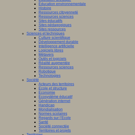
Education environnementale
Histoire
Ressources citoyenneté
Ressources sciences
Sites éducatifs
Sites pédagogiques
Sites ressources
Sciences et techniques
Culture scientifique
Développement durable
Intelligence artificielle
Logiciels libres
Métavers
Outils et logiciels
Réalité augmentée
Ressources sciences
Robotique
Technologies
Société
Acteurs des territoires
Ecole et structure
Economie
Ecosystème éducatif
Génération internet
Handicap
Mondialisation
Normes scolaires
Regards sur l’Ecole
Santé
Société connectée
Territoires et projets
Territoires