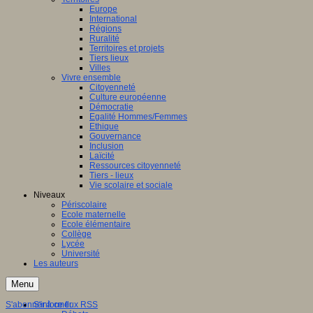
Europe
International
Régions
Ruralité
Territoires et projets
Tiers lieux
Villes
Vivre ensemble
Citoyenneté
Culture européenne
Démocratie
Egalité Hommes/Femmes
Ethique
Gouvernance
Inclusion
Laïcité
Ressources citoyenneté
Tiers - lieux
Vie scolaire et sociale
Niveaux
Périscolaire
Ecole maternelle
Ecole élémentaire
Collège
Lycée
Université
Les auteurs
Menu
S'abonner à ce flux RSS
S'informer