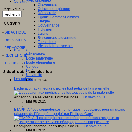
Vivre ensemble
Suivant
Citoyenneté
Culture européenne
Page 5 sur 67
Démocratie
Egalité Hommes/Femmes
Ethique
INNOVER
Gouvernance
Inclusion
-
DIDACTIQUE
Laïcité
Ressources citoyenneté
-
DISPOSITIFS
Tiers - lieux
Vie scolaire et sociale
-
PEDAGOGIE
Niveaux
Périscolaire
-
RECHERCHE
Ecole maternelle
Ecole élémentaire
-
TECHNOLOGIES
Collège
Lycée
Didactique - Les plus lus
Université
Les auteurs
Dec 10 2024
L’éducation aux médias chez les tout petits de la maternelle
Andzongo Blaise Pascal, Formateur des…
En savoir plus...
Mar 08 2025
ETAPP-IA :"Les compétences numériques nécessaires pour un usage
raisonné de l'IA en pédagogie" par Philippe Carré
Enseignant-chercheur depuis plus de 20…
En savoir plus...
Mar 01 2025