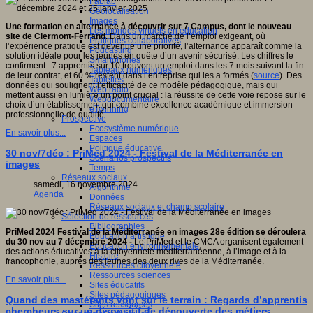
Fablab
Géolocalisation
Images
Une formation en alternance à découvrir sur 7 Campus, dont le nouveau
Les mondes virtuels en éducation
site de Clermont-Ferrand.
Dans un marché de l’emploi exigeant, où
Pratiques collaboratives
l’expérience pratique est devenue une priorité, l’alternance apparaît comme la
Podcasting
solution idéale pour les jeunes en quête d’un avenir sécurisé. Les chiffres le
Smartphones
confirment : 7 apprentis sur 10 trouvent un emploi dans les 7 mois suivant la fin
Tableaux numériques
de leur contrat, et 60 % restent dans l’entreprise qui les a formés (
source
). Des
Tablettes
données qui soulignent l’efficacité de ce modèle pédagogique, mais qui
Web radio
mettent aussi en lumière un point crucial : la réussite de cette voie repose sur le
Webdocumentaire
choix d’un établissement qui combine excellence académique et immersion
eTwinning
professionnelle de qualité.
Prospective
Ecosystème numérique
En savoir plus...
Espaces
Politique éducative
30 nov/7déc : PriMed 2024 - Festival de la Méditerranée en
Scénarios prospectifs
images
Temps
Réseaux sociaux
samedi, 16 novembre 2024
Algorithme
Agenda
Données
Réseaux sociaux et champ scolaire
Sélection de ressources
Bibliographies
PriMed 2024 Festival de la Méditerranée en images 28e édition se déroulera
Education artistique
du 30 nov au 7 décembre 2024 -
Le PriMed et le CMCA organisent également
Education environnementale
des actions éducatives à la citoyenneté méditerranéenne, à l’image et à la
Histoire
francophonie, auprès des jeunes des deux rives de la Méditerranée.
Ressources citoyenneté
Ressources sciences
En savoir plus...
Sites éducatifs
Sites pédagogiques
Quand des mastérants vont sur le terrain : Regards d’apprentis
Sites ressources
chercheurs sur un dispositif de découverte des métiers