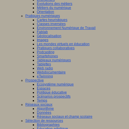
Evolutions des métiers
Métiers du numérique
Orientation
Pratiques numériques
Cartes heuristiques
Classes inversées
Environnement Numérique de Travail
Fablab
Géolocalisation
Images
Les mondes virtuels en éducation
Pratiques collaboratives
Podcasting
Smartphones
Tableaux numériques
Tablettes
Web radio
Webdocumentaire
eTwinning
Prospective
Ecosystème numérique
Espaces
Politique éducative
Scénarios prospectifs
Temps
Réseaux sociaux
Algorithme
Données
Réseaux sociaux et champ scolaire
Sélection de ressources
Bibliographies
Education artistique