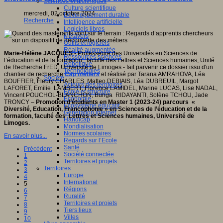
Sciences et techniques
Culture scientifique
mercredi, 02 octobre 2024
Développement durable
Recherche
Intelligence artificielle
Logiciels libres
Métavers
Outils et logiciels
Réalité augmentée
Marie-Hélène JACQUES
- Professeure des Universités en Sciences de
Ressources sciences
l’éducation et de la formation, faculté des Lettres et Sciences humaines, Unité
Robotique
de Recherche FrED, Université de Limoges - fait parvenir ce dossier issu d'un
Technologies
chantier de recherche
Cap métiers
et réalisé par Tarana AMRAHOVA, Léa
Société
BOUFFIER, Fleury CHARLES, Matteo DEBIAIS, Léa DUBREUIL, Margot
Acteurs des territoires
LAFORET, Emilie LAMBERT, Florence LAMIDEL, Marine LUCAS, Lise NADAL,
Ecole et structure
Vincent POUCHOL-BLANCHON, Bunga RIDAYANTI, Solène TCHOU, Jade
Economie
TRONCY –
Promotion d’étudiants en Master 1 (2023-24) parcours «
Ecosystème éducatif
Diversité, Education, Francophonie » en Sciences de l’éducation et de la
Génération internet
formation, faculté des Lettres et Sciences humaines, Université de
Handicap
Limoges.
Mondialisation
Normes scolaires
En savoir plus...
Regards sur l’Ecole
Santé
Précédent
Société connectée
1
Territoires et projets
2
Territoires
3
Europe
4
International
5
Régions
6
Ruralité
7
Territoires et projets
8
Tiers lieux
9
Villes
10