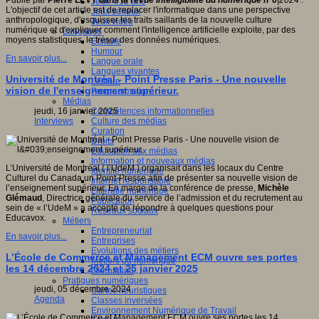
Publié par
Pierre LÉVY dans la revue
Intelligibilité du numérique n°6
|2024 :
Jeux 4/12 ans
L'objectif de cet article est de replacer l'informatique dans une perspective
Jeux sérieux
anthropologique, d'esquisser les traits saillants de la nouvelle culture
Jeux vidéo
numérique et d'expliquer comment l'intelligence artificielle exploite, par des
Langages
moyens statistiques, le trésor des données numériques.
Ecriture
Humour
En savoir plus...
Langue orale
Langues vivantes
Université de Montréal - Point Presse Paris - Une nouvelle
Lecture
vision de l'enseignement supérieur.
Programmation
Médias
Compétences informationnelles
jeudi, 16 janvier 2025
Culture des médias
Interviews
Curation
Droits
Education aux médias
Information et nouveaux médias
L’Université de Montréal ( l’UdeM ) organisait dans les locaux du Centre
Identité numérique
Culturel du Canada un Point-Presse afin de présenter sa nouvelle vision de
Internet responsable
l’enseignement supérieur. En marge de la conférence de presse,
Michèle
Littératie numérique
Glémaud
, Directrice générale du service de l’admission et du recrutement au
Publication
sein de « l’UdeM » a accepté de répondre à quelques questions pour
Réseaux sociaux
Educavox.
Métiers
Entrepreneuriat
En savoir plus...
Entreprises
Evolutions des métiers
L’École de Commerce et Management ECM ouvre ses portes
Métiers du numérique
les 14 décembre 2024 et 25 janvier 2025
Orientation
Pratiques numériques
jeudi, 05 décembre 2024
Cartes heuristiques
Agenda
Classes inversées
Environnement Numérique de Travail