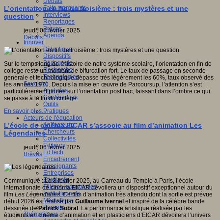
Débats
Faits marquants
L’orientation en fin de troisième : trois mystères et une
Interviews
question
Reportages
Brèves
jeudi, 06 février 2025
Agenda
Débats
Innover
Didactique
Dispositifs
Pédagogie
Sur le temps long de l’histoire de notre système scolaire, l’orientation en fin de
Recherche
collège reste un moment de bifurcation fort. Le taux de passage en seconde
Technologies
générale et technologique dépasse très légèrement les 60%, taux observé dès
Savoir(s)
les années 1970. Depuis la mise en œuvre de Parcoursup, l’attention s’est
Analyses
particulièrement portée sur l’orientation post bac, laissant dans l’ombre ce qui
Conférences
se passe à la fin du collège.
Outils
Pratiques
En savoir plus...
Acteurs de l'éducation
Animateurs
L’école de cinéma EICAR s’associe au film d’animation Les
Chercheurs
Légendaires
Collectivités
Editeurs
jeudi, 06 février 2025
EdTech
Brèves
Encadrement
Enseignants
Entreprises
Etudiants
Communiqué : Le 8 février 2025, au Carreau du Temple à Paris, l’école
Filières industrielles
internationale de cinéma EICAR dévoilera un dispositif exceptionnel autour du
Institutionnels
film
Les Légendaires.
Ce film d’animation très attendu dont la sortie est prévue
Médiateurs
début 2026 est réalisé par
Guillaume Ivernel
et inspiré de la célèbre bande
Parents
dessinée de
Patrick Sobral
. La performance artistique réalisée par les
Thématiques
étudiants en cinéma d’animation et en plasticiens d’EICAR dévoilera l’univers