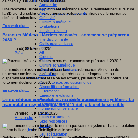
Apprendre et enseigner
de cosplay issu de la bande dessinée.
Apprendre
Apprentissages
Une rencontre, suivie d’un moment d’échange avec le réalisateur et l’auteur de
Apprentissages collaboratifs
la BD viendra sublimer l’expérience et valoriser les filières de formation au
Créativité
cinéma d’animation.
Culture numérique
En savoir plus...
Evaluations
Individualisation
Parcours Métiers : Métiers menacés : comment se préparer à
Initiatives
Interdisciplinarité
2030 ?
Outils pour la classe
Arts et Culture
lundi, 03 février 2025
Art
Brèves
Cinéma
Culture
Culture et numérique
Dispositifs de médiation
Le monde professionnel est en constante transformation. Alors que de
Littérature
nouveaux métiers naissent, d'autres perdent de leur importance ou
Formation
disparaissent entièrement et selon les experts, plusieurs métiers pourraient
Compétences professionnelles
fortement décliner d’ici 2030.
Dispositifs de formation
En savoir plus...
E- formation
Enjeux et évolutions
Le numérique comme objet, le numérique comme système : La
Enseignement supérieur et numérique
Formations hybrides
manipulation symbolique, entre l’intelligible et le sensible
Formation universitaire
Mooc’s
vendredi, 31 janvier 2025
Outils collaboratifs
Recherche
Sites ressources
Tutorat
Jeux
Jeu et éducation