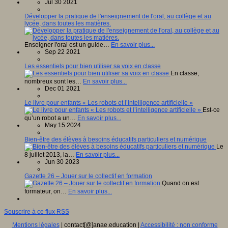
Jul 30 2021
Développer la pratique de l'enseignement de l'oral, au collège et au
lycée, dans toutes les matières.
Enseigner l'oral est un guide…
En savoir plus...
Sep 22 2021
Les essentiels pour bien utiliser sa voix en classe
En classe,
nombreux sont les…
En savoir plus...
Dec 01 2021
Le livre pour enfants « Les robots et l’intelligence artificielle »
Est-ce
qu’un robot a un…
En savoir plus...
May 15 2024
Bien-être des élèves à besoins éducatifs particuliers et numérique
Le
8 juillet 2013, la…
En savoir plus...
Jun 30 2023
Gazette 26 – Jouer sur le collectif en formation
Quand on est
formateur, on…
En savoir plus...
Souscrire à ce flux RSS
Mentions légales
| contact[@]anae.education |
Accessibilité : non conforme