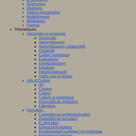
Entreprises
Etudiants
Filières industrielles
Institutionnels
Médiateurs
Parents
Thématiques
Apprendre et enseigner
Apprendre
Apprentissages
Apprentissages collaboratifs
Créativité
Culture numérique
Evaluations
Individualisation
Initiatives
Interdisciplinarité
Outils pour la classe
Arts et Culture
Art
Cinéma
Culture
Culture et numérique
Dispositifs de médiation
Littérature
Formation
Compétences professionnelles
Dispositifs de formation
E- formation
Enjeux et évolutions
Enseignement supérieur et numérique
Formations hybrides