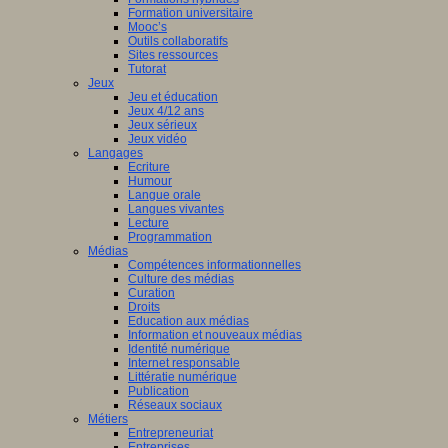
Formation universitaire
Mooc’s
Outils collaboratifs
Sites ressources
Tutorat
Jeux
Jeu et éducation
Jeux 4/12 ans
Jeux sérieux
Jeux vidéo
Langages
Ecriture
Humour
Langue orale
Langues vivantes
Lecture
Programmation
Médias
Compétences informationnelles
Culture des médias
Curation
Droits
Education aux médias
Information et nouveaux médias
Identité numérique
Internet responsable
Littératie numérique
Publication
Réseaux sociaux
Métiers
Entrepreneuriat
Entreprises