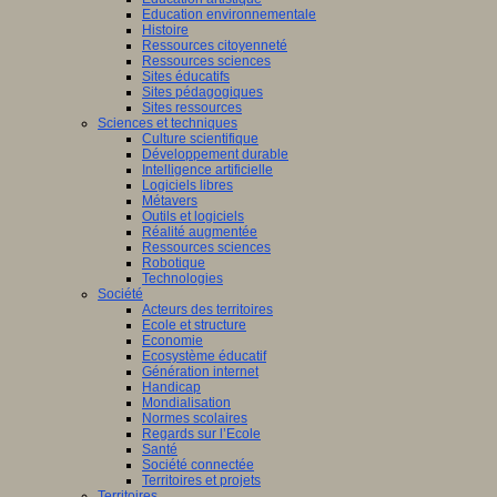
Education environnementale
Histoire
Ressources citoyenneté
Ressources sciences
Sites éducatifs
Sites pédagogiques
Sites ressources
Sciences et techniques
Culture scientifique
Développement durable
Intelligence artificielle
Logiciels libres
Métavers
Outils et logiciels
Réalité augmentée
Ressources sciences
Robotique
Technologies
Société
Acteurs des territoires
Ecole et structure
Economie
Ecosystème éducatif
Génération internet
Handicap
Mondialisation
Normes scolaires
Regards sur l’Ecole
Santé
Société connectée
Territoires et projets
Territoires