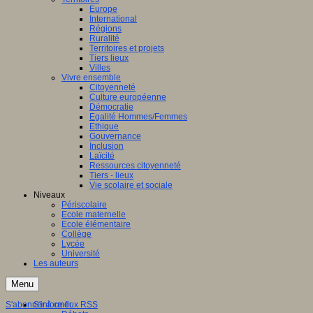
Europe
International
Régions
Ruralité
Territoires et projets
Tiers lieux
Villes
Vivre ensemble
Citoyenneté
Culture européenne
Démocratie
Egalité Hommes/Femmes
Ethique
Gouvernance
Inclusion
Laïcité
Ressources citoyenneté
Tiers - lieux
Vie scolaire et sociale
Niveaux
Périscolaire
Ecole maternelle
Ecole élémentaire
Collège
Lycée
Université
Les auteurs
Menu
S'abonner à ce flux RSS
S'informer