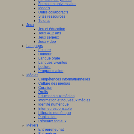
Formation universitaire
Mooc’s
Outils collaboratifs
Sites ressources
Tutorat
Jeux
Jeu et éducation
Jeux 4/12 ans
Jeux sérieux
Jeux vidéo
Langages
Ecriture
Humour
Langue orale
Langues vivantes
Lecture
Programmation
Médias
Compétences informationnelles
Culture des médias
Curation
Droits
Education aux médias
Information et nouveaux médias
Identité numérique
Internet responsable
Littératie numérique
Publication
Réseaux sociaux
Métiers
Entrepreneuriat
Entreprises