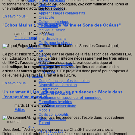
en ligne, le congrès de l’Acfas a offert une fois de plus un véritable
Apprendre et enseigner
foisonnement de savoirs avec
246 colloques
,
262 communications libres
et
Apprendre
une
vingtaine d’activités tous publics
.
Apprentissages
Apprentissages collaboratifs
En savoir plus...
Créativité
Culture numérique
"Échos Marins : Biodiversité Marine et Sons des Océans"
Evaluations
Individualisation
samedi, 19 avril 2025
Initiatives
Fait marquant
Interdisciplinarité
Outils pour la classe
Arts et Culture
Art
Ce projet s’inscrit tout d’abord dans le cadre de la réalisation des Parcours EAC
Cinéma
de l’Éducation Nationale ;
ce titre il intègre nécessairement les trois piliers
Culture
de l’EAC : l’acquisition de connaissance, la pratique artistique et
Culture et numérique
scientifique, la rencontre avec les œuvres, les lieux de culture et les
Dispositifs de médiation
artistes et autres professionnels.
Ce projet est donc pensé pour proposer à
Littérature
de jeunes élèves l'accès à l'art et à la culture.
Formation
Compétences professionnelles
En savoir plus...
Dispositifs de formation
E- formation
Un sommet AI, les influences, les prudences : l’école dans
Enjeux et évolutions
l’écosystème mondial
Enseignement supérieur et numérique
Formations hybrides
mardi, 11 février 2025
Formation universitaire
Editos
Mooc’s
Outils collaboratifs
Sites ressources
Tutorat
Jeux
DeepSeek, l’IA chinoise qui concurrence ChatGPT a créé un choc à
Jeu et éducation
l’internationale et redonné de l’espoir à ceux qui se pensaient définitivement