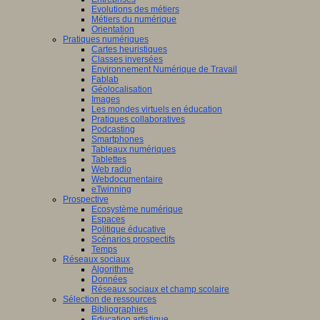
Evolutions des métiers
Métiers du numérique
Orientation
Pratiques numériques
Cartes heuristiques
Classes inversées
Environnement Numérique de Travail
Fablab
Géolocalisation
Images
Les mondes virtuels en éducation
Pratiques collaboratives
Podcasting
Smartphones
Tableaux numériques
Tablettes
Web radio
Webdocumentaire
eTwinning
Prospective
Ecosystème numérique
Espaces
Politique éducative
Scénarios prospectifs
Temps
Réseaux sociaux
Algorithme
Données
Réseaux sociaux et champ scolaire
Sélection de ressources
Bibliographies
Education artistique