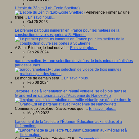
L’école du Zénith (Lab-École Shefford)
Pelletier de Fontenay, une
firme…
En savoir plus...
Oct 25 2023
Le premier parcours immersif en France pour les métiers de la
construction ouvre ses portes à St Etienne
A Saint-Étienne, le tout nouvel…
En savoir plus...
Feb 26 2024
parcoursmetiers.tv : une sélection de vidéos de trois minutes réalisées
par des jeunes
Le monde de demain sera…
En savoir plus...
Feb 08 2024
Jexplore, aide à l'orientation en réalité virtuelle, se déploie dans le
Grand-Est en partenariat avec l'Académie de Nancy-Metz
Communiqué Jexplore : Savez-vous que,…
En savoir plus...
May 30 2023
Lancement de la 1re lettre #Édunum Éducation aux médias et à
l'information.
Cette première Lettre ÉduNum EMI…
En savoir plus...