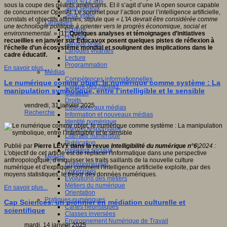
Jeux 4/12 ans
sous la coupe des géants américains. Et il s’agit d’une IA open source capable
Jeux sérieux
de concurrencer OpenAI. Le sommet pour l’action pour l’intelligence artificielle,
Jeux vidéo
constats et objectifs affirmés, stipule que
« L'IA devrait être considérée comme
Langages
une technologie politique à orienter vers le progrès économique, social et
Ecriture
environnemental
. » (1).
Quelques analyses et témoignages d’initiatives
Humour
recueillies en janvier sur Educavox posent quelques pistes de réflexion à
Langue orale
l’échelle d’un écosystème mondial et soulignent des implications dans le
Langues vivantes
cadre éducatif.
Lecture
Programmation
En savoir plus...
Médias
Compétences informationnelles
Le numérique comme objet, le numérique comme système : La
Culture des médias
manipulation symbolique, entre l’intelligible et le sensible
Curation
Droits
vendredi, 31 janvier 2025
Education aux médias
Recherche
Information et nouveaux médias
Identité numérique
Internet responsable
Littératie numérique
Publication
Publié par
Pierre LÉVY dans la revue
Intelligibilité du numérique n°6
|2024 :
Réseaux sociaux
L'objectif de cet article est de replacer l'informatique dans une perspective
Métiers
anthropologique, d'esquisser les traits saillants de la nouvelle culture
Entrepreneuriat
numérique et d'expliquer comment l'intelligence artificielle exploite, par des
Entreprises
moyens statistiques, le trésor des données numériques.
Evolutions des métiers
Métiers du numérique
En savoir plus...
Orientation
Pratiques numériques
Cap Sciences, un pionnier en médiation culturelle et
Cartes heuristiques
scientifique
Classes inversées
Environnement Numérique de Travail
mardi, 14 janvier 2025