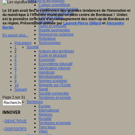
Sciences et techniques
Culture scientifique
Développement durable
Le 10 juin avait lieu la conférence des grandes tendances de l’innovation et
Intelligence artificielle
du numérique à l’Athénée municipal en plein centre de Bordeaux ! Unitec
Logiciels libres
est la première structure d’accompagnement des start-up de Bordeaux et
Métavers
sa région.
Présentation animée par
Laurent-Pierre Gilliard
et
Alexandre
Outils et logiciels
Bertin
.
Réalité augmentée
Ressources sciences
En savoir plus...
Robotique
Technologies
Précédent
Société
1
Acteurs des territoires
2
Ecole et structure
3
Economie
4
Ecosystème éducatif
5
Génération internet
6
Handicap
7
Mondialisation
8
Normes scolaires
9
Regards sur l’Ecole
10
Santé
Suivant
Société connectée
Page 2 sur 31
Territoires et projets
Territoires
Europe
International
INNOVER
Régions
Ruralité
-
DIDACTIQUE
Territoires et projets
Tiers lieux
-
DISPOSITIFS
Villes