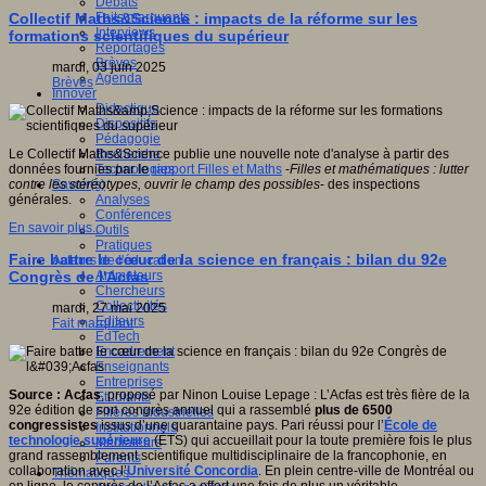
Débats
Faits marquants
Collectif Maths&Science : impacts de la réforme sur les
Interviews
formations scientifiques du supérieur
Reportages
Brèves
mardi, 03 juin 2025
Agenda
Brèves
Innover
Didactique
Dispositifs
Pédagogie
Recherche
Le Collectif Maths&Science publie une nouvelle note d'analyse à partir des
Technologies
données fournies par le
rapport Filles et Maths
-
Filles et mathématiques : lutter
Savoir(s)
contre les stéréotypes, ouvrir le champ des possibles
- des inspections
Analyses
générales.
Conférences
En savoir plus...
Outils
Pratiques
Faire battre le cœur de la science en français : bilan du 92e
Acteurs de l'éducation
Animateurs
Congrès de l'Acfas
Chercheurs
Collectivités
mardi, 27 mai 2025
Editeurs
Fait marquant
EdTech
Encadrement
Enseignants
Entreprises
Source : Acfas
, proposé par Ninon Louise Lepage : L’Acfas est très fière de la
Etudiants
92e édition de son congrès annuel qui a rassemblé
plus de 6500
Filières industrielles
congressistes
issus d’une quarantaine pays. Pari réussi pour l’
École de
Institutionnels
technologie supérieure
(ÉTS) qui accueillait pour la toute première fois le plus
Médiateurs
grand rassemblement scientifique multidisciplinaire de la francophonie, en
Parents
collaboration avec l’
Université Concordia
. En plein centre-ville de Montréal ou
Thématiques