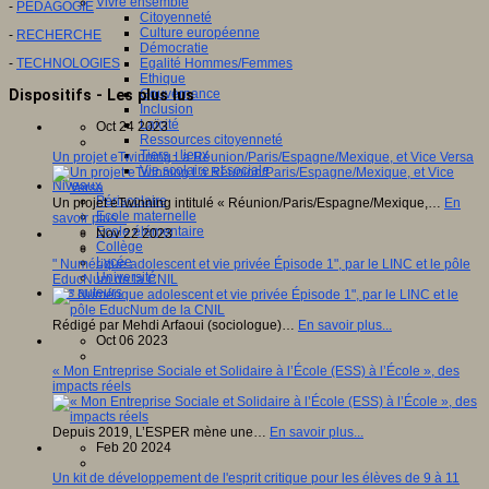
Vivre ensemble
-
PEDAGOGIE
Citoyenneté
Culture européenne
-
RECHERCHE
Démocratie
-
TECHNOLOGIES
Egalité Hommes/Femmes
Ethique
Dispositifs - Les plus lus
Gouvernance
Inclusion
Laïcité
Oct 24 2023
Ressources citoyenneté
Tiers - lieux
Un projet eTwinning La Réunion/Paris/Espagne/Mexique, et Vice Versa
Vie scolaire et sociale
Niveaux
Périscolaire
Un projet eTwinning intitulé « Réunion/Paris/Espagne/Mexique,…
En
Ecole maternelle
savoir plus...
Ecole élémentaire
Nov 22 2023
Collège
Lycée
" Numérique adolescent et vie privée Épisode 1", par le LINC et le pôle
Université
EducNum de la CNIL
Les auteurs
Rédigé par Mehdi Arfaoui (sociologue)…
En savoir plus...
Oct 06 2023
« Mon Entreprise Sociale et Solidaire à l’École (ESS) à l’École », des
impacts réels
Depuis 2019, L’ESPER mène une…
En savoir plus...
Feb 20 2024
Un kit de développement de l'esprit critique pour les élèves de 9 à 11