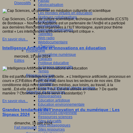
Fablab
Dispositifs
Géolocalisation
Images
Les mondes virtuels en éducation
Pratiques collaboratives
Cap Sciences, Centre de culture scientifique, technique et industrielle (CCSTI)
Podcasting
de Bordeaux – Nouvelle Aquitaine est un partenaire de l’An@é et a participé
Smartphones
aux dernières Rencontres organisées à l’IUT Montaigne, ayant pour thème
Tableaux numériques
central « Les intelligences artificielles et l’esprit critique ».
Tablettes
Web radio
En savoir plus...
Webdocumentaire
eTwinning
Intelligence Artificielle et innovations en éducation
Prospective
Ecosystème numérique
mercredi, 19 juin 2024
Espaces
Editos
Politique éducative
Scénarios prospectifs
Temps
Réseaux sociaux
Elle est partout l'Intelligence artificielle...
«
L'intelligence artificielle, processus en
Algorithme
cours
»
(CF/Editos d'avril, de mai) dans tous les secteurs de nos vies. Elle
Données
conditionne déjà notre société des médias, aux loisirs, au travail, à la
Réseaux sociaux et champ scolaire
santé...Est-elle dans l'école ? oui. Est-elle utilisée en classe ? De quelle
Sélection de ressources
manière ? Comment peut-elle servir d'assistant(e) ?
Bibliographies
Education artistique
En savoir plus...
Education environnementale
Histoire
Grandes tendances de l’innovation et du numérique : Les
Ressources citoyenneté
Signaux 2024
Ressources sciences
Sites éducatifs
dimanche, 16 juin 2024
Sites pédagogiques
Fait marquant
Sites ressources