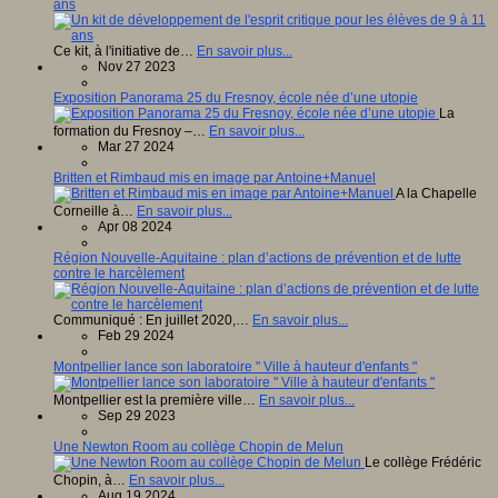
ans
Ce kit, à l'initiative de…
En savoir plus...
Nov 27 2023
Exposition Panorama 25 du Fresnoy, école née d’une utopie
La
formation du Fresnoy –…
En savoir plus...
Mar 27 2024
Britten et Rimbaud mis en image par Antoine+Manuel
A la Chapelle
Corneille à…
En savoir plus...
Apr 08 2024
Région Nouvelle-Aquitaine : plan d’actions de prévention et de lutte
contre le harcèlement
Communiqué : En juillet 2020,…
En savoir plus...
Feb 29 2024
Montpellier lance son laboratoire " Ville à hauteur d'enfants "
Montpellier est la première ville…
En savoir plus...
Sep 29 2023
Une Newton Room au collège Chopin de Melun
Le collège Frédéric
Chopin, à…
En savoir plus...
Aug 19 2024