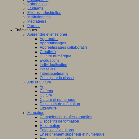
Entreprises
Etudiants
Filières industrielles
Institutionnels
Médiateurs
Parents
Thématiques
Apprendre et enseigner
Apprendre
Apprentissages
Apprentissages collaboratifs
Créativité
Culture numérique
Evaluations
Individualisation
Initiatives
Interdisciplinarité
Outils pour la classe
Arts et Culture
Art
Cinéma
Culture
Culture et numérique
Dispositifs de médiation
Littérature
Formation
Compétences professionnelles
Dispositifs de formation
E- formation
Enjeux et évolutions
Enseignement supérieur et numérique
Formations hybrides