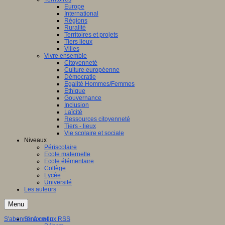
Europe
International
Régions
Ruralité
Territoires et projets
Tiers lieux
Villes
Vivre ensemble
Citoyenneté
Culture européenne
Démocratie
Egalité Hommes/Femmes
Ethique
Gouvernance
Inclusion
Laïcité
Ressources citoyenneté
Tiers - lieux
Vie scolaire et sociale
Niveaux
Périscolaire
Ecole maternelle
Ecole élémentaire
Collège
Lycée
Université
Les auteurs
Menu
S'abonner à ce flux RSS
S'informer