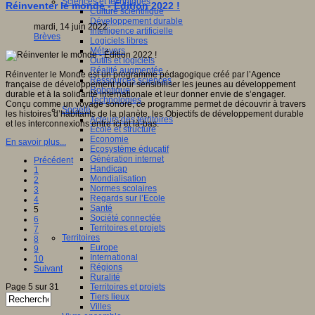
Sciences et techniques
Réinventer le monde - Édition 2022 !
Culture scientifique
Développement durable
mardi, 14 juin 2022
Intelligence artificielle
Brèves
Logiciels libres
Métavers
Outils et logiciels
Réalité augmentée
Réinventer le Monde est un programme pédagogique créé par l’Agence
Ressources sciences
française de développement pour sensibiliser les jeunes au développement
Robotique
durable et à la solidarité internationale et leur donner envie de s’engager.
Technologies
Conçu comme un voyage sonore, ce programme permet de découvrir à travers
Société
les histoires d’habitants de la planète, les Objectifs de développement durable
Acteurs des territoires
et les interconnexions entre ici et là-bas.
Ecole et structure
Economie
En savoir plus...
Ecosystème éducatif
Génération internet
Précédent
Handicap
1
Mondialisation
2
Normes scolaires
3
Regards sur l’Ecole
4
Santé
5
Société connectée
6
Territoires et projets
7
Territoires
8
Europe
9
International
10
Régions
Suivant
Ruralité
Page 5 sur 31
Territoires et projets
Tiers lieux
Villes