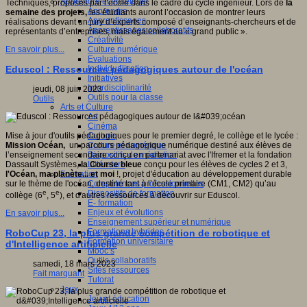
Apprendre et enseigner
Techniques, proposés par l’école dans le cadre du cycle ingénieur. Lors de
la
Apprendre
semaine des projets,
les étudiants auront l’occasion de montrer leurs
Apprentissages
réalisations devant un jury d’experts composé d’enseignants-chercheurs et de
Apprentissages collaboratifs
représentants d’entreprises, mais également au « grand public ».
Créativité
Culture numérique
En savoir plus...
Evaluations
Individualisation
Eduscol : Ressources pédagogiques autour de l'océan
Initiatives
Interdisciplinarité
jeudi, 08 juin 2023
Outils pour la classe
Outils
Arts et Culture
Art
Cinéma
Culture
Mise à jour d'outils pédagogiques pour le premier degré, le collège et le lycée :
Culture et numérique
Mission Océan,
un parcours pédagogique numérique destiné aux élèves de
Dispositifs de médiation
l’enseignement secondaire conçu en partenariat avec l'Ifremer et la fondation
Littérature
Dassault Systèmes,
la Course bleue
conçu pour les élèves de cycles 2 et 3,
Formation
l'Océan, ma planète... et moi
!, projet d'éducation au développement durable
Compétences professionnelles
sur le thème de l'océan, destiné tant à l’école primaire (CM1, CM2) qu’au
Dispositifs de formation
e
e
collège (6
, 5
), et d'autres ressources à découvrir sur Eduscol.
E- formation
Enjeux et évolutions
En savoir plus...
Enseignement supérieur et numérique
Formations hybrides
RoboCup 23, la plus grande compétition de robotique et
Formation universitaire
d'Intelligence artificielle
Mooc’s
Outils collaboratifs
samedi, 18 mars 2023
Sites ressources
Fait marquant
Tutorat
Jeux
Jeu et éducation