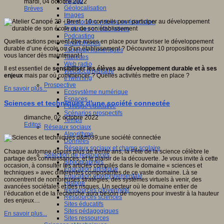
Fablab
mardi, 04 octobre 2022
Géolocalisation
Brèves
Images
Les mondes virtuels en éducation
Pratiques collaboratives
Podcasting
Quelles actions peuvent être mises en place pour favoriser le développement
Smartphones
durable d’une école ou d’un établissement ? Découvrez 10 propositions pour
Tableaux numériques
vous lancer dès maintenant !
Tablettes
Web radio
Il est essentiel de
sensibiliser les élèves au développement durable et à ses
Webdocumentaire
enjeux
mais par où commencer ? Quelles activités mettre en place ?
eTwinning
Prospective
En savoir plus...
Ecosystème numérique
Espaces
Sciences et techniques d'une société connectée
Politique éducative
Scénarios prospectifs
dimanche, 02 octobre 2022
Temps
Editos
Réseaux sociaux
Algorithme
Données
Réseaux sociaux et champ scolaire
Chaque automne depuis plus de trente ans, la Fête de la science célèbre le
Sélection de ressources
partage des connaissances, et le plaisir de la découverte. Je vous invite à cette
Bibliographies
occasion, à consulter les articles compilés dans le domaine « sciences et
Education artistique
techniques » avec différentes composantes de ce vaste domaine. Là se
Education environnementale
concentrent de nombreuses stratégies, des systèmes virtuels à venir, des
Histoire
avancées sociétales et des risques. Un secteur où le domaine entier de
Ressources citoyenneté
l’éducation et de la recherche aura besoin de moyens pour investir à la hauteur
Ressources sciences
des enjeux…
Sites éducatifs
Sites pédagogiques
En savoir plus...
Sites ressources