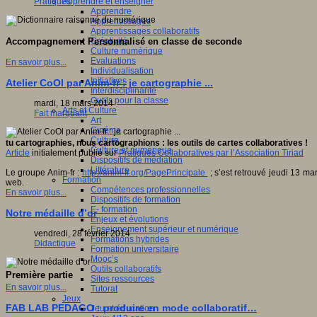
Apprendre et enseigner
Pratiques
Apprendre
Apprentissages
Apprentissages collaboratifs
Créativité
Accompagnement Personnalisé en classe de seconde
Culture numérique
Evaluations
En savoir plus...
Individualisation
Initiatives
Atelier CoOl par Anim-fr : je cartographie ...
Interdisciplinarité
Outils pour la classe
mardi, 18 mars 2014
Arts et Culture
Fait marquant
Art
Cinéma
Culture
tu cartographies, nous cartographions : les outils de cartes collaboratives !
Culture et numérique
Article
initialement publié sur
Pratiques Collaboratives par l’
Association Tiriad
Dispositifs de médiation
Littérature
Le groupe Anim-fr :
http://anim-fr.org/PagePrincipale
; s’est retrouvé jeudi 13 ma
Formation
web.
Compétences professionnelles
En savoir plus...
Dispositifs de formation
E- formation
Notre médaille d’or
Enjeux et évolutions
Enseignement supérieur et numérique
vendredi, 28 février 2014
Formations hybrides
Didactique
Formation universitaire
Mooc’s
Outils collaboratifs
Première partie
Sites ressources
En savoir plus...
Tutorat
Jeux
FAB LAB PEDAGO : produire en mode collaboratif…
Jeu et éducation