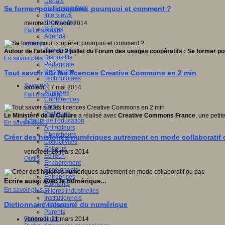
Débats
Faits marquants
Se former pour coopérer, pourquoi et comment ?
Interviews
Reportages
mercredi, 06 août 2014
Brèves
Fait marquant
Agenda
Innover
Didactique
Autour de l’atelier du 2 juillet du Forum des usages coopératifs : Se former 
Dispositifs
En savoir plus...
Pédagogie
Recherche
Tout savoir sur les licences Creative Commons en 2 min
Technologies
Savoir(s)
samedi, 17 mai 2014
Analyses
Fait marquant
Conférences
Outils
Pratiques
Le Ministère de la Culture
a réalisé avec
Creative Commons France
, une peti
Acteurs de l'éducation
En savoir plus...
Animateurs
Chercheurs
Créer des histoires numériques autrement en mode collaboratif
Collectivités
Editeurs
vendredi, 28 mars 2014
EdTech
Outils
Encadrement
Enseignants
Entreprises
Ecrire aussi avec le numérique...
Etudiants
En savoir plus...
Filières industrielles
Institutionnels
Dictionnaire raisonné du numérique
Médiateurs
Parents
Thématiques
vendredi, 21 mars 2014