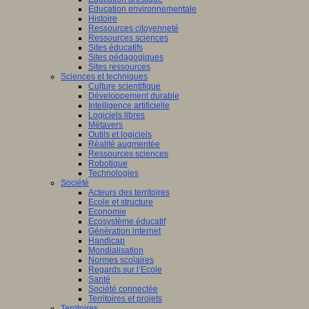
Education environnementale
Histoire
Ressources citoyenneté
Ressources sciences
Sites éducatifs
Sites pédagogiques
Sites ressources
Sciences et techniques
Culture scientifique
Développement durable
Intelligence artificielle
Logiciels libres
Métavers
Outils et logiciels
Réalité augmentée
Ressources sciences
Robotique
Technologies
Société
Acteurs des territoires
Ecole et structure
Economie
Ecosystème éducatif
Génération internet
Handicap
Mondialisation
Normes scolaires
Regards sur l’Ecole
Santé
Société connectée
Territoires et projets
Territoires