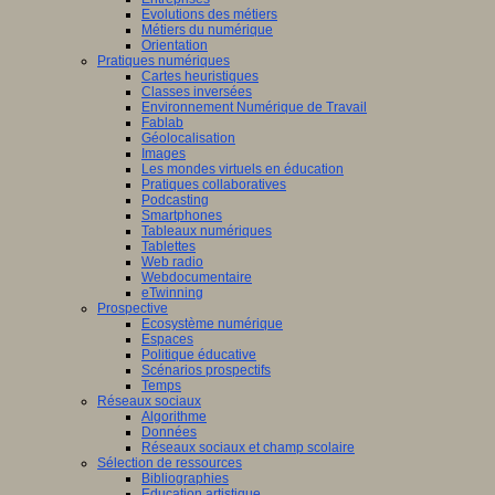
Evolutions des métiers
Métiers du numérique
Orientation
Pratiques numériques
Cartes heuristiques
Classes inversées
Environnement Numérique de Travail
Fablab
Géolocalisation
Images
Les mondes virtuels en éducation
Pratiques collaboratives
Podcasting
Smartphones
Tableaux numériques
Tablettes
Web radio
Webdocumentaire
eTwinning
Prospective
Ecosystème numérique
Espaces
Politique éducative
Scénarios prospectifs
Temps
Réseaux sociaux
Algorithme
Données
Réseaux sociaux et champ scolaire
Sélection de ressources
Bibliographies
Education artistique