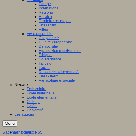
Europe
International
Régions
Ruralité
Territoires et projets
Tiers lieux
Villes
Vivre ensemble
Citoyenneté
Culture européenne
Démocratie
Egalité Hommes/Femmes
Ethique
Gouvernance
Inclusion
Laïcité
Ressources citoyenneté
Tiers - lieux
Vie scolaire et sociale
Niveaux
Périscolaire
Ecole maternelle
Ecole élémentaire
Collège
Lycée
Université
Les auteurs
Menu
S'abonner à ce flux RSS
S'informer