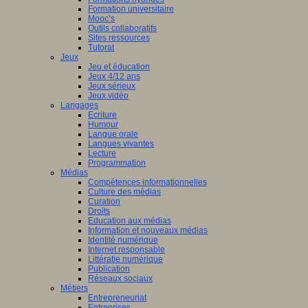
Formation universitaire
Mooc’s
Outils collaboratifs
Sites ressources
Tutorat
Jeux
Jeu et éducation
Jeux 4/12 ans
Jeux sérieux
Jeux vidéo
Langages
Ecriture
Humour
Langue orale
Langues vivantes
Lecture
Programmation
Médias
Compétences informationnelles
Culture des médias
Curation
Droits
Education aux médias
Information et nouveaux médias
Identité numérique
Internet responsable
Littératie numérique
Publication
Réseaux sociaux
Métiers
Entrepreneuriat
Entreprises