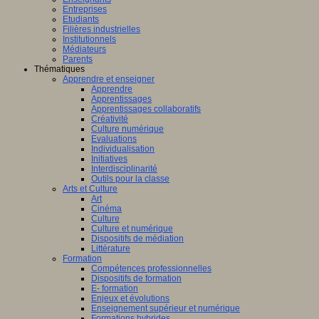
Entreprises
Etudiants
Filières industrielles
Institutionnels
Médiateurs
Parents
Thématiques
Apprendre et enseigner
Apprendre
Apprentissages
Apprentissages collaboratifs
Créativité
Culture numérique
Evaluations
Individualisation
Initiatives
Interdisciplinarité
Outils pour la classe
Arts et Culture
Art
Cinéma
Culture
Culture et numérique
Dispositifs de médiation
Littérature
Formation
Compétences professionnelles
Dispositifs de formation
E- formation
Enjeux et évolutions
Enseignement supérieur et numérique
Formations hybrides