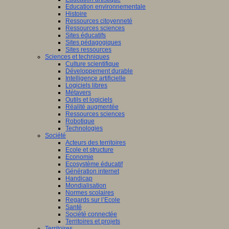
Education environnementale
Histoire
Ressources citoyenneté
Ressources sciences
Sites éducatifs
Sites pédagogiques
Sites ressources
Sciences et techniques
Culture scientifique
Développement durable
Intelligence artificielle
Logiciels libres
Métavers
Outils et logiciels
Réalité augmentée
Ressources sciences
Robotique
Technologies
Société
Acteurs des territoires
Ecole et structure
Economie
Ecosystème éducatif
Génération internet
Handicap
Mondialisation
Normes scolaires
Regards sur l’Ecole
Santé
Société connectée
Territoires et projets
Territoires