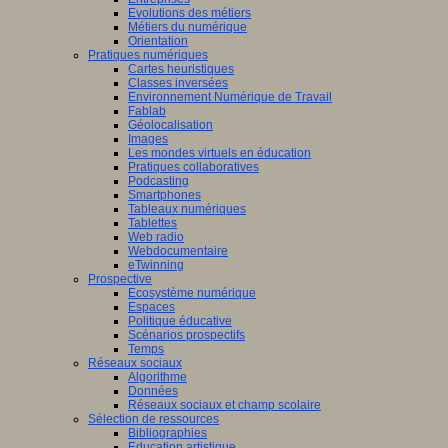
Evolutions des métiers
Métiers du numérique
Orientation
Pratiques numériques
Cartes heuristiques
Classes inversées
Environnement Numérique de Travail
Fablab
Géolocalisation
Images
Les mondes virtuels en éducation
Pratiques collaboratives
Podcasting
Smartphones
Tableaux numériques
Tablettes
Web radio
Webdocumentaire
eTwinning
Prospective
Ecosystème numérique
Espaces
Politique éducative
Scénarios prospectifs
Temps
Réseaux sociaux
Algorithme
Données
Réseaux sociaux et champ scolaire
Sélection de ressources
Bibliographies
Education artistique