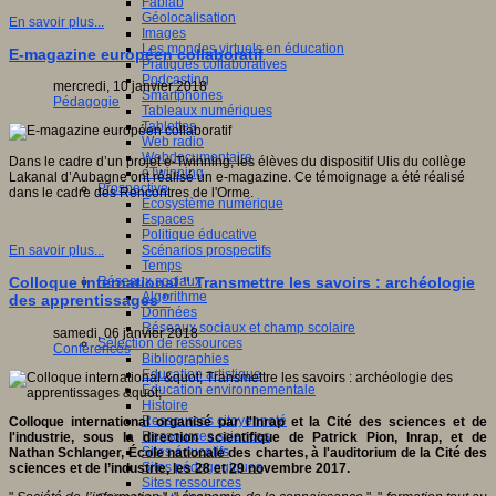
Fablab
Géolocalisation
En savoir plus...
Images
Les mondes virtuels en éducation
E-magazine européen collaboratif
Pratiques collaboratives
Podcasting
mercredi, 10 janvier 2018
Smartphones
Pédagogie
Tableaux numériques
Tablettes
Web radio
Webdocumentaire
Dans le cadre d’un projet e-Twinning, les élèves du dispositif Ulis du collège
eTwinning
Lakanal d’Aubagne ont réalisé un e-magazine. Ce témoignage a été réalisé
Prospective
dans le cadre des Rencontres de l'Orme.
Ecosystème numérique
Espaces
Politique éducative
Scénarios prospectifs
En savoir plus...
Temps
Réseaux sociaux
Colloque international " Transmettre les savoirs : archéologie
Algorithme
des apprentissages "
Données
Réseaux sociaux et champ scolaire
samedi, 06 janvier 2018
Sélection de ressources
Conférences
Bibliographies
Education artistique
Education environnementale
Histoire
Ressources citoyenneté
Colloque international organisé par l'Inrap et la Cité des sciences et de
Ressources sciences
l'industrie, sous la direction scientifique de Patrick Pion, Inrap, et de
Sites éducatifs
Nathan Schlanger, École nationale des chartes, à l'auditorium de la Cité des
Sites pédagogiques
sciences et de l’industrie,
les 28 et 29 novembre 2017
.
Sites ressources