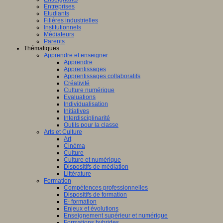
Entreprises
Etudiants
Filières industrielles
Institutionnels
Médiateurs
Parents
Thématiques
Apprendre et enseigner
Apprendre
Apprentissages
Apprentissages collaboratifs
Créativité
Culture numérique
Evaluations
Individualisation
Initiatives
Interdisciplinarité
Outils pour la classe
Arts et Culture
Art
Cinéma
Culture
Culture et numérique
Dispositifs de médiation
Littérature
Formation
Compétences professionnelles
Dispositifs de formation
E- formation
Enjeux et évolutions
Enseignement supérieur et numérique
Formations hybrides