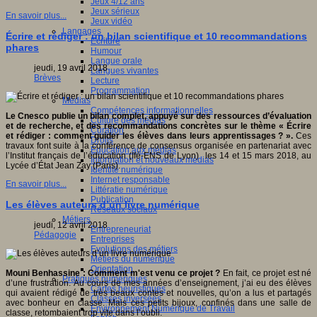
Jeux 4/12 ans
Jeux sérieux
En savoir plus...
Jeux vidéo
Langages
Écrire et rédiger : un bilan scientifique et 10 recommandations
Ecriture
phares
Humour
Langue orale
jeudi, 19 avril 2018
Langues vivantes
Brèves
Lecture
Programmation
Médias
Compétences informationnelles
Le Cnesco publie un bilan complet, appuyé sur des ressources d’évaluation
Culture des médias
et de recherche, et des recommandations concrètes sur le thème « Écrire
Curation
et rédiger : comment guider les élèves dans leurs apprentissages ? ».
Ces
Droits
travaux font suite à la conférence de consensus organisée en partenariat avec
Education aux médias
l’Institut français de l’éducation (Ifé-ENS de Lyon) les 14 et 15 mars 2018, au
Information et nouveaux médias
Lycée d’État Jean Zay (Paris).
Identité numérique
Internet responsable
En savoir plus...
Littératie numérique
Publication
Les élèves auteurs d’un livre numérique
Réseaux sociaux
Métiers
jeudi, 12 avril 2018
Entrepreneuriat
Pédagogie
Entreprises
Evolutions des métiers
Métiers du numérique
Orientation
Mouni Benhassine : Comment m'est venu ce projet ?
En fait, ce projet est né
Pratiques numériques
d’une frustration. Au cours de mes années d’enseignement, j’ai eu des élèves
Cartes heuristiques
qui avaient rédigé de très beaux contes et nouvelles, qu’on a lus et partagés
Classes inversées
avec bonheur en classe. Mais ces petits bijoux, confinés dans une salle de
Environnement Numérique de Travail
classe, retombaient trop vite dans l’oubli.