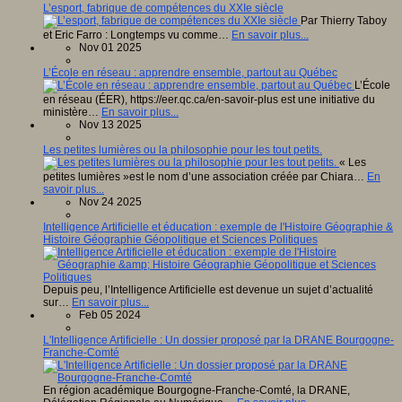
L’esport, fabrique de compétences du XXIe siècle
Par Thierry Taboy
et Eric Farro : Longtemps vu comme…
En savoir plus...
Nov 01 2025
L’École en réseau : apprendre ensemble, partout au Québec
L’École
en réseau (ÉER), https://eer.qc.ca/en-savoir-plus est une initiative du
ministère…
En savoir plus...
Nov 13 2025
Les petites lumières ou la philosophie pour les tout petits.
« Les
petites lumières »est le nom d’une association créée par Chiara…
En
savoir plus...
Nov 24 2025
Intelligence Artificielle et éducation : exemple de l'Histoire Géographie &
Histoire Géographie Géopolitique et Sciences Politiques
Depuis peu, l’Intelligence Artificielle est devenue un sujet d’actualité
sur…
En savoir plus...
Feb 05 2024
L'Intelligence Artificielle : Un dossier proposé par la DRANE Bourgogne-
Franche-Comté
En région académique Bourgogne-Franche-Comté, la DRANE,