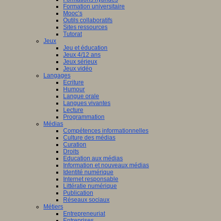
Formation universitaire
Mooc’s
Outils collaboratifs
Sites ressources
Tutorat
Jeux
Jeu et éducation
Jeux 4/12 ans
Jeux sérieux
Jeux vidéo
Langages
Ecriture
Humour
Langue orale
Langues vivantes
Lecture
Programmation
Médias
Compétences informationnelles
Culture des médias
Curation
Droits
Education aux médias
Information et nouveaux médias
Identité numérique
Internet responsable
Littératie numérique
Publication
Réseaux sociaux
Métiers
Entrepreneuriat
Entreprises