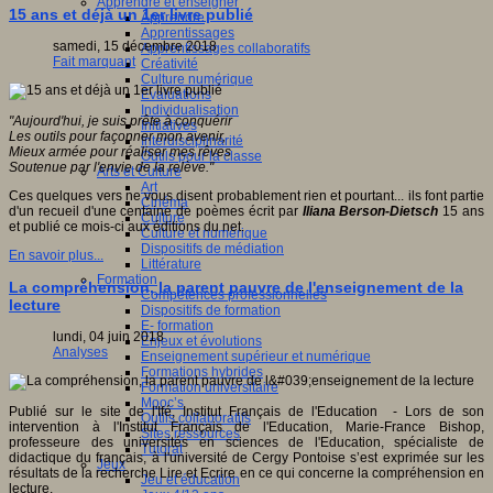
Apprendre et enseigner
15 ans et déjà un 1er livre publié
Apprendre
Apprentissages
samedi, 15 décembre 2018
Apprentissages collaboratifs
Fait marquant
Créativité
Culture numérique
Evaluations
Individualisation
"Aujourd'hui, je suis prête à conquérir
Initiatives
Les outils pour façonner mon avenir,
Interdisciplinarité
Mieux armée pour réaliser mes rêves
Outils pour la classe
Soutenue par l'envie de la relève."
Arts et Culture
Art
Ces quelques vers ne vous disent probablement rien et pourtant... ils font partie
Cinéma
d'un recueil d'une centaine de poèmes écrit par
Iliana Berson-Dietsch
15 ans
Culture
et publié ce mois-ci aux éditions du net.
Culture et numérique
Dispositifs de médiation
En savoir plus...
Littérature
Formation
La compréhension, la parent pauvre de l'enseignement de la
Compétences professionnelles
lecture
Dispositifs de formation
E- formation
lundi, 04 juin 2018
Enjeux et évolutions
Analyses
Enseignement supérieur et numérique
Formations hybrides
Formation universitaire
Mooc’s
Publié sur le site de l'Ifé, Institut Français de l'Education - Lors de son
Outils collaboratifs
intervention à l'Institut Français de l'Education, Marie-France Bishop,
Sites ressources
professeure des universités en sciences de l'Education, spécialiste de
Tutorat
didactique du français, à l'université de Cergy Pontoise s’est exprimée sur les
Jeux
résultats de la recherche Lire et Ecrire en ce qui concerne la compréhension en
Jeu et éducation
lecture.