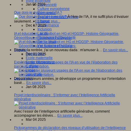
Vivre ensemble
Jan 06 2026
Citoyenneté
Culture européenne
Que dois-je évaluer avec l'IA ?
Démocratie
À l’ère de l’IA, il ne suffit plus d’évaluer
Egalité Hommes/Femmes
Ethique
seulement…
En savoir plus...
Gouvernance
Dec 17 2025
Inclusion
Laïcité
IA et éducation : le chatbot en HG et HGGSP- Histoire-Géographie,
Ressources citoyenneté
Géopolitique et Sciences Politiques-
Tiers - lieux
Vie scolaire et sociale
Niveaux
Depuis, la rentrée, j'ai un nouveau dada : m'amuser à…
En savoir plus...
Périscolaire
Dec 01 2025
Ecole maternelle
Ecole élémentaire
Expérimenter plusieurs usages de l'IA en vue de l'élaboration des
Collège
parcours d'orientation.
Lycée
Université
Les auteurs
Depuis plusieurs années, je développe un programme sur l'orientation
basé…
En savoir plus...
Jan 08 2025
Projet interdisciplinaire : S’informer avec l’Intelligence Artificielle
générative
Avec l’essor de l’intelligence artificielle générative, comment
accompagner les élèves…
En savoir plus...
Mar 04 2025
Pictogrammes de déclaration des niveaux d’utilisation de l’intelligence