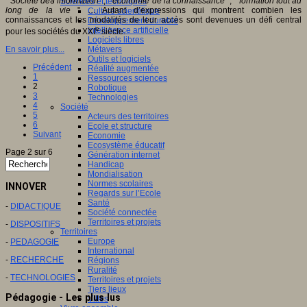
"
Société de l’information
", "
économie de la connaissance
", "
formation tout au
Sciences et techniques
long de la vie
" … Autant d’expressions qui montrent combien les
Culture scientifique
connaissances et les modalités de leur accès sont devenues un défi central
Développement durable
e
Intelligence artificielle
pour les sociétés du XXI
siècle.
Logiciels libres
En savoir plus...
Métavers
Outils et logiciels
Précédent
Réalité augmentée
1
Ressources sciences
2
Robotique
3
Technologies
4
Société
5
Acteurs des territoires
6
Ecole et structure
Suivant
Economie
Ecosystème éducatif
Page 2 sur 6
Génération internet
Handicap
Mondialisation
Normes scolaires
INNOVER
Regards sur l’Ecole
Santé
-
DIDACTIQUE
Société connectée
Territoires et projets
-
DISPOSITIFS
Territoires
Europe
-
PEDAGOGIE
International
-
RECHERCHE
Régions
Ruralité
-
TECHNOLOGIES
Territoires et projets
Tiers lieux
Pédagogie - Les plus lus
Villes