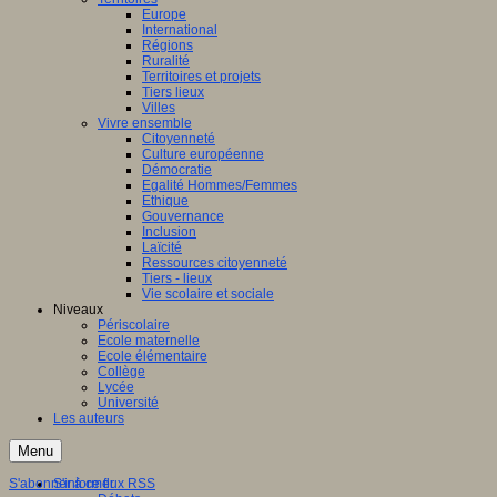
Europe
International
Régions
Ruralité
Territoires et projets
Tiers lieux
Villes
Vivre ensemble
Citoyenneté
Culture européenne
Démocratie
Egalité Hommes/Femmes
Ethique
Gouvernance
Inclusion
Laïcité
Ressources citoyenneté
Tiers - lieux
Vie scolaire et sociale
Niveaux
Périscolaire
Ecole maternelle
Ecole élémentaire
Collège
Lycée
Université
Les auteurs
Menu
S'abonner à ce flux RSS
S'informer