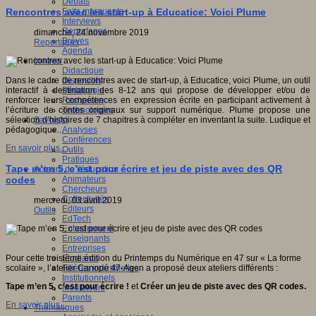
Débats
Faits marquants
Rencontres avec les start-up à Educatice: Voici Plume
Interviews
Reportages
dimanche, 24 novembre 2019
Brèves
Reportages
Agenda
Innover
Didactique
Dispositifs
Dans le cadre de rencontres avec de start-up, à Educatice, voici Plume, un outil
Pédagogie
interactif à destination des 8-12 ans qui propose de développer et/ou de
Recherche
renforcer leurs compétences en expression écrite en participant activement à
Technologies
l’écriture de contes originaux sur support numérique. Plume propose une
Savoir(s)
sélection d’histoires de 7 chapitres à compléter en inventant la suite. Ludique et
Analyses
pédagogique...
Conférences
En savoir plus...
Outils
Pratiques
Tape m’en 5, c’est pour écrire et jeu de piste avec des QR
Acteurs de l'éducation
Animateurs
codes
Chercheurs
Collectivités
mercredi, 03 avril 2019
Editeurs
Outils
EdTech
Encadrement
Enseignants
Entreprises
Etudiants
Pour cette troisième édition du Printemps du Numérique en 47 sur « La forme
Filières industrielles
scolaire », l’atelier Canopé 47-Agen a proposé deux ateliers différents :
Institutionnels
Tape m’en 5, c’est pour écrire !
et
Créer un jeu de piste avec des QR codes.
Médiateurs
Parents
En savoir plus...
Thématiques