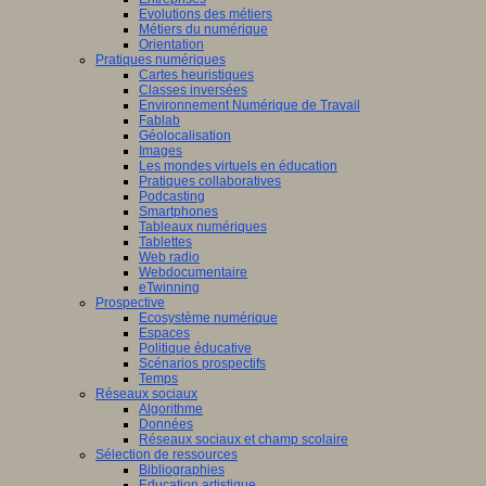
Evolutions des métiers
Métiers du numérique
Orientation
Pratiques numériques
Cartes heuristiques
Classes inversées
Environnement Numérique de Travail
Fablab
Géolocalisation
Images
Les mondes virtuels en éducation
Pratiques collaboratives
Podcasting
Smartphones
Tableaux numériques
Tablettes
Web radio
Webdocumentaire
eTwinning
Prospective
Ecosystème numérique
Espaces
Politique éducative
Scénarios prospectifs
Temps
Réseaux sociaux
Algorithme
Données
Réseaux sociaux et champ scolaire
Sélection de ressources
Bibliographies
Education artistique