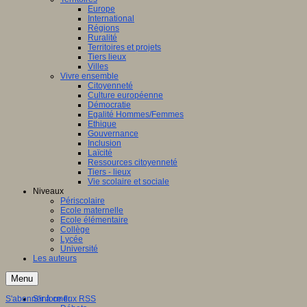
Europe
International
Régions
Ruralité
Territoires et projets
Tiers lieux
Villes
Vivre ensemble
Citoyenneté
Culture européenne
Démocratie
Egalité Hommes/Femmes
Ethique
Gouvernance
Inclusion
Laïcité
Ressources citoyenneté
Tiers - lieux
Vie scolaire et sociale
Niveaux
Périscolaire
Ecole maternelle
Ecole élémentaire
Collège
Lycée
Université
Les auteurs
Menu
S'abonner à ce flux RSS
S'informer