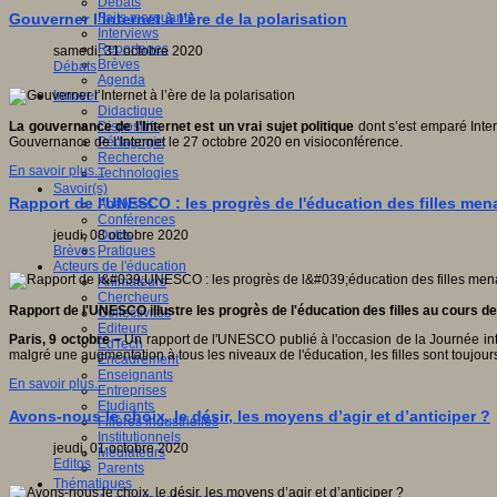
Débats
Faits marquants
Gouverner l’Internet à l’ère de la polarisation
Interviews
Reportages
samedi, 31 octobre 2020
Brèves
Débats
Agenda
Innover
Didactique
Dispositifs
La gouvernance de l’Internet est un vrai sujet politique
dont s’est emparé Inte
Pédagogie
Gouvernance de l’Internet le 27 octobre 2020 en visioconférence.
Recherche
En savoir plus...
Technologies
Savoir(s)
Rapport de l'UNESCO : les progrès de l'éducation des filles men
Analyses
Conférences
Outils
jeudi, 08 octobre 2020
Pratiques
Brèves
Acteurs de l'éducation
Animateurs
Chercheurs
Rapport de l'UNESCO illustre les progrès de l'éducation des filles au cours 
Collectivités
Editeurs
Paris, 9 octobre –
Un rapport de l'UNESCO publié à l'occasion de la Journée inte
EdTech
malgré une augmentation à tous les niveaux de l'éducation, les filles sont toujour
Encadrement
Enseignants
En savoir plus...
Entreprises
Etudiants
Avons-nous le choix, le désir, les moyens d’agir et d’anticiper ?
Filières industrielles
Institutionnels
jeudi, 01 octobre 2020
Médiateurs
Editos
Parents
Thématiques