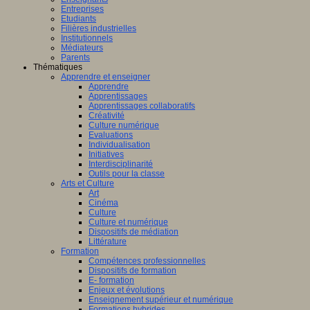
Entreprises
Etudiants
Filières industrielles
Institutionnels
Médiateurs
Parents
Thématiques
Apprendre et enseigner
Apprendre
Apprentissages
Apprentissages collaboratifs
Créativité
Culture numérique
Evaluations
Individualisation
Initiatives
Interdisciplinarité
Outils pour la classe
Arts et Culture
Art
Cinéma
Culture
Culture et numérique
Dispositifs de médiation
Littérature
Formation
Compétences professionnelles
Dispositifs de formation
E- formation
Enjeux et évolutions
Enseignement supérieur et numérique
Formations hybrides