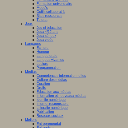
Formation universitaire
Mooc’s
Outils collaboratifs
Sites ressources
Tutorat
Jeux
Jeu et éducation
Jeux 4/12 ans
Jeux sérieux
Jeux vidéo
Langages
Ecriture
Humour
Langue orale
Langues vivantes
Lecture
Programmation
Médias
Compétences informationnelles
Culture des médias
Curation
Droits
Education aux médias
Information et nouveaux médias
Identité numérique
Internet responsable
Littératie numérique
Publication
Réseaux sociaux
Métiers
Entrepreneuriat
Entreprises