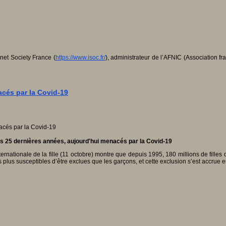
rnet Society France (
https://www.isoc.fr/
), administrateur de l’AFNIC (Association f
acés par la Covid-19
des 25 dernières années, aujourd'hui menacés par la Covid-19
rnationale de la fille (11 octobre) montre que depuis 1995, 180 millions de filles
s plus susceptibles d’être exclues que les garçons, et cette exclusion s’est accrue 