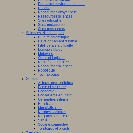
Education environnementale
Histoire
Ressources citoyenneté
Ressources sciences
Sites éducatifs
Sites pédagogiques
Sites ressources
Sciences et techniques
Culture scientifique
Développement durable
Intelligence artificielle
Logiciels libres
Métavers
Outils et logiciels
Réalité augmentée
Ressources sciences
Robotique
Technologies
Société
Acteurs des territoires
Ecole et structure
Economie
Ecosystème éducatif
Génération internet
Handicap
Mondialisation
Normes scolaires
Regards sur l’Ecole
Santé
Société connectée
Territoires et projets
Territoires