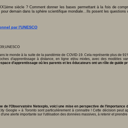
XX1ème siècle ? Comment donner les bases permettant à la fois de compre
s pour demain dans la sphère scientifique mondiale…Ils posent les questions d
tionnel par l'UNESCO
 dans le monde à la suite de la pandémie de COVID-19. Cela représente plus de 91
proches d'apprentissage à distance, en ligne et/ou mixtes, avec des modèles var
 espace d’apprentissage où les parents et les éducateurs ont un rôle de guide p
che de l’Observatoire Netexplo, voici une mise en perspective de l’importance 
ty Google » à Toronto sont particulièrement à connaitre ! Cette décision peut a
'une alerte importante sur l'utilisation des données massives, à retenir et prendre