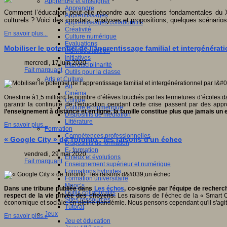
Apprendre et enseigner
Apprendre
Comment l’éducation peut-elle répondre aux questions fondamentales du 
Apprentissages
culturels ? Voici des constats, analyses et propositions, quelques scénario
Apprentissages collaboratifs
Créativité
En savoir plus...
Culture numérique
Evaluations
Mobiliser le potentiel de l’apprentissage familial et intergénéra
Individualisation
Initiatives
mercredi, 17 juin 2020
Interdisciplinarité
Fait marquant
Outils pour la classe
Arts et Culture
Art
Cinéma
Onestime à1,5 milliard le nombre d’élèves touchés par les fermetures d’écoles
Culture
garantir la continuité de l'éducation pendant cette crise passent par des ap
Culture et numérique
l’enseignement à distance et en ligne, la famille constitue plus que jamais un
Dispositifs de médiation
Littérature
En savoir plus...
Formation
Compétences professionnelles
« Google City » de Toronto : les raisons d'un échec
Dispositifs de formation
E- formation
vendredi, 29 mai 2020
Enjeux et évolutions
Fait marquant
Enseignement supérieur et numérique
Formations hybrides
Formation universitaire
Mooc’s
Dans une tribune publiée dans
Les échos
, co-signée par l’équipe de recher
Outils collaboratifs
respect de la vie privée des citoyens.
Les raisons de l’échec de la « Smart Ci
Sites ressources
économique et sociale, en pleine pandémie. Nous pensons cependant qu'il s'agit d
Tutorat
Jeux
En savoir plus...
Jeu et éducation