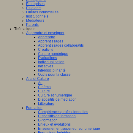
Entreprises
Etudiants
Filières industrielles
Institutionnels
Médiateurs
Parents
Thématiques
Apprendre et enseigner
Apprendre
Apprentissages
Apprentissages collaboratifs
Créativité
Culture numérique
Evaluations
Individualisation
Initiatives
Interdisciplinarité
Outils pour la classe
Arts et Culture
Art
Cinéma
Culture
Culture et numérique
Dispositifs de médiation
Littérature
Formation
Compétences professionnelles
Dispositifs de formation
E- formation
Enjeux et évolutions
Enseignement supérieur et numérique
Formations hybrides