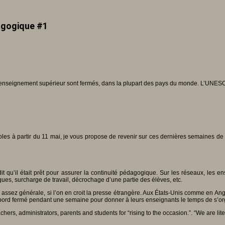
dagogique #1
 l’enseignement supérieur sont fermés, dans la plupart des pays du monde. L’UNES
coles à partir du 11 mai, je vous propose de revenir sur ces dernières semaines 
it qu’il était prêt pour assurer la continuité pédagogique. Sur les réseaux, les e
ues, surcharge de travail, décrochage d’une partie des élèves, etc.
is assez générale, si l’on en croit la presse étrangère. Aux États-Unis comme en A
d’abord fermé pendant une semaine pour donner à leurs enseignants le temps de s’or
hers, administrators, parents and students for “rising to the occasion.”. “We are lite