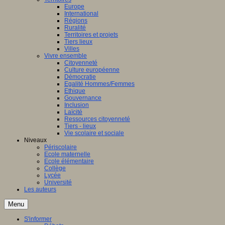
Europe
International
Régions
Ruralité
Territoires et projets
Tiers lieux
Villes
Vivre ensemble
Citoyenneté
Culture européenne
Démocratie
Egalité Hommes/Femmes
Ethique
Gouvernance
Inclusion
Laïcité
Ressources citoyenneté
Tiers - lieux
Vie scolaire et sociale
Niveaux
Périscolaire
Ecole maternelle
Ecole élémentaire
Collège
Lycée
Université
Les auteurs
Menu
S'informer