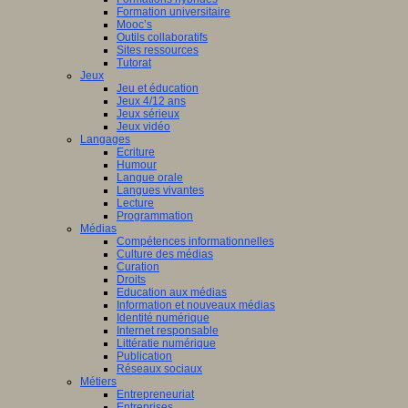
Formation universitaire
Mooc’s
Outils collaboratifs
Sites ressources
Tutorat
Jeux
Jeu et éducation
Jeux 4/12 ans
Jeux sérieux
Jeux vidéo
Langages
Ecriture
Humour
Langue orale
Langues vivantes
Lecture
Programmation
Médias
Compétences informationnelles
Culture des médias
Curation
Droits
Education aux médias
Information et nouveaux médias
Identité numérique
Internet responsable
Littératie numérique
Publication
Réseaux sociaux
Métiers
Entrepreneuriat
Entreprises