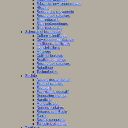
Education environnementale
Histoire
Ressources citoyenneté
Ressources sciences
Sites éducatifs
Sites pédagogiques
Sites ressources
Sciences et techniques
Culture scientifique
Développement durable
Intelligence artificielle
Logiciels libres
Métavers
Outils et logiciels
Réalité augmentée
Ressources sciences
Robotique
Technologies
Société
Acteurs des territoires
Ecole et structure
Economie
Ecosystème éducatif
Génération internet
Handicap
Mondialisation
Normes scolaires
Regards sur l’Ecole
Santé
Société connectée
Territoires et projets
Territoires