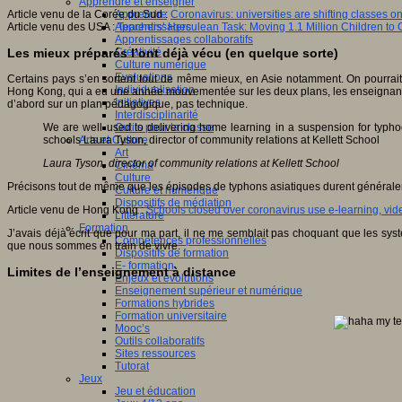
Apprendre et enseigner
Article venu de la Corée du Sud :
Coronavirus: universities are shifting classes on
Apprendre
Article venu des USA :
Teachers’ Herculean Task: Moving 1.1 Million Children to 
Apprentissages
Apprentissages collaboratifs
Les mieux préparés l’ont déjà vécu (en quelque sorte)
Créativité
Culture numérique
Evaluations
Certains pays s’en sortent tout de même mieux, en Asie notamment. On pourrait 
Individualisation
Hong Kong, qui a eu une année mouvementée sur les deux plans, les enseignants 
Initiatives
d’abord sur un plan pédagogique, pas technique.
Interdisciplinarité
We are well used to delivering home learning in a suspension for typhoo
Outils pour la classe
schools Laura Tyson, director of community relations at Kellett School
Arts et Culture
Art
Laura Tyson, director of community relations at Kellett School
Cinéma
Culture
Précisons tout de même que les épisodes de typhons asiatiques durent généraleme
Culture et numérique
Dispositifs de médiation
Article venu de Hong Kong :
Schools closed over coronavirus use e-learning, vid
Littérature
Formation
J’avais déjà écrit que pour ma part, il ne me semblait pas choquant que les sys
Compétences professionnelles
que nous sommes en train de vivre.
Dispositifs de formation
E- formation
Limites de l’enseignement à distance
Enjeux et évolutions
Enseignement supérieur et numérique
Formations hybrides
Formation universitaire
Mooc’s
Outils collaboratifs
Sites ressources
Tutorat
Jeux
Jeu et éducation