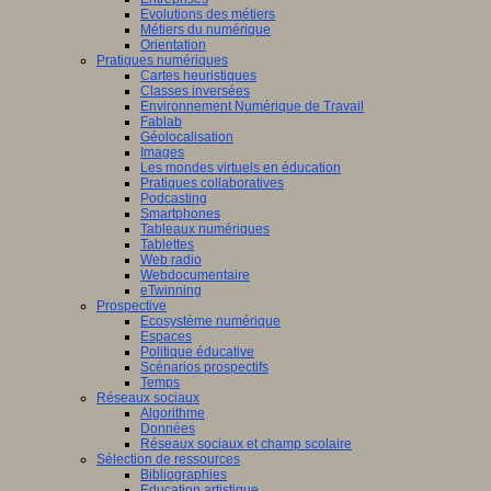
Evolutions des métiers
Métiers du numérique
Orientation
Pratiques numériques
Cartes heuristiques
Classes inversées
Environnement Numérique de Travail
Fablab
Géolocalisation
Images
Les mondes virtuels en éducation
Pratiques collaboratives
Podcasting
Smartphones
Tableaux numériques
Tablettes
Web radio
Webdocumentaire
eTwinning
Prospective
Ecosystème numérique
Espaces
Politique éducative
Scénarios prospectifs
Temps
Réseaux sociaux
Algorithme
Données
Réseaux sociaux et champ scolaire
Sélection de ressources
Bibliographies
Education artistique