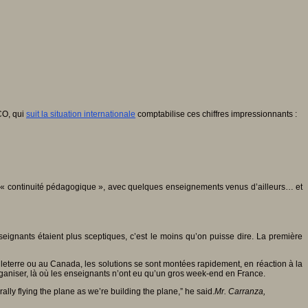
CO, qui
suit la situation internationale
comptabilise ces chiffres impressionnants :
de « continuité pédagogique », avec quelques enseignements venus d’ailleurs… et
nseignants étaient plus sceptiques, c’est le moins qu’on puisse dire. La première
ngleterre ou au Canada, les solutions se sont montées rapidement, en réaction à la
ganiser, là où les enseignants n’ont eu qu’un gros week-end en France.
rally flying the plane as we’re building the plane,” he said.
Mr. Carranza,