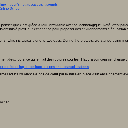
line – but it’s not as easy as it sounds
Online School
penser que c’est grâce à leur formidable avance technologique. Raté, c’est parc
ont mis à profit leur expérience pour proposer des environnements d’éducation c
ns, which is typically one to two days. During the protests, we started using m
nt deux jours, ce qui en fait des ruptures courtes. Il faudra voir comment l’ense
eo conferencing to continue lessons and counsel students
tèmes éducatifs aient été pris de court par la mise en place d’un enseignement exc