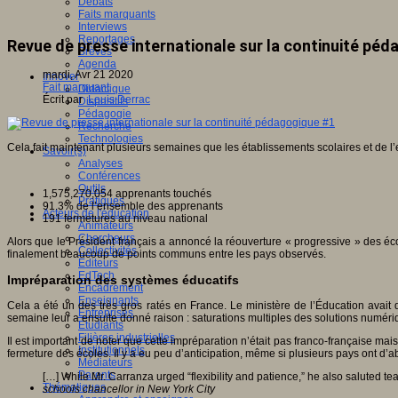
Débats
Faits marquants
Interviews
Reportages
Revue de presse internationale sur la continuité pé
Brèves
Agenda
mardi, Avr 21 2020
Innover
Fait marquant
Didactique
Écrit par
Louis Derrac
Dispositifs
Pédagogie
Recherche
Technologies
Cela fait maintenant plusieurs semaines que les établissements scolaires et de
Savoir(s)
Analyses
Conférences
Outils
1,575,270,054 apprenants touchés
Pratiques
91.3% de l’ensemble des apprenants
Acteurs de l'éducation
191 fermetures au niveau national
Animateurs
Chercheurs
Alors que le Président français a annoncé la réouverture « progressive » des é
Collectivités
finalement beaucoup de points communs entre les pays observés.
Editeurs
EdTech
Impréparation des systèmes éducatifs
Encadrement
Enseignants
Cela a été un des très gros ratés en France. Le ministère de l’Éducation avait d
Entreprises
semaine leur a ensuite donné raison : saturations multiples des solutions numériq
Etudiants
Filières industrielles
Il est important de noter que cette impréparation n’était pas franco-française ma
Institutionnels
fermeture des écoles. Il y a eu peu d’anticipation, même si plusieurs pays ont 
Médiateurs
Parents
[…] While Mr. Carranza urged “flexibility and patience,” he also saluted teac
Thématiques
schools chancellor in New York City