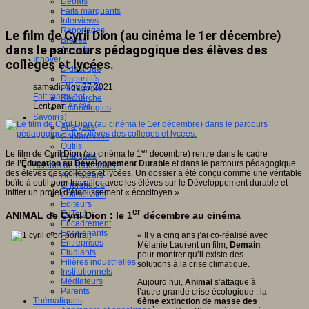
Débats
Faits marquants
Interviews
Reportages
Le film de Cyril Dion (au cinéma le 1er décembre)
Brèves
dans le parcours pédagogique des élèves des
Agenda
Innover
collèges et lycées.
Didactique
Dispositifs
samedi, Nov 27 2021
Pédagogie
Fait marquant
Recherche
Écrit par
An@é
Technologies
Savoir(s)
Analyses
Conférences
Outils
er
Le film de Cyril Dion (au cinéma le 1
décembre) rentre dans le cadre
Pratiques
de
l’Éducation au Développement Durable
et dans le parcours pédagogique
Acteurs de l'éducation
des élèves des collèges et lycées. Un dossier a été conçu comme une véritable
Animateurs
boîte à outil pour travailler avec les élèves sur le Développement durable et
Chercheurs
initier un projet d’établissement « écocitoyen ».
Collectivités
Editeurs
er
EdTech
ANIMAL de Cyril Dion : le 1
décembre au cinéma
Encadrement
Enseignants
« Il y a cinq ans j’ai co-réalisé avec
Entreprises
Mélanie Laurent un film,
Demain
,
Etudiants
pour montrer qu’il existe des
Filières industrielles
solutions à la crise climatique.
Institutionnels
Médiateurs
Aujourd’hui,
Animal
s’attaque à
Parents
l’autre grande crise écologique : la
Thématiques
6ème extinction de masse des