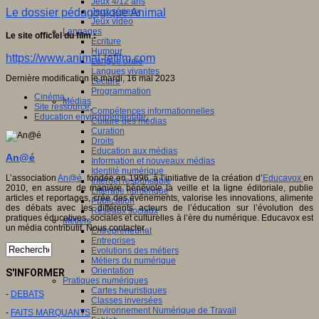
Jeux 4/12 ans
Jeux sérieux
Le dossier pédagogique Animal
Jeux vidéo
Langages
Le site officiel du film :
Ecriture
Humour
https://www.animal-lefilm.com
Langue orale
Langues vivantes
Dernière modification le mardi, 16 mai 2023
Lecture
Programmation
Cinéma
,
Médias
Site ressource
,
Compétences informationnelles
Education environnementale
,
Culture des médias
Curation
Droits
Education aux médias
An@é
Information et nouveaux médias
Identité numérique
L’association
An@é
, fondée en 1996, à l’initiative de la création d’
Educavox
en
Internet responsable
2010, en assure de manière bénévole la veille et la ligne éditoriale, publie
Littératie numérique
articles et reportages, crée des événements, valorise les innovations, alimente
Publication
des débats avec les différents acteurs de l’éducation sur l’évolution des
Réseaux sociaux
pratiques éducatives, sociales et culturelles à l’ère du numérique. Educavox est
Métiers
un média contributif. Nous contacter.
Entrepreneuriat
Entreprises
Evolutions des métiers
Métiers du numérique
Orientation
S'INFORMER
Pratiques numériques
Cartes heuristiques
-
DEBATS
Classes inversées
Environnement Numérique de Travail
-
FAITS MARQUANTS