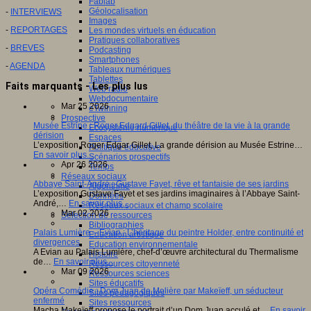
Fablab
Géolocalisation
-
INTERVIEWS
Images
-
REPORTAGES
Les mondes virtuels en éducation
Pratiques collaboratives
-
BREVES
Podcasting
Smartphones
-
AGENDA
Tableaux numériques
Tablettes
Faits marquants - Les plus lus
Web radio
Webdocumentaire
Mar 25 2026
eTwinning
Prospective
Musée Estrine : Roger Edgard Gillet, du théâtre de la vie à la grande
Ecosystème numérique
dérision
Espaces
L’exposition Roger Edgar Gillet, La grande dérision au Musée Estrine…
Politique éducative
En savoir plus...
Scénarios prospectifs
Apr 26 2026
Temps
Réseaux sociaux
Abbaye Saint-André : Gustave Fayet, rêve et fantaisie de ses jardins
Algorithme
L’exposition Gustave Fayet et ses jardins imaginaires à l’Abbaye Saint-
Données
André,…
En savoir plus...
Réseaux sociaux et champ scolaire
Mar 02 2026
Sélection de ressources
Bibliographies
Palais Lumière – Evian : L’héritage du peintre Holder, entre continuité et
Education artistique
divergences
Education environnementale
A Evian au Palais Lumière, chef-d’œuvre architectural du Thermalisme
Histoire
de…
En savoir plus...
Ressources citoyenneté
Mar 09 2026
Ressources sciences
Sites éducatifs
Opéra Comédie : Dom Juan de Molière par Makeïeff, un séducteur
Sites pédagogiques
enfermé
Sites ressources
Macha Makeïeff propose le portrait d’un Dom Juan acculé et…
En savoir