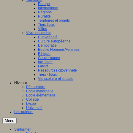
Europe
International
Régions
Ruralité
Territoires et projets
Tiers lieux
Villes
Vivre ensemble
Citoyenneté
Culture européenne
Démocratie
Egalité Hommes/Femmes
Ethique
Gouvernance
Inclusion
Laïcité
Ressources citoyenneté
Tiers - lieux
Vie scolaire et sociale
Niveaux
Périscolaire
Ecole maternelle
Ecole élémentaire
Collège
Lycée
Université
Les auteurs
Menu
S'informer