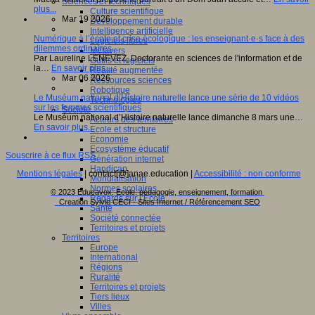
Sciences et techniques
plus...
Culture scientifique
Mar 19 2026
Développement durable
Intelligence artificielle
Numérique à l’école et crise écologique : les enseignant·e·s face à des
Logiciels libres
dilemmes ordinaires
Métavers
Par Laureline LENEVEZ, Doctorante en sciences de l'information et de
Outils et logiciels
la…
En savoir plus...
Réalité augmentée
Mar 06 2026
Ressources sciences
Robotique
Le Muséum national d’Histoire naturelle lance une série de 10 vidéos
Technologies
sur les femmes scientifiques
Société
Le Muséum national d’Histoire naturelle lance dimanche 8 mars une…
Acteurs des territoires
En savoir plus...
Ecole et structure
Economie
Ecosystème éducatif
Souscrire à ce flux RSS
Génération internet
Handicap
Mentions légales
| contact[@]anae.education |
Accessibilité : non conforme
Mondialisation
Normes scolaires
© 2023 Educavox, Ecole, pédagogie, enseignement, formation
Regards sur l’Ecole
Creation Sylvie CECI - Sites Internet / Référencement SEO
Santé
Société connectée
Territoires et projets
Territoires
Europe
International
Régions
Ruralité
Territoires et projets
Tiers lieux
Villes