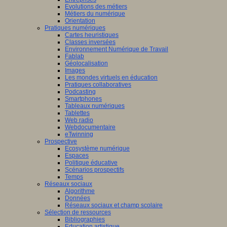
Evolutions des métiers
Métiers du numérique
Orientation
Pratiques numériques
Cartes heuristiques
Classes inversées
Environnement Numérique de Travail
Fablab
Géolocalisation
Images
Les mondes virtuels en éducation
Pratiques collaboratives
Podcasting
Smartphones
Tableaux numériques
Tablettes
Web radio
Webdocumentaire
eTwinning
Prospective
Ecosystème numérique
Espaces
Politique éducative
Scénarios prospectifs
Temps
Réseaux sociaux
Algorithme
Données
Réseaux sociaux et champ scolaire
Sélection de ressources
Bibliographies
Education artistique