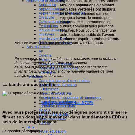
Apprendre et enseigner
espèces.
Ces 40 dernières années
Apprendre
68% des populations d’animaux
Apprentissages
sauvages vertébrés ont disparu
.
Apprentissages collaboratifs
Le film nous emmène dans un
Créativité
voyage à travers le monde pour
Culture numérique
comprendre ce phénomène, et
Evaluations
surtout, comment nous pourrions
Individualisation
l’enrayer. Nous voulons tracer une
Initiatives
autre histoire possible de l’avenir.
Interdisciplinarité
Redonner espoir et enthousiasme.
Outils pour la classe
Nous en avons plus que jamais besoin. » CYRIL DION
Arts et Culture
Art
Cinéma
En compagnie de deux adolescents mobilisés pour la défense
Culture
de l’environnement, Cyril Dion, le réalisateur
Culture et numérique
de
DEMAIN
parcourt la planète pour rencontrer ceux qui
Dispositifs de médiation
inventent le futur et imaginent une nouvelle manière de vivre
Littérature
avec le reste du monde vivant.
Formation
Compétences professionnelles
La bande annonce du film
Dispositifs de formation
E- formation
Enjeux et évolutions
Enseignement supérieur et numérique
Formations hybrides
https://youtu.be/5EHss-M7XFk
Formation universitaire
Mooc’s
Avec leurs professeurs, les éco-délégués pourront utiliser le
Outils collaboratifs
film et son dossier pour avancer dans leur démarche EDD au
Sites ressources
sein de leur établissement.
Tutorat
Jeux
Le dossier pédagogique :
Jeu et éducation