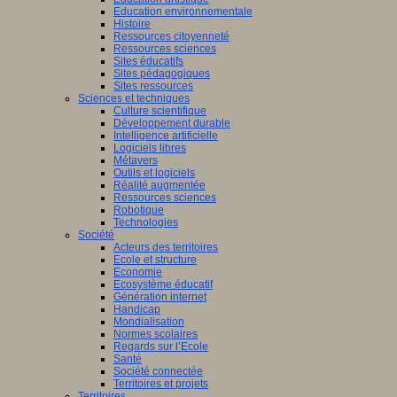
Education environnementale
Histoire
Ressources citoyenneté
Ressources sciences
Sites éducatifs
Sites pédagogiques
Sites ressources
Sciences et techniques
Culture scientifique
Développement durable
Intelligence artificielle
Logiciels libres
Métavers
Outils et logiciels
Réalité augmentée
Ressources sciences
Robotique
Technologies
Société
Acteurs des territoires
Ecole et structure
Economie
Ecosystème éducatif
Génération internet
Handicap
Mondialisation
Normes scolaires
Regards sur l’Ecole
Santé
Société connectée
Territoires et projets
Territoires