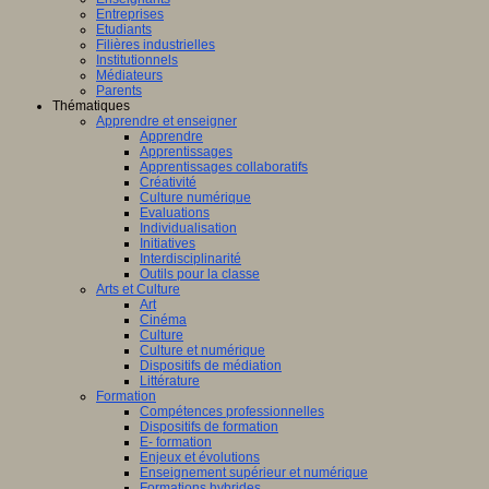
Entreprises
Etudiants
Filières industrielles
Institutionnels
Médiateurs
Parents
Thématiques
Apprendre et enseigner
Apprendre
Apprentissages
Apprentissages collaboratifs
Créativité
Culture numérique
Evaluations
Individualisation
Initiatives
Interdisciplinarité
Outils pour la classe
Arts et Culture
Art
Cinéma
Culture
Culture et numérique
Dispositifs de médiation
Littérature
Formation
Compétences professionnelles
Dispositifs de formation
E- formation
Enjeux et évolutions
Enseignement supérieur et numérique
Formations hybrides