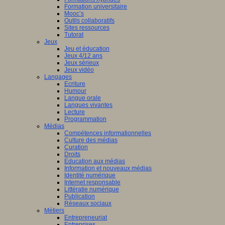
Formation universitaire
Mooc’s
Outils collaboratifs
Sites ressources
Tutorat
Jeux
Jeu et éducation
Jeux 4/12 ans
Jeux sérieux
Jeux vidéo
Langages
Ecriture
Humour
Langue orale
Langues vivantes
Lecture
Programmation
Médias
Compétences informationnelles
Culture des médias
Curation
Droits
Education aux médias
Information et nouveaux médias
Identité numérique
Internet responsable
Littératie numérique
Publication
Réseaux sociaux
Métiers
Entrepreneuriat
Entreprises