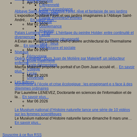
Vivre ensemble
Apr 26 2026
Citoyenneté
Culture européenne
Abbaye Saint-André : Gustave Fayet, rêve et fantaisie de ses jardins
Démocratie
L’exposition Gustave Fayet et ses jardins imaginaires à l’Abbaye Saint-
Egalité Hommes/Femmes
André,…
En savoir plus...
Ethique
Mar 02 2026
Gouvernance
Inclusion
Palais Lumière – Evian : L’héritage du peintre Holder, entre continuité et
Laïcité
divergences
Ressources citoyenneté
A Evian au Palais Lumière, chef-d’œuvre architectural du Thermalisme
Tiers - lieux
de…
En savoir plus...
Vie scolaire et sociale
Mar 09 2026
Niveaux
Périscolaire
Opéra Comédie : Dom Juan de Molière par Makeïeff, un séducteur
Ecole maternelle
enfermé
Ecole élémentaire
Macha Makeïeff propose le portrait d’un Dom Juan acculé et…
En savoir
Collège
plus...
Lycée
Mar 19 2026
Université
Les auteurs
Numérique à l’école et crise écologique : les enseignant·e·s face à des
dilemmes ordinaires
Par Laureline LENEVEZ, Doctorante en sciences de l'information et de
la…
En savoir plus...
Mar 06 2026
Le Muséum national d’Histoire naturelle lance une série de 10 vidéos
sur les femmes scientifiques
Le Muséum national d’Histoire naturelle lance dimanche 8 mars une…
En savoir plus...
Souscrire à ce flux RSS