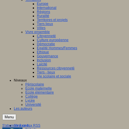
Europe
International
Régions
Ruralité
Territoires et projets
Tiers lieux
Villes
Vivre ensemble
Citoyenneté
Culture européenne
Démocratie
Egalité Hommes/Femmes
Ethique
Gouvernance
Inclusion
Laïcité
Ressources citoyenneté
Tiers - lieux
Vie scolaire et sociale
Niveaux
Périscolaire
Ecole maternelle
Ecole élémentaire
Collège
Lycée
Université
Les auteurs
Menu
S'abonner à ce flux RSS
S'informer