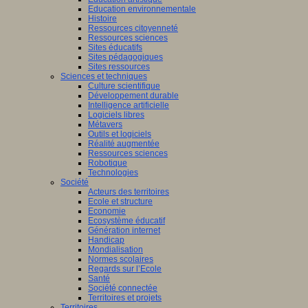
Education environnementale
Histoire
Ressources citoyenneté
Ressources sciences
Sites éducatifs
Sites pédagogiques
Sites ressources
Sciences et techniques
Culture scientifique
Développement durable
Intelligence artificielle
Logiciels libres
Métavers
Outils et logiciels
Réalité augmentée
Ressources sciences
Robotique
Technologies
Société
Acteurs des territoires
Ecole et structure
Economie
Ecosystème éducatif
Génération internet
Handicap
Mondialisation
Normes scolaires
Regards sur l’Ecole
Santé
Société connectée
Territoires et projets
Territoires