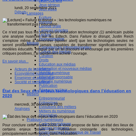
Jeux 4/12 ans
Jeux sérieux
lundi, 20 septembre 2021
Jeux vidéo
Débats
Langages
Ecriture
Humour
Langue orale
Langues vivantes
Ce n’est pas tous les jours qu’un
education technologist (1)
américain publie
Lecture
une analyse nuancée sur les Edtech. Dans
Failure to disrupt
, Justin Reich
Programmation
s’emploie même à démontrer [spoiler alert] que les technologies seules ne
Médias
seront probablement jamais capables de transformer significativement les
Compétences informationnelles
modèles éducatifs. Intrigué par un tel discours et encouragé par les premières
Culture des médias
critiques positives, j’ai rapidement acheté l’ouvrage.
Curation
Droits
En savoir plus...
Education aux médias
Information et nouveaux médias
Acteurs de leducation
Identité numérique
Ecosystème numérique
Internet responsable
Enseigner et apprendre
Littératie numérique
Société et numérique
Publication
Réseaux sociaux
État des lieux des enjeux technologiques dans l’éducation en
Métiers
2020
Entrepreneuriat
Entreprises
mercredi, 30 décembre 2020
Evolutions des métiers
Analyses
Métiers du numérique
Orientation
Pratiques numériques
Cartes heuristiques
Pour conclure cette année 2020, je vous propose de faire un état des lieux de
Classes inversées
certains enjeux posés par l’utilisation croissante des technologies,
Environnement Numérique de Travail
principalement numériques, dans l’éducation.