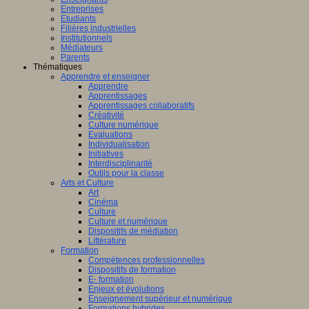
Entreprises
Etudiants
Filières industrielles
Institutionnels
Médiateurs
Parents
Thématiques
Apprendre et enseigner
Apprendre
Apprentissages
Apprentissages collaboratifs
Créativité
Culture numérique
Evaluations
Individualisation
Initiatives
Interdisciplinarité
Outils pour la classe
Arts et Culture
Art
Cinéma
Culture
Culture et numérique
Dispositifs de médiation
Littérature
Formation
Compétences professionnelles
Dispositifs de formation
E- formation
Enjeux et évolutions
Enseignement supérieur et numérique
Formations hybrides