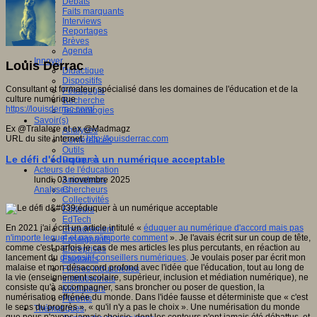
Débats
Faits marquants
Interviews
Reportages
Brèves
Agenda
Innover
Louis Derrac
Didactique
Dispositifs
Consultant et formateur spécialisé dans les domaines de l'éducation et de la
Pédagogie
culture numérique
Recherche
https://louisderrac.com/
Technologies
Savoir(s)
Ex @Tralalere et ex @Madmagz
Analyses
URL du site internet:
http://louisderrac.com
Conférences
Outils
Le défi d'éduquer à un numérique acceptable
Pratiques
Acteurs de l'éducation
lundi, 03 novembre 2025
Animateurs
Analyses
Chercheurs
Collectivités
Editeurs
EdTech
En 2021 j'ai écrit un article intitulé «
éduquer au numérique d'accord mais pas
Encadrement
n'importe lequel et pas n'importe comment
». Je l'avais écrit sur un coup de tête,
Enseignants
comme c'est parfois le cas de mes articles les plus percutants, en réaction au
Entreprises
lancement du
dispositif conseillers numériques
. Je voulais poser par écrit mon
Etudiants
malaise et mon désaccord profond avec l'idée que l'éducation, tout au long de
Filières industrielles
la vie (enseignement scolaire, supérieur, inclusion et médiation numérique), ne
Institutionnels
consiste qu'à accompagner, sans broncher ou poser de question, la
Médiateurs
numérisation effrénée du monde. Dans l'idée fausse et déterministe que « c'est
Parents
le sens du progrès », « qu'il n'y a pas le choix ». Une numérisation du monde
Thématiques
que nous n'avons jamais choisie, dont les contours n'ont jamais été débattus, et