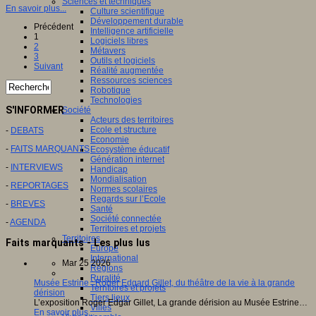
Sciences et techniques
En savoir plus...
Culture scientifique
Développement durable
Précédent
Intelligence artificielle
1
Logiciels libres
2
Métavers
3
Outils et logiciels
Suivant
Réalité augmentée
Ressources sciences
Robotique
Technologies
S'INFORMER
Société
Acteurs des territoires
Ecole et structure
-
DEBATS
Economie
-
FAITS MARQUANTS
Ecosystème éducatif
Génération internet
-
INTERVIEWS
Handicap
Mondialisation
-
REPORTAGES
Normes scolaires
Regards sur l’Ecole
-
BREVES
Santé
Société connectée
-
AGENDA
Territoires et projets
Territoires
Faits marquants - Les plus lus
Europe
International
Mar 25 2026
Régions
Ruralité
Musée Estrine : Roger Edgard Gillet, du théâtre de la vie à la grande
Territoires et projets
dérision
Tiers lieux
L’exposition Roger Edgar Gillet, La grande dérision au Musée Estrine…
Villes
En savoir plus...