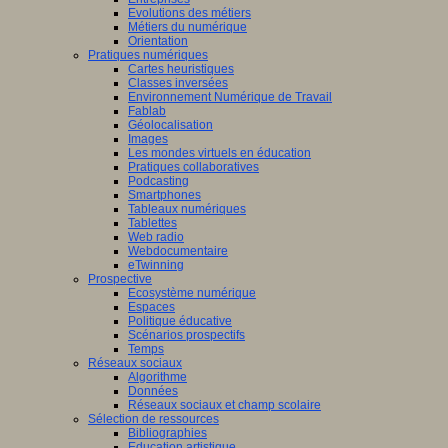
Evolutions des métiers
Métiers du numérique
Orientation
Pratiques numériques
Cartes heuristiques
Classes inversées
Environnement Numérique de Travail
Fablab
Géolocalisation
Images
Les mondes virtuels en éducation
Pratiques collaboratives
Podcasting
Smartphones
Tableaux numériques
Tablettes
Web radio
Webdocumentaire
eTwinning
Prospective
Ecosystème numérique
Espaces
Politique éducative
Scénarios prospectifs
Temps
Réseaux sociaux
Algorithme
Données
Réseaux sociaux et champ scolaire
Sélection de ressources
Bibliographies
Education artistique