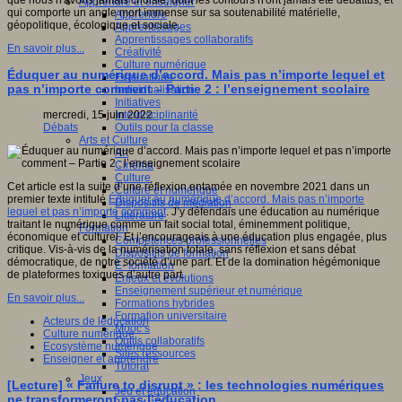
Apprendre et enseigner
qui comporte un angle mort immense sur sa soutenabilité matérielle,
Apprendre
géopolitique, écologique et sociale.
Apprentissages
Apprentissages collaboratifs
En savoir plus...
Créativité
Culture numérique
Éduquer au numérique d’accord. Mais pas n’importe lequel et
Evaluations
pas n’importe comment – Partie 2 : l’enseignement scolaire
Individualisation
Initiatives
mercredi, 15 juin 2022
Interdisciplinarité
Débats
Outils pour la classe
Arts et Culture
Art
Cinéma
Culture
Cet article est la suite d’une réflexion entamée en novembre 2021 dans un
Culture et numérique
premier texte intitulé
Éduquer au numérique d’accord. Mais pas n’importe
Dispositifs de médiation
lequel et pas n’importe comment
. J’y défendais une éducation au numérique
Littérature
traitant le numérique comme un fait social total, éminemment politique,
Formation
économique et culturel. Et j’encourageais à une éducation plus engagée, plus
Compétences professionnelles
critique. Vis-à-vis de la numérisation totale, sans réflexion et sans débat
Dispositifs de formation
démocratique, de notre société d’une part. Et de la domination hégémonique
E- formation
de plateformes toxiques d’autre part.
Enjeux et évolutions
Enseignement supérieur et numérique
En savoir plus...
Formations hybrides
Formation universitaire
Acteurs de leducation
Mooc’s
Culture numérique
Outils collaboratifs
Ecosystème numérique
Sites ressources
Enseigner et apprendre
Tutorat
Jeux
[Lecture] « Failure to disrupt » : les technologies numériques
Jeu et éducation
ne transformeront pas l’éducation