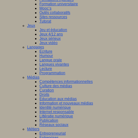
Formation universitaire
Mooc’s
Outils collaboratifs
Sites ressources
Tutorat
Jeux
Jeu et éducation
Jeux 4/12 ans
Jeux sérieux
Jeux vidéo
Langages
Ecriture
Humour
Langue orale
Langues vivantes
Lecture
Programmation
Médias
Compétences informationnelles
Culture des médias
Curation
Droits
Education aux médias
Information et nouveaux médias
Identité numérique
Internet responsable
Littératie numérique
Publication
Réseaux sociaux
Métiers
Entrepreneuriat
Entreprises