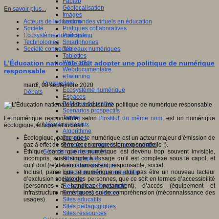
Fablab
Géolocalisation
En savoir plus...
Images
Les mondes virtuels en éducation
Acteurs de leducation
Pratiques collaboratives
Société
Podcasting
Ecosystème numérique
Smartphones
Technologies
Tableaux numériques
Société connectée
Tablettes
Web radio
L’Éducation nationale doit adopter une politique de numérique
Webdocumentaire
responsable
eTwinning
Prospective
mardi, 08 septembre 2020
Ecosystème numérique
Débats
Espaces
Politique éducative
Scénarios prospectifs
Temps
Le numérique responsable, selon
l’Institut du même nom
, est un numérique
Réseaux sociaux
écologique, éthique et inclusif.
Algorithme
Données
Écologique, parce que le numérique est un acteur majeur d’émission de
Réseaux sociaux et champ scolaire
gaz à effet de serre (et en progression exponentielle !).
Sélection de ressources
Éthique, parce que le numérique est devenu trop souvent invisible,
Bibliographies
incompris, aussi simple à l’usage qu’il est complexe sous le capot, et
Education artistique
qu’il doit (re)devenir transparent, responsable, social.
Education environnementale
Inclusif, parce que le numérique ne doit pas être un nouveau facteur
Histoire
d’exclusion sociale des personnes, que ce soit en termes d’accessibilité
Ressources citoyenneté
(personnes à handicap notamment), d’accès (équipement et
Ressources sciences
infrastructure numériques) ou de compréhension (méconnaissance des
Sites éducatifs
usages).
Sites pédagogiques
Sites ressources