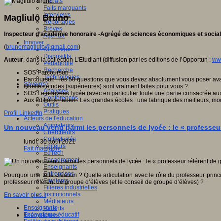
Débats
Faits marquants
Interviews
Magliulo Bruno
Reportages
Brèves
Inspecteur d’académie honoraire -Agrégé de sciences économiques et sociales
Agenda
Innover
(
brunomagliulo@gmail.com
)
Didactique
Dispositifs
Auteur
, dans la collection L’Etudiant (diffusion par les éditions de l’Opportun :
ww
Pédagogie
Recherche
SOS Parcoursup
Technologies
Parcoursup : les 50 questions que vous devez absolument vous poser avant
Savoir(s)
Quelles études (supérieures) sont vraiment faites pour vous ?
Analyses
SOS Le nouveau lycée (avec en particulier toute une partie consacrée aux l
Conférences
Aux éditions Fabert : Les grandes écoles : une fabrique des meilleurs, m
Outils
Pratiques
Profil LinkedIn
Acteurs de l'éducation
Animateurs
Un nouveau venu parmi les personnels de lycée : le « professeur
Chercheurs
Collectivités
lundi, 30 août 2021
Editeurs
Fait marquant
EdTech
Encadrement
Enseignants
Entreprises
Pourquoi une telle création ? Quelle articulation avec le rôle du professeur princ
Etudiants
professeur référent de groupe d’élèves (et le conseil de groupe d’élèves) ?
Filières industrielles
Institutionnels
En savoir plus...
Médiateurs
Enseignants
Parents
Ecosystème éducatif
Thématiques