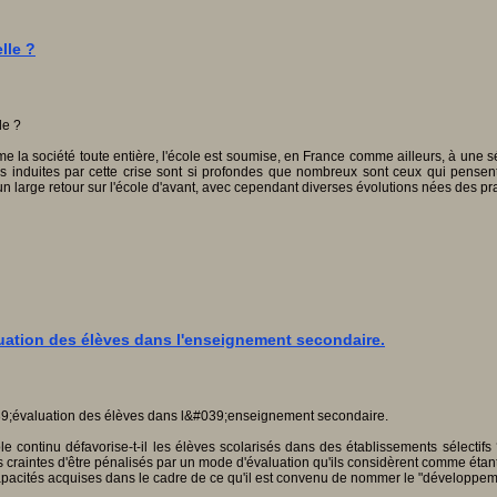
lle ?
mme la société toute entière, l'école est soumise, en France comme ailleurs, à une 
ons induites par cette crise sont si profondes que nombreux sont ceux qui pense
n large retour sur l'école d'avant, avec cependant diverses évolutions nées des pr
uation des élèves dans l'enseignement secondaire.
e continu défavorise-t-il les élèves scolarisés dans des établissements sélectifs
 craintes d'être pénalisés par un mode d'évaluation qu'ils considèrent comme étant 
 capacités acquises dans le cadre de ce qu'il est convenu de nommer le "développe