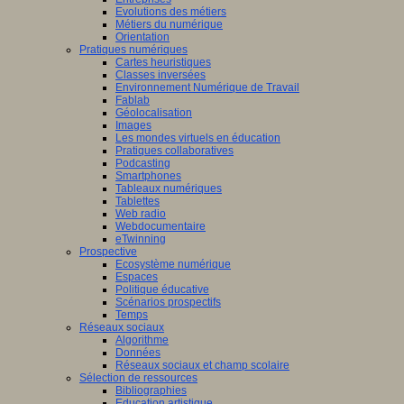
Evolutions des métiers
Métiers du numérique
Orientation
Pratiques numériques
Cartes heuristiques
Classes inversées
Environnement Numérique de Travail
Fablab
Géolocalisation
Images
Les mondes virtuels en éducation
Pratiques collaboratives
Podcasting
Smartphones
Tableaux numériques
Tablettes
Web radio
Webdocumentaire
eTwinning
Prospective
Ecosystème numérique
Espaces
Politique éducative
Scénarios prospectifs
Temps
Réseaux sociaux
Algorithme
Données
Réseaux sociaux et champ scolaire
Sélection de ressources
Bibliographies
Education artistique