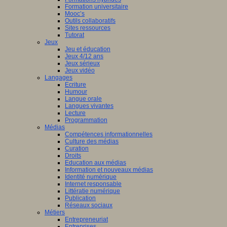
Formation universitaire
Mooc’s
Outils collaboratifs
Sites ressources
Tutorat
Jeux
Jeu et éducation
Jeux 4/12 ans
Jeux sérieux
Jeux vidéo
Langages
Ecriture
Humour
Langue orale
Langues vivantes
Lecture
Programmation
Médias
Compétences informationnelles
Culture des médias
Curation
Droits
Education aux médias
Information et nouveaux médias
Identité numérique
Internet responsable
Littératie numérique
Publication
Réseaux sociaux
Métiers
Entrepreneuriat
Entreprises