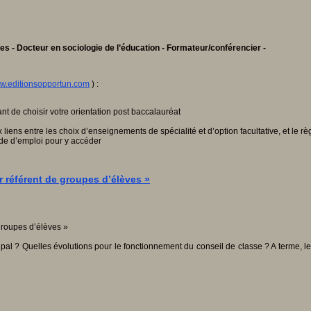
 - Docteur en sociologie de l’éducation - Formateur/conférencier -
w.editionsopportun.com
) :
 de choisir votre orientation post baccalauréat
iens entre les choix d’enseignements de spécialité et d’option facultative, et le r
ode d’emploi pour y accéder
 référent de groupes d’élèves »
ipal ? Quelles évolutions pour le fonctionnement du conseil de classe ? A terme, le 