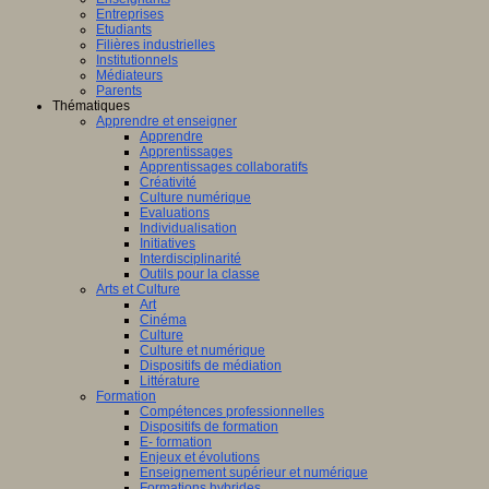
Entreprises
Etudiants
Filières industrielles
Institutionnels
Médiateurs
Parents
Thématiques
Apprendre et enseigner
Apprendre
Apprentissages
Apprentissages collaboratifs
Créativité
Culture numérique
Evaluations
Individualisation
Initiatives
Interdisciplinarité
Outils pour la classe
Arts et Culture
Art
Cinéma
Culture
Culture et numérique
Dispositifs de médiation
Littérature
Formation
Compétences professionnelles
Dispositifs de formation
E- formation
Enjeux et évolutions
Enseignement supérieur et numérique
Formations hybrides