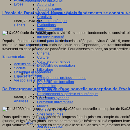
Politiques publiques
Apprendre et enseigner
Lycée
Apprendre
Apprentissages
L'école de l'après covid 19 : sur quels fondements se construit-e
Apprentissages collaboratifs
Créativité
Culture numérique
lundi, 26 avril 2021
Evaluations
Débats
Individualisation
Initiatives
Interdisciplinarité
Depuis près de dix-huit mois, du fait de la crise créée par le virus Covid 19, co
Outils pour la classe
terrain, le navire prend l'eau mais ne coule pas. Cependant, les transformati
Arts et Culture
traversent en cette période de pandémie. Pour diverses raisons, on peut prédire u
Art
Cinéma
En savoir plus...
Culture
Culture et numérique
Acteurs de leducation
Dispositifs de médiation
Société
Littérature
Enseigner et apprendre
Formation
Espaces éducatifs
Compétences professionnelles
Vie scolaire et sociale
Dispositifs de formation
E- formation
De l'émergence progressive d'une nouvelle conception de l'éval
Enjeux et évolutions
Enseignement supérieur et numérique
mardi, 16 mars 2021
Formations hybrides
Analyses
Formation universitaire
Mooc’s
Outils collaboratifs
Sites ressources
Dans quelle mesure l'accroissement progressif de la prise en compte du contrôl
Tutorat
(surtout) et les élèves (dans une moindre mesure) n'hésitent plus à exprimer leurs
Jeux
et qui s'attache à ne prendre en compte que le seul bilan scolaire, omettant les
Jeu et éducation