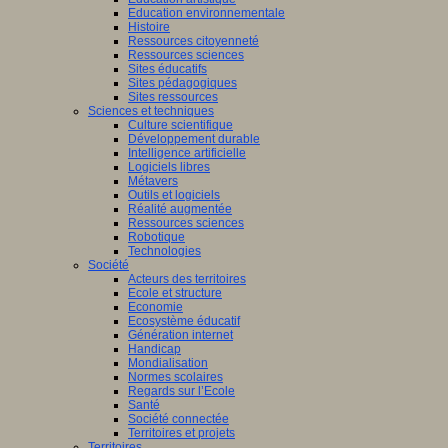
Education environnementale
Histoire
Ressources citoyenneté
Ressources sciences
Sites éducatifs
Sites pédagogiques
Sites ressources
Sciences et techniques
Culture scientifique
Développement durable
Intelligence artificielle
Logiciels libres
Métavers
Outils et logiciels
Réalité augmentée
Ressources sciences
Robotique
Technologies
Société
Acteurs des territoires
Ecole et structure
Economie
Ecosystème éducatif
Génération internet
Handicap
Mondialisation
Normes scolaires
Regards sur l’Ecole
Santé
Société connectée
Territoires et projets
Territoires