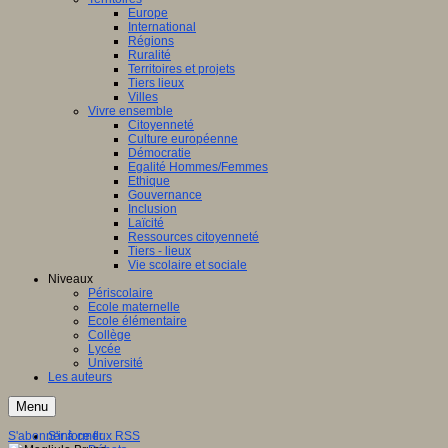
Europe
International
Régions
Ruralité
Territoires et projets
Tiers lieux
Villes
Vivre ensemble
Citoyenneté
Culture européenne
Démocratie
Egalité Hommes/Femmes
Ethique
Gouvernance
Inclusion
Laïcité
Ressources citoyenneté
Tiers - lieux
Vie scolaire et sociale
Niveaux
Périscolaire
Ecole maternelle
Ecole élémentaire
Collège
Lycée
Université
Les auteurs
Menu
S'abonner à ce flux RSS
S'informer