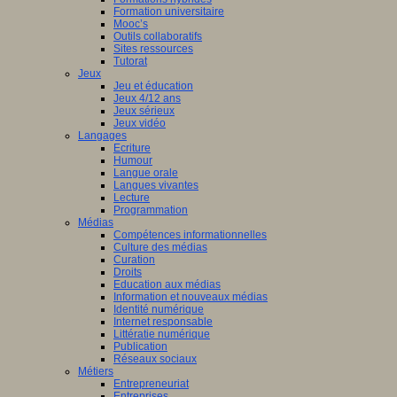
Formation universitaire
Mooc’s
Outils collaboratifs
Sites ressources
Tutorat
Jeux
Jeu et éducation
Jeux 4/12 ans
Jeux sérieux
Jeux vidéo
Langages
Ecriture
Humour
Langue orale
Langues vivantes
Lecture
Programmation
Médias
Compétences informationnelles
Culture des médias
Curation
Droits
Education aux médias
Information et nouveaux médias
Identité numérique
Internet responsable
Littératie numérique
Publication
Réseaux sociaux
Métiers
Entrepreneuriat
Entreprises