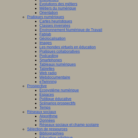
Evolutions des métiers
Métiers du numérique
Orientation
Pratiques numériques
Cartes heuristiques
Classes inversées
Environnement Numérique de Travail
Fablab
Géolocalisation
Images
Les mondes virtuels en éducation
Pratiques collaboratives
Podcasting
Smartphones
Tableaux numériques
Tablettes
Web radio
Webdocumentaire
eTwinning
Prospective
Ecosystème numérique
Espaces
Politique éducative
Scénarios prospectifs
Temps
Réseaux sociaux
Algorithme
Données
Réseaux sociaux et champ scolaire
Sélection de ressources
Bibliographies
Education artistique