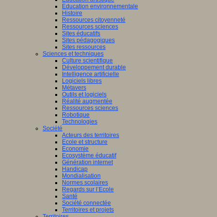
Education environnementale
Histoire
Ressources citoyenneté
Ressources sciences
Sites éducatifs
Sites pédagogiques
Sites ressources
Sciences et techniques
Culture scientifique
Développement durable
Intelligence artificielle
Logiciels libres
Métavers
Outils et logiciels
Réalité augmentée
Ressources sciences
Robotique
Technologies
Société
Acteurs des territoires
Ecole et structure
Economie
Ecosystème éducatif
Génération internet
Handicap
Mondialisation
Normes scolaires
Regards sur l’Ecole
Santé
Société connectée
Territoires et projets
Territoires