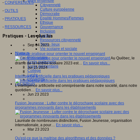
Vivre ensemble
-
CONFERENCES
Citoyenneté
Culture européenne
-
OUTILS
Démocratie
Egalité Hommes/Femmes
-
PRATIQUES
Ethique
-
RESSOURCES
Gouvernance
Inclusion
Pratiques - Les plus lus
Laïcité
Ressources citoyenneté
Tiers - lieux
Sep 04 2023
Vie scolaire et sociale
Niveaux
Guide de pratique pour orienter le nouvel enseignant
Périscolaire
Au Québec, le
Ecole maternelle
drame de la rentrée scolaire 2023 est…
En savoir plus...
Ecole élémentaire
Jul 15 2024
Collège
Lycée
Intelligence artificielle dans les pratiques pédagogiques
Université
Les auteurs
L’intelligence artificielle est omniprésente dans notre société, dans notre
quotidien…
En savoir plus...
Jun 23 2023
Fusion Jeunesse : Lutter contre le décrochage scolaire avec des
programmes innovants dans les établissements
Lauréate de nombreuses distinctions, Fusion Jeunesse, organisation
internationale, a pour…
En savoir plus...
Mar 23 2023
Qu'est-ce que la maitrise des algorithmes et des données ?