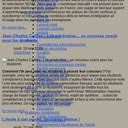
postdoctorante en psychologie à l’université Marie-et-Louis-Pasteur et membre
Jeux 4/12 ans
du laboratoire SEAFE. Alors que le « numérique éducatif » est présent dans la
Jeux sérieux
plupart des établissements scolaires en France, son usage en tant que support
Jeux vidéo
d’apprentissage et d’enseignement pour les acteurs de l’école continue à
Langages
questionner et crée parfois de nombreux défis en termes d’intégration et
Ecriture
d’usage dans les pratiques des enseignants.
Humour
Langue orale
En savoir plus...
Langues vivantes
Lecture
Jean-Charles Cailliez : L’IA générative… un nouveau coach
Programmation
pour les étudiants
Médias
Compétences informationnelles
Culture des médias
lundi, 19 mai 2025
Curation
Didactique
Droits
Education aux médias
Information et nouveaux médias
Identité numérique
Comment l’IA peut aider les étudiants à réussir leur concours ?
Par
Internet responsable
exemple, celui de la première année de médecine pour lequel mes étudiants
Littératie numérique
s’emploient à travailler bien plus que dans d’autres filières. Cette épreuve reste
Publication
l’une des plus exigeante du système universitaire français, aussi les étudiants
Réseaux sociaux
dont seulement 20 à 30% la réussiront, essayaient de mettre tous les
Métiers
avantages de leur côté pour décrocher le saint Graal. Mémorisation massive,
Entrepreneuriat
charge de travail intense, gestion du stress, esprit de synthèse… autant de
Entreprises
compétences à mobiliser dans un temps limité et face à une concurrence des
Evolutions des métiers
plus sévères. De quoi parfois les décourager !
Métiers du numérique
Orientation
En savoir plus...
Pratiques numériques
Cartes heuristiques
L'école à ciel ouvert, deuxième édition !
Classes inversées
Environnement Numérique de Travail
jeudi, 15 mai 2025