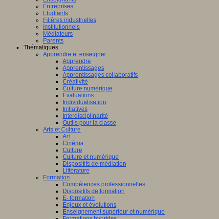
Entreprises
Etudiants
Filières industrielles
Institutionnels
Médiateurs
Parents
Thématiques
Apprendre et enseigner
Apprendre
Apprentissages
Apprentissages collaboratifs
Créativité
Culture numérique
Evaluations
Individualisation
Initiatives
Interdisciplinarité
Outils pour la classe
Arts et Culture
Art
Cinéma
Culture
Culture et numérique
Dispositifs de médiation
Littérature
Formation
Compétences professionnelles
Dispositifs de formation
E- formation
Enjeux et évolutions
Enseignement supérieur et numérique
Formations hybrides