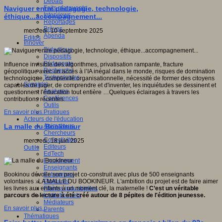
Débats
Faits marquants
Naviguer entre pédagogie, technologie,
Interviews
éthique...accompagnement...
Reportages
Brèves
mercredi, 10 septembre 2025
Agenda
Editos
Innover
Didactique
Dispositifs
Pédagogie
Influence invisible des algorithmes, privatisation rampante, fracture
Recherche
géopolitique avec un accès à l’IA inégal dans le monde, risques de domination
Technologies
technologique, complexité organisationnelle, nécessité de former des citoyens
Savoir(s)
capables de juger, de comprendre et d'inventer, les inquiétudes se dessinent et
Analyses
questionnent l'éducation tout entière …Quelques éclairages à travers les
Conférences
contributions récentes.
Outils
Pratiques
En savoir plus...
Acteurs de l'éducation
Animateurs
La malle du Bookineur
Chercheurs
Collectivités
mercredi, 18 juin 2025
Editeurs
Outils
EdTech
Encadrement
Enseignants
Entreprises
Bookinou dévoile son projet co-construit avec plus de 500 enseignants
Etudiants
volontaires : LA MALLE DU BOOKINEUR. L'ambition du projet est de faire aimer
Filières industrielles
les livres aux enfants à un moment clé, la maternelle !
C’est un véritable
Institutionnels
parcours de lecture à été créé autour de 8 pépites de l'édition jeunesse.
Médiateurs
En savoir plus...
Parents
Thématiques