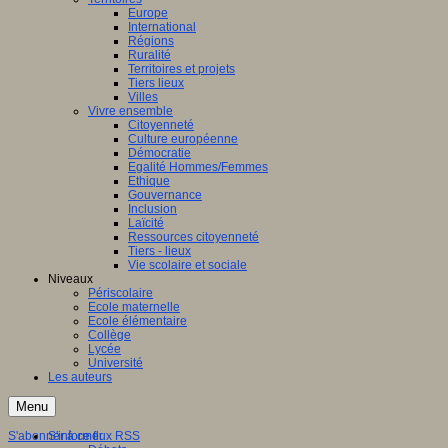
Europe
International
Régions
Ruralité
Territoires et projets
Tiers lieux
Villes
Vivre ensemble
Citoyenneté
Culture européenne
Démocratie
Egalité Hommes/Femmes
Ethique
Gouvernance
Inclusion
Laïcité
Ressources citoyenneté
Tiers - lieux
Vie scolaire et sociale
Niveaux
Périscolaire
Ecole maternelle
Ecole élémentaire
Collège
Lycée
Université
Les auteurs
Menu
S'abonner à ce flux RSS
S'informer