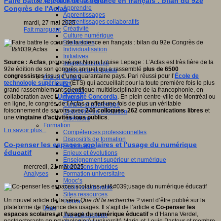
Faire battre le cœur de la science en français : bilan du 92e
Apprendre et enseigner
Apprendre
Congrès de l'Acfas
Apprentissages
Apprentissages collaboratifs
mardi, 27 mai 2025
Créativité
Fait marquant
Culture numérique
Evaluations
Individualisation
Initiatives
Source : Acfas
, proposé par Ninon Louise Lepage : L’Acfas est très fière de la
Interdisciplinarité
92e édition de son congrès annuel qui a rassemblé
plus de 6500
Outils pour la classe
congressistes
issus d’une quarantaine pays. Pari réussi pour l’
École de
Arts et Culture
technologie supérieure
(ÉTS) qui accueillait pour la toute première fois le plus
Art
grand rassemblement scientifique multidisciplinaire de la francophonie, en
Cinéma
collaboration avec l’
Université Concordia
. En plein centre-ville de Montréal ou
Culture
en ligne, le congrès de l’Acfas a offert une fois de plus un véritable
Culture et numérique
foisonnement de savoirs avec
246 colloques
,
262 communications libres
et
Dispositifs de médiation
une
vingtaine d’activités tous publics
.
Littérature
Formation
En savoir plus...
Compétences professionnelles
Dispositifs de formation
Co-penser les espaces scolaires et l'usage du numérique
E- formation
éducatif
Enjeux et évolutions
Enseignement supérieur et numérique
Formations hybrides
mercredi, 21 mai 2025
Formation universitaire
Analyses
Mooc’s
Outils collaboratifs
Sites ressources
Un nouvel article de la série
Que dit la recherche ?
vient d’être publié sur la
Tutorat
plateforme de l’Agence des usages. Il s’agit de l’article
« Co-penser les
Jeux
espaces scolaires et l’usage du numérique éducatif »
d’Hanna Verdel,
Jeu et éducation