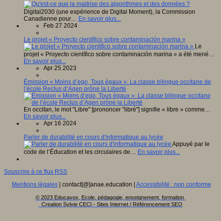
Digital2030 (une expérience de Digital Moment), la Commission
Canadienne pour…
En savoir plus...
Feb 27 2024
Le projet « Proyecto científico sobre contaminación marina »
Le
projet « Proyecto científico sobre contaminación marina » a été mené…
En savoir plus...
Apr 25 2023
Émission « Moins d’ego, Tous égaux »: La classe bilingue occitane de
l’école Reclus d’Agen prône la Liberté
En occitan, le mot "Libre" [prononcer "libré"] signifie « libre » comme…
En savoir plus...
Apr 16 2024
Parler de durabilité en cours d'informatique au lycée
Appuyé par le
code de l’Éducation et les circulaires de…
En savoir plus...
Souscrire à ce flux RSS
Mentions légales
| contact[@]anae.education |
Accessibilité : non conforme
© 2023 Educavox, Ecole, pédagogie, enseignement, formation
Creation Sylvie CECI - Sites Internet / Référencement SEO