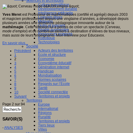
Sciences et techniques
Culture scientifique
Développement durable
Intelligence artificielle
Yves Meret
est Professeur de mathématiques (certifié et agrégé) depuis 2003
Logiciels libres
et magicien professionnel depuis une vingtaine d’années, a développé depuis
Métavers
plusieurs années une démarche pédagogique innovante autour de la
Outils et logiciels
mathémagie
. Cette réflexion lui a permis de créer un spectacle (
Cerveau,
Réalité augmentée
mode d’emploi
) et de nombreux ateliers à destination d’élèves de tous niveaux,
Ressources sciences
mais aussi de leurs enseignants. Mon Interview pour Educavox.
Robotique
Technologies
En savoir plus...
Société
Acteurs des territoires
Précédent
Ecole et structure
1
Economie
2
Ecosystème éducatif
3
Génération internet
4
Handicap
5
Mondialisation
6
Normes scolaires
7
Regards sur l’Ecole
8
Santé
9
Société connectée
10
Territoires et projets
Suivant
Territoires
Page 2 sur 94
Europe
International
Régions
Ruralité
SAVOIR(S)
Territoires et projets
Tiers lieux
-
ANALYSES
Villes