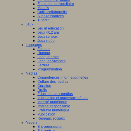
Formation universitaire
Mooc’s
Outils collaboratifs
Sites ressources
Tutorat
Jeux
Jeu et éducation
Jeux 4/12 ans
Jeux sérieux
Jeux vidéo
Langages
Ecriture
Humour
Langue orale
Langues vivantes
Lecture
Programmation
Médias
Compétences informationnelles
Culture des médias
Curation
Droits
Education aux médias
Information et nouveaux médias
Identité numérique
Internet responsable
Littératie numérique
Publication
Réseaux sociaux
Métiers
Entrepreneuriat
Entreprises