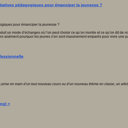
nitiatives pédagogiques pour émanciper la jeunesse ?
 induit un mode d’échanges où l’on peut choisir ce qu’on montre et ce qu’on dit d
ors aisément pourquoi les jeunes s’en sont massivement emparés pour vivre une part
ofessionnelle
 la prise en main d
’un tout nouveau cours ou d
’un nouveau th
ème en classe
,
un arti
ing) »