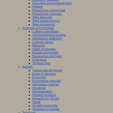
Education environnementale
Histoire
Ressources citoyenneté
Ressources sciences
Sites éducatifs
Sites pédagogiques
Sites ressources
Sciences et techniques
Culture scientifique
Développement durable
Intelligence artificielle
Logiciels libres
Métavers
Outils et logiciels
Réalité augmentée
Ressources sciences
Robotique
Technologies
Société
Acteurs des territoires
Ecole et structure
Economie
Ecosystème éducatif
Génération internet
Handicap
Mondialisation
Normes scolaires
Regards sur l’Ecole
Santé
Société connectée
Territoires et projets
Territoires