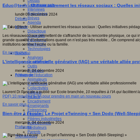
Débats
Faits marquants
Educ@tech - Utiliser autrement les réseaux sociaux : Quelles i
Interviews
Reportages
lundi, 09 décembre 2024
Brèves
Débats
Agenda
Innover
Didactique
Dispositifs
Les réseaux sociaux permettent de s'affranchir de la rencontre physique, ce qui
Pédagogie
grande quantité d’informations quand on n’est pas très mobile... On comprend al
Recherche
institutions comme l’école ou la famille.
Technologies
En savoir plus...
Savoir(s)
Analyses
L’intelligence artificielle générative (IAG) une véritable alliée pr
Conférences
Outils
Pratiques
mercredi, 04 décembre 2024
Acteurs de l'éducation
Pédagogie
Animateurs
Chercheurs
Collectivités
Laurent Di Pascale a publié sur Ecole branchée,
10 requêtes à l
’IA qui facilitent
Editeurs
PDF) 10 requêtes à l’IA pour prendre en main un nouveau cours
EdTech
Encadrement
En savoir plus...
Enseignants
Entreprises
Bien-être à l’école : Le Projet eTwinning « Sen Dodo (Well-Sleep
Etudiants
Filières industrielles
mercredi, 04 décembre 2024
Institutionnels
Pratiques
Médiateurs
Parents
Thématiques