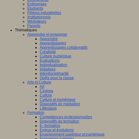
Entreprises
Etudiants
Filières industrielles
Institutionnels
Médiateurs
Parents
Thématiques
Apprendre et enseigner
Apprendre
Apprentissages
Apprentissages collaboratifs
Créativité
Culture numérique
Evaluations
Individualisation
Initiatives
Interdisciplinarité
Outils pour la classe
Arts et Culture
Art
Cinéma
Culture
Culture et numérique
Dispositifs de médiation
Littérature
Formation
Compétences professionnelles
Dispositifs de formation
E- formation
Enjeux et évolutions
Enseignement supérieur et numérique
Formations hybrides