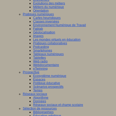
Evolutions des métiers
Métiers du numérique
Orientation
Pratiques numériques
Cartes heuristiques
Classes inversées
Environnement Numérique de Travail
Fablab
Géolocalisation
Images
Les mondes virtuels en éducation
Pratiques collaboratives
Podcasting
Smartphones
Tableaux numériques
Tablettes
Web radio
Webdocumentaire
eTwinning
Prospective
Ecosystème numérique
Espaces
Politique éducative
Scénarios prospectifs
Temps
Réseaux sociaux
Algorithme
Données
Réseaux sociaux et champ scolaire
Sélection de ressources
Bibliographies
Education artistique