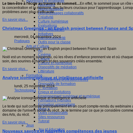
Apprendre et enseigner
Le bien-être à l’école au travers du sommeil…
En effet, le sommeil joue un rôle 
Apprendre
la concentration et la mémoire, des facteurs cruciaux pour l’apprentissage. Lorsq
Apprentissages
problèmes avec plus d’efficacité.
Apprentissages collaboratifs
Créativité
En savoir plus...
Culture numérique
Evaluations
Christmas Greetings : an English project between France and S
Individualisation
Initiatives
mercredi, 04 décembre 2024
Interdisciplinarité
Pratiques
Outils pour la classe
Arts et Culture
Art
Cinéma
Noël est un moment suspendu, où les rêves d’enfance prennent vie et où chaque ges
Culture
soin, des sourires échangés et des souvenirs créés ensemble.
Culture et numérique
Dispositifs de médiation
En savoir plus...
Littérature
Formation
Analyse iconographique et intelligence artificielle
Compétences professionnelles
Dispositifs de formation
lundi, 25 novembre 2024
E- formation
Technologies
Enjeux et évolutions
Enseignement supérieur et numérique
Formations hybrides
Formation universitaire
Le texte qui suit consiste principalement en un court compte-rendu du webinaire 
Mooc’s
domaine de l'univers social du récit. Je le termine par ce que je considère comme
Outils collaboratifs
des Arts, du récit.
Sites ressources
Tutorat
En savoir plus...
Jeux
Jeu et éducation
Nouveaux savoirs et nouvelles compétences des jeunes