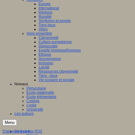
Europe
International
Régions
Ruralité
Territoires et projets
Tiers lieux
Villes
Vivre ensemble
Citoyenneté
Culture européenne
Démocratie
Egalité Hommes/Femmes
Ethique
Gouvernance
Inclusion
Laïcité
Ressources citoyenneté
Tiers - lieux
Vie scolaire et sociale
Niveaux
Périscolaire
Ecole maternelle
Ecole élémentaire
Collège
Lycée
Université
Les auteurs
Menu
S'abonner à ce flux RSS
S'informer