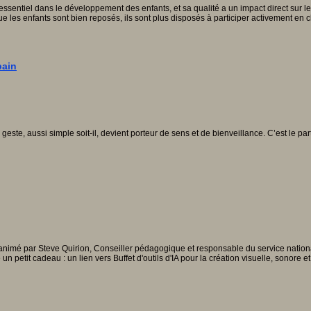
essentiel dans le développement des enfants, et sa qualité a un impact direct sur leur
ue les enfants sont bien reposés, ils sont plus disposés à participer activement en
pain
te, aussi simple soit-il, devient porteur de sens et de bienveillance. C’est le part
animé par Steve Quirion, Conseiller pédagogique et responsable du service national 
 un petit cadeau : un lien vers Buffet d'outils d'IA pour la création visuelle, son