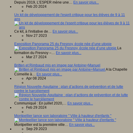
Depuis 2019, L’ESPER mène une…
En savoir plus...
Feb 20 2024
Un kit de développement de l'esprit critique pour les élèves de 9 à 11
ans
Ce kit, à l'initiative de…
En savoir plus...
Nov 27 2023
Exposition Panorama 25 du Fresnoy, école née d’une utopie
La
formation du Fresnoy –…
En savoir plus...
Mar 27 2024
Britten et Rimbaud mis en image par Antoine+Manuel
A la Chapelle
Corneille à…
En savoir plus...
Apr 08 2024
Région Nouvelle-Aquitaine : plan d’actions de prévention et de lutte
contre le harcèlement
Communiqué : En juillet 2020,…
En savoir plus...
Feb 29 2024
Montpellier lance son laboratoire " Ville à hauteur d'enfants "
Montpellier est la première ville…
En savoir plus...
Sep 29 2023