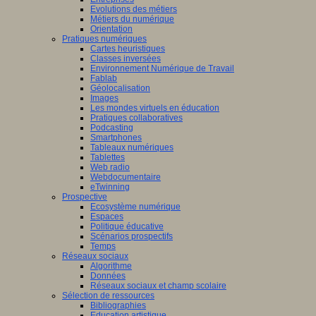
Evolutions des métiers
Métiers du numérique
Orientation
Pratiques numériques
Cartes heuristiques
Classes inversées
Environnement Numérique de Travail
Fablab
Géolocalisation
Images
Les mondes virtuels en éducation
Pratiques collaboratives
Podcasting
Smartphones
Tableaux numériques
Tablettes
Web radio
Webdocumentaire
eTwinning
Prospective
Ecosystème numérique
Espaces
Politique éducative
Scénarios prospectifs
Temps
Réseaux sociaux
Algorithme
Données
Réseaux sociaux et champ scolaire
Sélection de ressources
Bibliographies
Education artistique