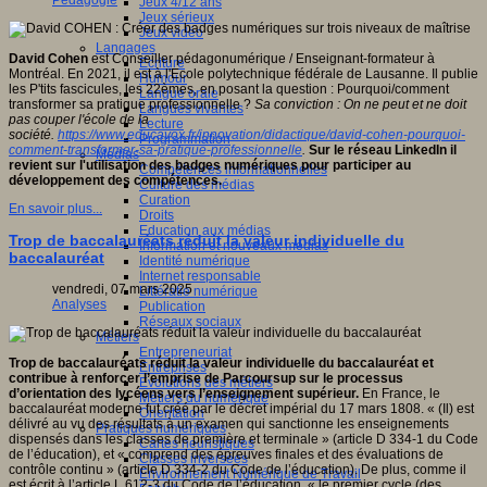
Pédagogie
Jeux 4/12 ans
Jeux sérieux
Jeux vidéo
Langages
David Cohen
est Conseiller pédagonumérique / Enseignant-formateur à
Ecriture
Montréal. En 2021, il est à l'Ecole polytechnique fédérale de Lausanne. Il publie
Humour
les P'tits fascicules, les 22èmes, en posant la question : Pourquoi/comment
Langue orale
transformer sa pratique professionnelle ?
Sa conviction : On ne peut et ne doit
Langues vivantes
pas couper l'école de la
Lecture
société.
https://www.educavox.fr/innovation/didactique/david-cohen-pourquoi-
Programmation
comment-transformer-sa-pratique-professionnelle
.
Sur le réseau LinkedIn il
Médias
revient sur l'utilisation des badges numériques pour participer au
Compétences informationnelles
développement des compétences.
Culture des médias
Curation
En savoir plus...
Droits
Education aux médias
Trop de baccalauréats réduit la valeur individuelle du
Information et nouveaux médias
baccalauréat
Identité numérique
Internet responsable
vendredi, 07 mars 2025
Littératie numérique
Analyses
Publication
Réseaux sociaux
Métiers
Entrepreneuriat
Trop de baccalauréats réduit la valeur individuelle du baccalauréat et
Entreprises
contribue à renforcer l’emprise de Parcoursup sur le processus
Evolutions des métiers
d’orientation des lycéens vers l’enseignement supérieur.
En France, le
Métiers du numérique
baccalauréat moderne fut créé par le décret impérial du 17 mars 1808. « (Il) est
Orientation
délivré au vu des résultats à un examen qui sanctionne les enseignements
Pratiques numériques
dispensés dans les classes de première et terminale » (article D 334-1 du Code
Cartes heuristiques
de l’éducation), et « comprend des épreuves finales et des évaluations de
Classes inversées
contrôle continu » (article D 334-2 du Code de l’éducation). De plus, comme il
Environnement Numérique de Travail
est écrit à l’article L 612-3 du Code de l’éducation, « le premier cycle (des