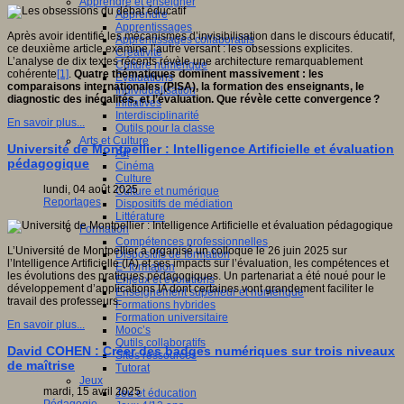
Apprendre et enseigner
Apprendre
Apprentissages
Après avoir identifié les mécanismes d’invisibilisation dans le discours éducatif,
Apprentissages collaboratifs
ce deuxième article examine l’autre versant : les obsessions explicites.
Créativité
L’analyse de dix textes récents révèle une architecture remarquablement
Culture numérique
cohérente
[1]
.
Quatre thématiques dominent massivement : les
Evaluations
comparaisons internationales (PISA), la formation des enseignants, le
Individualisation
diagnostic des inégalités, et l’évaluation. Que révèle cette convergence ?
Initiatives
Interdisciplinarité
En savoir plus...
Outils pour la classe
Arts et Culture
Université de Montpellier : Intelligence Artificielle et évaluation
Art
pédagogique
Cinéma
Culture
lundi, 04 août 2025
Culture et numérique
Reportages
Dispositifs de médiation
Littérature
Formation
Compétences professionnelles
L’Université de Montpellier a organisé un colloque le 26 juin 2025 sur
Dispositifs de formation
l’Intelligence Artificielle (IA) et ses impacts sur l’évaluation, les compétences et
E- formation
les évolutions des pratiques pédagogiques. Un partenariat a été noué pour le
Enjeux et évolutions
développement d’applications IA dont certaines vont grandement faciliter le
Enseignement supérieur et numérique
travail des professeurs.
Formations hybrides
Formation universitaire
En savoir plus...
Mooc’s
Outils collaboratifs
David COHEN : Créer des badges numériques sur trois niveaux
Sites ressources
de maîtrise
Tutorat
Jeux
mardi, 15 avril 2025
Jeu et éducation