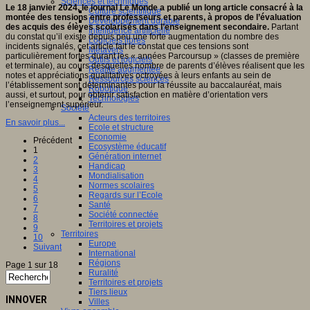
Sciences et techniques
Le 18 janvier 2024, le journal Le Monde a publié un long article consacré à la
Culture scientifique
montée des tensions entre professeurs et parents, à propos de l’évaluation
Développement durable
des acquis des élèves scolarisés dans l’enseignement secondaire.
Partant
Intelligence artificielle
du constat qu’il existe depuis peu une forte augmentation du nombre des
Logiciels libres
incidents signalés, cet article fait le constat que ces tensions sont
Métavers
particulièrement fortes durant les « années Parcoursup » (classes de première
Outils et logiciels
et terminale), au cours desquelles nombre de parents d’élèves réalisent que les
Réalité augmentée
notes et appréciations qualitatives octroyées à leurs enfants au sein de
Ressources sciences
l’établissement sont déterminantes pour la réussite au baccalauréat, mais
Robotique
aussi, et surtout, pour obtenir satisfaction en matière d’orientation vers
Technologies
l’enseignement supérieur.
Société
Acteurs des territoires
En savoir plus...
Ecole et structure
Economie
Précédent
Ecosystème éducatif
1
Génération internet
2
Handicap
3
Mondialisation
4
Normes scolaires
5
Regards sur l’Ecole
6
Santé
7
Société connectée
8
Territoires et projets
9
Territoires
10
Europe
Suivant
International
Régions
Page 1 sur 18
Ruralité
Territoires et projets
Tiers lieux
INNOVER
Villes