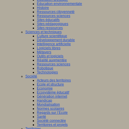
Education environnementale
Histoire
Ressources citoyenneté
Ressources sciences
Sites éducatifs
Sites pédagogiques
Sites ressources
Sciences et techniques
Culture scientifique
Développement durable
Intelligence artificielle
Logiciels libres
Métavers
Outils et logiciels
Réalité augmentée
Ressources sciences
Robotique
Technologies
Société
Acteurs des territoires
Ecole et structure
Economie
Ecosystème éducatif
Génération internet
Handicap
Mondialisation
Normes scolaires
Regards sur l’Ecole
Santé
Société connectée
Territoires et projets
Territoires