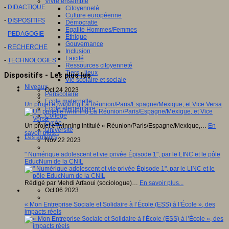
Vivre ensemble
-
DIDACTIQUE
Citoyenneté
Culture européenne
-
DISPOSITIFS
Démocratie
Egalité Hommes/Femmes
-
PEDAGOGIE
Ethique
Gouvernance
-
RECHERCHE
Inclusion
Laïcité
-
TECHNOLOGIES
Ressources citoyenneté
Tiers - lieux
Dispositifs - Les plus lus
Vie scolaire et sociale
Niveaux
Oct 24 2023
Périscolaire
Ecole maternelle
Un projet eTwinning La Réunion/Paris/Espagne/Mexique, et Vice Versa
Ecole élémentaire
Collège
Lycée
Un projet eTwinning intitulé « Réunion/Paris/Espagne/Mexique,…
En
Université
savoir plus...
Les auteurs
Nov 22 2023
" Numérique adolescent et vie privée Épisode 1", par le LINC et le pôle
EducNum de la CNIL
Rédigé par Mehdi Arfaoui (sociologue)…
En savoir plus...
Oct 06 2023
« Mon Entreprise Sociale et Solidaire à l’École (ESS) à l’École », des
impacts réels