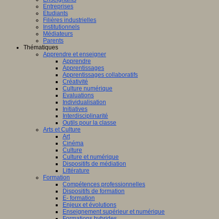
Entreprises
Etudiants
Filières industrielles
Institutionnels
Médiateurs
Parents
Thématiques
Apprendre et enseigner
Apprendre
Apprentissages
Apprentissages collaboratifs
Créativité
Culture numérique
Evaluations
Individualisation
Initiatives
Interdisciplinarité
Outils pour la classe
Arts et Culture
Art
Cinéma
Culture
Culture et numérique
Dispositifs de médiation
Littérature
Formation
Compétences professionnelles
Dispositifs de formation
E- formation
Enjeux et évolutions
Enseignement supérieur et numérique
Formations hybrides