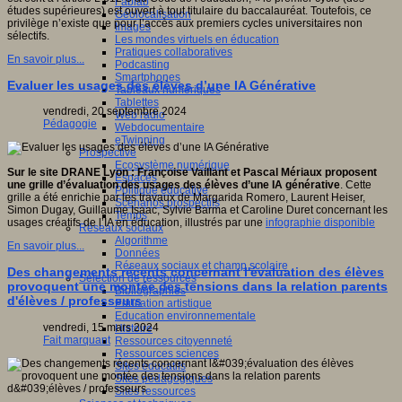
Fablab
études supérieures) est ouvert à tout titulaire du baccalauréat. Toutefois, ce
Géolocalisation
privilège n’existe que pour l’accès aux premiers cycles universitaires non
Images
sélectifs.
Les mondes virtuels en éducation
Pratiques collaboratives
En savoir plus...
Podcasting
Smartphones
Evaluer les usages des élèves d’une IA Générative
Tableaux numériques
Tablettes
vendredi, 20 septembre 2024
Web radio
Pédagogie
Webdocumentaire
eTwinning
Prospective
Ecosystème numérique
Sur le site DRANE Lyon : Françoise Vaillant et Pascal Mériaux proposent
Espaces
une grille d’évaluation des usages des élèves d’une IA générative
. Cette
Politique éducative
grille a été enrichie par les travaux de Margarida Romero, Laurent Heiser,
Scénarios prospectifs
Simon Dugay, Guillaume Isaac, Sylvie Barma et Caroline Duret concernant les
Temps
usages créatifs de l’IA en éducation, illustrés par une
infographie disponible
Réseaux sociaux
Algorithme
En savoir plus...
Données
Réseaux sociaux et champ scolaire
Des changements récents concernant l'évaluation des élèves
Sélection de ressources
provoquent une montée des tensions dans la relation parents
Bibliographies
d'élèves / professeurs
Education artistique
Education environnementale
vendredi, 15 mars 2024
Histoire
Fait marquant
Ressources citoyenneté
Ressources sciences
Sites éducatifs
Sites pédagogiques
Sites ressources