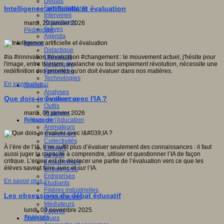
Débats
Faits marquants
Intelligence artificielle et évaluation
Interviews
Reportages
mardi, 20 janvier 2026
Brèves
Pédagogie
Agenda
Innover
Didactique
Dispositifs
#ia #innovation #évaluation #changement : le mouvement actuel, j'hésite pour
Pédagogie
l'image, entre tsunami, avalanche ou tout simplement révolution, nécessite une
Recherche
redéfinition des priorités qu'on doit évaluer dans nos matières.
Technologies
En savoir plus...
Savoir(s)
Analyses
Que dois-je évaluer avec l'IA ?
Conférences
Outils
Pratiques
mardi, 06 janvier 2026
Acteurs de l'éducation
Pédagogie
Animateurs
Chercheurs
Collectivités
À l’ère de l’IA, il ne suffit plus d’évaluer seulement des connaissances : il faut
Editeurs
aussi juger la capacité à comprendre, utiliser et questionner l’IA de façon
EdTech
critique. L’enjeu est de déplacer une partie de l’évaluation vers ce que les
Encadrement
élèves savent faire
avec
et
sur
l’IA.
Enseignants
Entreprises
En savoir plus...
Etudiants
Filières industrielles
Les obsessions du débat éducatif
Institutionnels
Médiateurs
lundi, 03 novembre 2025
Parents
Analyses
Thématiques