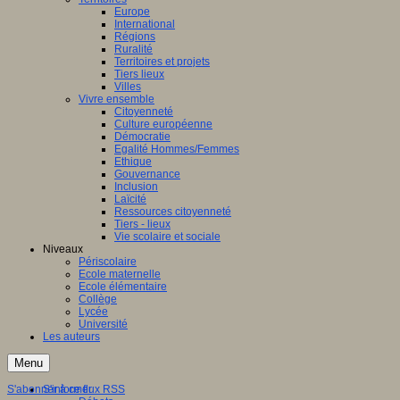
Europe
International
Régions
Ruralité
Territoires et projets
Tiers lieux
Villes
Vivre ensemble
Citoyenneté
Culture européenne
Démocratie
Egalité Hommes/Femmes
Ethique
Gouvernance
Inclusion
Laïcité
Ressources citoyenneté
Tiers - lieux
Vie scolaire et sociale
Niveaux
Périscolaire
Ecole maternelle
Ecole élémentaire
Collège
Lycée
Université
Les auteurs
Menu
S'abonner à ce flux RSS
S'informer