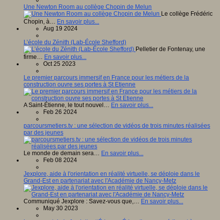
Une Newton Room au collège Chopin de Melun
Le collège Frédéric
Chopin, à…
En savoir plus...
Aug 19 2024
L’école du Zénith (Lab-École Shefford)
Pelletier de Fontenay, une
firme…
En savoir plus...
Oct 25 2023
Le premier parcours immersif en France pour les métiers de la
construction ouvre ses portes à St Etienne
A Saint-Étienne, le tout nouvel…
En savoir plus...
Feb 26 2024
parcoursmetiers.tv : une sélection de vidéos de trois minutes réalisées
par des jeunes
Le monde de demain sera…
En savoir plus...
Feb 08 2024
Jexplore, aide à l'orientation en réalité virtuelle, se déploie dans le
Grand-Est en partenariat avec l'Académie de Nancy-Metz
Communiqué Jexplore : Savez-vous que,…
En savoir plus...
May 30 2023