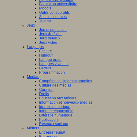
Formation universitaire
Mooc’s
Outils collaboratifs
Sites ressources
Tutorat
Jeux
Jeu et éducation
Jeux 4/12 ans
Jeux sérieux
Jeux vidéo
Langages
Ecriture
Humour
Langue orale
Langues vivantes
Lecture
Programmation
Médias
Compétences informationnelles
Culture des médias
Curation
Droits
Education aux médias
Information et nouveaux médias
Identité numérique
Internet responsable
Littératie numérique
Publication
Réseaux sociaux
Métiers
Entrepreneuriat
Entreprises