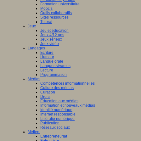
Formation universitaire
Mooc’s
Outils collaboratifs
Sites ressources
Tutorat
Jeux
Jeu et éducation
Jeux 4/12 ans
Jeux sérieux
Jeux vidéo
Langages
Ecriture
Humour
Langue orale
Langues vivantes
Lecture
Programmation
Médias
Compétences informationnelles
Culture des médias
Curation
Droits
Education aux médias
Information et nouveaux médias
Identité numérique
Internet responsable
Littératie numérique
Publication
Réseaux sociaux
Métiers
Entrepreneuriat
Entreprises