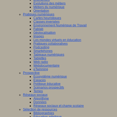
Evolutions des métiers
Métiers du numérique
Orientation
Pratiques numériques
Cartes heuristiques
Classes inversées
Environnement Numérique de Travail
Fablab
Géolocalisation
Images
Les mondes virtuels en éducation
Pratiques collaboratives
Podcasting
Smartphones
Tableaux numériques
Tablettes
Web radio
Webdocumentaire
eTwinning
Prospective
Ecosystème numérique
Espaces
Politique éducative
Scénarios prospectifs
Temps
Réseaux sociaux
Algorithme
Données
Réseaux sociaux et champ scolaire
Sélection de ressources
Bibliographies
Education artistique