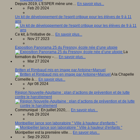
Depuis 2019, L’ESPER mène une…
En savoir plus...
Feb 20 2024
Un kit de développement de l'esprit critique pour les élèves de 9 à 11
ans
Ce kit, à l'initiative de…
En savoir plus...
Nov 27 2023
Exposition Panorama 25 du Fresnoy, école née d’une utopie
La
formation du Fresnoy –…
En savoir plus...
Mar 27 2024
Britten et Rimbaud mis en image par Antoine+Manuel
A la Chapelle
Corneille à…
En savoir plus...
Apr 08 2024
Région Nouvelle-Aquitaine : plan d’actions de prévention et de lutte
contre le harcèlement
Communiqué : En juillet 2020,…
En savoir plus...
Feb 29 2024
Montpellier lance son laboratoire " Ville à hauteur d'enfants "
Montpellier est la première ville…
En savoir plus...
Sep 29 2023