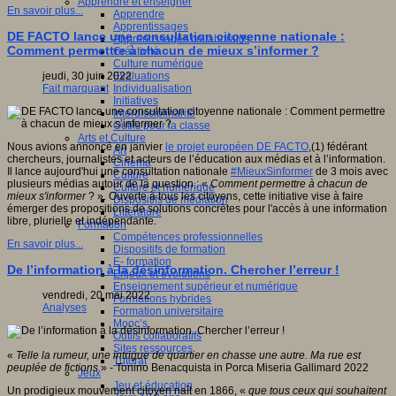
Apprendre et enseigner
En savoir plus...
Apprendre
Apprentissages
DE FACTO lance une consultation citoyenne nationale :
Apprentissages collaboratifs
Comment permettre à chacun de mieux s’informer ?
Créativité
Culture numérique
Evaluations
jeudi, 30 juin 2022
Individualisation
Fait marquant
Initiatives
Interdisciplinarité
Outils pour la classe
Arts et Culture
Nous avions annoncé en janvier
le projet européen DE FACTO
,(1) fédérant
Art
chercheurs, journalistes et acteurs de l’éducation aux médias et à l’information.
Cinéma
Il lance aujourd'hui une consultation nationale
#MieuxSinformer
de 3 mois avec
Culture
plusieurs médias autour de la question : «
Comment permettre à chacun de
Culture et numérique
mieux s'informer
? ». Ouverte à tous les citoyens, cette initiative vise à faire
Dispositifs de médiation
émerger des propositions de solutions concrètes pour l'accès à une information
Littérature
libre, plurielle et indépendante.
Formation
Compétences professionnelles
En savoir plus...
Dispositifs de formation
E- formation
De l’information à la désinformation. Chercher l’erreur !
Enjeux et évolutions
Enseignement supérieur et numérique
vendredi, 20 mai 2022
Formations hybrides
Analyses
Formation universitaire
Mooc’s
Outils collaboratifs
Sites ressources
«
Telle la rumeur, une intrigue de quartier en chasse une autre. Ma rue est
Tutorat
peuplée de fictions
» - Tonino Benacquista in Porca Miseria Gallimard 2022
Jeux
Jeu et éducation
Un prodigieux mouvement citoyen naît en 1866, «
que tous ceux qui souhaitent