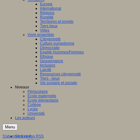
Europe
International
Régions
Ruralité
Territoires et projets
Tiers lieux
Villes
Vivre ensemble
Citoyenneté
Culture européenne
Démocratie
Egalité Hommes/Femmes
Ethique
Gouvernance
Inclusion
Laïcité
Ressources citoyenneté
Tiers - lieux
Vie scolaire et sociale
Niveaux
Périscolaire
Ecole maternelle
Ecole élémentaire
Collège
Lycée
Université
Les auteurs
Menu
S'abonner à ce flux RSS
S'informer