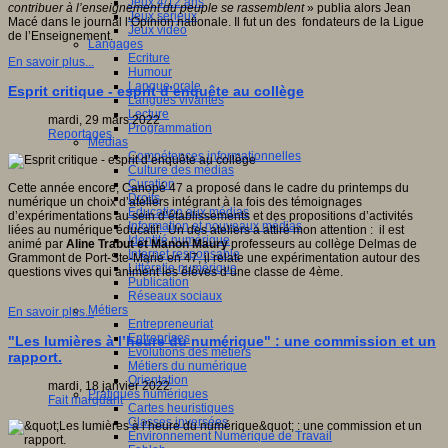
Jeux 4/12 ans
contribuer à l’enseignement du peuple se rassemblent
» publia alors Jean
Jeux sérieux
Macé dans le journal l’Opinion nationale. Il fut un des fondateurs de la Ligue
Jeux vidéo
de l’Enseignement.
Langages
Ecriture
En savoir plus...
Humour
Langue orale
Esprit critique - esprit d’enquête au collège
Langues vivantes
Lecture
mardi, 29 mars 2022
Programmation
Reportages
Médias
Compétences informationnelles
Culture des médias
Curation
Cette année encore, Canopé 47 a proposé dans le cadre du printemps du
Droits
numérique un choix d’ateliers intégrant à la fois des témoignages
Education aux médias
d’expérimentations au sein d’établissements et des propositions d’activités
Information et nouveaux médias
liées au numérique éducatif. Un des ateliers a attiré mon attention : il est
Identité numérique
animé par
Aline Trabut et Manon Maury
professeurs au collège Delmas de
Internet responsable
Grammont de Port-Ste-Marie en 47, il relate une expérimentation autour des
Littératie numérique
questions vives qui animent les élèves d’une classe de 4ème.
Publication
Réseaux sociaux
Métiers
En savoir plus...
Entrepreneuriat
Entreprises
"Les lumières à l’heure du numérique" : une commission et un
Evolutions des métiers
rapport.
Métiers du numérique
Orientation
mardi, 18 janvier 2022
Pratiques numériques
Fait marquant
Cartes heuristiques
Classes inversées
Environnement Numérique de Travail