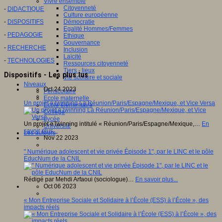
Vivre ensemble
Citoyenneté
-
DIDACTIQUE
Culture européenne
-
DISPOSITIFS
Démocratie
Egalité Hommes/Femmes
-
PEDAGOGIE
Ethique
Gouvernance
-
RECHERCHE
Inclusion
Laïcité
-
TECHNOLOGIES
Ressources citoyenneté
Tiers - lieux
Dispositifs - Les plus lus
Vie scolaire et sociale
Niveaux
Oct 24 2023
Périscolaire
Ecole maternelle
Un projet eTwinning La Réunion/Paris/Espagne/Mexique, et Vice Versa
Ecole élémentaire
Collège
Lycée
Un projet eTwinning intitulé « Réunion/Paris/Espagne/Mexique,…
En
Université
savoir plus...
Les auteurs
Nov 22 2023
" Numérique adolescent et vie privée Épisode 1", par le LINC et le pôle
EducNum de la CNIL
Rédigé par Mehdi Arfaoui (sociologue)…
En savoir plus...
Oct 06 2023
« Mon Entreprise Sociale et Solidaire à l’École (ESS) à l’École », des
impacts réels