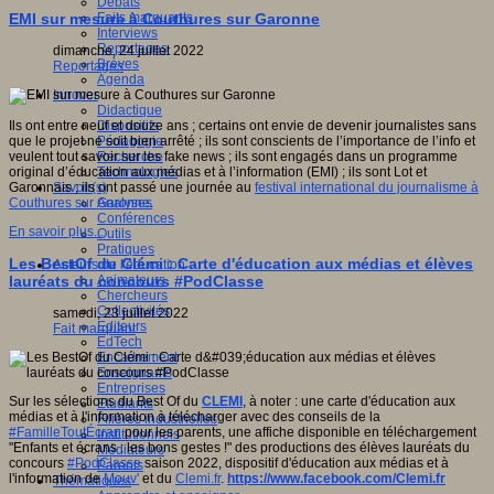
Débats
Faits marquants
EMI sur mesure à Couthures sur Garonne
Interviews
Reportages
dimanche, 24 juillet 2022
Brèves
Reportages
Agenda
Innover
Didactique
Dispositifs
Ils ont entre neuf et douze ans ; certains ont envie de devenir journalistes sans
Pédagogie
que le projet ne soit bien arrêté ; ils sont conscients de l’importance de l’info et
Recherche
veulent tout savoir sur les fake news ; ils sont engagés dans un programme
Technologies
original d’éducation aux médias et à l’information (EMI) ; ils sont Lot et
Savoir(s)
Garonnais ; ils ont passé une journée au
festival international du journalisme à
Analyses
Couthures sur Garonne
.
Conférences
En savoir plus...
Outils
Pratiques
Les BestOf du Clémi : Carte d'éducation aux médias et élèves
Acteurs de l'éducation
Animateurs
lauréats du concours #PodClasse
Chercheurs
Collectivités
samedi, 23 juillet 2022
Editeurs
Fait marquant
EdTech
Encadrement
Enseignants
Entreprises
Sur les sélections du Best Of du
CLEMI
, à noter : une carte d'éducation aux
Etudiants
médias et à l'information à télécharger avec des conseils de la
Filières industrielles
#FamilleToutÉcran
pour les parents, une affiche disponible en téléchargement
Institutionnels
"Enfants et écrans : les bons gestes !" des productions des élèves lauréats du
Médiateurs
concours
#PodClasse
saison 2022, dispositif d'éducation aux médias et à
Parents
l'information de
Mouv'
et du
Clemi.fr
.
https://www.facebook.com/Clemi.fr
Thématiques