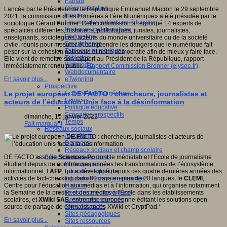
Fablab
Géolocalisation
Lancée par le Président de la République Emmanuel Macron le 29 septembre
Images
2021, la commission «Les Lumières à l’ère Numérique» a été présidée par le
Les mondes virtuels en éducation
sociologue Gérard Bronner. Cette commission a regroupé 14 experts de
Pratiques collaboratives
spécialités différentes, historiens, politologues, juristes, journalistes,
Podcasting
enseignants, sociologues, acteurs du monde universitaire ou de la société
Smartphones
civile, réunis pour mesurer et comprendre les dangers que le numérique fait
Tableaux numériques
peser sur la cohésion nationale et notre démocratie afin de mieux y faire face.
Tablettes
Elle vient de remettre son rapport au Président de la République, rapport
Web radio
immédiatement rendu public :
Rapport Commission Bronner (elysee.fr)
.
Webdocumentaire
eTwinning
En savoir plus...
Prospective
Ecosystème numérique
Le projet européen DE FACTO : chercheurs, journalistes et
Espaces
acteurs de l’éducation unis face à la désinformation
Politique éducative
Scénarios prospectifs
dimanche, 16 janvier 2022
Temps
Fait marquant
Réseaux sociaux
Algorithme
Données
Réseaux sociaux et champ scolaire
Sélection de ressources
DE FACTO associe
Sciences-Po
dont le médialab et l’Ecole de journalisme
Bibliographies
étudient depuis de nombreuses années les transformations de l’écosystème
Education artistique
informationnel, l’
AFP
, qui a développé depuis ces quatre dernières années des
Education environnementale
activités de fact-checking dans 80 pays en plus de 20 langues, le
CLEMI
,
Histoire
Centre pour l’éducation aux médias et à l’information, qui organise notamment
Ressources citoyenneté
la Semaine de la presse et des médias à l'École dans les établissements
Ressources sciences
scolaires, et
XWiki SAS,
entreprise européenne éditant les solutions open
Sites éducatifs
source de partage de connaissances XWiki et CryptPad.*
Sites pédagogiques
En savoir plus...
Sites ressources