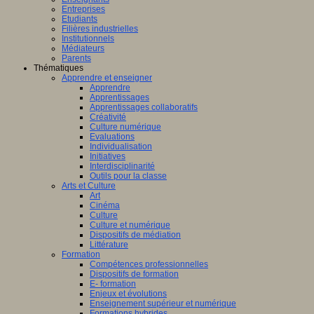
Entreprises
Etudiants
Filières industrielles
Institutionnels
Médiateurs
Parents
Thématiques
Apprendre et enseigner
Apprendre
Apprentissages
Apprentissages collaboratifs
Créativité
Culture numérique
Evaluations
Individualisation
Initiatives
Interdisciplinarité
Outils pour la classe
Arts et Culture
Art
Cinéma
Culture
Culture et numérique
Dispositifs de médiation
Littérature
Formation
Compétences professionnelles
Dispositifs de formation
E- formation
Enjeux et évolutions
Enseignement supérieur et numérique
Formations hybrides