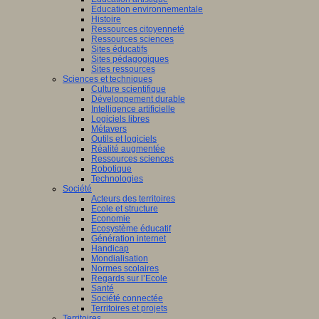
Education environnementale
Histoire
Ressources citoyenneté
Ressources sciences
Sites éducatifs
Sites pédagogiques
Sites ressources
Sciences et techniques
Culture scientifique
Développement durable
Intelligence artificielle
Logiciels libres
Métavers
Outils et logiciels
Réalité augmentée
Ressources sciences
Robotique
Technologies
Société
Acteurs des territoires
Ecole et structure
Economie
Ecosystème éducatif
Génération internet
Handicap
Mondialisation
Normes scolaires
Regards sur l’Ecole
Santé
Société connectée
Territoires et projets
Territoires