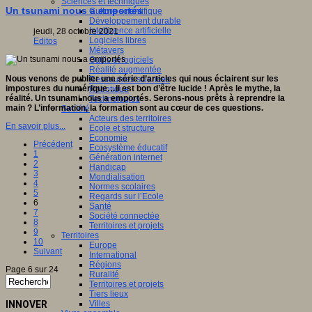
Sciences et techniques
Un tsunami nous a emportés
Culture scientifique
Développement durable
Intelligence artificielle
jeudi, 28 octobre 2021
Logiciels libres
Editos
Métavers
Outils et logiciels
Réalité augmentée
Nous venons de publier une série d’articles qui nous éclairent sur les
Ressources sciences
impostures du numérique…Il est bon d’être lucide ! Après le mythe, la
Robotique
réalité. Un tsunami nous a emportés. Serons-nous prêts à reprendre la
Technologies
main ? L’information, la formation sont au cœur de ces questions.
Société
Acteurs des territoires
En savoir plus...
Ecole et structure
Economie
Précédent
Ecosystème éducatif
1
Génération internet
2
Handicap
3
Mondialisation
4
Normes scolaires
5
Regards sur l’Ecole
6
Santé
7
Société connectée
8
Territoires et projets
9
Territoires
10
Europe
Suivant
International
Régions
Page 6 sur 24
Ruralité
Territoires et projets
Tiers lieux
INNOVER
Villes