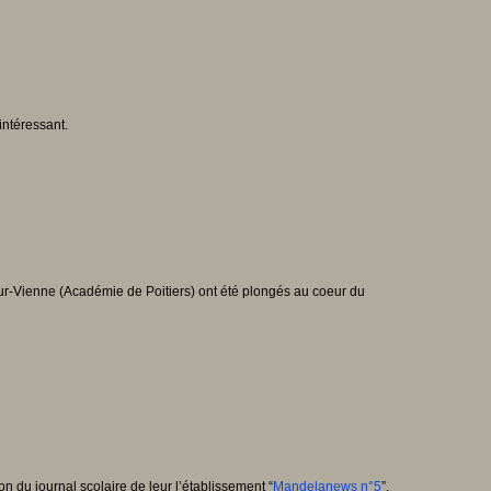
intéressant.
ur-Vienne (Académie de Poitiers) ont été plongés au coeur du
du journal scolaire de leur l’établissement “
Mandelanews n°5
”.