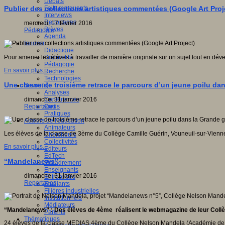
Débats
Faits marquants
Publier des collections artistiques commentées (Google Art Proj
Interviews
Reportages
mercredi, 17 février 2016
Brèves
Pédagogie
Agenda
Innover
Didactique
Dispositifs
Pour amener les élèves à travailler de manière originale sur un sujet tout en dével
Pédagogie
En savoir plus...
Recherche
Technologies
Une classe de troisième retrace le parcours d’un jeune poilu da
Savoir(s)
Analyses
Conférences
dimanche, 31 janvier 2016
Outils
Reportages
Pratiques
Acteurs de l'éducation
Animateurs
Les élèves de la classe de 3ème du Collège Camille Guérin, Vouneuil-sur-Vienn
Chercheurs
Collectivités
En savoir plus...
Editeurs
EdTech
“Mandelanews”
Encadrement
Enseignants
dimanche, 31 janvier 2016
Entreprises
Reportages
Etudiants
Filières industrielles
Institutionnels
Médiateurs
“Mandelanews” : Des élèves de 4ème réalisent le webmagazine de leur Collè
Parents
Thématiques
24 élèves de la classe MEDIAS 4ème du Collège Nelson Mandela (Académie de Bord