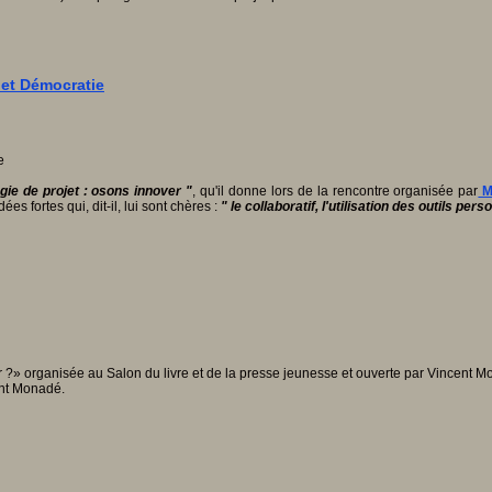
 et Démocratie
ie de projet : osons innover "
, qu'il donne lors de la rencontre organisée par
M
es fortes qui, dit-il, lui sont chères :
" le collaboratif, l'utilisation des outils pe
?» organisée au Salon du livre et de la presse jeunesse et ouverte par Vincent Mo
ent Monadé.