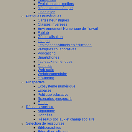
Evolutions des métiers
Métiers du numérique
Orientation
Pratiques numériques
Cartes heuristiques
Classes inversées
Environnement Numérique de Travail
Fablab
Géolocalisation
Images
Les mondes virtuels en éducation
Pratiques collaboratives
Podcasting
Smartphones
Tableaux numériques
Tablettes
Web radio
Webdocumentaire
eTwinning
Prospective
Ecosystème numérique
Espaces
Politique éducative
Scénarios prospectifs
Temps
Réseaux sociaux
Algorithme
Données
Réseaux sociaux et champ scolaire
Sélection de ressources
Bibliographies
Education artistique