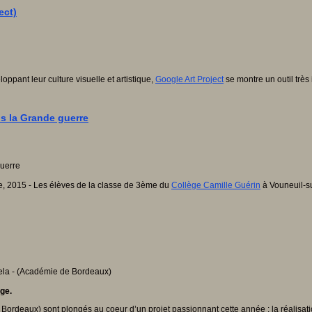
ect)
oppant leur culture visuelle et artistique,
Google Art Project
se montre un outil très 
ns la Grande guerre
e, 2015 - Les élèves de la classe de 3ème du
Collège Camille Guérin
à Vouneuil-s
ge.
eaux) sont plongés au coeur d’un projet passionnant cette année : la réalisation 