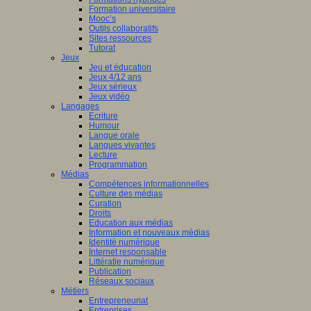
Formation universitaire
Mooc’s
Outils collaboratifs
Sites ressources
Tutorat
Jeux
Jeu et éducation
Jeux 4/12 ans
Jeux sérieux
Jeux vidéo
Langages
Ecriture
Humour
Langue orale
Langues vivantes
Lecture
Programmation
Médias
Compétences informationnelles
Culture des médias
Curation
Droits
Education aux médias
Information et nouveaux médias
Identité numérique
Internet responsable
Littératie numérique
Publication
Réseaux sociaux
Métiers
Entrepreneuriat
Entreprises