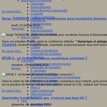
Apprendre et enseigner
Apprendre
Apprentissages
Apprentissages collaboratifs
En savoir plus...
Créativité
Culture numérique
Serge TISSERON : débat et controverse pour construire Science
Evaluations
Individualisation
jeudi, 21 janvier 2016
Initiatives
Interviews
Interdisciplinarité
Outils pour la classe
Arts et Culture
Art
Dans cet entretien réalisé après la conférence intitulée
" Numérique et pédagog
Cinéma
TISSERON
, docteur en psychologie, psychiatre et psychanalyste nous livre trois idé
Culture
Culture et numérique
En savoir plus...
Dispositifs de médiation
Littérature
EPUB 3 - un format de lecture numérique universel ?
Formation
Compétences professionnelles
vendredi, 11 décembre 2015
Dispositifs de formation
Brèves
E- formation
Enjeux et évolutions
Enseignement supérieur et numérique
Formations hybrides
Dans le cadre de la conférence «La création numérique pour enfants, quel avenir 
Formation universitaire
sur la question du format, l’un des trois axes de travail du CNL, indiqué par Vinc
Mooc’s
Outils collaboratifs
En savoir plus...
Sites ressources
Tutorat
Apprendre à publier à 10 ans, n’est-ce pas trop tôt ?
Jeux
Jeu et éducation
dimanche, 01 novembre 2015