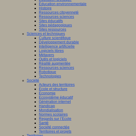
Education environnementale
Histoire
Ressources citoyenneté
Ressources sciences
Sites éducatifs
Sites pédagogiques
Sites ressources
Sciences et techniques
Culture scientifique
Développement durable
Intelligence artificielle
Logiciels libres
Métavers
Outils et logiciels
Réalité augmentée
Ressources sciences
Robotique
Technologies
Société
Acteurs des territoires
Ecole et structure
Economie
Ecosystème éducatif
Génération internet
Handicap
Mondialisation
Normes scolaires
Regards sur l’Ecole
Santé
Société connectée
Territoires et projets
Territoires