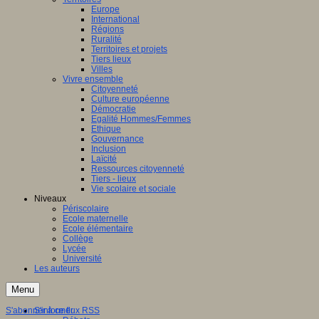
Europe
International
Régions
Ruralité
Territoires et projets
Tiers lieux
Villes
Vivre ensemble
Citoyenneté
Culture européenne
Démocratie
Egalité Hommes/Femmes
Ethique
Gouvernance
Inclusion
Laïcité
Ressources citoyenneté
Tiers - lieux
Vie scolaire et sociale
Niveaux
Périscolaire
Ecole maternelle
Ecole élémentaire
Collège
Lycée
Université
Les auteurs
Menu
S'abonner à ce flux RSS
S'informer