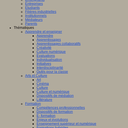
Entreprises
Etudiants
Filières industrielles
Institutionnels
Médiateurs
Parents
Thématiques
Apprendre et enseigner
Apprendre
Apprentissages
Apprentissages collaboratifs
Créativité
Culture numérique
Evaluations
Individualisation
Initiatives
Interdisciplinarité
Outils pour la classe
Arts et Culture
Art
Cinéma
Culture
Culture et numérique
Dispositifs de médiation
Littérature
Formation
Compétences professionnelles
Dispositifs de formation
E- formation
Enjeux et évolutions
Enseignement supérieur et numérique
Formations hybrides