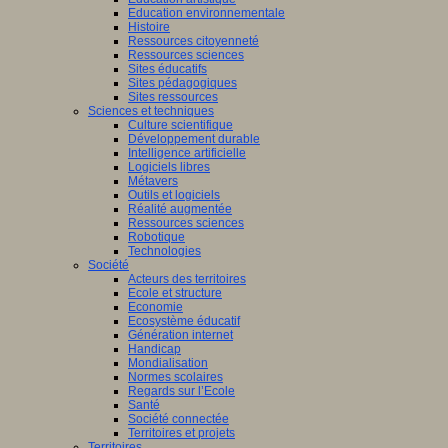
Education environnementale
Histoire
Ressources citoyenneté
Ressources sciences
Sites éducatifs
Sites pédagogiques
Sites ressources
Sciences et techniques
Culture scientifique
Développement durable
Intelligence artificielle
Logiciels libres
Métavers
Outils et logiciels
Réalité augmentée
Ressources sciences
Robotique
Technologies
Société
Acteurs des territoires
Ecole et structure
Economie
Ecosystème éducatif
Génération internet
Handicap
Mondialisation
Normes scolaires
Regards sur l’Ecole
Santé
Société connectée
Territoires et projets
Territoires