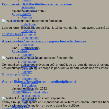
Débats
Faits marquants
Pour un numérique raisonné en éducation
Interviews
Reportages
dimanche, 06 février 2022
Brèves
Reportages
Agenda
Innover
Didactique
Dispositifs
Lors du forum EIDOS 64, depuis Pau, le 19 janvier dernier, nous avons assisté au
Pédagogie
En savoir plus...
Recherche
Technologies
Atelier Eidos : enjeux écologiques liés à la donnée
Savoir(s)
Analyses
Conférences
lundi, 31 janvier 2022
Outils
Reportages
Pratiques
Acteurs de l'éducation
Animateurs
Comment sensibiliser les élèves au coût énergétique de leurs données et les 
Chercheurs
liés au numérique ? Un atelier proposé par
Aurélia Medan, Médiatrice des ress
Collectivités
Editeurs
En savoir plus...
EdTech
Encadrement
Atelier Eidos : Travailler en interdisciplinarité
Enseignants
Entreprises
dimanche, 30 janvier 2022
Etudiants
Reportages
Filières industrielles
Institutionnels
Médiateurs
Fanny Grauer, Professeure en Sciences Vie de la Terre et Romain Bourdel-Chapu
Parents
interdiciplinarité qu'ils mettent en oeuvre dans leur collège.
Thématiques