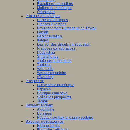
Evolutions des métiers
Métiers du numérique
Orientation
Pratiques numériques
Cartes heuristiques
Classes inversées
Environnement Numérique de Travail
Fablab
Géolocalisation
Images
Les mondes virtuels en éducation
Pratiques collaboratives
Podcasting
Smartphones
Tableaux numériques
Tablettes
Web radio
Webdocumentaire
eTwinning
Prospective
Ecosystème numérique
Espaces
Politique éducative
Scénarios prospectifs
Temps
Réseaux sociaux
Algorithme
Données
Réseaux sociaux et champ scolaire
Sélection de ressources
Bibliographies
Education artistique