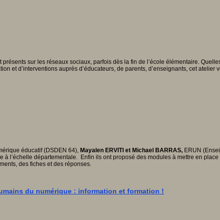
nt présents sur les réseaux sociaux, parfois dès la fin de l’école élémentaire. Que
on et d’interventions auprès d’éducateurs, de parents, d’enseignants, cet atelier 
umérique éducatif (DSDEN 64),
Mayalen ERVITI et Michael BARRAS,
ERUN (Enseign
e à l’échelle départementale. Enfin ils ont proposé des modules à mettre en place 
ents, des fiches et des réponses.
umains du numérique : information et formation !