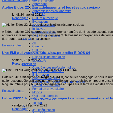
En savoir plus...
Apprendre et enseigner
Apprendre
Atelier Eidos 22 : Les adolescents et les réseaux sociaux
Apprentissages
Apprentissages collaboratifs
Créativité
lundi, 24 janvier 2022
Culture numérique
Reportages
Evaluations
Individualisation
Initiatives
A Eidos, l’atelier C07 se proposait d’explorer la manière dont les adolescents so
Interdisciplinarité
enquêtes et la recherche dans ce domaine ? Se basant sur l’expérience de formati
Outils pour la classe
des jeunes sur les réseaux sociaux.
Arts et Culture
Art
En savoir plus...
Cinéma
Culture
Une EMI qui vous veut du bien, un atelier EIDOS 64
Culture et numérique
Dispositifs de médiation
samedi, 22 janvier 2022
Littérature
Reportages
Formation
Compétences professionnelles
Dispositifs de formation
E- formation
L’atelier B10 était animé par
Régis SABALO,
conseiller pédagogique pour le n
Enjeux et évolutions
nationaux enquête pratiques numériques de jeunesse, puis les ont reporté ensuit
Enseignement supérieur et numérique
blog Unum64 a pour but d’accompagner les équipes sur le terrain avec des docum
Formations hybrides
Formation universitaire
En savoir plus...
Mooc’s
Outils collaboratifs
Eidos 2022 : Tour d’horizon des impacts environnementaux et h
Sites ressources
Tutorat
vendredi, 21 janvier 2022
Jeux
Reportages
Jeu et éducation