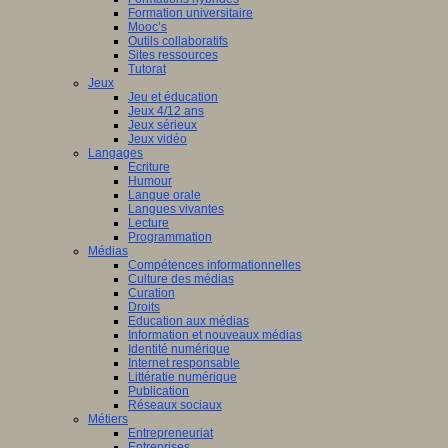
Formation universitaire
Mooc’s
Outils collaboratifs
Sites ressources
Tutorat
Jeux
Jeu et éducation
Jeux 4/12 ans
Jeux sérieux
Jeux vidéo
Langages
Ecriture
Humour
Langue orale
Langues vivantes
Lecture
Programmation
Médias
Compétences informationnelles
Culture des médias
Curation
Droits
Education aux médias
Information et nouveaux médias
Identité numérique
Internet responsable
Littératie numérique
Publication
Réseaux sociaux
Métiers
Entrepreneuriat
Entreprises