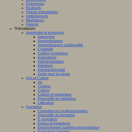
Entreprises
Etudiants
Filières industrielles
Institutionnels
Médiateurs
Parents
Thématiques
Apprendre et enseigner
Apprendre
Apprentissages
Apprentissages collaboratifs
Créativité
Culture numérique
Evaluations
Individualisation
Initiatives
Interdisciplinarité
Outils pour la classe
Arts et Culture
Art
Cinéma
Culture
Culture et numérique
Dispositifs de médiation
Littérature
Formation
Compétences professionnelles
Dispositifs de formation
E- formation
Enjeux et évolutions
Enseignement supérieur et numérique
Formations hybrides