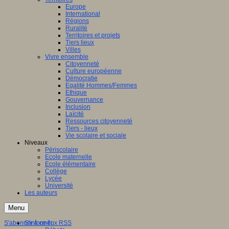
Europe
International
Régions
Ruralité
Territoires et projets
Tiers lieux
Villes
Vivre ensemble
Citoyenneté
Culture européenne
Démocratie
Egalité Hommes/Femmes
Ethique
Gouvernance
Inclusion
Laïcité
Ressources citoyenneté
Tiers - lieux
Vie scolaire et sociale
Niveaux
Périscolaire
Ecole maternelle
Ecole élémentaire
Collège
Lycée
Université
Les auteurs
Menu
S'abonner à ce flux RSS
S'informer