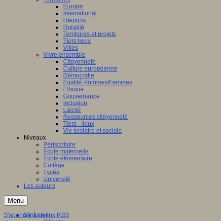
Europe
International
Régions
Ruralité
Territoires et projets
Tiers lieux
Villes
Vivre ensemble
Citoyenneté
Culture européenne
Démocratie
Egalité Hommes/Femmes
Ethique
Gouvernance
Inclusion
Laïcité
Ressources citoyenneté
Tiers - lieux
Vie scolaire et sociale
Niveaux
Périscolaire
Ecole maternelle
Ecole élémentaire
Collège
Lycée
Université
Les auteurs
Menu
S'abonner à ce flux RSS
S'informer