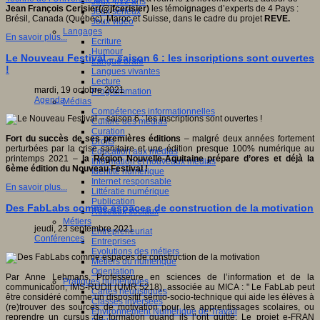
Jeux 4/12 ans
Jean François Cerisier(@jfcerisier)
les témoignages d’experts de 4 Pays :
Jeux sérieux
Brésil, Canada (Québec), Maroc et Suisse, dans le cadre du projet
REVE.
Jeux vidéo
Langages
En savoir plus...
Ecriture
Humour
Le Nouveau Festival – saison 6 : les inscriptions sont ouvertes
Langue orale
!
Langues vivantes
Lecture
mardi, 19 octobre 2021
Programmation
Agenda
Médias
Compétences informationnelles
Culture des médias
Curation
Fort du succès de ses premières éditions
– malgré deux années fortement
Droits
perturbées par la crise sanitaire et une édition presque 100% numérique au
Education aux médias
printemps 2021 –
la Région Nouvelle-Aquitaine prépare d’ores et déjà la
Information et nouveaux médias
6ème édition du Nouveau Festival !
Identité numérique
Internet responsable
En savoir plus...
Littératie numérique
Publication
Des FabLabs comme espaces de construction de la motivation
Réseaux sociaux
Métiers
jeudi, 23 septembre 2021
Entrepreneuriat
Conférences
Entreprises
Evolutions des métiers
Métiers du numérique
Orientation
Par Anne Lehmans, Professeure en sciences de l’information et de la
Pratiques numériques
communication, IMS-RUDII (UMR 5218), associée au MICA : " Le FabLab peut
Cartes heuristiques
être considéré comme un dispositif sémio-socio-technique qui aide les élèves à
Classes inversées
(re)trouver des sources de motivation pour les apprentissages scolaires, ou
Environnement Numérique de Travail
reprendre un cursus de formation quand ils l’ont quitté. Le projet e-FRAN