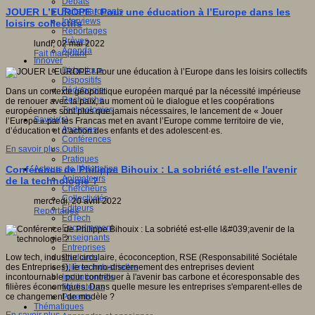
Débats
Faits marquants
JOUER L’EUROPE ! Pour une éducation à l’Europe dans les
Interviews
loisirs collectifs
Reportages
Brèves
lundi, 02 mai 2022
Agenda
Fait marquant
Innover
Didactique
Dispositifs
Pédagogie
Dans un contexte géopolitique européen marqué par la nécessité impérieuse
Recherche
de renouer avec la paix, au moment où le dialogue et les coopérations
Technologies
européennes sont plus que jamais nécessaires, le lancement de « Jouer
Savoir(s)
l’Europe » par les Francas met en avant l’Europe comme territoire de vie,
Analyses
d’éducation et d’action des enfants et des adolescent·es.
Conférences
Outils
En savoir plus...
Pratiques
Acteurs de l'éducation
Conférence de Philippe Bihouix : La sobriété est-elle l'avenir
Animateurs
de la technologie ?
Chercheurs
Collectivités
mercredi, 20 avril 2022
Editeurs
Reportages
EdTech
Encadrement
Enseignants
Entreprises
Etudiants
Low tech, industrie circulaire, écoconception, RSE
(Responsabilité Sociétale
Filières industrielles
des Entreprises), le techno-discernement des entreprises devient
Institutionnels
incontournable pour contribuer à l'avenir bas carbone et écoresponsable des
Médiateurs
filières économiques. Dans quelle mesure les entreprises s'emparent-elles de
Parents
ce changement de modèle ?
Thématiques