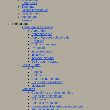
Entreprises
Etudiants
Filières industrielles
Institutionnels
Médiateurs
Parents
Thématiques
Apprendre et enseigner
Apprendre
Apprentissages
Apprentissages collaboratifs
Créativité
Culture numérique
Evaluations
Individualisation
Initiatives
Interdisciplinarité
Outils pour la classe
Arts et Culture
Art
Cinéma
Culture
Culture et numérique
Dispositifs de médiation
Littérature
Formation
Compétences professionnelles
Dispositifs de formation
E- formation
Enjeux et évolutions
Enseignement supérieur et numérique
Formations hybrides