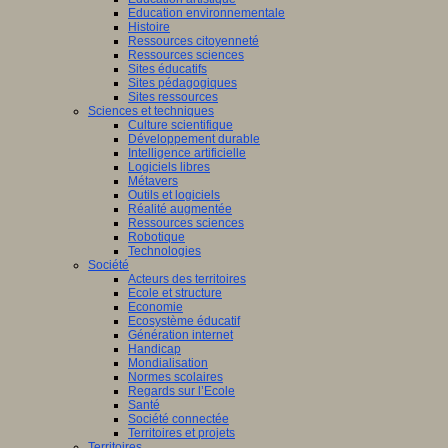
Education environnementale
Histoire
Ressources citoyenneté
Ressources sciences
Sites éducatifs
Sites pédagogiques
Sites ressources
Sciences et techniques
Culture scientifique
Développement durable
Intelligence artificielle
Logiciels libres
Métavers
Outils et logiciels
Réalité augmentée
Ressources sciences
Robotique
Technologies
Société
Acteurs des territoires
Ecole et structure
Economie
Ecosystème éducatif
Génération internet
Handicap
Mondialisation
Normes scolaires
Regards sur l’Ecole
Santé
Société connectée
Territoires et projets
Territoires