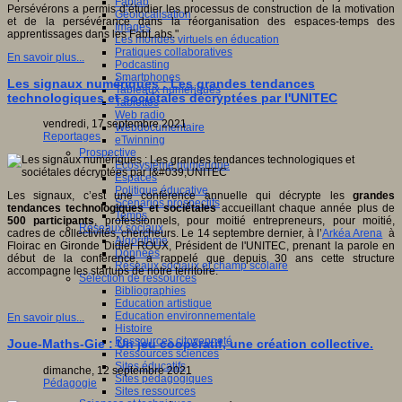
Fablab
Persévérons a permis d’étudier les processus de construction de la motivation
Géolocalisation
et de la persévérance dans la réorganisation des espaces-temps des
Images
apprentissages dans les FabLabs."
Les mondes virtuels en éducation
Pratiques collaboratives
En savoir plus...
Podcasting
Smartphones
Les signaux numériques : Les grandes tendances
Tableaux numériques
technologiques et sociétales décryptées par l'UNITEC
Tablettes
Web radio
vendredi, 17 septembre 2021
Webdocumentaire
Reportages
eTwinning
Prospective
Ecosystème numérique
Espaces
Politique éducative
Les signaux, c’est une conférence annuelle qui décrypte les
grandes
Scénarios prospectifs
tendances technologiques et sociétales
accueillant chaque année plus de
Temps
500 participants
, professionnels, pour moitié entrepreneurs, pour moitié,
Réseaux sociaux
cadres de collectivités, chercheurs. Le 14 septembre dernier, à l’
Arkéa Arena
à
Algorithme
Floirac en Gironde Didier ROUX, Président de l'UNITEC, prenant la parole en
Données
début de la conférence, a rappelé que depuis 30 ans cette structure
Réseaux sociaux et champ scolaire
accompagne les startups de notre territoire.
Sélection de ressources
Bibliographies
Education artistique
Education environnementale
En savoir plus...
Histoire
Ressources citoyenneté
Joue-Maths-Gie : Un jeu coopératif, une création collective.
Ressources sciences
Sites éducatifs
dimanche, 12 septembre 2021
Sites pédagogiques
Pédagogie
Sites ressources