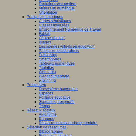
Evolutions des métiers
Métiers du numérique
Orientation
Pratiques numériques
Cartes heuristiques
Classes inversées
Environnement Numérique de Travail
Fablab
Géolocalisation
Images
Les mondes virtuels en éducation
Pratiques collaboratives
Podcasting
Smartphones
Tableaux numériques
Tablettes
Web radio
Webdocumentaire
eTwinning
Prospective
Ecosystème numérique
Espaces
Politique éducative
Scénarios prospectifs
Temps
Réseaux sociaux
Algorithme
Données
Réseaux sociaux et champ scolaire
Sélection de ressources
Bibliographies
Education artistique