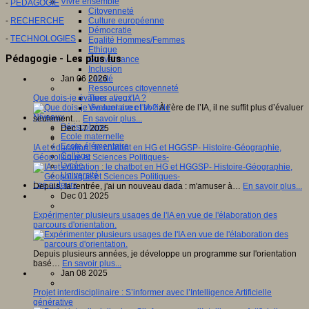
Vivre ensemble
-
PEDAGOGIE
Citoyenneté
-
RECHERCHE
Culture européenne
Démocratie
-
TECHNOLOGIES
Egalité Hommes/Femmes
Ethique
Pédagogie - Les plus lus
Gouvernance
Inclusion
Jan 06 2026
Laïcité
Ressources citoyenneté
Que dois-je évaluer avec l'IA ?
Tiers - lieux
À l’ère de l’IA, il ne suffit plus d’évaluer
Vie scolaire et sociale
Niveaux
seulement…
En savoir plus...
Périscolaire
Dec 17 2025
Ecole maternelle
Ecole élémentaire
IA et éducation : le chatbot en HG et HGGSP- Histoire-Géographie,
Collège
Géopolitique et Sciences Politiques-
Lycée
Université
Les auteurs
Depuis, la rentrée, j'ai un nouveau dada : m'amuser à…
En savoir plus...
Dec 01 2025
Expérimenter plusieurs usages de l'IA en vue de l'élaboration des
parcours d'orientation.
Depuis plusieurs années, je développe un programme sur l'orientation
basé…
En savoir plus...
Jan 08 2025
Projet interdisciplinaire : S’informer avec l’Intelligence Artificielle
générative