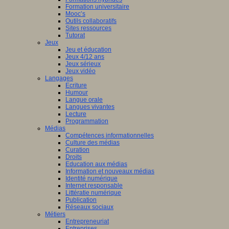
Formation universitaire
Mooc’s
Outils collaboratifs
Sites ressources
Tutorat
Jeux
Jeu et éducation
Jeux 4/12 ans
Jeux sérieux
Jeux vidéo
Langages
Ecriture
Humour
Langue orale
Langues vivantes
Lecture
Programmation
Médias
Compétences informationnelles
Culture des médias
Curation
Droits
Education aux médias
Information et nouveaux médias
Identité numérique
Internet responsable
Littératie numérique
Publication
Réseaux sociaux
Métiers
Entrepreneuriat
Entreprises