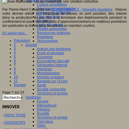
Sciences et techniques
Culture scientifique
Développement durable
Par Pierre-Henri Casarotto sur
ECHOSCIENCES - Nouvelle-Aquitaine
: Depuis
Intelligence artificielle
notre dernier article (
ici
) beaucoup de choses se sont passées, des retards
Logiciels libres
dans la production du jeu, liés à la fermeture des établissements pendant le
Métavers
confinement et aussi des difficultés d’approvisionnement en matières premières
Outils et logiciels
(en particulier la résine pour les pièces en injection coulée).
Réalité augmentée
Ressources sciences
En savoir plus...
Robotique
Précédent
Technologies
2
Société
3
Acteurs des territoires
4
Ecole et structure
5
Economie
6
Ecosystème éducatif
7
Génération internet
8
Handicap
9
Mondialisation
10
Normes scolaires
11
Regards sur l’Ecole
Suivant
Santé
Société connectée
Page 7 sur 23
Territoires et projets
Territoires
Europe
International
INNOVER
Régions
Ruralité
-
DIDACTIQUE
Territoires et projets
Tiers lieux
-
DISPOSITIFS
Villes