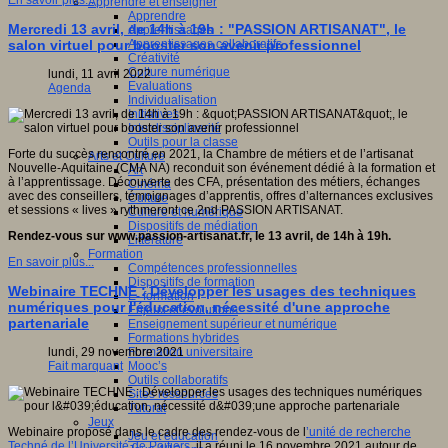
En savoir plus...
Apprendre et enseigner
Apprendre
Mercredi 13 avril, de 14h à 19h : "PASSION ARTISANAT", le
Apprentissages
Apprentissages collaboratifs
salon virtuel pour booster son avenir professionnel
Créativité
Culture numérique
lundi, 11 avril 2022
Evaluations
Agenda
Individualisation
Initiatives
Interdisciplinarité
Outils pour la classe
Forte du succès rencontré en 2021, la Chambre de métiers et de l’artisanat
Arts et Culture
Nouvelle-Aquitaine (CMA NA) reconduit son événement dédié à la formation et
Art
à l’apprentissage. Découverte des CFA, présentation des métiers, échanges
Cinéma
avec des conseillers, témoignages d’apprentis, offres d’alternances exclusives
Culture
et sessions « lives » rythmeront ce 2nd PASSION ARTISANAT.
Culture et numérique
Dispositifs de médiation
Rendez-vous sur
www.passion-artisanat.fr
, le 13 avril, de 14h à 19h.
Littérature
Formation
En savoir plus...
Compétences professionnelles
Dispositifs de formation
Webinaire TECHNE : Développer les usages des techniques
E- formation
numériques pour l'éducation, nécessité d'une approche
Enjeux et évolutions
partenariale
Enseignement supérieur et numérique
Formations hybrides
Formation universitaire
lundi, 29 novembre 2021
Mooc’s
Fait marquant
Outils collaboratifs
Sites ressources
Tutorat
Jeux
Webinaire proposé dans le cadre des rendez-vous de l
’unité de recherche
Jeu et éducation
Techné de l’Université de Poitiers
, il a réuni le 16 novembre 2021 autour de