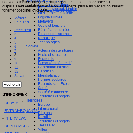
Sciences et techniques
nouveaux métiers naissent, d'autres perdent de leur importance ou
Culture scientifique
disparaissent entièrement et selon les experts, plusieurs métiers pourraient
Développement durable
fortement décliner d’ici 2030.
En savoir plus...
Intelligence artificielle
Logiciels libres
Métiers
Métavers
Etudiants
Outils et logiciels
Réalité augmentée
Précédent
Ressources sciences
3
Robotique
4
Technologies
5
Société
6
Acteurs des territoires
7
Ecole et structure
8
Economie
9
Ecosystème éducatif
10
Génération internet
11
Handicap
12
Mondialisation
Suivant
Normes scolaires
Regards sur l’Ecole
Santé
Société connectée
S'INFORMER
Territoires et projets
Territoires
-
DEBATS
Europe
International
-
FAITS MARQUANTS
Régions
Ruralité
-
INTERVIEWS
Territoires et projets
Tiers lieux
-
REPORTAGES
Villes