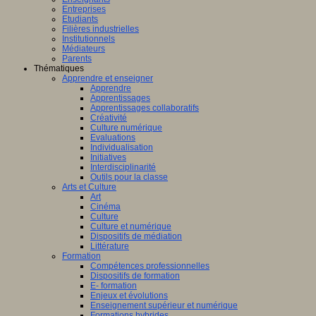
Entreprises
Etudiants
Filières industrielles
Institutionnels
Médiateurs
Parents
Thématiques
Apprendre et enseigner
Apprendre
Apprentissages
Apprentissages collaboratifs
Créativité
Culture numérique
Evaluations
Individualisation
Initiatives
Interdisciplinarité
Outils pour la classe
Arts et Culture
Art
Cinéma
Culture
Culture et numérique
Dispositifs de médiation
Littérature
Formation
Compétences professionnelles
Dispositifs de formation
E- formation
Enjeux et évolutions
Enseignement supérieur et numérique
Formations hybrides