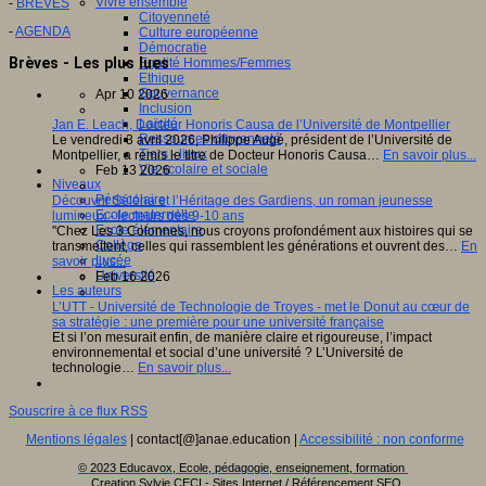
Vivre ensemble
-
BREVES
Citoyenneté
-
AGENDA
Culture européenne
Démocratie
Brèves - Les plus lues
Egalité Hommes/Femmes
Ethique
Gouvernance
Apr 10 2026
Inclusion
Laïcité
Jan E. Leach, Docteur Honoris Causa de l’Université de Montpellier
Ressources citoyenneté
Le vendredi 3 avril 2026, Philippe Augé, président de l’Université de
Tiers - lieux
Montpellier, a remis le titre de Docteur Honoris Causa…
En savoir plus...
Vie scolaire et sociale
Feb 13 2026
Niveaux
Périscolaire
Découvrir Séléna et l’Héritage des Gardiens, un roman jeunesse
Ecole maternelle
lumineux - lecteurs dès 9-10 ans
Ecole élémentaire
"Chez Les 3 Colonnes, nous croyons profondément aux histoires qui se
Collège
transmettent, celles qui rassemblent les générations et ouvrent des…
En
Lycée
savoir plus...
Université
Feb 16 2026
Les auteurs
L’UTT - Université de Technologie de Troyes - met le Donut au cœur de
sa stratégie : une première pour une université française
Et si l’on mesurait enfin, de manière claire et rigoureuse, l’impact
environnemental et social d’une université ? L’Université de
technologie…
En savoir plus...
Souscrire à ce flux RSS
Mentions légales
| contact[@]anae.education |
Accessibilité : non conforme
© 2023 Educavox, Ecole, pédagogie, enseignement, formation
Creation Sylvie CECI - Sites Internet / Référencement SEO