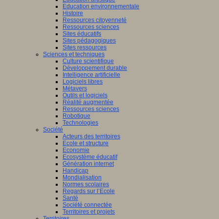
Education environnementale
Histoire
Ressources citoyenneté
Ressources sciences
Sites éducatifs
Sites pédagogiques
Sites ressources
Sciences et techniques
Culture scientifique
Développement durable
Intelligence artificielle
Logiciels libres
Métavers
Outils et logiciels
Réalité augmentée
Ressources sciences
Robotique
Technologies
Société
Acteurs des territoires
Ecole et structure
Economie
Ecosystème éducatif
Génération internet
Handicap
Mondialisation
Normes scolaires
Regards sur l’Ecole
Santé
Société connectée
Territoires et projets
Territoires