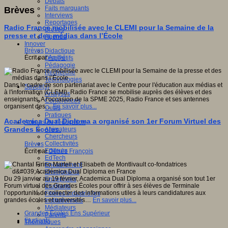
Débats
Faits marquants
Brèves
Interviews
Reportages
Radio France mobilisée avec le CLEMI pour la Semaine de la
Brèves
presse et des médias dans l’École
Agenda
Innover
Brèves
Didactique
Écrit par
An@é
Dispositifs
Pédagogie
Recherche
Technologies
Dans le cadre de son partenariat avec le Centre pour l'éducation aux médias et
Savoir(s)
à l'information (CLEMI), Radio France se mobilise auprès des élèves et des
Analyses
enseignants. A l'occasion de la SPME 2025, Radio France et ses antennes
Conférences
organisent des…
En savoir plus...
Outils
Pratiques
Academica Dual Diploma a organisé son 1er Forum Virtuel des
Acteurs de l'éducation
Grandes Écoles.
Animateurs
Chercheurs
Collectivités
Brèves
Editeurs
Écrit par
Détrée François
EdTech
Encadrement
Enseignants
Du 29 janvier au 19 février, Academica Dual Diploma a organisé son tout 1er
Entreprises
Forum virtuel des Grandes Écoles pour offrir à ses élèves de Terminale
Etudiants
l’opportunité de collecter des informations utiles à leurs candidatures aux
Filières industrielles
grandes écoles et universités…
En savoir plus...
Institutionnels
Médiateurs
Grandes Ecoles Ens Supérieur
Parents
Etudiants
Thématiques