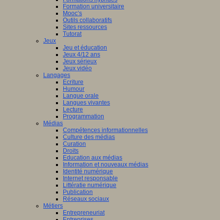
Formation universitaire
Mooc’s
Outils collaboratifs
Sites ressources
Tutorat
Jeux
Jeu et éducation
Jeux 4/12 ans
Jeux sérieux
Jeux vidéo
Langages
Ecriture
Humour
Langue orale
Langues vivantes
Lecture
Programmation
Médias
Compétences informationnelles
Culture des médias
Curation
Droits
Education aux médias
Information et nouveaux médias
Identité numérique
Internet responsable
Littératie numérique
Publication
Réseaux sociaux
Métiers
Entrepreneuriat
Entreprises