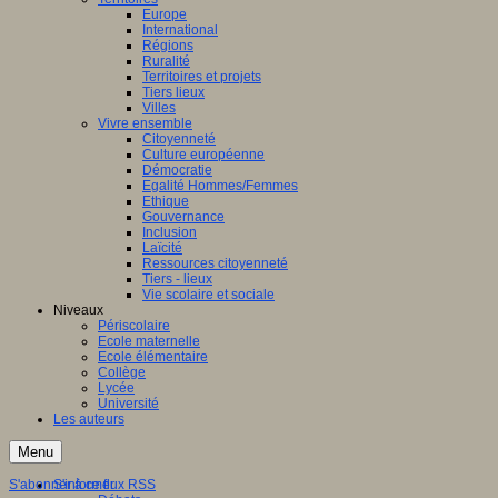
Europe
International
Régions
Ruralité
Territoires et projets
Tiers lieux
Villes
Vivre ensemble
Citoyenneté
Culture européenne
Démocratie
Egalité Hommes/Femmes
Ethique
Gouvernance
Inclusion
Laïcité
Ressources citoyenneté
Tiers - lieux
Vie scolaire et sociale
Niveaux
Périscolaire
Ecole maternelle
Ecole élémentaire
Collège
Lycée
Université
Les auteurs
Menu
S'abonner à ce flux RSS
S'informer