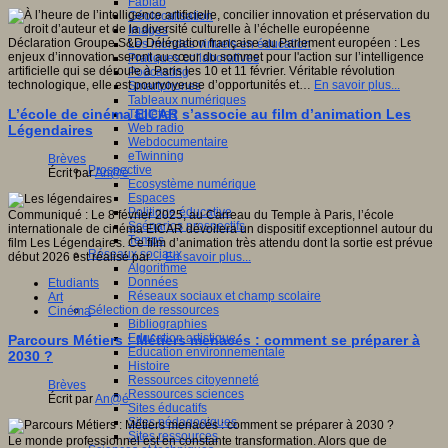
Fablab
Géolocalisation
Images
Déclaration Groupe S&D Délégation française au Parlement européen : Les
Les mondes virtuels en éducation
enjeux d’innovation seront au cœur du sommet pour l'action sur l’intelligence
Pratiques collaboratives
artificielle qui se déroule à Paris les 10 et 11 février. Véritable révolution
Podcasting
technologique, elle est pourvoyeuse d’opportunités et…
En savoir plus...
Smartphones
Tableaux numériques
L’école de cinéma EICAR s’associe au film d’animation Les
Tablettes
Web radio
Légendaires
Webdocumentaire
eTwinning
Brèves
Prospective
Écrit par
An@é
Ecosystème numérique
Espaces
Politique éducative
Communiqué : Le 8 février 2025, au Carreau du Temple à Paris, l’école
Scénarios prospectifs
internationale de cinéma EICAR dévoilera un dispositif exceptionnel autour du
Temps
film Les Légendaires. Ce film d’animation très attendu dont la sortie est prévue
Réseaux sociaux
début 2026 est réalisé par…
En savoir plus...
Algorithme
Données
Etudiants
Réseaux sociaux et champ scolaire
Art
Sélection de ressources
Cinéma
Bibliographies
Education artistique
Parcours Métiers : Métiers menacés : comment se préparer à
Education environnementale
2030 ?
Histoire
Ressources citoyenneté
Brèves
Ressources sciences
Écrit par
An@é
Sites éducatifs
Sites pédagogiques
Sites ressources
Le monde professionnel est en constante transformation. Alors que de