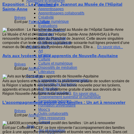
Apprendre et enseigner
Exposition : Le Plancher de Jeannot au Musée de l’Hôpital
Apprendre
Sainte-Anne
Apprentissages
Apprentissages collaboratifs
Créativité
Brèves
Culture numérique
Écrit par
Fatma Alilate
Evaluations
Individualisation
Initiatives
Le Musée d’Art et d’Histoire de l’Hôpital Sainte-Anne (MAHHSA) à Paris
Interdisciplinarité
renouvelle la présentation du Plancher de Jeannot. Cette œuvre singulière
Outils pour la classe
composée d’un texte en lettres capitales de soixante-huit lignes provient d’une
Arts et Culture
maison du Béarn, dans les Pyrénées-Atlantiques. Elle a…
En savoir plus...
Art
Cinéma
Avis aux lycéens et aux apprentis de Nouvelle-Aquitaine
Culture
Culture et numérique
Brèves
Dispositifs de médiation
Écrit par
An@é
Littérature
Formation
Compétences professionnelles
Avis aux lycéens et aux apprentis :la plateforme gratuite de soutien scolaire de
Dispositifs de formation
la Région s’adapte à vos besoins : Une bonne nouvelle pour les lycéens,
E- formation
apprentis et leurs parents : la plateforme gratuite d’aide aux devoirs de la
Enjeux et évolutions
Région Nouvelle-Aquitaine reste ouverte…
En savoir plus...
Enseignement supérieur et numérique
Formations hybrides
L'accompagnement positif des familles : Un art à renouveler
Formation universitaire
Mooc’s
Brèves
Outils collaboratifs
Écrit par
An@é
Sites ressources
Tutorat
Jeux
Écrit par Collectif IFACEF, ce livre réinvente l’accompagnement des familles
Jeu et éducation
grâce à une approche interdisciplinaire et tournée vers leurs forces. Dans cet