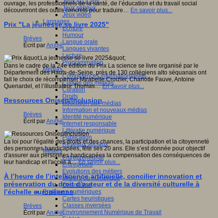
Jeux 4/12 ans
ouvrage, les professionnels de la santé, de l’éducation et du travail social
Jeux sérieux
découvriront des outils concrets pour traduire…
En savoir plus...
Jeux vidéo
Langages
Prix "La jeunesse se livre 2025"
Ecriture
Humour
Brèves
Langue orale
Écrit par
An@é
Langues vivantes
Lecture
Programmation
Dans le cadre de la 24e édition du Prix La science se livre organisé par le
Médias
Département des Hauts-de-Seine, près de 130 collégiens alto séquanais ont
Compétences informationnelles
fait le choix de récompenser Mirabelle Croizier, Charlotte Fauve, Antoine
Culture des médias
Quenardel, et l’illustrateur Thomas…
En savoir plus...
Curation
Droits
Ressources Onisep/Inclusion
Education aux médias
Information et nouveaux médias
Brèves
Identité numérique
Écrit par
An@é
Internet responsable
Littératie numérique
Publication
La loi pour l'égalité des droits et des chances, la participation et la citoyenneté
Réseaux sociaux
des personnes handicapées, fête ses 20 ans. Elle s’est donnée pour objectif
Métiers
d'assurer aux personnes handicapées la compensation des conséquences de
Entrepreneuriat
leur handicap et l'accès à…
En savoir plus...
Entreprises
Evolutions des métiers
À l’heure de l’intelligence artificielle, concilier innovation et
Métiers du numérique
préservation du droit d’auteur et de la diversité culturelle à
Orientation
l’échelle européenne
Pratiques numériques
Cartes heuristiques
Classes inversées
Brèves
Environnement Numérique de Travail
Écrit par
An@é