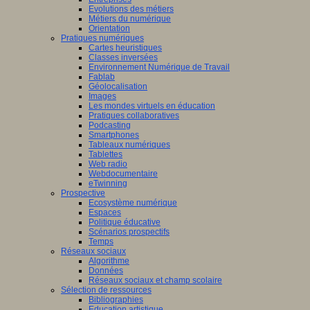
Evolutions des métiers
Métiers du numérique
Orientation
Pratiques numériques
Cartes heuristiques
Classes inversées
Environnement Numérique de Travail
Fablab
Géolocalisation
Images
Les mondes virtuels en éducation
Pratiques collaboratives
Podcasting
Smartphones
Tableaux numériques
Tablettes
Web radio
Webdocumentaire
eTwinning
Prospective
Ecosystème numérique
Espaces
Politique éducative
Scénarios prospectifs
Temps
Réseaux sociaux
Algorithme
Données
Réseaux sociaux et champ scolaire
Sélection de ressources
Bibliographies
Education artistique