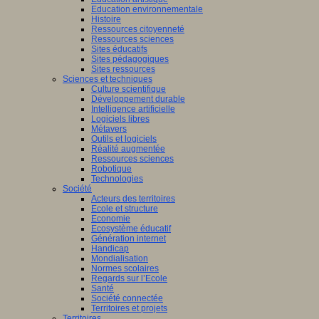
Education environnementale
Histoire
Ressources citoyenneté
Ressources sciences
Sites éducatifs
Sites pédagogiques
Sites ressources
Sciences et techniques
Culture scientifique
Développement durable
Intelligence artificielle
Logiciels libres
Métavers
Outils et logiciels
Réalité augmentée
Ressources sciences
Robotique
Technologies
Société
Acteurs des territoires
Ecole et structure
Economie
Ecosystème éducatif
Génération internet
Handicap
Mondialisation
Normes scolaires
Regards sur l’Ecole
Santé
Société connectée
Territoires et projets
Territoires