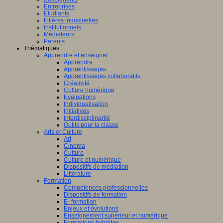
Entreprises
e
Etudiants
Filières industrielles
Institutionnels
Médiateurs
Parents
Thématiques
ignement.
Apprendre et enseigner
Apprendre
Apprentissages
Apprentissages collaboratifs
Créativité
Culture numérique
l, « Roland
Evaluations
s
Individualisation
Initiatives
Interdisciplinarité
u :
Outils pour la classe
Arts et Culture
Art
Cinéma
Culture
Culture et numérique
ue «.
Dispositifs de médiation
ox,
Littérature
Formation
Compétences professionnelles
Dispositifs de formation
E- formation
Enjeux et évolutions
Enseignement supérieur et numérique
Formations hybrides