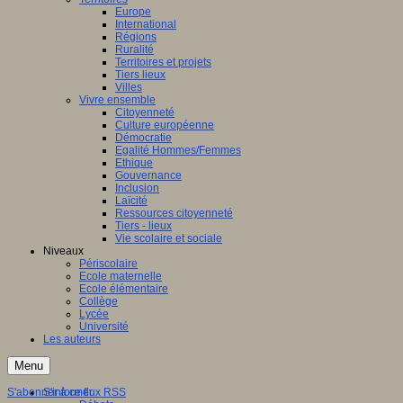
Europe
International
Régions
Ruralité
Territoires et projets
Tiers lieux
Villes
Vivre ensemble
Citoyenneté
Culture européenne
Démocratie
Egalité Hommes/Femmes
Ethique
Gouvernance
Inclusion
Laïcité
Ressources citoyenneté
Tiers - lieux
Vie scolaire et sociale
Niveaux
Périscolaire
Ecole maternelle
Ecole élémentaire
Collège
Lycée
Université
Les auteurs
Menu
S'abonner à ce flux RSS
S'informer