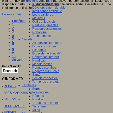
Sciences et techniques
offrir à l’humanité une éducation interactive, personnalisée, à faible coût,
Culture scientifique
disponible partout et à tout moment avec le tuteur Korbi, alimentée par une
Développement durable
intelligence artificielle.
Intelligence artificielle
En savoir plus...
Logiciels libres
Métavers
Précédent
Outils et logiciels
1
Réalité augmentée
2
Ressources sciences
3
Robotique
4
Technologies
5
Société
6
Acteurs des territoires
7
Ecole et structure
8
Economie
9
Ecosystème éducatif
10
Génération internet
Suivant
Handicap
Mondialisation
Page 3 sur 13
Normes scolaires
Regards sur l’Ecole
Santé
Société connectée
S'INFORMER
Territoires et projets
Territoires
-
DEBATS
Europe
International
-
FAITS MARQUANTS
Régions
-
INTERVIEWS
Ruralité
Territoires et projets
-
REPORTAGES
Tiers lieux
Villes
-
BREVES