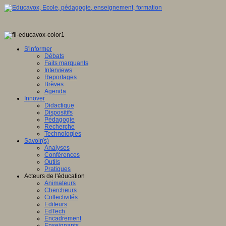
s
S'informer
Débats
Faits marquants
[i]
eu
Interviews
Reportages
Brèves
Agenda
tion :
Innover
er
Didactique
Dispositifs
ue »
Pédagogie
Recherche
Technologies
s.
Savoir(s)
Analyses
Conférences
Outils
e,
Pratiques
Acteurs de l'éducation
rs
Animateurs
Chercheurs
Collectivités
Editeurs
lum
EdTech
Encadrement
ntissage
Enseignants