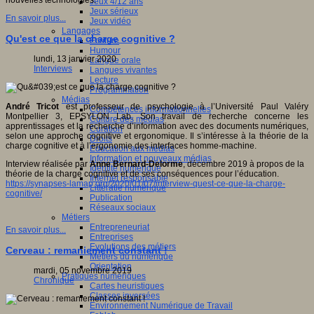
nouvelles technologies.
Jeux 4/12 ans
Jeux sérieux
En savoir plus...
Jeux vidéo
Langages
Qu'est ce que la charge cognitive ?
Ecriture
Humour
lundi, 13 janvier 2020
Langue orale
Interviews
Langues vivantes
Lecture
Programmation
Médias
André Tricot
est professeur de psychologie à l’Université Paul Valéry
Compétences informationnelles
Montpellier 3, EPSYLON Lab. Son travail de recherche concerne les
Culture des médias
apprentissages et la recherche d’information avec des documents numériques,
Curation
selon une approche cognitive et ergonomique. Il s’intéresse à la théorie de la
Droits
charge cognitive et à l’ergonomie des interfaces homme-machine.
Education aux médias
Information et nouveaux médias
Interview réalisée par
Anne Bernard-Delorme
, décembre 2019 à propos de la
Identité numérique
théorie de la charge cognitive et de ses conséquences pour l’éducation.
Internet responsable
https://synapses-lamap.org/2020/01/07/interview-quest-ce-que-la-charge-
Littératie numérique
cognitive/
Publication
Réseaux sociaux
Métiers
Entrepreneuriat
En savoir plus...
Entreprises
Evolutions des métiers
Cerveau : remaniement constant !
Métiers du numérique
Orientation
mardi, 05 novembre 2019
Pratiques numériques
Chronique
Cartes heuristiques
Classes inversées
Environnement Numérique de Travail