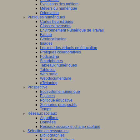
Evolutions des métiers
Métiers du numérique
Orientation
Pratiques numériques
Cartes heuristiques
Classes inversées
Environnement Numérique de Travail
Fablab
Géolocalisation
Images
Les mondes virtuels en éducation
Pratiques collaboratives
Podcasting
Smartphones
Tableaux numériques
Tablettes
Web radio
Webdocumentaire
eTwinning
Prospective
Ecosystème numérique
Espaces
Politique éducative
Scénarios prospectifs
Temps
Réseaux sociaux
Algorithme
Données
Réseaux sociaux et champ scolaire
Sélection de ressources
Bibliographies
Education artistique