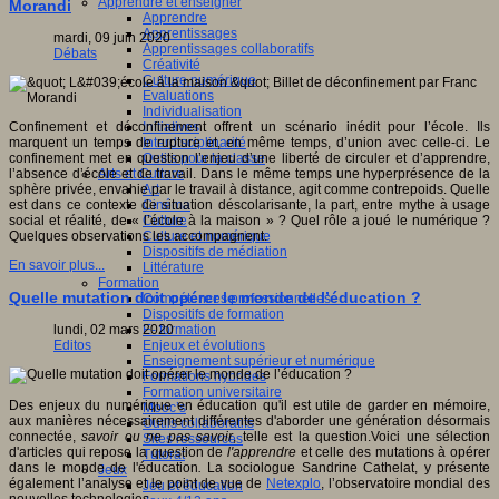
Apprendre et enseigner
Morandi
Apprendre
Apprentissages
mardi, 09 juin 2020
Apprentissages collaboratifs
Débats
Créativité
Culture numérique
Evaluations
Individualisation
Initiatives
Confinement et déconfinement offrent un scénario inédit pour l’école. Ils
Interdisciplinarité
marquent un temps de rupture et, en même temps, d’union avec celle-ci. Le
Outils pour la classe
confinement met en question l’enjeu d’une liberté de circuler et d’apprendre,
Arts et Culture
l’absence d’école et de travail. Dans le même temps une hyperprésence de la
Art
sphère privée, envahie par le travail à distance, agit comme contrepoids. Quelle
Cinéma
est dans ce contexte de situation déscolarisante, la part, entre mythe à usage
Culture
social et réalité, de « l’école à la maison » ? Quel rôle a joué le numérique ?
Culture et numérique
Quelques observations les accompagnent.
Dispositifs de médiation
En savoir plus...
Littérature
Formation
Quelle mutation doit opérer le monde de l’éducation ?
Compétences professionnelles
Dispositifs de formation
E- formation
lundi, 02 mars 2020
Enjeux et évolutions
Editos
Enseignement supérieur et numérique
Formations hybrides
Formation universitaire
Des enjeux du numérique en éducation qu'il est utile de garder en mémoire,
Mooc’s
aux manières nécessairement différentes d'aborder une génération désormais
Outils collaboratifs
connectée,
savoir ou ne pas savoir
, telle est la question.Voici une sélection
Sites ressources
d'articles qui repose la question de
l'apprendre
et celle des mutations à opérer
Tutorat
dans le monde de l'éducation
.
La sociologue Sandrine Cathelat, y présente
Jeux
également l’analyse et le point de vue de
Netexplo
, l’observatoire mondial des
Jeu et éducation