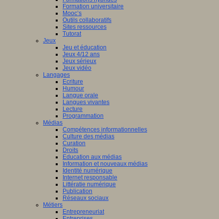
Formation universitaire
Mooc’s
Outils collaboratifs
Sites ressources
Tutorat
Jeux
Jeu et éducation
Jeux 4/12 ans
Jeux sérieux
Jeux vidéo
Langages
Ecriture
Humour
Langue orale
Langues vivantes
Lecture
Programmation
Médias
Compétences informationnelles
Culture des médias
Curation
Droits
Education aux médias
Information et nouveaux médias
Identité numérique
Internet responsable
Littératie numérique
Publication
Réseaux sociaux
Métiers
Entrepreneuriat
Entreprises