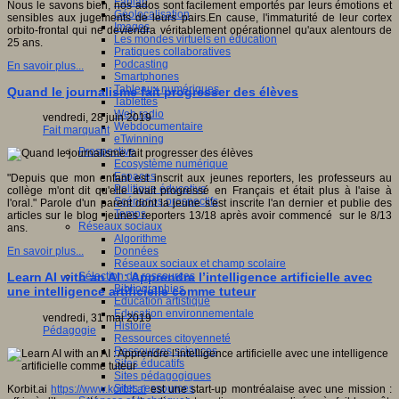
Fablab
Nous le savons bien, nos ados sont facilement emportés par leurs émotions et
Géolocalisation
sensibles aux jugements de leurs pairs.En cause, l'immaturité de leur cortex
Images
orbito-frontal qui ne deviendra véritablement opérationnel qu'aux alentours de
Les mondes virtuels en éducation
25 ans.
Pratiques collaboratives
Podcasting
En savoir plus...
Smartphones
Tableaux numériques
Quand le journalisme fait progresser des élèves
Tablettes
Web radio
vendredi, 28 juin 2019
Webdocumentaire
Fait marquant
eTwinning
Prospective
Ecosystème numérique
Espaces
"Depuis que mon enfant est inscrit aux jeunes reporters, les professeurs au
Politique éducative
collège m'ont dit qu'elle avait progressé en Français et était plus à l'aise à
Scénarios prospectifs
l'oral." Parole d'un parent dont la jeune s'est inscrite l'an dernier et publie des
Temps
articles sur le blog jeunes reporters 13/18 après avoir commencé sur le 8/13
Réseaux sociaux
ans.
Algorithme
Données
En savoir plus...
Réseaux sociaux et champ scolaire
Sélection de ressources
Learn AI with an AI : Apprendre l’intelligence artificielle avec
Bibliographies
une intelligence artificielle comme tuteur
Education artistique
Education environnementale
vendredi, 31 mai 2019
Histoire
Pédagogie
Ressources citoyenneté
Ressources sciences
Sites éducatifs
Sites pédagogiques
Sites ressources
Korbit.ai
https://www.korbit.ai
est une start-up montréalaise avec une mission :