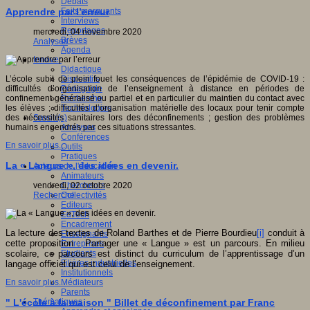
Débats
Faits marquants
Apprendre par l’erreur
Interviews
Reportages
mercredi, 04 novembre 2020
Brèves
Analyses
Agenda
Innover
Didactique
Dispositifs
L’école subit de plein fouet les conséquences de l’épidémie de COVID-19 :
Pédagogie
difficultés d’organisation de l’enseignement à distance en périodes de
Recherche
confinement généralisé ou partiel et en particulier du maintien du contact avec
Technologies
les élèves ; difficultés d’organisation matérielle des locaux pour tenir compte
Savoir(s)
des nécessités sanitaires lors des déconfinements ; gestion des problèmes
Analyses
humains engendrés par ces situations stressantes.
Conférences
En savoir plus...
Outils
Pratiques
La « Langue », des idées en devenir.
Acteurs de l'éducation
Animateurs
Chercheurs
vendredi, 02 octobre 2020
Collectivités
Recherche
Editeurs
EdTech
Encadrement
La lecture des textes de Roland Barthes et de Pierre Bourdieu
[i]
conduit à
Enseignants
cette proposition : Partager une « Langue » est un parcours. En milieu
Entreprises
Etudiants
scolaire, ce parcours est distinct du curriculum de l’apprentissage d’un
Filières industrielles
langage officiel qui est celui de l’enseignement.
Institutionnels
Médiateurs
En savoir plus...
Parents
Thématiques
" L'école à la maison " Billet de déconfinement par Franc