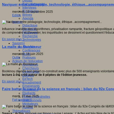
Débats
Faits marquants
Naviguer entre pédagogie, technologie, éthique...accompagneme
Interviews
Reportages
mercredi, 10 septembre 2025
Brèves
Editos
Agenda
Innover
Didactique
Dispositifs
Influence invisible des algorithmes, privatisation rampante, fracture géopolitiqu
Pédagogie
de comprendre et d'inventer, les inquiétudes se dessinent et questionnent l'éduca
Recherche
En savoir plus...
Technologies
Savoir(s)
La malle du Bookineur
Analyses
Conférences
Outils
mercredi, 18 juin 2025
Pratiques
Outils
Acteurs de l'éducation
Animateurs
Chercheurs
Bookinou dévoile son projet co-construit avec plus de 500 enseignants volontair
Collectivités
lecture à été créé autour de 8 pépites de l'édition jeunesse.
Editeurs
EdTech
En savoir plus...
Encadrement
Enseignants
Faire battre le cœur de la science en français : bilan du 92e Con
Entreprises
Etudiants
mardi, 27 mai 2025
Filières industrielles
Fait marquant
Institutionnels
Médiateurs
Parents
Thématiques
Source : Acfas
, proposé par Ninon Louise Lepage : L’Acfas est très fière de la