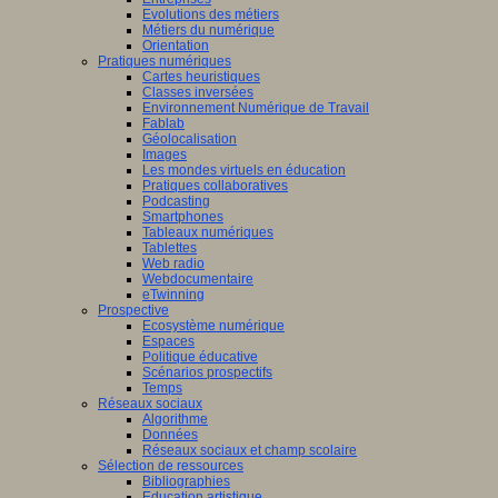
Evolutions des métiers
Métiers du numérique
Orientation
Pratiques numériques
Cartes heuristiques
Classes inversées
Environnement Numérique de Travail
Fablab
Géolocalisation
Images
Les mondes virtuels en éducation
Pratiques collaboratives
Podcasting
Smartphones
Tableaux numériques
Tablettes
Web radio
Webdocumentaire
eTwinning
Prospective
Ecosystème numérique
Espaces
Politique éducative
Scénarios prospectifs
Temps
Réseaux sociaux
Algorithme
Données
Réseaux sociaux et champ scolaire
Sélection de ressources
Bibliographies
Education artistique