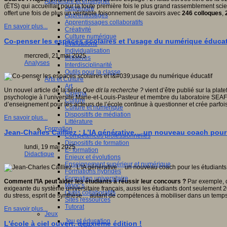
Apprendre et enseigner
(ÉTS) qui accueillait pour la toute première fois le plus grand rassemblement scien
Apprendre
offert une fois de plus un véritable foisonnement de savoirs avec
246 colloques
,
Apprentissages
Apprentissages collaboratifs
En savoir plus...
Créativité
Culture numérique
Co-penser les espaces scolaires et l'usage du numérique éducat
Evaluations
Individualisation
mercredi, 21 mai 2025
Initiatives
Analyses
Interdisciplinarité
Outils pour la classe
Arts et Culture
Art
Un nouvel article de la série
Que dit la recherche ?
vient d’être publié sur la plat
Cinéma
psychologie à l’université Marie-et-Louis-Pasteur et membre du laboratoire SEAFE
Culture
d’enseignement pour les acteurs de l’école continue à questionner et crée parfoi
Culture et numérique
Dispositifs de médiation
En savoir plus...
Littérature
Formation
Jean-Charles Cailliez : L’IA générative… un nouveau coach pour
Compétences professionnelles
Dispositifs de formation
lundi, 19 mai 2025
E- formation
Didactique
Enjeux et évolutions
Enseignement supérieur et numérique
Formations hybrides
Formation universitaire
Comment l’IA peut aider les étudiants à réussir leur concours ?
Par exemple, c
Mooc’s
exigeante du système universitaire français, aussi les étudiants dont seulement 2
Outils collaboratifs
du stress, esprit de synthèse… autant de compétences à mobiliser dans un temps 
Sites ressources
Tutorat
En savoir plus...
Jeux
Jeu et éducation
L'école à ciel ouvert, deuxième édition !