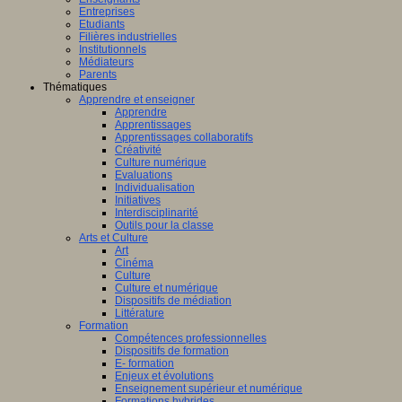
Entreprises
Etudiants
Filières industrielles
Institutionnels
Médiateurs
Parents
Thématiques
Apprendre et enseigner
Apprendre
Apprentissages
Apprentissages collaboratifs
Créativité
Culture numérique
Evaluations
Individualisation
Initiatives
Interdisciplinarité
Outils pour la classe
Arts et Culture
Art
Cinéma
Culture
Culture et numérique
Dispositifs de médiation
Littérature
Formation
Compétences professionnelles
Dispositifs de formation
E- formation
Enjeux et évolutions
Enseignement supérieur et numérique
Formations hybrides