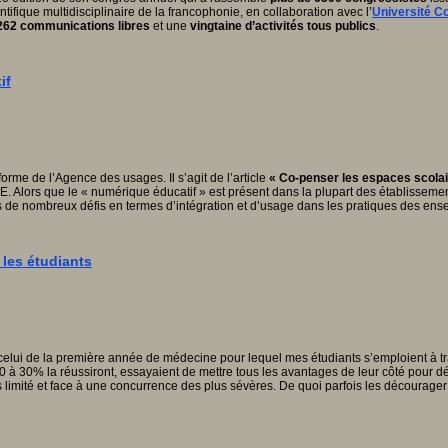
tifique multidisciplinaire de la francophonie, en collaboration avec l’
Université C
262 communications libres
et une
vingtaine d’activités tous publics
.
if
eforme de l’Agence des usages. Il s’agit de l’article
« Co-penser les espaces scolai
. Alors que le « numérique éducatif » est présent dans la plupart des établisseme
s de nombreux défis en termes d’intégration et d’usage dans les pratiques des ens
 les étudiants
elui de la première année de médecine pour lequel mes étudiants s’emploient à trav
0 à 30% la réussiront, essayaient de mettre tous les avantages de leur côté pour dé
limité et face à une concurrence des plus sévères. De quoi parfois les décourager 