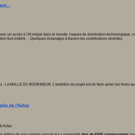
nt...
e avec un accès à l’IA inégal dans le monde, risques de domination technologique, 
tion tout entière …Quelques éclairages à travers les contributions récentes.
es : LA MALLE DU BOOKINEUR. L'ambition du projet est de faire aimer les livres au
grès de l'Acfas
 92e édition de son congrès annuel qui a rassemblé
plus de 6500 congressistes
iss