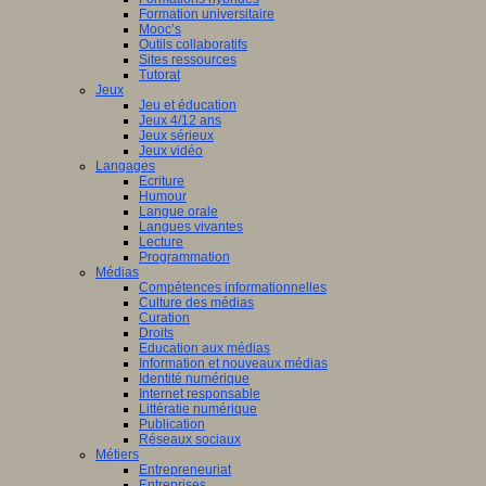
Formation universitaire
Mooc’s
Outils collaboratifs
Sites ressources
Tutorat
Jeux
Jeu et éducation
Jeux 4/12 ans
Jeux sérieux
Jeux vidéo
Langages
Ecriture
Humour
Langue orale
Langues vivantes
Lecture
Programmation
Médias
Compétences informationnelles
Culture des médias
Curation
Droits
Education aux médias
Information et nouveaux médias
Identité numérique
Internet responsable
Littératie numérique
Publication
Réseaux sociaux
Métiers
Entrepreneuriat
Entreprises