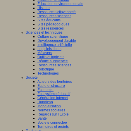
Education environnementale
Histoire
Ressources citoyenneté
Ressources sciences
Sites éducatifs
Sites pédagogiques
Sites ressources
Sciences et techniques
Culture scientifique
Développement durable
Intelligence artificielle
Logiciels libres
Métavers
Outils et logiciels
Réalité augmentée
Ressources sciences
Robotique
Technologies
Société
Acteurs des territoires
Ecole et structure
Economie
Ecosystème éducatif
Génération internet
Handicap
Mondialisation
Normes scolaires
Regards sur l’Ecole
Santé
Société connectée
Territoires et projets
Territoires