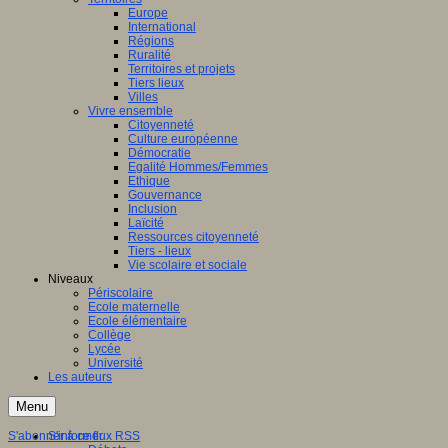
Europe
International
Régions
Ruralité
Territoires et projets
Tiers lieux
Villes
Vivre ensemble
Citoyenneté
Culture européenne
Démocratie
Egalité Hommes/Femmes
Ethique
Gouvernance
Inclusion
Laïcité
Ressources citoyenneté
Tiers - lieux
Vie scolaire et sociale
Niveaux
Périscolaire
Ecole maternelle
Ecole élémentaire
Collège
Lycée
Université
Les auteurs
Menu
S'abonner à ce flux RSS
S'informer