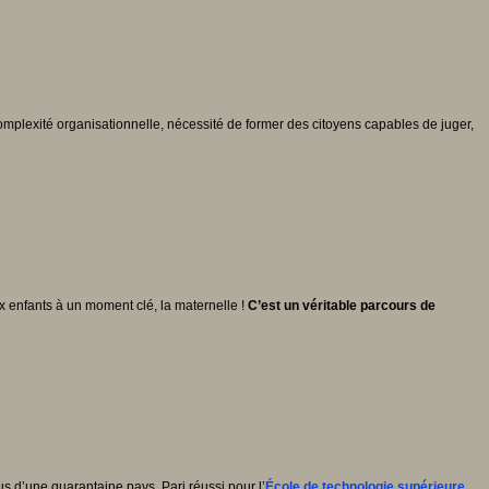
complexité organisationnelle, nécessité de former des citoyens capables de juger,
x enfants à un moment clé, la maternelle !
C’est un véritable parcours de
us d’une quarantaine pays. Pari réussi pour l’
École de technologie supérieure