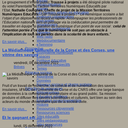
Fablab
Le groupement d’intérêt public
Trousse à projets
a été désigné pilote national
Géolocalisation
du volet Parentalité de l’action Territoires Numériques Éducatifs par
Images
l’Etat.
Nathalie Couégnas, Cheffe de projet de la Mission Territoires
Les mondes virtuels en éducation
Numériques Educatifs -
GIP Trousse à projets
: "
Le numérique scolaire a fait
Pratiques collaboratives
l’objet d’un déploiement récent et rapide. Accompagner les professionnels de
Podcasting
l’Education nationale vers un pilotage via la coéducation peut permettre de
Smartphones
travailler en équipe la question du numérique d’un point de vue social :
celui de
Tableaux numériques
l’attention portée à ce que le numérique ne soit pas un obstacle à
Tablettes
l’implication de tous les parents dans la scolarité de leurs enfants."
Web radio
Webdocumentaire
En savoir plus...
eTwinning
Prospective
La Médiathèque Culturelle de la Corse et des Corses, une
Ecosystème numérique
vitrine des savoirs
Espaces
Politique éducative
vendredi, 09 décembre 2022
Scénarios prospectifs
Brèves
Temps
Réseaux sociaux
Algorithme
Données
Réseaux sociaux et champ scolaire
Fruit d’un travail de recherche, de collecte et de numérisation des savoirs
Sélection de ressources
insulaires, la M3C de l’Université de Corse et du CNRS offre une large banque
Bibliographies
de données à la communauté universitaire et au grand public. Sa mission :
Education artistique
produire et diffuser des savoirs scientifiques et culturels, tant bien au sein des
Education environnementale
acteurs du monde universitaire que de la société civile.
Histoire
Ressources citoyenneté
En savoir plus...
Ressources sciences
Sites éducatifs
Et le gagnant est ….
Sites pédagogiques
Sites ressources
lundi, 05 décembre 2022