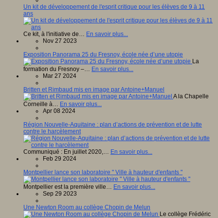
Un kit de développement de l'esprit critique pour les élèves de 9 à 11
ans
Ce kit, à l'initiative de…
En savoir plus...
Nov 27 2023
Exposition Panorama 25 du Fresnoy, école née d’une utopie
La
formation du Fresnoy –…
En savoir plus...
Mar 27 2024
Britten et Rimbaud mis en image par Antoine+Manuel
A la Chapelle
Corneille à…
En savoir plus...
Apr 08 2024
Région Nouvelle-Aquitaine : plan d’actions de prévention et de lutte
contre le harcèlement
Communiqué : En juillet 2020,…
En savoir plus...
Feb 29 2024
Montpellier lance son laboratoire " Ville à hauteur d'enfants "
Montpellier est la première ville…
En savoir plus...
Sep 29 2023
Une Newton Room au collège Chopin de Melun
Le collège Frédéric