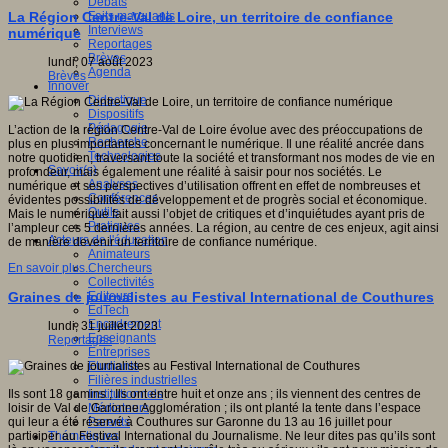
Débats
Faits marquants
La Région Centre-Val de Loire, un territoire de confiance
Interviews
numérique
Reportages
Brèves
lundi, 07 août 2023
Agenda
Brèves
Innover
Didactique
Dispositifs
Pédagogie
L’action de la région Centre-Val de Loire évolue avec des préoccupations de
Recherche
plus en plus importantes concernant le numérique. Il une réalité ancrée dans
Technologies
notre quotidien, traversant toute la société et transformant nos modes de vie en
Savoir(s)
profondeur, mais également une réalité à saisir pour nos sociétés. Le
Analyses
numérique et ses perspectives d’utilisation offrent en effet de nombreuses et
Conférences
évidentes possibilités de développement et de progrès social et économique.
Outils
Mais le numérique fait aussi l’objet de critiques et d’inquiétudes ayant pris de
Pratiques
l’ampleur ces 5 dernières années. La région, au centre de ces enjeux, agit ainsi
Acteurs de l'éducation
de manière devenir un territoire de confiance numérique.
Animateurs
Chercheurs
En savoir plus...
Collectivités
Editeurs
Graines de journalistes au Festival International de Couthures
EdTech
Encadrement
lundi, 31 juillet 2023
Enseignants
Reportages
Entreprises
Etudiants
Filières industrielles
Institutionnels
Ils sont 18 gamins ; Ils ont entre huit et onze ans ; ils viennent des centres de
Médiateurs
loisir de Val de Garonne Agglomération ; ils ont planté la tente dans l’espace
Parents
qui leur a été réservé à Couthures sur Garonne du 13 au 16 juillet pour
Thématiques
participer au Festival International du Journalisme. Ne leur dites pas qu’ils sont