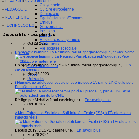
Vivre ensemble
-
DISPOSITIFS
Citoyenneté
-
PEDAGOGIE
Culture européenne
Démocratie
-
RECHERCHE
Egalité Hommes/Femmes
Ethique
-
TECHNOLOGIES
Gouvernance
Inclusion
Dispositifs - Les plus lus
Laïcité
Ressources citoyenneté
Oct 24 2023
Tiers - lieux
Vie scolaire et sociale
Un projet eTwinning La Réunion/Paris/Espagne/Mexique, et Vice Versa
Niveaux
Périscolaire
Ecole maternelle
Un projet eTwinning intitulé « Réunion/Paris/Espagne/Mexique,…
En
Ecole élémentaire
savoir plus...
Collège
Nov 22 2023
Lycée
Université
" Numérique adolescent et vie privée Épisode 1", par le LINC et le pôle
Les auteurs
EducNum de la CNIL
Rédigé par Mehdi Arfaoui (sociologue)…
En savoir plus...
Oct 06 2023
« Mon Entreprise Sociale et Solidaire à l’École (ESS) à l’École », des
impacts réels
Depuis 2019, L’ESPER mène une…
En savoir plus...
Feb 20 2024