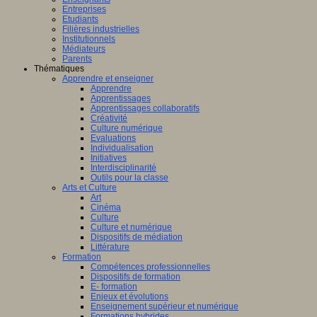
Entreprises
Etudiants
Filières industrielles
Institutionnels
Médiateurs
Parents
Thématiques
Apprendre et enseigner
Apprendre
Apprentissages
Apprentissages collaboratifs
Créativité
Culture numérique
Evaluations
Individualisation
Initiatives
Interdisciplinarité
Outils pour la classe
Arts et Culture
Art
Cinéma
Culture
Culture et numérique
Dispositifs de médiation
Littérature
Formation
Compétences professionnelles
Dispositifs de formation
E- formation
Enjeux et évolutions
Enseignement supérieur et numérique
Formations hybrides