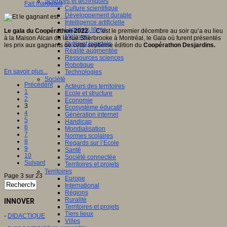
Sciences et techniques
Fait marquant
Culture scientifique
Développement durable
Intelligence artificielle
Logiciels libres
Le gala du Coopérathon 2022
…C’est le premier décembre au soir qu’a eu lieu
Métavers
à la Maison Alcan de la rue Sherbrooke à Montréal, le Gala où furent présentés
Outils et logiciels
les prix aux gagnants de cette septième édition du
Coopérathon Desjardins.
Réalité augmentée
Ressources sciences
Robotique
En savoir plus...
Technologies
Société
Précédent
Acteurs des territoires
1
Ecole et structure
2
Economie
3
Ecosystème éducatif
4
Génération internet
5
Handicap
6
Mondialisation
7
Normes scolaires
8
Regards sur l’Ecole
9
Santé
10
Société connectée
Suivant
Territoires et projets
Territoires
Page 3 sur 23
Europe
International
Régions
Ruralité
INNOVER
Territoires et projets
Tiers lieux
-
DIDACTIQUE
Villes