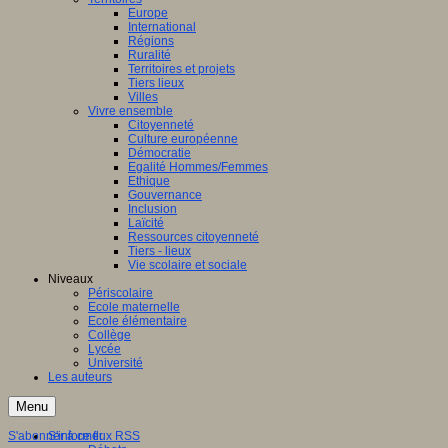
Europe
International
Régions
Ruralité
Territoires et projets
Tiers lieux
Villes
Vivre ensemble
Citoyenneté
Culture européenne
Démocratie
Egalité Hommes/Femmes
Ethique
Gouvernance
Inclusion
Laïcité
Ressources citoyenneté
Tiers - lieux
Vie scolaire et sociale
Niveaux
Périscolaire
Ecole maternelle
Ecole élémentaire
Collège
Lycée
Université
Les auteurs
Menu
S'abonner à ce flux RSS
S'informer