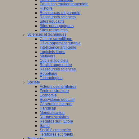
Education environnementale
Histoire
Ressources citoyenneté
Ressources sciences
Sites éducatifs
Sites pédagogiques
Sites ressources
Sciences et techniques
Culture scientifique
Développement durable
Intelligence artificielle
Logiciels libres
Métavers
Outils et logiciels
Réalité augmentée
Ressources sciences
Robotique
Technologies
Société
Acteurs des territoires
Ecole et structure
Economie
Ecosystème éducatif
Génération internet
Handicap
Mondialisation
Normes scolaires
Regards sur l’Ecole
Santé
Société connectée
Territoires et projets
Territoires