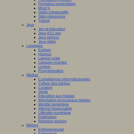
Formation universitaire
Mooc’s
Outils collaboratifs
Sites ressources
Tutorat
Jeux
Jeu et éducation
Jeux 4/12 ans
Jeux sérieux
Jeux vidéo
Langages
Ecriture
Humour
Langue orale
Langues vivantes
Lecture
Programmation
Médias
Compétences informationnelles
Culture des médias
Curation
Droits
Education aux médias
Information et nouveaux médias
Identité numérique
Internet responsable
Littératie numérique
Publication
Réseaux sociaux
Métiers
Entrepreneuriat
Entreprises