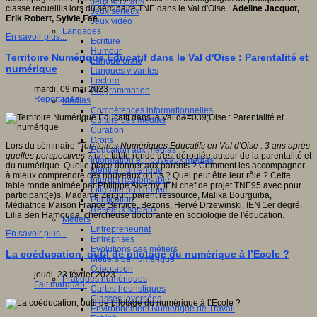
Jeux 4/12 ans
classe recueillis lors du séminaire TNE dans le Val d'Oise :
Adeline Jacquot,
Jeux sérieux
Erik Robert, Sylvie Fae
.
Jeux vidéo
Langages
En savoir plus...
Ecriture
Humour
Territoire Numérique Éducatif dans le Val d'Oise : Parentalité et
Langue orale
numérique
Langues vivantes
Lecture
mardi, 09 mai 2023
Programmation
Reportages
Médias
Compétences informationnelles
Culture des médias
Curation
Droits
Lors du séminaire
"Territoires Numériques Educatifs en Val d'Oise : 3 ans après
Education aux médias
quelles perspectives
? une table ronde s'est déroulée autour de la parentalité et
Information et nouveaux médias
du numérique. Quelle place donner aux parents ? Comment les accompagner
Identité numérique
à mieux comprendre ces nouveaux outils ? Quel peut être leur rôle ? Cette
Internet responsable
table ronde animée par Philippe Alverny, IEN chef de projet TNE95 avec pour
Littératie numérique
participant(e)s, Madame Zerguit, parent ressource, Malika Bourguiba,
Publication
Médiatrice Maison France Service, Bezons, Hervé Drzewinski, IEN 1er degré,
Réseaux sociaux
Lilia Ben Hamouda, chercheuse doctorante en sociologie de l'éducation.
Métiers
Entrepreneuriat
En savoir plus...
Entreprises
Evolutions des métiers
La coéducation, outil de pilotage du numérique à l’Ecole ?
Métiers du numérique
Orientation
jeudi, 23 février 2023
Pratiques numériques
Fait marquant
Cartes heuristiques
Classes inversées
Environnement Numérique de Travail