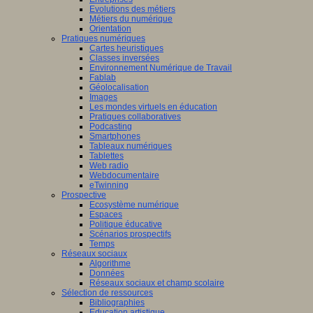
Evolutions des métiers
Métiers du numérique
Orientation
Pratiques numériques
Cartes heuristiques
Classes inversées
Environnement Numérique de Travail
Fablab
Géolocalisation
Images
Les mondes virtuels en éducation
Pratiques collaboratives
Podcasting
Smartphones
Tableaux numériques
Tablettes
Web radio
Webdocumentaire
eTwinning
Prospective
Ecosystème numérique
Espaces
Politique éducative
Scénarios prospectifs
Temps
Réseaux sociaux
Algorithme
Données
Réseaux sociaux et champ scolaire
Sélection de ressources
Bibliographies
Education artistique