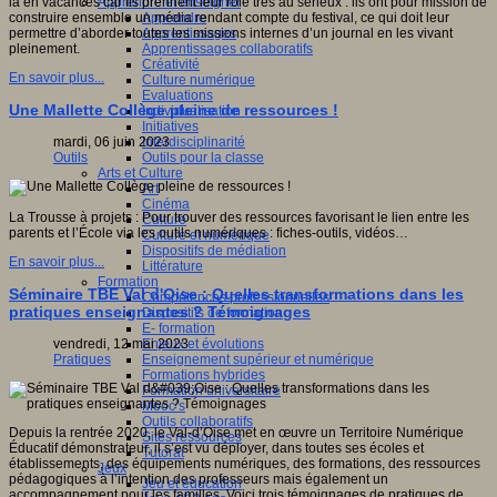
Apprendre et enseigner
là en vacances car ils prennent leur rôle très au sérieux : ils ont pour mission de
Apprendre
construire ensemble un média rendant compte du festival, ce qui doit leur
Apprentissages
permettre d’aborder toutes les missions internes d’un journal en les vivant
Apprentissages collaboratifs
pleinement.
Créativité
En savoir plus...
Culture numérique
Evaluations
Une Mallette Collège pleine de ressources !
Individualisation
Initiatives
Interdisciplinarité
mardi, 06 juin 2023
Outils pour la classe
Outils
Arts et Culture
Art
Cinéma
La Trousse à projets : Pour trouver des ressources favorisant le lien entre les
Culture
parents et l’École via les outils numériques : fiches-outils, vidéos…
Culture et numérique
Dispositifs de médiation
En savoir plus...
Littérature
Formation
Séminaire TBE Val d'Oise : Quelles transformations dans les
Compétences professionnelles
pratiques enseignantes ? Témoignages
Dispositifs de formation
E- formation
Enjeux et évolutions
vendredi, 12 mai 2023
Enseignement supérieur et numérique
Pratiques
Formations hybrides
Formation universitaire
Mooc’s
Outils collaboratifs
Depuis la rentrée 2020, le Val-d’Oise met en œuvre un Territoire Numérique
Sites ressources
Éducatif démonstrateur, il s’est vu déployer, dans toutes ses écoles et
Tutorat
établissements, des équipements numériques, des formations, des ressources
Jeux
pédagogiques à l’intention des professeurs mais également un
Jeu et éducation
accompagnement pour les familles. Voici trois témoignages de pratiques de