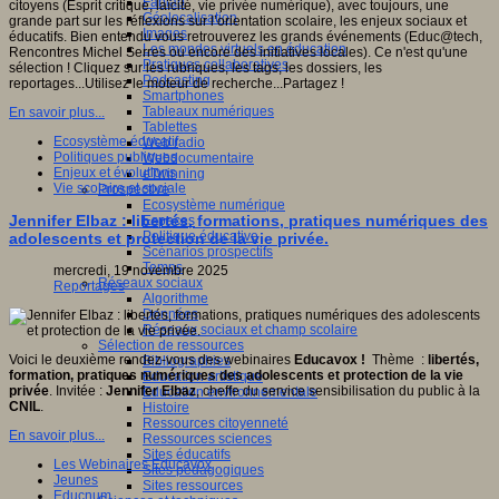
Fablab
citoyens (Esprit critique, laïcité, vie privée numérique), avec toujours, une
Géolocalisation
grande part sur les réflexions sur l’orientation scolaire, les enjeux sociaux et
Images
éducatifs. Bien entendu vous retrouverez les grands événements (Educ@tech,
Les mondes virtuels en éducation
Rencontres Michel Serres ou encore des initiatives locales). Ce n'est qu'une
Pratiques collaboratives
sélection ! Cliquez sur les rubriques, les tags, les dossiers, les
Podcasting
reportages...Utilisez le moteur de recherche...Partagez !
Smartphones
Tableaux numériques
En savoir plus...
Tablettes
Ecosystème éducatif
Web radio
Politiques publiques
Webdocumentaire
Enjeux et évolutions
eTwinning
Vie scolaire et sociale
Prospective
Ecosystème numérique
Jennifer Elbaz : libertés, formations, pratiques numériques des
Espaces
Politique éducative
adolescents et protection de la vie privée.
Scénarios prospectifs
Temps
mercredi, 19 novembre 2025
Réseaux sociaux
Reportages
Algorithme
Données
Réseaux sociaux et champ scolaire
Sélection de ressources
Voici le deuxième rendez-vous des webinaires
Educavox !
Thème :
libertés,
Bibliographies
formation, pratiques numériques des adolescents et protection de la vie
Education artistique
privée
. Invitée :
Jennifer Elbaz
, cheffe du service sensibilisation du public à la
Education environnementale
CNIL
.
Histoire
Ressources citoyenneté
En savoir plus...
Ressources sciences
Sites éducatifs
Les Webinaires Educavox
Sites pédagogiques
Jeunes
Sites ressources
Educnum