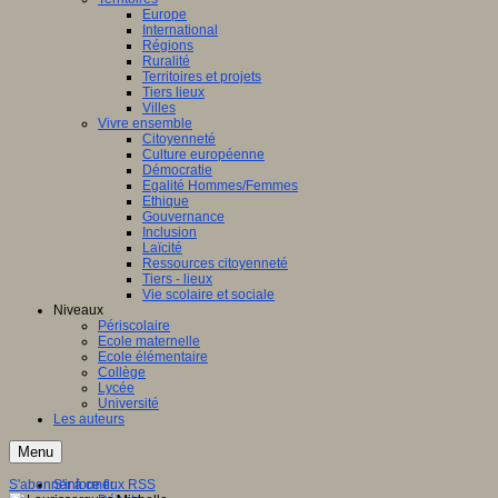
Europe
International
Régions
Ruralité
Territoires et projets
Tiers lieux
Villes
Vivre ensemble
Citoyenneté
Culture européenne
Démocratie
Egalité Hommes/Femmes
Ethique
Gouvernance
Inclusion
Laïcité
Ressources citoyenneté
Tiers - lieux
Vie scolaire et sociale
Niveaux
Périscolaire
Ecole maternelle
Ecole élémentaire
Collège
Lycée
Université
Les auteurs
Menu
S'abonner à ce flux RSS
S'informer