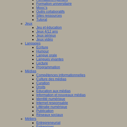
Formation universitaire
Mooc’s
Outils collaboratifs
Sites ressources
Tutorat
Jeux
Jeu et éducation
Jeux 4/12 ans
Jeux sérieux
Jeux vidéo
Langages
Ecriture
Humour
Langue orale
Langues vivantes
Lecture
Programmation
Médias
Compétences informationnelles
Culture des médias
Curation
Droits
Education aux médias
Information et nouveaux médias
Identité numérique
Internet responsable
Littératie numérique
Publication
Réseaux sociaux
Métiers
Entrepreneuriat
Entreprises