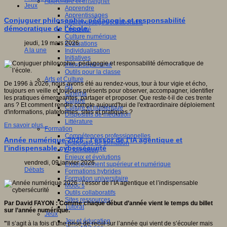
Apprendre et enseigner
Jeux
Apprendre
Apprentissages
Conjuguer philosophie, pédagogie et responsabilité
Apprentissages collaboratifs
démocratique de l’école.
Créativité
Culture numérique
jeudi, 19 mars 2026
Evaluations
A la une
Individualisation
Initiatives
Interdisciplinarité
Outils pour la classe
Arts et Culture
De 1996 à 2026, nous avons été au rendez-vous, tour à tour vigie et écho,
Art
toujours en veille et toujours présents pour observer, accompagner, identifier
Cinéma
les pratiques émergeantes, partager et proposer. Que reste-t-il de ces trente
Culture
ans ? Et comment rendre compte aujourd'hui de l'extraordinaire déploiement
Culture et numérique
d'informations, plateformes, sites et pratiques ?
Dispositifs de médiation
Littérature
En savoir plus...
Formation
Compétences professionnelles
Année numérique 2026 : l’essor de l’IA agentique et
Dispositifs de formation
l’indispensable cybersécurité
E- formation
Enjeux et évolutions
vendredi, 09 janvier 2026
Enseignement supérieur et numérique
Débats
Formations hybrides
Formation universitaire
Mooc’s
Outils collaboratifs
Sites ressources
Par David FAYON : Comme chaque début d’année vient le temps du billet
Tutorat
sur l’année numérique.
Jeux
Jeu et éducation
"
Il s’agit à la fois d’une prise de recul sur l’année qui vient de s’écouler mais