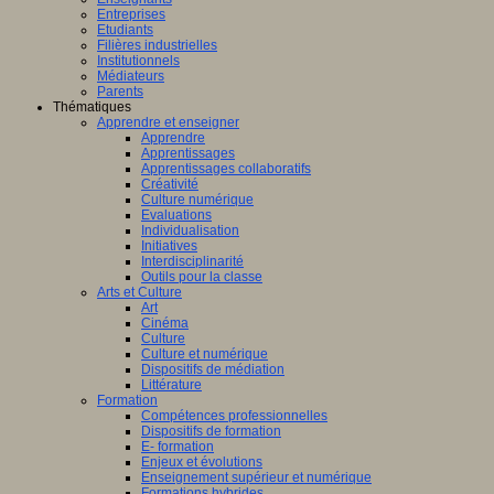
Entreprises
Etudiants
Filières industrielles
Institutionnels
Médiateurs
Parents
Thématiques
Apprendre et enseigner
Apprendre
Apprentissages
Apprentissages collaboratifs
Créativité
Culture numérique
Evaluations
Individualisation
Initiatives
Interdisciplinarité
Outils pour la classe
Arts et Culture
Art
Cinéma
Culture
Culture et numérique
Dispositifs de médiation
Littérature
Formation
Compétences professionnelles
Dispositifs de formation
E- formation
Enjeux et évolutions
Enseignement supérieur et numérique
Formations hybrides