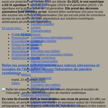
Jeux 4/12 ans
aussi une projection sur l’année 2026 qui débute.
En 2025, le mot numérique
Jeux sérieux
a été IA agentique
. Il succède à IA frugale (2024) et IA générative (2023). L’IA
Jeux vidéo
agentique est la phase active de l’IA générative.
Elle prend des décisions
Langages
autonomes pour atteindre un but
. Suivent détox numérique (2e) pour ne pas
Ecriture
être esclave des écrans et dégafamisation (3e) qui est une prise de conscience
Humour
quoiqu’un peu tardive de notre dépendance aux solutions numériques
Langue orale
américaines (et chinoises également).
Langues vivantes
Lecture
En savoir plus...
Programmation
Médias
Pratiques numériques
Compétences informationnelles
Prospective
Culture des médias
Ecosystème numérique
Curation
Enjeux et évolutions
Droits
Société et numérique
Education aux médias
Géopolitique
Information et nouveaux médias
IA Générative
Identité numérique
Intelligence artificielle
Internet responsable
Littératie numérique
Relier les enjeux technologiques aux valeurs citoyennes et
Publication
sociales de l’éducation, penser l'éducation de manière
Réseaux sociaux
systémique
Métiers
Entrepreneuriat
mardi, 23 décembre 2025
Entreprises
Editos
Evolutions des métiers
Métiers du numérique
Orientation
Pratiques numériques
Cartes heuristiques
En cette fin d’année 2025, je vous propose une revue de presse.
En effet, sur
Classes inversées
Educavox, on perçoit toujours une montée en puissance autour de l’innovation
Environnement Numérique de Travail
pédagogique, de l’intelligence artificielle (IA, hybridation, usages) et des enjeux