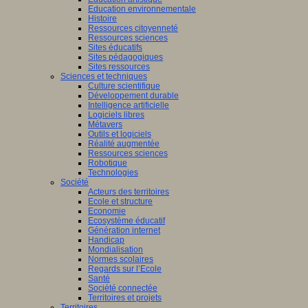
Education environnementale
Histoire
Ressources citoyenneté
Ressources sciences
Sites éducatifs
Sites pédagogiques
Sites ressources
Sciences et techniques
Culture scientifique
Développement durable
Intelligence artificielle
Logiciels libres
Métavers
Outils et logiciels
Réalité augmentée
Ressources sciences
Robotique
Technologies
Société
Acteurs des territoires
Ecole et structure
Economie
Ecosystème éducatif
Génération internet
Handicap
Mondialisation
Normes scolaires
Regards sur l’Ecole
Santé
Société connectée
Territoires et projets
Territoires