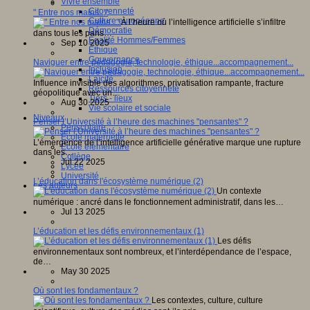
Vivre ensemble
Citoyenneté
" Entre nos mains..."
Culture européenne
À l’heure où l’intelligence artificielle s’infiltre
Démocratie
dans tous les pans…
Egalité Hommes/Femmes
Sep 10 2025
Ethique
Gouvernance
Naviguer entre pédagogie, technologie, éthique...accompagnement...
Inclusion
Laïcité
Influence invisible des algorithmes, privatisation rampante, fracture
Ressources citoyenneté
géopolitique avec un…
Tiers - lieux
Aug 30 2025
Vie scolaire et sociale
Niveaux
Penser l’Université à l’heure des machines "pensantes" ?
Périscolaire
Ecole maternelle
L’émergence de l’intelligence artificielle générative marque une rupture
Ecole élémentaire
dans les…
Collège
Jul 22 2025
Lycée
Université
L’éducation dans l'écosystème numérique (2)
Les auteurs
Un contexte
numérique : ancré dans le fonctionnement administratif, dans les…
Jul 13 2025
L’éducation et les défis environnementaux (1)
Les défis
environnementaux sont nombreux, et l’interdépendance de l’espace,
de…
May 30 2025
Où sont les fondamentaux ?
Les contextes, culture, culture