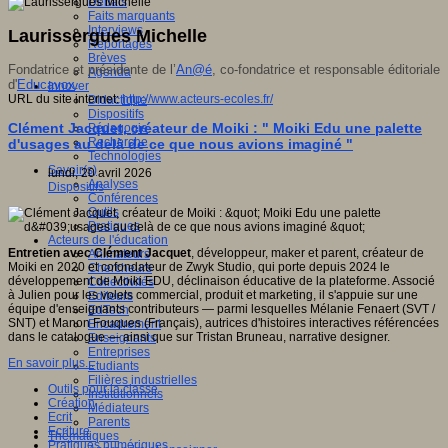
Débats
Faits marquants
Interviews
Laurissergues Michelle
Reportages
Brèves
Fondatrice et présidente de l’
An@é
, co-fondatrice et responsable éditoriale
Agenda
d'
Educavox
.
Innover
URL du site internet:
http://www.acteurs-ecoles.fr/
Didactique
Dispositifs
Clément Jacquet, créateur de Moiki : " Moiki Edu une palette
Pédagogie
Recherche
d'usages au delà de ce que nous avions imaginé "
Technologies
Savoir(s)
lundi, 20 avril 2026
Analyses
Dispositifs
Conférences
Outils
Pratiques
Acteurs de l'éducation
Entretien avec Clément Jacquet
, développeur, maker et parent, créateur de
Animateurs
Moiki en 2020 et cofondateur de Zwyk Studio, qui porte depuis 2024 le
Chercheurs
développement de Moiki EDU, déclinaison éducative de la plateforme. Associé
Collectivités
à Julien pour les volets commercial, produit et marketing, il s'appuie sur une
Editeurs
équipe d'enseignants contributeurs — parmi lesquelles Mélanie Fenaert (SVT /
EdTech
SNT) et Manon Fouques (Français), autrices d'histoires interactives référencées
Encadrement
dans le catalogue — ainsi que sur Tristan Bruneau, narrative designer.
Enseignants
Entreprises
En savoir plus...
Etudiants
Filières industrielles
Outils pour la classe
Institutionnels
Création
Médiateurs
Ecrit
Parents
Ecriture
Thématiques
Pratiques numériques