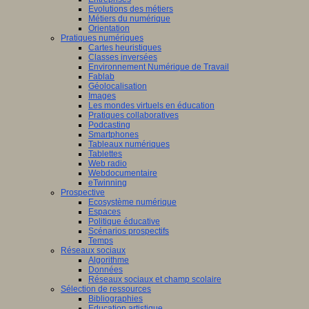
Evolutions des métiers
Métiers du numérique
Orientation
Pratiques numériques
Cartes heuristiques
Classes inversées
Environnement Numérique de Travail
Fablab
Géolocalisation
Images
Les mondes virtuels en éducation
Pratiques collaboratives
Podcasting
Smartphones
Tableaux numériques
Tablettes
Web radio
Webdocumentaire
eTwinning
Prospective
Ecosystème numérique
Espaces
Politique éducative
Scénarios prospectifs
Temps
Réseaux sociaux
Algorithme
Données
Réseaux sociaux et champ scolaire
Sélection de ressources
Bibliographies
Education artistique