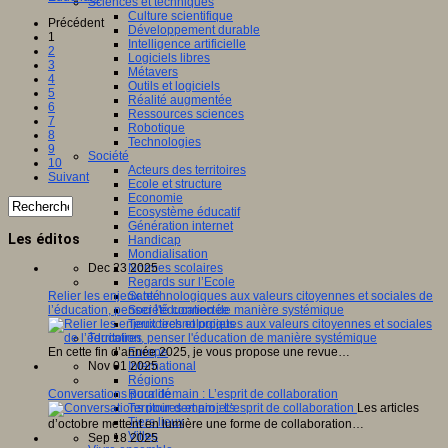
Sciences et techniques
Culture scientifique
Précédent
Développement durable
1
Intelligence artificielle
2
Logiciels libres
3
Métavers
4
Outils et logiciels
5
Réalité augmentée
6
Ressources sciences
7
Robotique
8
Technologies
9
Société
10
Acteurs des territoires
Suivant
Ecole et structure
Economie
Ecosystème éducatif
Génération internet
Les éditos
Handicap
Mondialisation
Normes scolaires
Dec 23 2025
Regards sur l’Ecole
Santé
Relier les enjeux technologiques aux valeurs citoyennes et sociales de
Société connectée
l’éducation, penser l'éducation de manière systémique
Territoires et projets
Territoires
Europe
En cette fin d’année 2025, je vous propose une revue…
International
Nov 01 2025
Régions
Ruralité
Conversations pour demain : L’esprit de collaboration
Territoires et projets
Les articles
Tiers lieux
d’octobre mettent en lumière une forme de collaboration…
Villes
Sep 18 2025