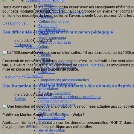
Apprendre et enseigner
Apprendre
Nous avons organisé en juillet un forum ouvert avec les enseignants référents 
Apprentissages
pour cette modalité de travail. Nous souhaitions proposer un événement compa
Apprentissages collaboratifs
en ligne les modalités du forum ouvert et l’avons appelé Cogit’Express. Voici les
Créativité
Culture numérique
En savoir plus...
Evaluations
Individualisation
Des difficultés et des moyens d’innover en pédagogie
Initiatives
Interdisciplinarité
mercredi, 08 août 2018
Outils pour la classe
Pédagogie
Arts et Culture
Art
Cinéma
Culture
Concevoir de nouvelles manières d’enseigner, c’est un impératif si l’on veut aid
Culture et numérique
vite. D’ailleurs, des MOOCs, aux tentatives de
classe inversée
, les innovations 
Dispositifs de médiation
mise en place ne coule pas toujours de source.
Littérature
Formation
En savoir plus...
Compétences professionnelles
Dispositifs de formation
Une formation de délégué à la protection des données adaptée a
E- formation
Enjeux et évolutions
mercredi, 08 août 2018
Enseignement supérieur et numérique
Brèves
Formations hybrides
Formation universitaire
Mooc’s
Outils collaboratifs
Publié par Martine Courgnaud - Del Ry sur Weka.fr
Sites ressources
Tutorat
Application de la réglementation sur les données personnelles (RGPD) dans le
Jeux
à la protection des données spécifique aux collectivités.
Jeu et éducation