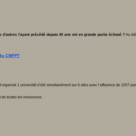
ne d'autres l'ayant précédé depuis 40 ans ont en grande partie échoué ?
Au déb
e du CNFPT
anisé 1 université d’été simultanément sur 6 sites avec l’affluence de 1057 partici
t de toutes les ressources.