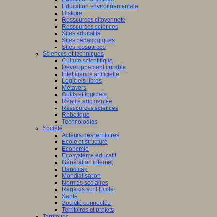
Education environnementale
Histoire
Ressources citoyenneté
Ressources sciences
Sites éducatifs
Sites pédagogiques
Sites ressources
Sciences et techniques
Culture scientifique
Développement durable
Intelligence artificielle
Logiciels libres
Métavers
Outils et logiciels
Réalité augmentée
Ressources sciences
Robotique
Technologies
Société
Acteurs des territoires
Ecole et structure
Economie
Ecosystème éducatif
Génération internet
Handicap
Mondialisation
Normes scolaires
Regards sur l’Ecole
Santé
Société connectée
Territoires et projets
Territoires