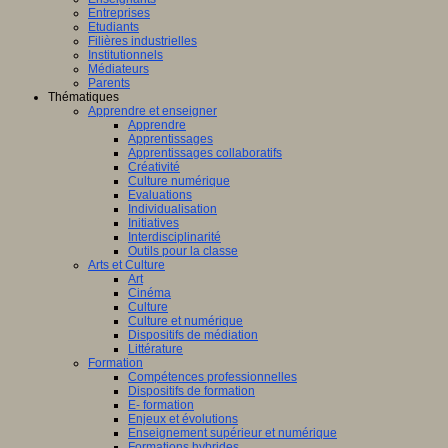
Entreprises
Etudiants
Filières industrielles
Institutionnels
Médiateurs
Parents
Thématiques
Apprendre et enseigner
Apprendre
Apprentissages
Apprentissages collaboratifs
Créativité
Culture numérique
Evaluations
Individualisation
Initiatives
Interdisciplinarité
Outils pour la classe
Arts et Culture
Art
Cinéma
Culture
Culture et numérique
Dispositifs de médiation
Littérature
Formation
Compétences professionnelles
Dispositifs de formation
E- formation
Enjeux et évolutions
Enseignement supérieur et numérique
Formations hybrides