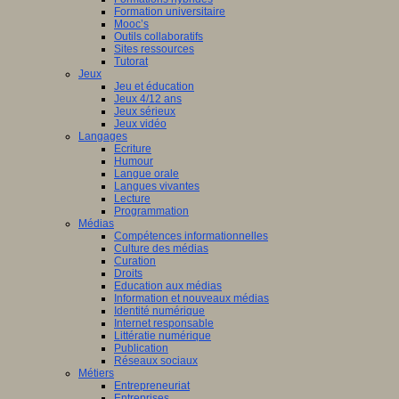
Formation universitaire
Mooc’s
Outils collaboratifs
Sites ressources
Tutorat
Jeux
Jeu et éducation
Jeux 4/12 ans
Jeux sérieux
Jeux vidéo
Langages
Ecriture
Humour
Langue orale
Langues vivantes
Lecture
Programmation
Médias
Compétences informationnelles
Culture des médias
Curation
Droits
Education aux médias
Information et nouveaux médias
Identité numérique
Internet responsable
Littératie numérique
Publication
Réseaux sociaux
Métiers
Entrepreneuriat
Entreprises