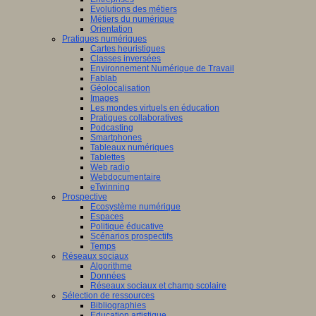
Evolutions des métiers
Métiers du numérique
Orientation
Pratiques numériques
Cartes heuristiques
Classes inversées
Environnement Numérique de Travail
Fablab
Géolocalisation
Images
Les mondes virtuels en éducation
Pratiques collaboratives
Podcasting
Smartphones
Tableaux numériques
Tablettes
Web radio
Webdocumentaire
eTwinning
Prospective
Ecosystème numérique
Espaces
Politique éducative
Scénarios prospectifs
Temps
Réseaux sociaux
Algorithme
Données
Réseaux sociaux et champ scolaire
Sélection de ressources
Bibliographies
Education artistique