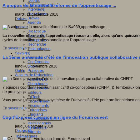
Débats
Faits marquants
A propos de la nouvelle réforme de l'apprentissage ...
Interviews
Reportages
mardi, 11 décembre 2018
Brèves
Débats
Agenda
Innover
Didactique
Dispositifs
La nouvelle réforme de l'apprentissage réussira-t-elle, alors qu'une quinzai
Pédagogie
cycles de formation professionnelle par l'apprentissage.
Recherche
En savoir plus...
Technologies
Savoir(s)
La 3ème université d’été de l’innovation publique collaborativ
Analyses
Conférences
Outils
lundi, 05 novembre 2018
Pratiques
Outils
Acteurs de l'éducation
Animateurs
Chercheurs
7 équipes coordonnées réunissant 240 co-concepteurs (CNFPT & Territoriaux)ont org
Collectivités
de prototypes.
Editeurs
EdTech
Vous pouvez télécharger la synthèse de l’université d’été pour profiter pleinemen
Encadrement
Enseignants
En savoir plus...
Entreprises
Etudiants
Cogit’Express : version en ligne du Forum ouvert
Filières industrielles
Institutionnels
jeudi, 04 octobre 2018
Médiateurs
Dispositifs
Parents
Thématiques