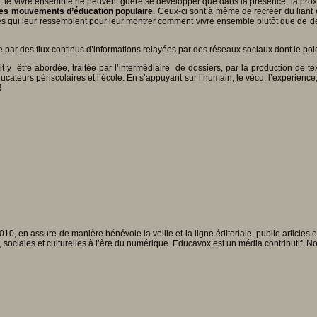
rté, le vivre ensemble ne peuvent guère se développer que dans la présence, la proxi
t les mouvements d’éducation populaire
. Ceux-ci sont à même de recréer du liant e
s qui leur ressemblent pour leur montrer comment vivre ensemble plutôt que de deale
e par des flux continus d’informations relayées par des réseaux sociaux dont le poi
t y être abordée, traitée par l’intermédiaire de dossiers, par la production de 
ducateurs périscolaires et l’école. En s’appuyant sur l’humain, le vécu, l’expérienc
!
010, en assure de manière bénévole la veille et la ligne éditoriale, publie articles
, sociales et culturelles à l’ère du numérique. Educavox est un média contributif. N