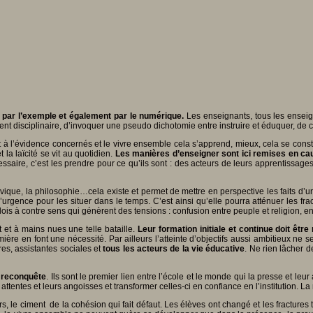
ut, par l’exemple et également par le numérique.
Les enseignants, tous les enseign
vent disciplinaire, d’invoquer une pseudo dichotomie entre instruire et éduquer, de co
nt à l’évidence concernés et le vivre ensemble cela s’apprend, mieux, cela se constr
 la laïcité se vit au quotidien.
Les manières d’enseigner sont ici remises en ca
essaire, c’est les prendre pour ce qu’ils sont : des acteurs de leurs apprentissage
n civique, la philosophie…cela existe et permet de mettre en perspective les faits d’u
’urgence pour les situer dans le temps. C’est ainsi qu’elle pourra atténuer les fra
is à contre sens qui génèrent des tensions : confusion entre peuple et religion, en
 et à mains nues une telle bataille.
Leur formation initiale et continue doit êtr
ère en font une nécessité. Par ailleurs l’atteinte d’objectifs aussi ambitieux ne 
es, assistantes sociales et
tous les acteurs de la vie éducative
. Ne rien lâcher d
e reconquête
. Ils sont le premier lien entre l’école et le monde qui la presse et l
attentes et leurs angoisses et transformer celles-ci en confiance en l’institution. La 
urs, le ciment de la cohésion qui fait défaut. Les élèves ont changé et les fracture