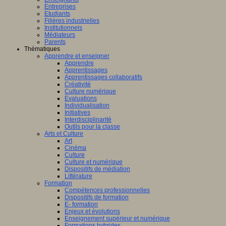
Entreprises
Etudiants
Filières industrielles
Institutionnels
Médiateurs
Parents
Thématiques
Apprendre et enseigner
Apprendre
Apprentissages
Apprentissages collaboratifs
Créativité
Culture numérique
Evaluations
Individualisation
Initiatives
Interdisciplinarité
Outils pour la classe
Arts et Culture
Art
Cinéma
Culture
Culture et numérique
Dispositifs de médiation
Littérature
Formation
Compétences professionnelles
Dispositifs de formation
E- formation
Enjeux et évolutions
Enseignement supérieur et numérique
Formations hybrides