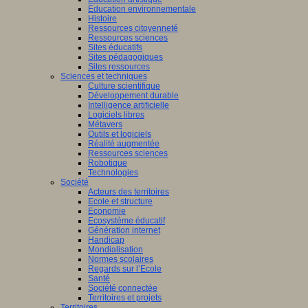
Education environnementale
Histoire
Ressources citoyenneté
Ressources sciences
Sites éducatifs
Sites pédagogiques
Sites ressources
Sciences et techniques
Culture scientifique
Développement durable
Intelligence artificielle
Logiciels libres
Métavers
Outils et logiciels
Réalité augmentée
Ressources sciences
Robotique
Technologies
Société
Acteurs des territoires
Ecole et structure
Economie
Ecosystème éducatif
Génération internet
Handicap
Mondialisation
Normes scolaires
Regards sur l’Ecole
Santé
Société connectée
Territoires et projets
Territoires