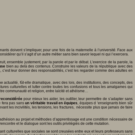
ants doivent s’impliquer, pour une fois de la maternelle à l’université. Face aux
nsidérer qu’il s’agit d’un autre métier sans bien savoir lequel ni qui l’exercera.
uit, ensemble justement, par la parole et par le débat. L’exercice de la parole, la
use
bien au delà des contenus. Construire les valeurs de la république avec des
s, c’est leur donner des responsabilités, c’est les regarder comme des adultes en
ne actualité, fût-elle dramatique, avec des lois, des institutions, des concepts, des
ctures culturelles et lutter contre toutes les confusions et tous les amalgames qui
tre communauté et religion, entre laïcité et athéisme…
e reconsidérée
pour mieux les aider, les outiller, leur permettre de s’adapter sans
se fera pas sans
un véritable travail en équipes
, équipes d ‘enseignants bien sûr
evant les incivilités, les tensions, les fractures, nécessite plus que jamais de faire
eur adhésion au projet et méthodes d’apprentissage est une condition nécessaire de
rencontre et le dialogue sont les outils privilégiés de cette mutation.
s tant culturelles que sociales se sont creusées entre eux et leurs professeurs sans