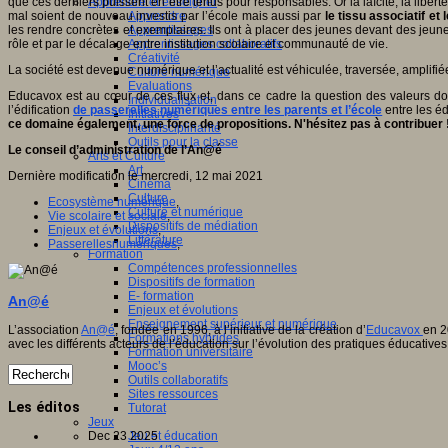
que ces derniers puissent en être tenus pour responsables. Or la laïcité, la libe
Apprendre et enseigner
mal soient de nouveau investis par l’école mais aussi par
le
tissu associatif e
Apprendre
les rendre concrètes et exemplaires. Ils ont à placer des jeunes devant des jeune
Apprentissages
rôle et par le décalage entre institution scolaire et communauté de vie.
Apprentissages collaboratifs
Créativité
La société est devenue numérique et l’actualité est véhiculée, traversée, amplifié
Culture numérique
Evaluations
Educavox est au cœur de ces flux et, dans ce cadre la question des valeurs doi
Individualisation
l’édification
de passerelles numériques entre les parents et l’école
entre les é
Initiatives
ce domaine également, une force de propositions. N'hésitez pas à contribuer 
Interdisciplinarité
Outils pour la classe
Le conseil d’administration de l’An@é
Arts et Culture
Art
Dernière modification le mercredi, 12 mai 2021
Cinéma
Culture
Ecosystème numérique
,
Culture et numérique
Vie scolaire et sociale
,
Dispositifs de médiation
Enjeux et évolutions
,
Littérature
Passerellesnumériques
,
Formation
Compétences professionnelles
Dispositifs de formation
E- formation
An@é
Enjeux et évolutions
Enseignement supérieur et numérique
L’association
An@é
, fondée en 1996, à l’initiative de la création d’
Educavox
en 2
Formations hybrides
avec les différents acteurs de l’éducation sur l’évolution des pratiques éducatives
Formation universitaire
Mooc’s
Outils collaboratifs
Sites ressources
Les éditos
Tutorat
Jeux
Dec 23 2025
Jeu et éducation