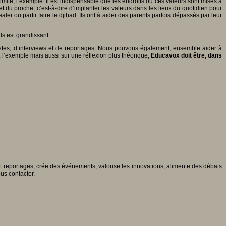
mité, l’exemple. Il est indispensable que les endroits où ces valeurs sont mises à
t du proche, c’est-à-dire d’implanter les valeurs dans les lieux du quotidien pour
r ou partir faire le djihad. Ils ont à aider des parents parfois dépassés par leur
ds est grandissant.
textes, d’interviews et de reportages. Nous pouvons également, ensemble aider à
e, l’exemple mais aussi sur une réflexion plus théorique,
Educavox doit être, dans
 et reportages, crée des événements, valorise les innovations, alimente des débats
ous contacter.