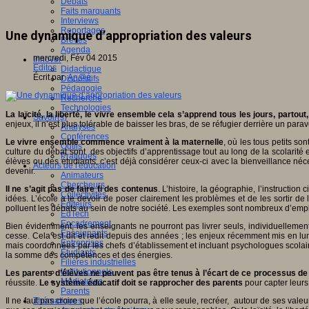
Débats
Faits marquants
Interviews
Reportages
Une dynamique d’appropriation des valeurs
Brèves
Agenda
mercredi, Fév 04 2015
Innover
Editos
Didactique
Écrit par
An@é
Dispositifs
Pédagogie
Recherche
Technologies
La laïcité, la liberté, le vivre ensemble cela s’apprend tous les jours, parto
Savoir(s)
enjeux, il n’est plus tolérable de baisser les bras, de se réfugier derrière un para
Analyses
Conférences
Le vivre ensemble commence vraiment à la maternelle
, où les tous petits so
Outils
culture du débat sont des objectifs d’apprentissage tout au long de la scolarité et
Pratiques
élèves ou des étudiants, c’est déjà considérer ceux-ci avec la bienveillance néc
Acteurs de l'éducation
devenir.
Animateurs
Chercheurs
Il ne s’agit pas de faire fi des contenus
. L’histoire, la géographie, l’instructio
Collectivités
idées. L’école a le devoir de poser clairement les problèmes et de les sortir de l
Editeurs
polluent les débats au sein de notre société. Les exemples sont nombreux d’emplo
EdTech
Encadrement
Bien évidemment, les enseignants ne pourront pas livrer seuls, individuellement
Enseignants
cesse. Cela est dit et redit depuis des années ; les enjeux récemment mis en lumi
Entreprises
mais coordonnées par les chefs d’établissement et incluant psychologues scolair
Etudiants
la somme des compétences et des énergies.
Filières industrielles
Institutionnels
Les parents d’élèves ne peuvent pas être tenus à l’écart de ce processus d
Médiateurs
réussite.
Le système éducatif doit se rapprocher des parents
pour capter leurs 
Parents
Il ne faut pas croire que l’école pourra, à elle seule, recréer, autour de ses vale
Thématiques