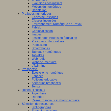
Evolutions des métiers
Métiers du numérique
Orientation
Pratiques numériques
Cartes heuristiques
Classes inversées
Environnement Numérique de Travail
Fablab
Géolocalisation
Images
Les mondes virtuels en éducation
Pratiques collaboratives
Podcasting
Smartphones
Tableaux numériques
Tablettes
Web radio
Webdocumentaire
eTwinning
Prospective
Ecosystème numérique
Espaces
Politique éducative
Scénarios prospectifs
Temps
Réseaux sociaux
Algorithme
Données
Réseaux sociaux et champ scolaire
Sélection de ressources
Bibliographies
Education artistique