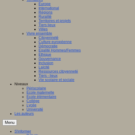
Europe
International
Régions
Ruralité
Territoires et projets
Tiers lieux
Villes
Vivre ensemble
Citoyenneté
Culture européenne
Démocratie
Egalité Hommes/Femmes
Ethique
Gouvernance
Inclusion
Laïcité
Ressources citoyenneté
Tiers - lieux
Vie scolaire et sociale
Niveaux
Périscolaire
Ecole maternelle
Ecole élémentaire
Collège
Lycée
Université
Les auteurs
Menu
S'informer