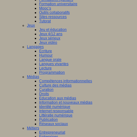
Formation universitaire
Mooc’s
Outils collaboratifs
Sites ressources
Tutorat
Jeux
Jeu et éducation
Jeux 4/12 ans
Jeux sérieux
Jeux vidéo
Langages
Ecriture
Humour
Langue orale
Langues vivantes
Lecture
Programmation
Médias
Compétences informationnelles
Culture des médias
Curation
Droits
Education aux médias
Information et nouveaux médias
Identité numérique
Internet responsable
Littératie numérique
Publication
Réseaux sociaux
Métiers
Entrepreneuriat
Entreprises