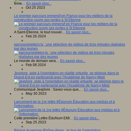
firme…
En savoir plus...
Oct 25 2023
Le premier parcours immersif en France pour les métiers de la
construction ouvre ses portes à St Etienne
A Saint-Étienne, le tout nouvel…
En savoir plus...
Feb 26 2024
parcoursmetiers.tv : une sélection de vidéos de trois minutes réalisées
par des jeunes
Le monde de demain sera…
En savoir plus...
Feb 08 2024
Jexplore, aide à l'orientation en réalité virtuelle, se déploie dans le
Grand-Est en partenariat avec l'Académie de Nancy-Metz
Communiqué Jexplore : Savez-vous que,…
En savoir plus...
May 30 2023
Lancement de la 1re lettre #Édunum Éducation aux médias et à
l'information.
Cette première Lettre ÉduNum EMI…
En savoir plus...
Sep 25 2023
Région Auvergne-Rhône-Alpes : le bus de l'orientation