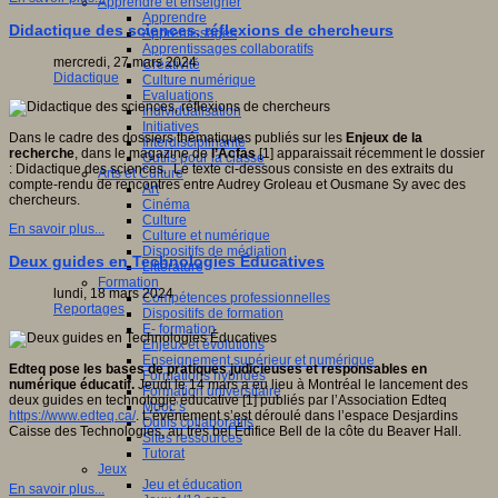
Apprendre et enseigner
Apprendre
Didactique des sciences, réflexions de chercheurs
Apprentissages
Apprentissages collaboratifs
mercredi, 27 mars 2024
Créativité
Didactique
Culture numérique
Evaluations
Individualisation
Initiatives
Dans le cadre des dossiers thématiques publiés sur les
Enjeux de la
Interdisciplinarité
recherche
, dans le magazine de
l’Acfas
[1] apparaissait récemment le dossier
Outils pour la classe
: Didactique des sciences. Le texte ci-dessous consiste en des extraits du
Arts et Culture
compte-rendu de rencontres entre Audrey Groleau et Ousmane Sy avec des
Art
chercheurs.
Cinéma
Culture
En savoir plus...
Culture et numérique
Dispositifs de médiation
Deux guides en Technologies Éducatives
Littérature
Formation
lundi, 18 mars 2024
Compétences professionnelles
Reportages
Dispositifs de formation
E- formation
Enjeux et évolutions
Enseignement supérieur et numérique
Edteq pose les bases de pratiques judicieuses et responsables en
Formations hybrides
numérique éducatif.
Jeudi le 14 mars a eu lieu à Montréal le lancement des
Formation universitaire
deux guides en technologie éducative [1] publiés par l’Association Edteq
Mooc’s
https://www.edteq.ca/
. L’événement s’est déroulé dans l’espace Desjardins
Outils collaboratifs
Caisse des Technologies, au très bel Édifice Bell de la côte du Beaver Hall.
Sites ressources
Tutorat
Jeux
Jeu et éducation
En savoir plus...