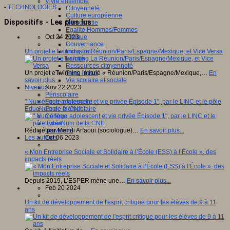
Vivre ensemble
-
TECHNOLOGIES
Citoyenneté
Culture européenne
Dispositifs - Les plus lus
Démocratie
Egalité Hommes/Femmes
Oct 24 2023
Ethique
Gouvernance
Un projet eTwinning La Réunion/Paris/Espagne/Mexique, et Vice Versa
Inclusion
Laïcité
Ressources citoyenneté
Un projet eTwinning intitulé « Réunion/Paris/Espagne/Mexique,…
En
Tiers - lieux
savoir plus...
Vie scolaire et sociale
Nov 22 2023
Niveaux
Périscolaire
" Numérique adolescent et vie privée Épisode 1", par le LINC et le pôle
Ecole maternelle
EducNum de la CNIL
Ecole élémentaire
Collège
Lycée
Rédigé par Mehdi Arfaoui (sociologue)…
En savoir plus...
Université
Oct 06 2023
Les auteurs
« Mon Entreprise Sociale et Solidaire à l’École (ESS) à l’École », des
impacts réels
Depuis 2019, L’ESPER mène une…
En savoir plus...
Feb 20 2024
Un kit de développement de l'esprit critique pour les élèves de 9 à 11
ans