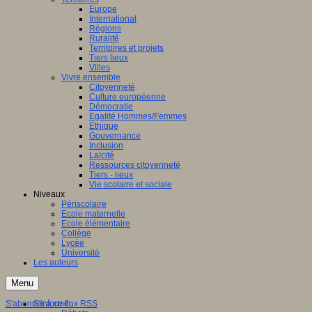
Europe
International
Régions
Ruralité
Territoires et projets
Tiers lieux
Villes
Vivre ensemble
Citoyenneté
Culture européenne
Démocratie
Egalité Hommes/Femmes
Ethique
Gouvernance
Inclusion
Laïcité
Ressources citoyenneté
Tiers - lieux
Vie scolaire et sociale
Niveaux
Périscolaire
Ecole maternelle
Ecole élémentaire
Collège
Lycée
Université
Les auteurs
Menu
S'abonner à ce flux RSS
S'informer