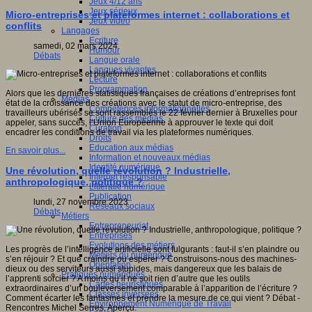
Jeux 4/12 ans
Jeux sérieux
Micro-entreprises et plateformes internet : collaborations et
Jeux vidéo
conflits
Langages
Ecriture
samedi, 02 mars 2024
Humour
Débats
Langue orale
Langues vivantes
Lecture
Programmation
Alors que les dernières statistiques françaises de créations d’entreprises font
Médias
état de la croissance des créations avec le statut de micro-entreprise, des
Compétences informationnelles
travailleurs ubérisés se sont rassemblés le 22 février dernier à Bruxelles pour
Culture des médias
appeler, sans succès, l’Union Européenne à approuver le texte qui doit
Curation
encadrer les conditions de travail via les plateformes numériques.
Droits
Education aux médias
En savoir plus...
Information et nouveaux médias
Identité numérique
Une révolution, quelle révolution ? Industrielle,
Internet responsable
anthropologique, politique ?
Littératie numérique
Publication
lundi, 27 novembre 2023
Réseaux sociaux
Débats
Métiers
Entrepreneuriat
Entreprises
Evolutions des métiers
Les progrès de l’intelligence artificielle sont fulgurants : faut-il s’en plaindre ou
Métiers du numérique
s’en réjouir ? Et que craindre ou espérer ? Construisons-nous des machines-
Orientation
dieux ou des serviteurs aussi stupides, mais dangereux que les balais de
Pratiques numériques
l’apprenti sorcier ? A moins qu’il ne soit rien d’autre que les outils
Cartes heuristiques
extraordinaires d’un bouleversement comparable à l’apparition de l’écriture ?
Classes inversées
Comment écarter les fantasmes et prendre la mesure de ce qui vient ? Débat -
Environnement Numérique de Travail
Rencontres Michel Serres. Aperçu.