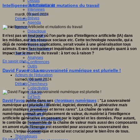
Débats
Faits marquants
Intelligence Artificielle et mutations du travail
Interviews
Reportages
mardi, 09 avril 2024
Brèves
Débats
Agenda
Innover
Didactique
Dispositifs
Il n’est pas un seul jour où l’on parle pas d’intelligence artificielle (IA) dans
Pédagogie
les médias, sur les réseaux sociaux etc. Cette technologie nouvelle, qui a
Recherche
déjà de nombreuses applications, serait vouée à une généralisation tous
Technologies
azimuts. Entre fascination et inquiétudes les avis sont partagés quant à son
Savoir(s)
impact sur le marché du travail : à tort ou à raison ?
Analyses
En savoir plus...
Conférences
Outils
David Fayon : La souveraineté numérique est plurielle !
Pratiques
Acteurs de l'éducation
Animateurs
samedi, 06 avril 2024
Chercheurs
Débats
Collectivités
Editeurs
EdTech
David Fayon
publie dans ses
chroniques numériques
: "
La souveraineté
Encadrement
numérique est plurielle ! Matériel, logiciel, données, IA générative mais
Enseignants
aussi matières premières et terres rares
". La chaîne de valeur du
Entreprises
numérique connaît un déplacement de valeur, du matériel à l’intelligence
Etudiants
artificielle générative en passant par le logiciel et les données. Pour autant,
Filières industrielles
le contrôle de l’ensemble de la chaîne de valeur mais aussi des composants
Institutionnels
en amont et de l’énergie est essentiel pour assurer la souveraineté des
Médiateurs
Etats. L’enjeu économique et social est crucial pour le bien être de tous.
Parents
Thématiques
En savoir plus...