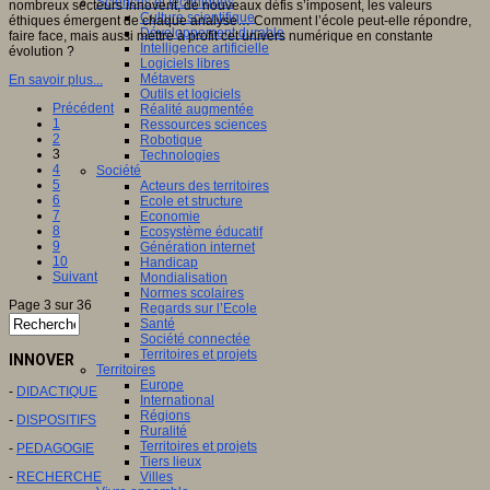
Sciences et techniques
nombreux secteurs innovent, de nouveaux défis s’imposent, les valeurs
Culture scientifique
éthiques émergent de chaque analyse… Comment l’école peut-elle répondre,
Développement durable
faire face, mais aussi mettre à profit cet univers numérique en constante
Intelligence artificielle
évolution ?
Logiciels libres
Métavers
En savoir plus...
Outils et logiciels
Précédent
Réalité augmentée
1
Ressources sciences
2
Robotique
3
Technologies
4
Société
5
Acteurs des territoires
6
Ecole et structure
7
Economie
8
Ecosystème éducatif
9
Génération internet
10
Handicap
Suivant
Mondialisation
Normes scolaires
Page 3 sur 36
Regards sur l’Ecole
Santé
Société connectée
Territoires et projets
INNOVER
Territoires
Europe
-
DIDACTIQUE
International
Régions
-
DISPOSITIFS
Ruralité
Territoires et projets
-
PEDAGOGIE
Tiers lieux
-
RECHERCHE
Villes