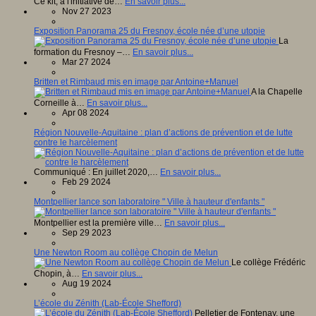
Ce kit, à l'initiative de…
En savoir plus...
Nov 27 2023
Exposition Panorama 25 du Fresnoy, école née d’une utopie
La
formation du Fresnoy –…
En savoir plus...
Mar 27 2024
Britten et Rimbaud mis en image par Antoine+Manuel
A la Chapelle
Corneille à…
En savoir plus...
Apr 08 2024
Région Nouvelle-Aquitaine : plan d’actions de prévention et de lutte
contre le harcèlement
Communiqué : En juillet 2020,…
En savoir plus...
Feb 29 2024
Montpellier lance son laboratoire " Ville à hauteur d'enfants "
Montpellier est la première ville…
En savoir plus...
Sep 29 2023
Une Newton Room au collège Chopin de Melun
Le collège Frédéric
Chopin, à…
En savoir plus...
Aug 19 2024
L’école du Zénith (Lab-École Shefford)
Pelletier de Fontenay, une