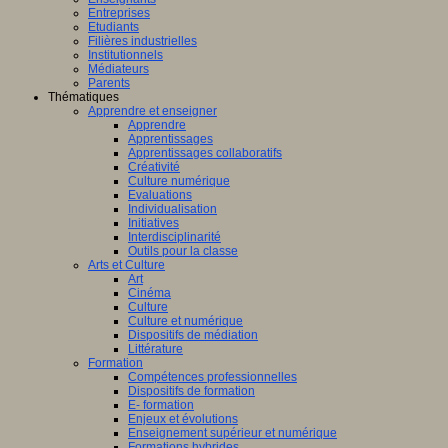
Entreprises
Etudiants
Filières industrielles
Institutionnels
Médiateurs
Parents
Thématiques
Apprendre et enseigner
Apprendre
Apprentissages
Apprentissages collaboratifs
Créativité
Culture numérique
Evaluations
Individualisation
Initiatives
Interdisciplinarité
Outils pour la classe
Arts et Culture
Art
Cinéma
Culture
Culture et numérique
Dispositifs de médiation
Littérature
Formation
Compétences professionnelles
Dispositifs de formation
E- formation
Enjeux et évolutions
Enseignement supérieur et numérique
Formations hybrides