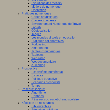
Evolutions des métiers
Métiers du numérique
Orientation
Pratiques numériques
Cartes heuristiques
Classes inversées
Environnement Numérique de Travail
Fablab
Géolocalisation
Images
Les mondes virtuels en éducation
Pratiques collaboratives
Podcasting
Smartphones
Tableaux numériques
Tablettes
Web radio
Webdocumentaire
eTwinning
Prospective
Ecosystème numérique
Espaces
Politique éducative
Scénarios prospectifs
Temps
Réseaux sociaux
Algorithme
Données
Réseaux sociaux et champ scolaire
Sélection de ressources
Bibliographies
Education artistique