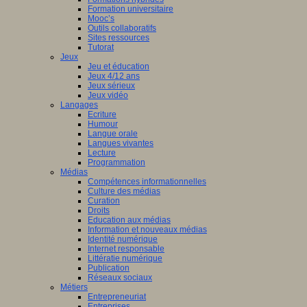
Formation universitaire
Mooc’s
Outils collaboratifs
Sites ressources
Tutorat
Jeux
Jeu et éducation
Jeux 4/12 ans
Jeux sérieux
Jeux vidéo
Langages
Ecriture
Humour
Langue orale
Langues vivantes
Lecture
Programmation
Médias
Compétences informationnelles
Culture des médias
Curation
Droits
Education aux médias
Information et nouveaux médias
Identité numérique
Internet responsable
Littératie numérique
Publication
Réseaux sociaux
Métiers
Entrepreneuriat
Entreprises