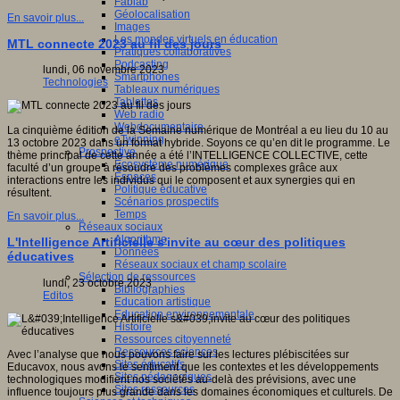
Fablab
Géolocalisation
En savoir plus...
Images
Les mondes virtuels en éducation
MTL connecte 2023 au fil des jours
Pratiques collaboratives
Podcasting
lundi, 06 novembre 2023
Smartphones
Technologies
Tableaux numériques
Tablettes
Web radio
Webdocumentaire
La cinquième édition de la Semaine numérique de Montréal a eu lieu du 10 au
eTwinning
13 octobre 2023 dans un format hybride. Soyons ce qu’en dit le programme. Le
Prospective
thème principal de cette année a été l’INTELLIGENCE COLLECTIVE, cette
Ecosystème numérique
faculté d’un groupe à résoudre des problèmes complexes grâce aux
Espaces
interactions entre les individus qui le composent et aux synergies qui en
Politique éducative
résultent.
Scénarios prospectifs
Temps
En savoir plus...
Réseaux sociaux
Algorithme
L'Intelligence Artificielle s'invite au cœur des politiques
Données
éducatives
Réseaux sociaux et champ scolaire
Sélection de ressources
lundi, 23 octobre 2023
Bibliographies
Editos
Education artistique
Education environnementale
Histoire
Ressources citoyenneté
Ressources sciences
Avec l’analyse que nous pouvons faire sur les lectures plébiscitées sur
Sites éducatifs
Educavox, nous avons le sentiment que les contextes et les développements
Sites pédagogiques
technologiques modifient nos sociétés au-delà des prévisions, avec une
Sites ressources
influence toujours plus grande dans les domaines économiques et culturels. De