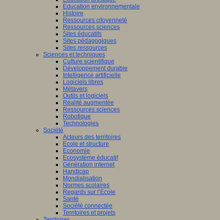
Education environnementale
Histoire
Ressources citoyenneté
Ressources sciences
Sites éducatifs
Sites pédagogiques
Sites ressources
Sciences et techniques
Culture scientifique
Développement durable
Intelligence artificielle
Logiciels libres
Métavers
Outils et logiciels
Réalité augmentée
Ressources sciences
Robotique
Technologies
Société
Acteurs des territoires
Ecole et structure
Economie
Ecosystème éducatif
Génération internet
Handicap
Mondialisation
Normes scolaires
Regards sur l’Ecole
Santé
Société connectée
Territoires et projets
Territoires