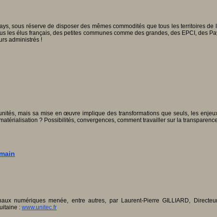
pays, sous réserve de disposer des mêmes commodités que tous les territoires de
Tous les élus français, des petites communes comme des grandes, des EPCI, des Pa
urs administrés !
tunités, mais sa mise en œuvre implique des transformations que seuls, les enjeu
matérialisation ? Possibilités, convergences, comment travailler sur la transparenc
emain
naux numériques menée, entre autres, par Laurent-Pierre GILLIARD, Directeur
itaine :
www.unitec.fr