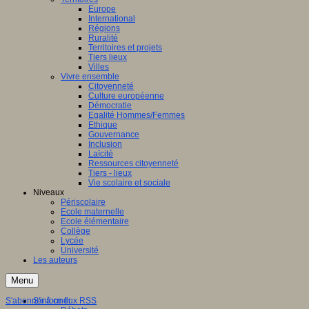
Europe
International
Régions
Ruralité
Territoires et projets
Tiers lieux
Villes
Vivre ensemble
Citoyenneté
Culture européenne
Démocratie
Egalité Hommes/Femmes
Ethique
Gouvernance
Inclusion
Laïcité
Ressources citoyenneté
Tiers - lieux
Vie scolaire et sociale
Niveaux
Périscolaire
Ecole maternelle
Ecole élémentaire
Collège
Lycée
Université
Les auteurs
Menu
S'abonner à ce flux RSS
S'informer