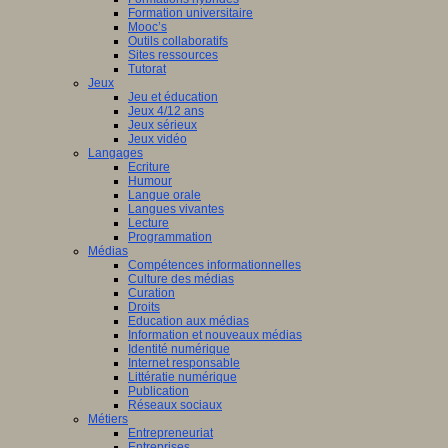
Formation universitaire
Mooc’s
Outils collaboratifs
Sites ressources
Tutorat
Jeux
Jeu et éducation
Jeux 4/12 ans
Jeux sérieux
Jeux vidéo
Langages
Ecriture
Humour
Langue orale
Langues vivantes
Lecture
Programmation
Médias
Compétences informationnelles
Culture des médias
Curation
Droits
Education aux médias
Information et nouveaux médias
Identité numérique
Internet responsable
Littératie numérique
Publication
Réseaux sociaux
Métiers
Entrepreneuriat
Entreprises