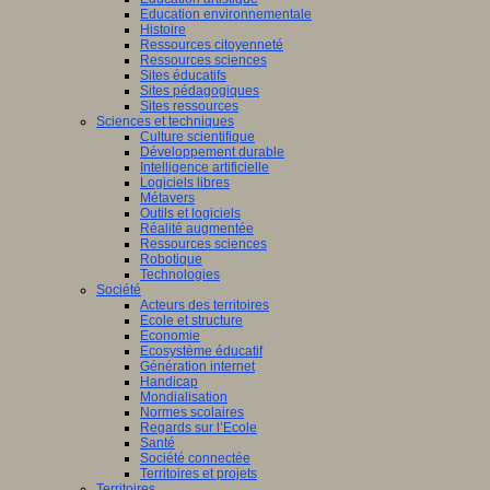
Education environnementale
Histoire
Ressources citoyenneté
Ressources sciences
Sites éducatifs
Sites pédagogiques
Sites ressources
Sciences et techniques
Culture scientifique
Développement durable
Intelligence artificielle
Logiciels libres
Métavers
Outils et logiciels
Réalité augmentée
Ressources sciences
Robotique
Technologies
Société
Acteurs des territoires
Ecole et structure
Economie
Ecosystème éducatif
Génération internet
Handicap
Mondialisation
Normes scolaires
Regards sur l’Ecole
Santé
Société connectée
Territoires et projets
Territoires