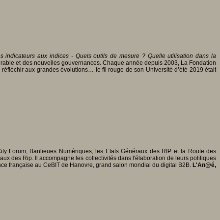
s indicateurs aux indices - Quels outils de mesure ? Quelle utilisation dans la
 durable et des nouvelles gouvernances. Chaque année depuis 2003, La Fondation
r réfléchir aux grandes évolutions… le fil rouge de son Université d’été 2019 était
ity Forum, Banlieues Numériques, les Etats Généraux des RIP et la Route des
raux des Rip. Il accompagne les collectivités dans l'élaboration de leurs politiques
sence française au CeBIT de Hanovre, grand salon mondial du digital B2B.
L'An@é,