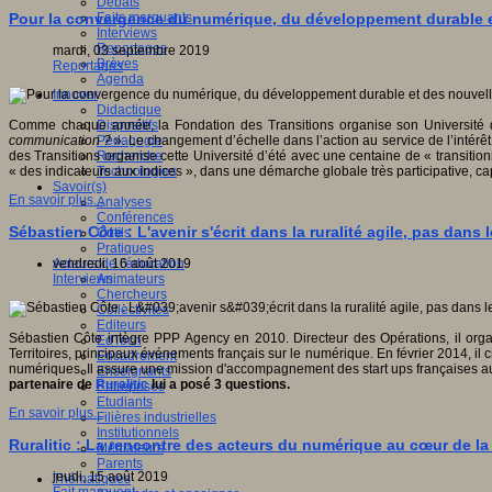
Débats
Faits marquants
Pour la convergence du numérique, du développement durable 
Interviews
Reportages
mardi, 03 septembre 2019
Brèves
Reportages
Agenda
Innover
Didactique
Dispositifs
Comme chaque année, la Fondation des Transitions organise son Université
Pédagogie
communication ?
». Le changement d’échelle dans l’action au service de l’inté
Recherche
des Transitions organise cette Université d’été avec une centaine de « transitionn
Technologies
« des indicateurs aux indices », dans une démarche globale très participative, ca
Savoir(s)
En savoir plus...
Analyses
Conférences
Sébastien Côte : L'avenir s'écrit dans la ruralité agile, pas dans
Outils
Pratiques
Acteurs de l'éducation
vendredi, 16 août 2019
Animateurs
Interviews
Chercheurs
Collectivités
Editeurs
Sébastien Côte intègre PPP Agency en 2010. Directeur des Opérations, il or
EdTech
Territoires, principaux événements français sur le numérique. En février 2014, il 
Encadrement
numériques. Il assure une mission d'accompagnement des start ups françaises
Enseignants
partenaire de
Ruralitic
lui a posé 3 questions.
Entreprises
Etudiants
En savoir plus...
Filières industrielles
Institutionnels
Ruralitic : La rencontre des acteurs du numérique au cœur de la 
Médiateurs
Parents
jeudi, 15 août 2019
Thématiques