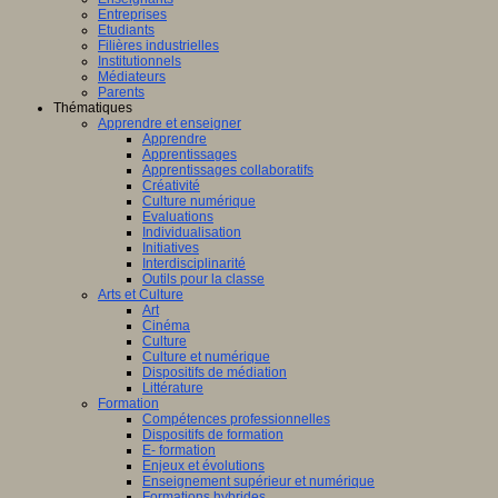
Entreprises
Etudiants
Filières industrielles
Institutionnels
Médiateurs
Parents
Thématiques
Apprendre et enseigner
Apprendre
Apprentissages
Apprentissages collaboratifs
Créativité
Culture numérique
Evaluations
Individualisation
Initiatives
Interdisciplinarité
Outils pour la classe
Arts et Culture
Art
Cinéma
Culture
Culture et numérique
Dispositifs de médiation
Littérature
Formation
Compétences professionnelles
Dispositifs de formation
E- formation
Enjeux et évolutions
Enseignement supérieur et numérique
Formations hybrides