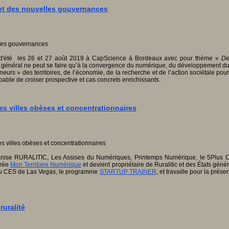
et des nouvelles gouvernances
 d'été les 26 et 27 août 2019 à CapScience à Bordeaux avec pour thème «
De
rêt général ne peut se faire qu’à la convergence du numérique, du développement
eurs » des territoires, de l’économie, de la recherche et de l’action sociétale pou
pable de croiser prospective et cas concrets enrichissants.
 les villes obèses et concentrationnaires
ganise RURALITIC, Les Assises du Numériques, Printemps Numérique, le 5Plus C
crée
Mon Territoire Numérique
et devient propriétaire de Ruralitic et des États géné
 au CES de Las Vegas, le programme
STARTUP TRAINER
, et travaille pour la pré
ruralité