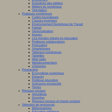
Evolutions des métiers
Métiers du numérique
Orientation
Pratiques numériques
Cartes heuristiques
Classes inversées
Environnement Numérique de Travail
Fablab
Géolocalisation
Images
Les mondes virtuels en éducation
Pratiques collaboratives
Podcasting
Smartphones
Tableaux numériques
Tablettes
Web radio
Webdocumentaire
eTwinning
Prospective
Ecosystème numérique
Espaces
Politique éducative
Scénarios prospectifs
Temps
Réseaux sociaux
Algorithme
Données
Réseaux sociaux et champ scolaire
Sélection de ressources
Bibliographies
Education artistique