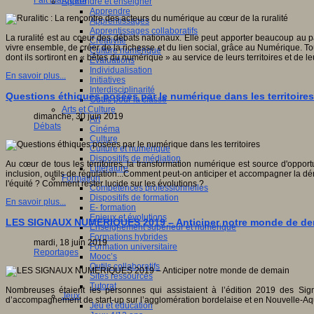
Fait marquant
Apprendre et enseigner
Apprendre
Apprentissages
Apprentissages collaboratifs
La ruralité est au coeur des débats nationaux. Elle peut apporter beaucoup au 
Créativité
vivre ensemble, de créer de la richesse et du lien social, grâce au Numérique. 
Culture numérique
dont ils sortiront en « bêtes du numérique » au service de leurs territoires et de le
Evaluations
Individualisation
En savoir plus...
Initiatives
Interdisciplinarité
Questions éthiques posées par le numérique dans les territoires
Outils pour la classe
Arts et Culture
dimanche, 30 juin 2019
Art
Débats
Cinéma
Culture
Culture et numérique
Dispositifs de médiation
Au cœur de tous les territoires, la transformation numérique est source d'oppor
Littérature
inclusion, outils de régulation...Comment peut-on anticiper et accompagner la dé
Formation
l'équité ? Comment rester lucide sur les évolutions ?
Compétences professionnelles
Dispositifs de formation
En savoir plus...
E- formation
Enjeux et évolutions
LES SIGNAUX NUMERIQUES 2019 – Anticiper notre monde de d
Enseignement supérieur et numérique
Formations hybrides
mardi, 18 juin 2019
Formation universitaire
Reportages
Mooc’s
Outils collaboratifs
Sites ressources
Tutorat
Nombreuses étaient les personnes qui assistaient à l’édition 2019 des Sig
Jeux
d’accompagnement de start-up sur l’agglomération bordelaise et en Nouvelle-Aqu
Jeu et éducation