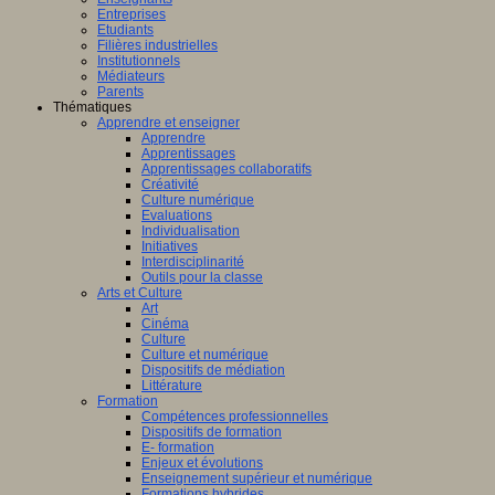
Entreprises
Etudiants
Filières industrielles
Institutionnels
Médiateurs
Parents
Thématiques
Apprendre et enseigner
Apprendre
Apprentissages
Apprentissages collaboratifs
Créativité
Culture numérique
Evaluations
Individualisation
Initiatives
Interdisciplinarité
Outils pour la classe
Arts et Culture
Art
Cinéma
Culture
Culture et numérique
Dispositifs de médiation
Littérature
Formation
Compétences professionnelles
Dispositifs de formation
E- formation
Enjeux et évolutions
Enseignement supérieur et numérique
Formations hybrides