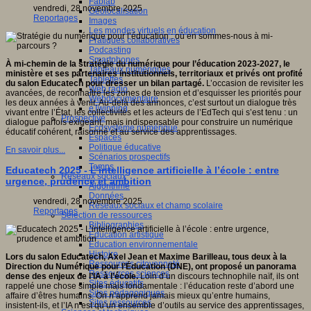
Fablab
vendredi, 28 novembre 2025
Géolocalisation
Reportages
Images
Les mondes virtuels en éducation
Pratiques collaboratives
Podcasting
Smartphones
À mi-chemin de la stratégie du numérique pour l’éducation 2023-2027, le
Tableaux numériques
ministère et ses partenaires institutionnels, territoriaux et privés ont profité
Tablettes
du salon Educatech pour dresser un bilan partagé.
L’occasion de revisiter les
Web radio
avancées, de reconnaître les zones de tension et d’esquisser les priorités pour
Webdocumentaire
les deux années à venir. Au-delà des annonces, c’est surtout un dialogue très
eTwinning
vivant entre l’État, les collectivités et les acteurs de l’EdTech qui s’est tenu : un
Prospective
dialogue parfois exigeant, mais indispensable pour construire un numérique
Ecosystème numérique
éducatif cohérent, raisonné et au service des apprentissages.
Espaces
Politique éducative
En savoir plus...
Scénarios prospectifs
Temps
Educatech 2025 - L’intelligence artificielle à l’école : entre
Réseaux sociaux
urgence, prudence et ambition
Algorithme
Données
vendredi, 28 novembre 2025
Réseaux sociaux et champ scolaire
Reportages
Sélection de ressources
Bibliographies
Education artistique
Education environnementale
Histoire
Lors du salon Educatech, Axel Jean et Maxime Barilleau, tous deux à la
Ressources citoyenneté
Direction du Numérique pour l’Éducation (DNE), ont proposé un panorama
Ressources sciences
dense des enjeux de l’IA à l’école.
Loin d’un discours technophile naïf, ils ont
Sites éducatifs
rappelé une chose simple mais fondamentale : l’éducation reste d’abord une
Sites pédagogiques
affaire d’êtres humains. On n’apprend jamais mieux qu’entre humains,
Sites ressources
insistent-ils, et l’IA n’est qu’un ensemble d’outils au service des apprentissages,