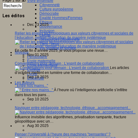
Page 1 sur 35
Vivre ensemble
Citoyenneté
Culture européenne
Démocratie
Les éditos
Egalité Hommes/Femmes
Ethique
Dec 23 2025
Gouvernance
Inclusion
Relier les enjeux technologiques aux valeurs citoyennes et sociales de
Laïcité
l’éducation, penser l'éducation de manière systémique
Ressources citoyenneté
Tiers - lieux
Vie scolaire et sociale
En cette fin d’année 2025, je vous propose une revue…
Niveaux
Nov 01 2025
Périscolaire
Ecole maternelle
Conversations pour demain : L’esprit de collaboration
Ecole élémentaire
Les articles
Collège
d’octobre mettent en lumière une forme de collaboration…
Lycée
Sep 18 2025
Université
Les auteurs
" Entre nos mains..."
À l’heure où l’intelligence artificielle s’infiltre
dans tous les pans…
Sep 10 2025
Naviguer entre pédagogie, technologie, éthique...accompagnement...
Influence invisible des algorithmes, privatisation rampante, fracture
géopolitique avec un…
Aug 30 2025
Penser l’Université à l’heure des machines "pensantes" ?