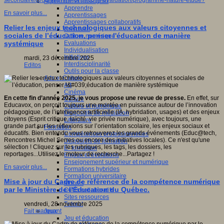
secondaire/programmes-formations-evaluation/programme-nature-etude?
Apprendre et enseigner
Apprendre
En savoir plus...
Apprentissages
Apprentissages collaboratifs
Relier les enjeux technologiques aux valeurs citoyennes et
Créativité
sociales de l’éducation, penser l'éducation de manière
Culture numérique
Evaluations
systémique
Individualisation
Initiatives
mardi, 23 décembre 2025
Interdisciplinarité
Editos
Outils pour la classe
Arts et Culture
Art
Cinéma
En cette fin d’année 2025, je vous propose une revue de presse.
En effet, sur
Culture
Educavox, on perçoit toujours une montée en puissance autour de l’innovation
Culture et numérique
pédagogique, de l’intelligence artificielle (IA, hybridation, usages) et des enjeux
Dispositifs de médiation
citoyens (Esprit critique, laïcité, vie privée numérique), avec toujours, une
Littérature
grande part sur les réflexions sur l’orientation scolaire, les enjeux sociaux et
Formation
éducatifs. Bien entendu vous retrouverez les grands événements (Educ@tech,
Compétences professionnelles
Rencontres Michel Serres ou encore des initiatives locales). Ce n'est qu'une
Dispositifs de formation
sélection ! Cliquez sur les rubriques, les tags, les dossiers, les
E- formation
reportages...Utilisez le moteur de recherche...Partagez !
Enjeux et évolutions
Enseignement supérieur et numérique
En savoir plus...
Formations hybrides
Formation universitaire
Mise à jour du Cadre de référence de la compétence numérique
Mooc’s
par le Ministère de l’Éducation du Québec.
Outils collaboratifs
Sites ressources
Tutorat
vendredi, 28 novembre 2025
Jeux
Fait marquant
Jeu et éducation