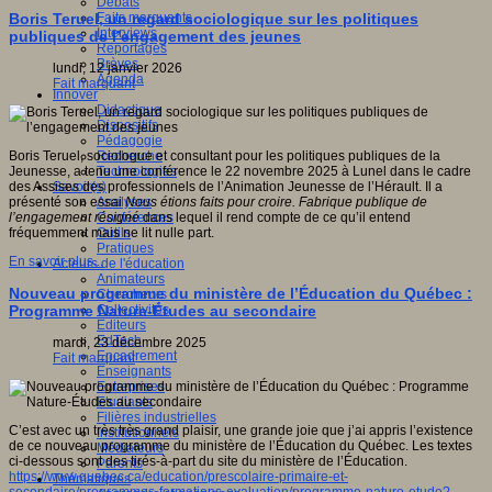
Débats
Faits marquants
Boris Teruel, un regard sociologique sur les politiques
Interviews
publiques de l’engagement des jeunes
Reportages
Brèves
lundi, 12 janvier 2026
Agenda
Fait marquant
Innover
Didactique
Dispositifs
Pédagogie
Recherche
Boris Teruel, sociologue et consultant pour les politiques publiques de la
Technologies
Jeunesse, a tenu une conférence le 22 novembre 2025 à Lunel dans le cadre
Savoir(s)
des Assises des professionnels de l’Animation Jeunesse de l’Hérault. Il a
Analyses
présenté son essai
Nous étions faits pour croire. Fabrique publique de
Conférences
l’engagement résigné
dans lequel il rend compte de ce qu’il entend
Outils
fréquemment mais ne lit nulle part.
Pratiques
En savoir plus...
Acteurs de l'éducation
Animateurs
Nouveau programme du ministère de l’Éducation du Québec :
Chercheurs
Collectivités
Programme Nature-Études au secondaire
Editeurs
EdTech
mardi, 23 décembre 2025
Encadrement
Fait marquant
Enseignants
Entreprises
Etudiants
Filières industrielles
C’est avec un très très grand plaisir, une grande joie que j’ai appris l’existence
Institutionnels
de ce nouveau programme du ministère de l’Éducation du Québec. Les textes
Médiateurs
ci-dessous sont des tirés-à-part du site du ministère de l’Éducation.
Parents
https://www.quebec.ca/education/prescolaire-primaire-et-
Thématiques