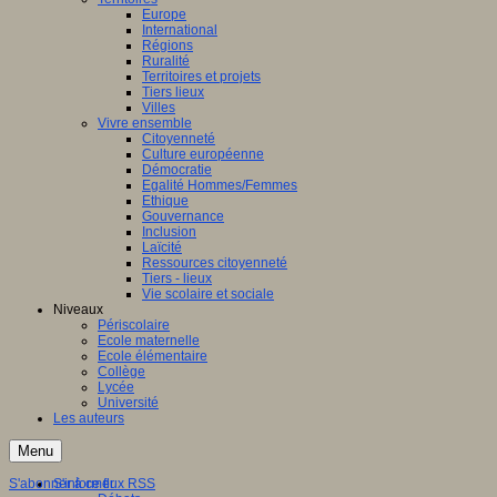
Europe
International
Régions
Ruralité
Territoires et projets
Tiers lieux
Villes
Vivre ensemble
Citoyenneté
Culture européenne
Démocratie
Egalité Hommes/Femmes
Ethique
Gouvernance
Inclusion
Laïcité
Ressources citoyenneté
Tiers - lieux
Vie scolaire et sociale
Niveaux
Périscolaire
Ecole maternelle
Ecole élémentaire
Collège
Lycée
Université
Les auteurs
Menu
S'abonner à ce flux RSS
S'informer