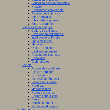
Education environnementale
Histoire
Ressources citoyenneté
Ressources sciences
Sites éducatifs
Sites pédagogiques
Sites ressources
Sciences et techniques
Culture scientifique
Développement durable
Intelligence artificielle
Logiciels libres
Métavers
Outils et logiciels
Réalité augmentée
Ressources sciences
Robotique
Technologies
Société
Acteurs des territoires
Ecole et structure
Economie
Ecosystème éducatif
Génération internet
Handicap
Mondialisation
Normes scolaires
Regards sur l’Ecole
Santé
Société connectée
Territoires et projets
Territoires