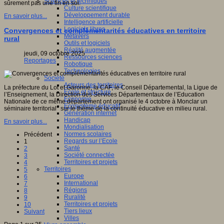
Sciences et techniques
sûrement pas une fin en soi.
Culture scientifique
Développement durable
En savoir plus...
Intelligence artificielle
Logiciels libres
Convergences et complémentarités éducatives en territoire
Métavers
rural
Outils et logiciels
Réalité augmentée
jeudi, 09 octobre 2025
Ressources sciences
Reportages
Robotique
Technologies
Société
Acteurs des territoires
La préfecture du Lot et Garonne, la CAF, le Conseil Départemental, la Ligue de
Ecole et structure
l’Enseignement, la Direction des Services Départementaux de l’Education
Economie
Nationale de ce même département ont organisé le 4 octobre à Monclar un
Ecosystème éducatif
séminaire territorial* sur le thème de la continuité éducative en milieu rural.
Génération internet
Handicap
En savoir plus...
Mondialisation
Normes scolaires
Précédent
Regards sur l’Ecole
1
Santé
2
Société connectée
3
Territoires et projets
4
Territoires
5
Europe
6
International
7
Régions
8
Ruralité
9
Territoires et projets
10
Tiers lieux
Suivant
Villes