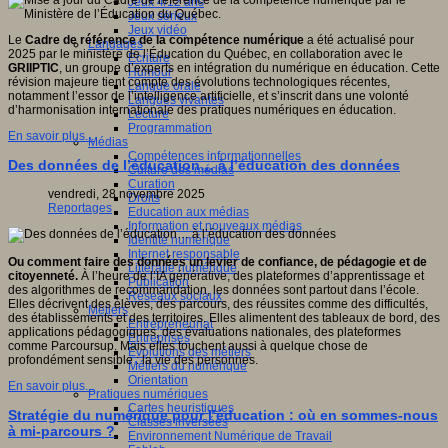
Jeux 4/12 ans
Jeux sérieux
Jeux vidéo
Le
Cadre de référence de la compétence numérique
a été actualisé pour
Langages
2025 par le ministère de l’Éducation du Québec, en collaboration avec le
Ecriture
GRIIPTIC
, un groupe d’experts en intégration du numérique en éducation. Cette
Humour
révision majeure tient compte des évolutions technologiques récentes,
Langue orale
notamment l’essor de l’intelligence artificielle, et s’inscrit dans une volonté
Langues vivantes
d’harmonisation internationale des pratiques numériques en éducation.
Lecture
Programmation
En savoir plus...
Médias
Compétences informationnelles
Des données de l’éducation… à l’éducation des données
Culture des médias
Curation
vendredi, 28 novembre 2025
Droits
Reportages
Education aux médias
Information et nouveaux médias
Identité numérique
Internet responsable
Ou comment faire des données un levier de confiance, de pédagogie et de
Littératie numérique
citoyenneté.
À l’heure de l’IA générative, des plateformes d’apprentissage et
Publication
des algorithmes de recommandation, les données sont partout dans l’école.
Réseaux sociaux
Elles décrivent des élèves, des parcours, des réussites comme des difficultés,
Métiers
des établissements et des territoires. Elles alimentent des tableaux de bord, des
Entrepreneuriat
applications pédagogiques, des évaluations nationales, des plateformes
Entreprises
comme Parcoursup. Mais elles touchent aussi à quelque chose de
Evolutions des métiers
profondément sensible : la vie des personnes.
Métiers du numérique
Orientation
En savoir plus...
Pratiques numériques
Cartes heuristiques
Stratégie du numérique pour l’éducation : où en sommes-nous
Classes inversées
à mi-parcours ?
Environnement Numérique de Travail