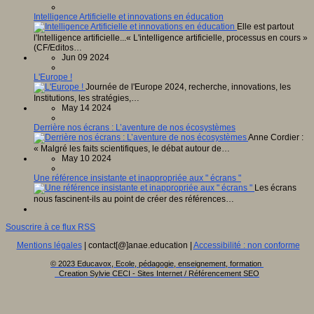
Intelligence Artificielle et innovations en éducation
Elle est partout
l'Intelligence artificielle...« L'intelligence artificielle, processus en cours »
(CF/Editos…
Jun 09 2024
L'Europe !
Journée de l'Europe 2024, recherche, innovations, les
Institutions, les stratégies,…
May 14 2024
Derrière nos écrans : L’aventure de nos écosystèmes
Anne Cordier :
« Malgré les faits scientifiques, le débat autour de…
May 10 2024
Une référence insistante et inappropriée aux " écrans "
Les écrans
nous fascinent-ils au point de créer des références…
Souscrire à ce flux RSS
Mentions légales
| contact[@]anae.education |
Accessibilité : non conforme
© 2023 Educavox, Ecole, pédagogie, enseignement, formation
Creation Sylvie CECI - Sites Internet / Référencement SEO