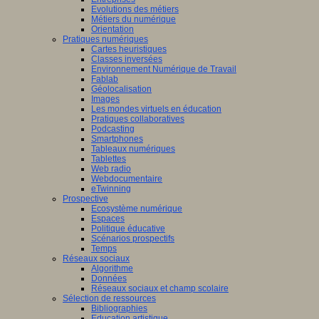
Evolutions des métiers
Métiers du numérique
Orientation
Pratiques numériques
Cartes heuristiques
Classes inversées
Environnement Numérique de Travail
Fablab
Géolocalisation
Images
Les mondes virtuels en éducation
Pratiques collaboratives
Podcasting
Smartphones
Tableaux numériques
Tablettes
Web radio
Webdocumentaire
eTwinning
Prospective
Ecosystème numérique
Espaces
Politique éducative
Scénarios prospectifs
Temps
Réseaux sociaux
Algorithme
Données
Réseaux sociaux et champ scolaire
Sélection de ressources
Bibliographies
Education artistique