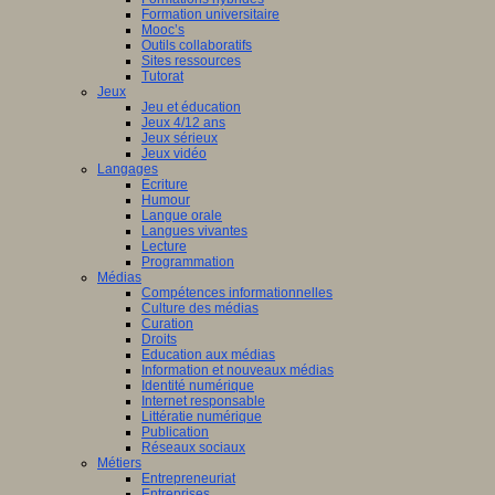
Formation universitaire
Mooc’s
Outils collaboratifs
Sites ressources
Tutorat
Jeux
Jeu et éducation
Jeux 4/12 ans
Jeux sérieux
Jeux vidéo
Langages
Ecriture
Humour
Langue orale
Langues vivantes
Lecture
Programmation
Médias
Compétences informationnelles
Culture des médias
Curation
Droits
Education aux médias
Information et nouveaux médias
Identité numérique
Internet responsable
Littératie numérique
Publication
Réseaux sociaux
Métiers
Entrepreneuriat
Entreprises