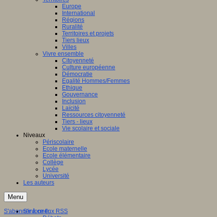
Europe
International
Régions
Ruralité
Territoires et projets
Tiers lieux
Villes
Vivre ensemble
Citoyenneté
Culture européenne
Démocratie
Egalité Hommes/Femmes
Ethique
Gouvernance
Inclusion
Laïcité
Ressources citoyenneté
Tiers - lieux
Vie scolaire et sociale
Niveaux
Périscolaire
Ecole maternelle
Ecole élémentaire
Collège
Lycée
Université
Les auteurs
Menu
S'abonner à ce flux RSS
S'informer