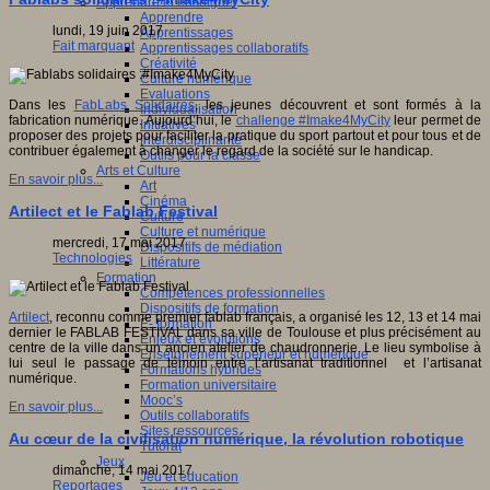
Apprendre et enseigner
Apprendre
lundi, 19 juin 2017
Apprentissages
Fait marquant
Apprentissages collaboratifs
Créativité
Culture numérique
Evaluations
Dans les
FabLabs Solidaires
, les jeunes découvrent et sont formés à la
Individualisation
fabrication numérique. Aujourd’hui, le
challenge #Imake4MyCity
leur permet de
Initiatives
proposer des projets pour faciliter la pratique du sport partout et pour tous et de
Interdisciplinarité
contribuer également à changer le regard de la société sur le handicap.
Outils pour la classe
Arts et Culture
En savoir plus...
Art
Cinéma
Artilect et le Fablab Festival
Culture
Culture et numérique
mercredi, 17 mai 2017
Dispositifs de médiation
Technologies
Littérature
Formation
Compétences professionnelles
Dispositifs de formation
Artilect
, reconnu comme premier fablab français, a organisé les 12, 13 et 14 mai
E- formation
dernier le FABLAB FESTIVAL dans sa ville de Toulouse et plus précisément au
Enjeux et évolutions
centre de la ville dans un ancien atelier de chaudronnerie. Le lieu symbolise à
Enseignement supérieur et numérique
lui seul le passage de témoin entre l’artisanat traditionnel et l’artisanat
Formations hybrides
numérique.
Formation universitaire
Mooc’s
En savoir plus...
Outils collaboratifs
Sites ressources
Au cœur de la civilisation numérique, la révolution robotique
Tutorat
Jeux
dimanche, 14 mai 2017
Jeu et éducation
Reportages