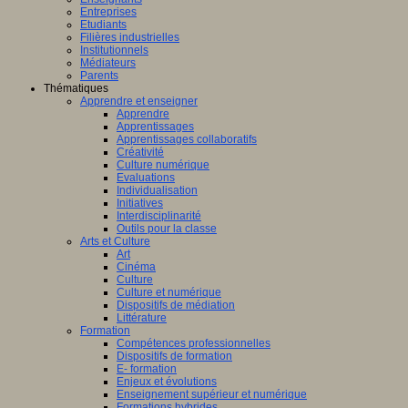
Entreprises
Etudiants
Filières industrielles
Institutionnels
Médiateurs
Parents
Thématiques
Apprendre et enseigner
Apprendre
Apprentissages
Apprentissages collaboratifs
Créativité
Culture numérique
Evaluations
Individualisation
Initiatives
Interdisciplinarité
Outils pour la classe
Arts et Culture
Art
Cinéma
Culture
Culture et numérique
Dispositifs de médiation
Littérature
Formation
Compétences professionnelles
Dispositifs de formation
E- formation
Enjeux et évolutions
Enseignement supérieur et numérique
Formations hybrides