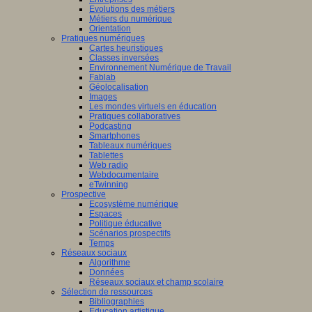
Evolutions des métiers
Métiers du numérique
Orientation
Pratiques numériques
Cartes heuristiques
Classes inversées
Environnement Numérique de Travail
Fablab
Géolocalisation
Images
Les mondes virtuels en éducation
Pratiques collaboratives
Podcasting
Smartphones
Tableaux numériques
Tablettes
Web radio
Webdocumentaire
eTwinning
Prospective
Ecosystème numérique
Espaces
Politique éducative
Scénarios prospectifs
Temps
Réseaux sociaux
Algorithme
Données
Réseaux sociaux et champ scolaire
Sélection de ressources
Bibliographies
Education artistique