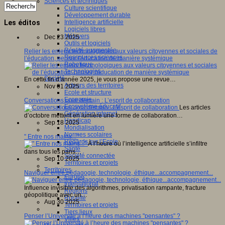
Sciences et techniques
Culture scientifique
Développement durable
Les éditos
Intelligence artificielle
Logiciels libres
Métavers
Dec 23 2025
Outils et logiciels
Réalité augmentée
Relier les enjeux technologiques aux valeurs citoyennes et sociales de
Ressources sciences
l’éducation, penser l'éducation de manière systémique
Robotique
Technologies
Société
En cette fin d’année 2025, je vous propose une revue…
Acteurs des territoires
Nov 01 2025
Ecole et structure
Economie
Conversations pour demain : L’esprit de collaboration
Ecosystème éducatif
Les articles
Génération internet
d’octobre mettent en lumière une forme de collaboration…
Handicap
Sep 18 2025
Mondialisation
Normes scolaires
" Entre nos mains..."
Regards sur l’Ecole
À l’heure où l’intelligence artificielle s’infiltre
Santé
dans tous les pans…
Société connectée
Sep 10 2025
Territoires et projets
Territoires
Naviguer entre pédagogie, technologie, éthique...accompagnement...
Europe
International
Influence invisible des algorithmes, privatisation rampante, fracture
Régions
géopolitique avec un…
Ruralité
Aug 30 2025
Territoires et projets
Tiers lieux
Penser l’Université à l’heure des machines "pensantes" ?
Villes