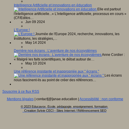
Intelligence Artificielle et innovations en éducation
Elle est partout
l'Intelligence artificielle...« L'intelligence artificielle, processus en cours »
(CF/Editos…
Jun 09 2024
L'Europe !
Journée de l'Europe 2024, recherche, innovations, les
Institutions, les stratégies,…
May 14 2024
Derrière nos écrans : L’aventure de nos écosystèmes
Anne Cordier :
« Malgré les faits scientifiques, le débat autour de…
May 10 2024
Une référence insistante et inappropriée aux " écrans "
Les écrans
nous fascinent-ils au point de créer des références…
Souscrire à ce flux RSS
Mentions légales
| contact[@]anae.education |
Accessibilité : non conforme
© 2023 Educavox, Ecole, pédagogie, enseignement, formation
Creation Sylvie CECI - Sites Internet / Référencement SEO