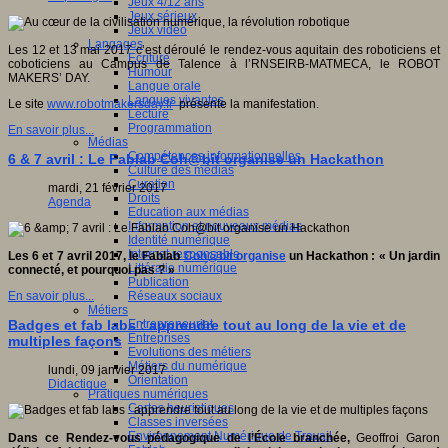
Jeux 4/12 ans
Jeux sérieux
Jeux vidéo
Langages
Les 12 et 13 mai 2017 c’est déroulé le rendez-vous aquitain des roboticiens et
Ecriture
coboticiens au Campus de Talence à l’RNSEIRB-MATMECA, le ROBOT
Humour
MAKERS’ DAY.
Langue orale
Langues vivantes
Le site
www.robotmakersday.fr
présente la manifestation.
Lecture
Programmation
En savoir plus...
Médias
Compétences informationnelles
6 & 7 avril : Le Fablab Coh@bit organise un Hackathon
Culture des médias
Curation
mardi, 21 février 2017
Droits
Agenda
Education aux médias
Information et nouveaux médias
Identité numérique
Internet responsable
Les 6 et 7 avril 2017, le Fablab
Coh@bit organise
un Hackathon : « Un jardin
Littératie numérique
connecté, et pourquoi pas ? »
Publication
Réseaux sociaux
En savoir plus...
Métiers
Entrepreneuriat
Badges et fab labs : apprendre tout au long de la vie et de
Entreprises
multiples façons
Evolutions des métiers
Métiers du numérique
lundi, 09 janvier 2017
Orientation
Didactique
Pratiques numériques
Cartes heuristiques
Classes inversées
Environnement Numérique de Travail
Dans ce Rendez-vous pédagogique de l’École branchée,
Geoffroi Garon