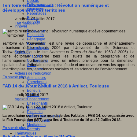
Débats
Faits marquants
Territoire en mouvement : Révolution numérique et
Interviews
développement des territoires
Reportages
Brèves
vendredi, 07 juillet 2017
Agenda
Fait marquant
Innover
Didactique
Dispositifs
Pédagogie
Recherche
Territoire en Mouvement
est une revue de géographie et aménagement-
Technologies
urbanisme éditée depuis 2006 par l’Université de Lille Sciences et
Savoir(s)
Technologies (sous le titre
Hommes et Terres du Nord
de 1963 à 2006). La
Analyses
ligne éditoriale concerne tous les sujets de la géographie et de
Conférences
l’aménagement-urbanisme, avec un intérêt privilégié pour la dimension
Outils
spatiale et/ou territoriale des objets d’étude et une ouverture vers les approches
Pratiques
interdisciplinaires, les sciences sociales et les sciences de l’environnement.
Acteurs de l'éducation
En savoir plus...
Animateurs
Chercheurs
FAB 14 du 17 au 22 Juillet 2018 à Artilect, Toulouse
Collectivités
Editeurs
EdTech
lundi, 03 juillet 2017
Encadrement
Agenda
Enseignants
Entreprises
Etudiants
La prochaine conférence mondiale des Fablabs : FAB 14, co-organisée avec
Filières industrielles
la Fab Foundation (MIT), aura lieu à Toulouse du 16 au 22 Juillet 2018.
Institutionnels
Médiateurs
En savoir plus...
Parents
Thématiques
Fablabs solidaires :#Imake4MyCity