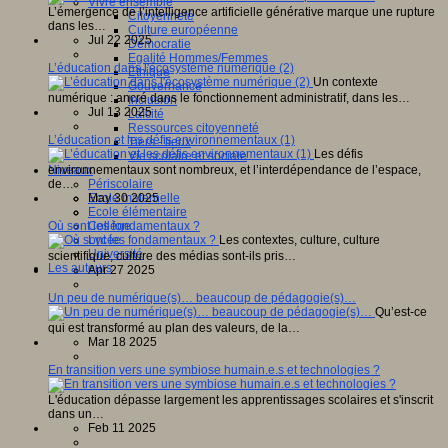
Vivre ensemble
L’émergence de l’intelligence artificielle générative marque une rupture
Citoyenneté
dans les…
Culture européenne
Jul 22 2025
Démocratie
Egalité Hommes/Femmes
L’éducation dans l'écosystème numérique (2)
Ethique
Un contexte
Gouvernance
numérique : ancré dans le fonctionnement administratif, dans les…
Inclusion
Jul 13 2025
Laïcité
Ressources citoyenneté
L’éducation et les défis environnementaux (1)
Tiers - lieux
Les défis
Vie scolaire et sociale
environnementaux sont nombreux, et l’interdépendance de l’espace,
Niveaux
de…
Périscolaire
May 30 2025
Ecole maternelle
Ecole élémentaire
Où sont les fondamentaux ?
Collège
Les contextes, culture, culture
Lycée
Université
scientifique, culture des médias sont-ils pris…
Les auteurs
Apr 27 2025
Un peu de numérique(s)… beaucoup de pédagogie(s)…
Qu’est-ce
qui est transformé au plan des valeurs, de la…
Mar 18 2025
En transition vers une symbiose humain.e.s et technologies ?
L'éducation dépasse largement les apprentissages scolaires et s'inscrit
dans un…
Feb 11 2025