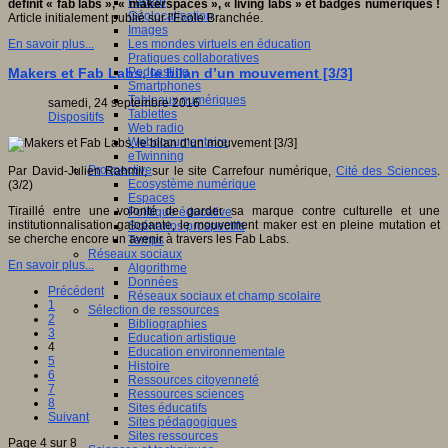
Fablab
définit « fab labs », « makerspaces », « living labs » et badges numériques !
Géolocalisation
Article initialement publié sur l'Ecole Branchée.
Images
Les mondes virtuels en éducation
En savoir plus...
Pratiques collaboratives
Podcasting
Makers et Fab Labs, le bilan d’un mouvement [3/3]
Smartphones
Tableaux numériques
samedi, 24 septembre 2016
Tablettes
Dispositifs
Web radio
Webdocumentaire
eTwinning
Prospective
Par David-Julien Rahmil, sur le site Carrefour numérique,
Cité des Sciences
.
Ecosystème numérique
(3/2)
Espaces
Tiraillé entre une volonté de garder sa marque contre culturelle et une
Politique éducative
institutionnalisation galopante, le mouvement maker est en pleine mutation et
Scénarios prospectifs
se cherche encore un avenir à travers les Fab Labs.
Temps
Réseaux sociaux
En savoir plus...
Algorithme
Données
Précédent
Réseaux sociaux et champ scolaire
1
Sélection de ressources
2
Bibliographies
3
Education artistique
4
Education environnementale
5
Histoire
6
Ressources citoyenneté
7
Ressources sciences
8
Sites éducatifs
Suivant
Sites pédagogiques
Sites ressources
Page 4 sur 8