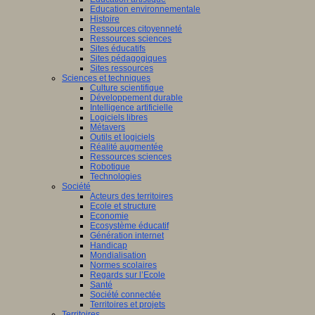
Education environnementale
Histoire
Ressources citoyenneté
Ressources sciences
Sites éducatifs
Sites pédagogiques
Sites ressources
Sciences et techniques
Culture scientifique
Développement durable
Intelligence artificielle
Logiciels libres
Métavers
Outils et logiciels
Réalité augmentée
Ressources sciences
Robotique
Technologies
Société
Acteurs des territoires
Ecole et structure
Economie
Ecosystème éducatif
Génération internet
Handicap
Mondialisation
Normes scolaires
Regards sur l’Ecole
Santé
Société connectée
Territoires et projets
Territoires