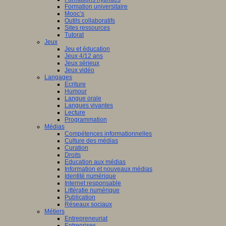
Formation universitaire
Mooc’s
Outils collaboratifs
Sites ressources
Tutorat
Jeux
Jeu et éducation
Jeux 4/12 ans
Jeux sérieux
Jeux vidéo
Langages
Ecriture
Humour
Langue orale
Langues vivantes
Lecture
Programmation
Médias
Compétences informationnelles
Culture des médias
Curation
Droits
Education aux médias
Information et nouveaux médias
Identité numérique
Internet responsable
Littératie numérique
Publication
Réseaux sociaux
Métiers
Entrepreneuriat
Entreprises