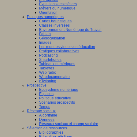
Evolutions des métiers
Métiers du numérique
Orientation
Pratiques numériques
Cartes heuristiques
Classes inversées
Environnement Numérique de Travail
Fablab
Géolocalisation
Images
Les mondes virtuels en éducation
Pratiques collaboratives
Podcasting
Smartphones
Tableaux numériques
Tablettes
Web radio
Webdocumentaire
eTwinning
Prospective
Ecosystème numérique
Espaces
Politique éducative
Scénarios prospectifs
Temps
Réseaux sociaux
Algorithme
Données
Réseaux sociaux et champ scolaire
Sélection de ressources
Bibliographies
Education artistique