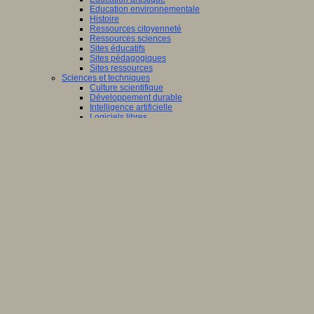
Education environnementale
Histoire
Ressources citoyenneté
Ressources sciences
Sites éducatifs
Sites pédagogiques
Sites ressources
Sciences et techniques
Culture scientifique
Développement durable
Intelligence artificielle
Logiciels libres
Métavers
Outils et logiciels
Réalité augmentée
Ressources sciences
Robotique
Technologies
Société
Acteurs des territoires
Ecole et structure
Economie
Ecosystème éducatif
Génération internet
Handicap
Mondialisation
Normes scolaires
Regards sur l’Ecole
Santé
Société connectée
Territoires et projets
Territoires