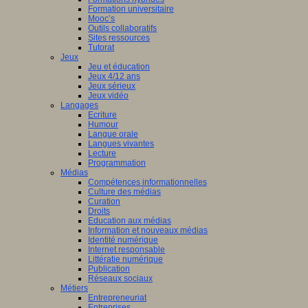
Formation universitaire
Mooc’s
Outils collaboratifs
Sites ressources
Tutorat
Jeux
Jeu et éducation
Jeux 4/12 ans
Jeux sérieux
Jeux vidéo
Langages
Ecriture
Humour
Langue orale
Langues vivantes
Lecture
Programmation
Médias
Compétences informationnelles
Culture des médias
Curation
Droits
Education aux médias
Information et nouveaux médias
Identité numérique
Internet responsable
Littératie numérique
Publication
Réseaux sociaux
Métiers
Entrepreneuriat
Entreprises