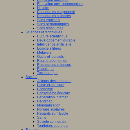
Education environnementale
Histoire
Ressources citoyenneté
Ressources sciences
Sites éducatifs
Sites pédagogiques
Sites ressources
Sciences et techniques
Culture scientifique
Développement durable
Intelligence artificielle
Logiciels libres
Métavers
Outils et logiciels
Réalité augmentée
Ressources sciences
Robotique
Technologies
Société
Acteurs des territoires
Ecole et structure
Economie
Ecosystème éducatif
Génération internet
Handicap
Mondialisation
Normes scolaires
Regards sur l’Ecole
Santé
Société connectée
Territoires et projets
Territoires