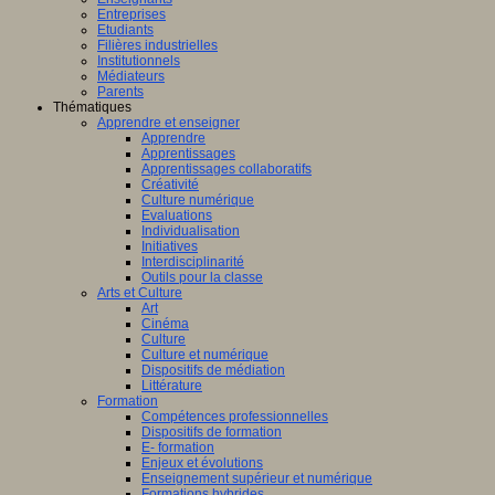
ligence
Entreprises
lle.
Etudiants
on
Filières industrielles
Institutionnels
Médiateurs
Parents
Thématiques
Apprendre et enseigner
al
Apprendre
Apprentissages
Apprentissages collaboratifs
Créativité
Culture numérique
bre,
Evaluations
Individualisation
Initiatives
Interdisciplinarité
Outils pour la classe
Arts et Culture
Art
nts,
Cinéma
,
Culture
eurs
Culture et numérique
Dispositifs de médiation
teurs
Littérature
Formation
Compétences professionnelles
Dispositifs de formation
E- formation
Enjeux et évolutions
Enseignement supérieur et numérique
Formations hybrides