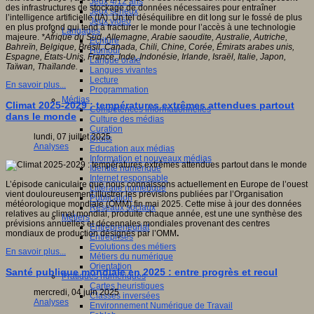
Jeux 4/12 ans
des infrastructures de stockage de données nécessaires pour entraîner
Jeux sérieux
l’intelligence artificielle (IA). Un tel déséquilibre en dit long sur le fossé de plus
Jeux vidéo
en plus profond qui tend à fracturer le monde pour l’accès à une technologie
Langages
majeure.
*Afrique du Sud, Allemagne, Arabie saoudite, Australie, Autriche,
Ecriture
Bahreïn, Belgique, Brésil, Canada, Chili, Chine, Corée, Émirats arabes unis,
Humour
Espagne, États-Unis, France, Inde, Indonésie, Irlande, Israël, Italie, Japon,
Langue orale
Taïwan, Thaïlande.
Langues vivantes
Lecture
En savoir plus...
Programmation
Médias
Climat 2025-2029 : températures extrêmes attendues partout
Compétences informationnelles
dans le monde
Culture des médias
Curation
lundi, 07 juillet 2025
Droits
Analyses
Education aux médias
Information et nouveaux médias
Identité numérique
Internet responsable
L’épisode caniculaire que nous connaissons actuellement en Europe de l’ouest
Littératie numérique
vient douloureusement illustrer les prévisions publiées par l’Organisation
Publication
météorologique mondiale (OMM) fin mai 2025. Cette mise à jour des données
Réseaux sociaux
relatives au climat mondial, produite chaque année, est une une synthèse des
Métiers
prévisions annuelles et décennales mondiales provenant des centres
Entrepreneuriat
mondiaux de production désignés par l’OMM
.
Entreprises
Evolutions des métiers
En savoir plus...
Métiers du numérique
Orientation
Santé publique mondiale en 2025 : entre progrès et recul
Pratiques numériques
Cartes heuristiques
mercredi, 04 juin 2025
Classes inversées
Analyses
Environnement Numérique de Travail