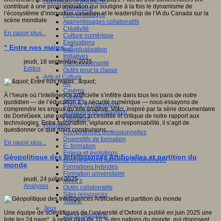
Apprendre et enseigner
contribué à une programmation qui souligne à la fois le dynamisme de
Apprendre
l’écosystème d’innovation canadien et le leadership de l’IA du Canada sur la
Apprentissages
scène mondiale.
Apprentissages collaboratifs
Créativité
En savoir plus...
Culture numérique
Evaluations
" Entre nos mains..."
Individualisation
Initiatives
jeudi, 18 septembre 2025
Interdisciplinarité
Editos
Outils pour la classe
Arts et Culture
Art
Cinéma
À l’heure où l’intelligence artificielle s’infiltre dans tous les pans de notre
Culture
quotidien — de l’éducation à la sécurité numérique — nous essayons de
Culture et numérique
comprendre les enjeux qu’elle soulève. Voici, inspiré par la série documentaire
Dispositifs de médiation
de DomiGeek, une exploration accessible et critique de notre rapport aux
Littérature
technologies. Entre fascination, vigilance et responsabilité, il s’agit de
Formation
questionner ce que nous construisons…
Compétences professionnelles
Dispositifs de formation
En savoir plus...
E- formation
Enjeux et évolutions
Géopolitique des Intelligences Artificielles et partition du
Enseignement supérieur et numérique
monde
Formations hybrides
Formation universitaire
jeudi, 24 juillet 2025
Mooc’s
Analyses
Outils collaboratifs
Sites ressources
Tutorat
Jeux
Une équipe de scientifiques de l’université d’Oxford a publié en juin 2025 une
Jeu et éducation
liste les 24 pays*, à peine plus de 10 % des nations du monde, qui disposent