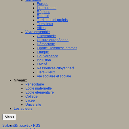
Europe
International
Régions
Ruralité
Territoires et projets
Tiers lieux
Villes
Vivre ensemble
Citoyenneté
Culture européenne
Démocratie
Egalité Hommes/Femmes
Ethique
Gouvernance
Inclusion
Laïcité
Ressources citoyenneté
Tiers - lieux
Vie scolaire et sociale
Niveaux
Périscolaire
Ecole maternelle
Ecole élémentaire
Collège
Lycée
Université
Les auteurs
Menu
S'abonner à ce flux RSS
S'informer