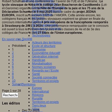
Sciences et techniques
Robert Schuman et une conférence sur l’avenir de l’UE et de l’Ukraine :
Le
Culture scientifique
lycée slovaque de Nitra et le collège Jean Boucheron de Castillonnès
(Lot-
Développement durable
et-Garonne) organiseront
la Fête de l’Europe de la paix et les 75 ans de la
Intelligence artificielle
Déclaration Schuman le 9 mai 2025
dans le cadre du
projet JEDNA
Logiciels libres
EUROPA
, inscrit au concours 2025 de l’AMOPA. Cette année encore, les
Métavers
collégiens français et les lycéens slovaques espèrent se glisser en finale du
Outils et logiciels
concours international après
4 prix européens de la francophonie remportés
Réalité augmentée
à Strasbourg de 2021 à 2024
. Une performance remarquable car le concours
Ressources sciences
est ouvert à tous les élèves des lycées et des classes de 4e et de 3e des
Robotique
collèges de France et des
27 Etats de l’Union européenne.
Technologies
Société
En savoir plus...
Acteurs des territoires
Précédent
Ecole et structure
1
Economie
2
Ecosystème éducatif
3
Génération internet
4
Handicap
5
Mondialisation
6
Normes scolaires
7
Regards sur l’Ecole
8
Santé
9
Société connectée
10
Territoires et projets
Suivant
Territoires
Europe
Page 1 sur 28
International
Régions
Ruralité
Territoires et projets
Les éditos
Tiers lieux
Villes
Dec 23 2025