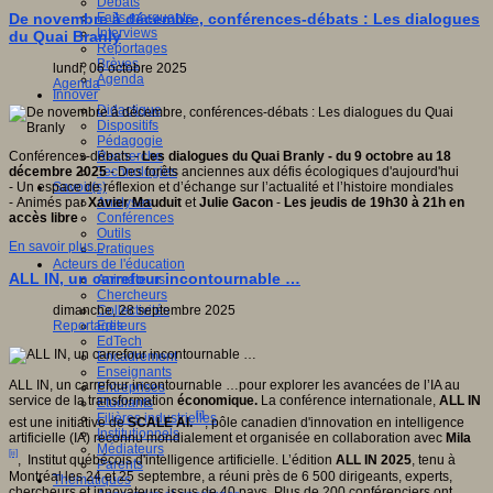
Débats
Faits marquants
De novembre à décembre, conférences-débats : Les dialogues
Interviews
du Quai Branly
Reportages
Brèves
lundi, 06 octobre 2025
Agenda
Agenda
Innover
Didactique
Dispositifs
Pédagogie
Recherche
Conférences-débats -
Les dialogues du Quai Branly - du 9 octobre au 18
Technologies
décembre 2025
- Des forêts anciennes aux défis écologiques d'aujourd'hui
Savoir(s)
- Un espace de réflexion et d’échange sur l’actualité et l’histoire mondiales
Analyses
- Animés par
Xavier Mauduit
et
Julie Gacon
-
Les jeudis de 19h30 à 21h en
Conférences
accès libre
Outils
En savoir plus...
Pratiques
Acteurs de l'éducation
ALL IN, un carrefour incontournable …
Animateurs
Chercheurs
Collectivités
dimanche, 28 septembre 2025
Editeurs
Reportages
EdTech
Encadrement
Enseignants
ALL IN, un carrefour incontournable …pour explorer les avancées de l’IA au
Entreprises
service de la transformation
économique.
La conférence internationale,
ALL IN
Etudiants
[i]
Filières industrielles
est une initiative de
SCALE AI.
, pôle canadien d'innovation en intelligence
Institutionnels
artificielle (IA) reconnu mondialement et organisée en collaboration avec
Mila
Médiateurs
[ii]
, Institut québécois d'intelligence artificielle. L’édition
ALL IN 2025
, tenu à
Parents
Montréal les 24 et 25 septembre, a réuni près de 6 500 dirigeants, experts,
Thématiques
chercheurs et innovateurs issus de 40 pays. Plus de 200 conférenciers ont