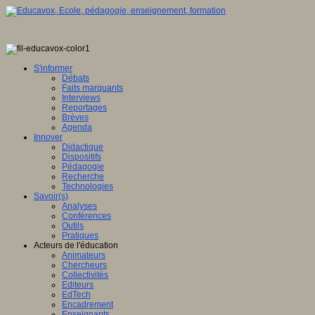
ence
tionale,
S'informer
Débats
ve
Faits marquants
Interviews
E
Reportages
Brèves
Agenda
Innover
Didactique
en
Dispositifs
ation
Pédagogie
Recherche
gence
Technologies
lle
Savoir(s)
Analyses
u
Conférences
lement
Outils
Pratiques
sée
Acteurs de l'éducation
Animateurs
ration
Chercheurs
Collectivités
Editeurs
EdTech
Encadrement
ois
Enseignants