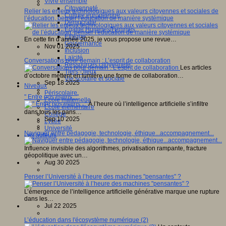
Vivre ensemble
Citoyenneté
Relier les enjeux technologiques aux valeurs citoyennes et sociales de
Culture européenne
l’éducation, penser l'éducation de manière systémique
Démocratie
Egalité Hommes/Femmes
Ethique
En cette fin d’année 2025, je vous propose une revue…
Gouvernance
Nov 01 2025
Inclusion
Laïcité
Conversations pour demain : L’esprit de collaboration
Ressources citoyenneté
Les articles
Tiers - lieux
d’octobre mettent en lumière une forme de collaboration…
Vie scolaire et sociale
Sep 18 2025
Niveaux
Périscolaire
" Entre nos mains..."
Ecole maternelle
À l’heure où l’intelligence artificielle s’infiltre
Ecole élémentaire
dans tous les pans…
Collège
Sep 10 2025
Lycée
Université
Naviguer entre pédagogie, technologie, éthique...accompagnement...
Les auteurs
Influence invisible des algorithmes, privatisation rampante, fracture
géopolitique avec un…
Aug 30 2025
Penser l’Université à l’heure des machines "pensantes" ?
L’émergence de l’intelligence artificielle générative marque une rupture
dans les…
Jul 22 2025
L’éducation dans l'écosystème numérique (2)