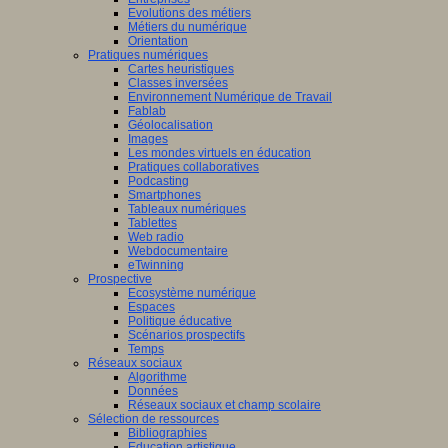
Evolutions des métiers
Métiers du numérique
Orientation
Pratiques numériques
Cartes heuristiques
/www.scaleai.ca/fr/
Classes inversées
Environnement Numérique de Travail
Fablab
Géolocalisation
Images
Les mondes virtuels en éducation
Pratiques collaboratives
Podcasting
Smartphones
/mila.quebec/fr
Tableaux numériques
Tablettes
Web radio
Webdocumentaire
eTwinning
Prospective
Ecosystème numérique
Espaces
Politique éducative
Scénarios prospectifs
Temps
Réseaux sociaux
Algorithme
Données
Réseaux sociaux et champ scolaire
Sélection de ressources
Bibliographies
Education artistique