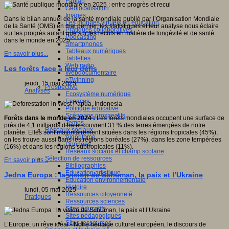
Fablab
Géolocalisation
Images
Dans le bilan annuel de la santé mondiale publié par l’Organisation Mondiale
Les mondes virtuels en éducation
de la Santé (OMS) en mai dernier, les statistiques et leur analyse nous éclaire
Pratiques collaboratives
sur les progrès autant que sur les reculs en matière de longévité et de santé
Podcasting
dans le monde en 2025.
Smartphones
Tableaux numériques
En savoir plus...
Tablettes
Web radio
Les forêts face à leur défis
Webdocumentaire
eTwinning
jeudi, 15 mai 2025
Prospective
Analyses
Ecosystème numérique
Espaces
Politique éducative
Scénarios prospectifs
Forêts dans le monde en 2024 :
Les forêts mondiales occupent une surface de
Temps
près de 4,1 milliards d’ha et couvrent 31 % des terres émergées de notre
Réseaux sociaux
planète. Elles sont majoritairement situées dans les régions tropicales (45%),
Algorithme
on les trouve aussi dans les régions boréales (27%), dans les zone tempérées
Données
(16%) et dans les régions subtropicales (11%).
Réseaux sociaux et champ scolaire
Sélection de ressources
En savoir plus...
Bibliographies
Education artistique
Jedna Europa : la vision de Schuman, la paix et l’Ukraine
Education environnementale
Histoire
lundi, 05 mai 2025
Ressources citoyenneté
Pratiques
Ressources sciences
Sites éducatifs
Sites pédagogiques
Sites ressources
L’Europe, un rêve idéal - Notre héritage culturel européen, le discours de