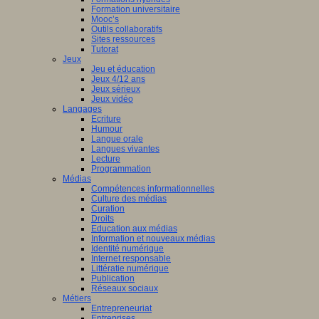
nciers
Formation universitaire
Mooc’s
ué
Outils collaboratifs
Sites ressources
Tutorat
mmation
Jeux
Jeu et éducation
ne
Jeux 4/12 ans
Jeux sérieux
Jeux vidéo
Langages
Ecriture
isme
Humour
Langue orale
st
è
me
Langues vivantes
ation
Lecture
en
Programmation
Médias
Compétences informationnelles
ship
Culture des médias
Curation
Droits
Education aux médias
a
Information et nouveaux médias
Identité numérique
Internet responsable
Littératie numérique
le.
Publication
Réseaux sociaux
Métiers
Entrepreneuriat
Entreprises