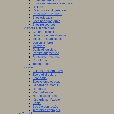
Education environnementale
Histoire
Ressources citoyenneté
Ressources sciences
Sites éducatifs
Sites pédagogiques
Sites ressources
Sciences et techniques
Culture scientifique
Développement durable
Intelligence artificielle
Logiciels libres
Métavers
Outils et logiciels
Réalité augmentée
Ressources sciences
Robotique
Technologies
Société
Acteurs des territoires
Ecole et structure
Economie
Ecosystème éducatif
Génération internet
Handicap
Mondialisation
Normes scolaires
Regards sur l’Ecole
Santé
Société connectée
Territoires et projets
Territoires