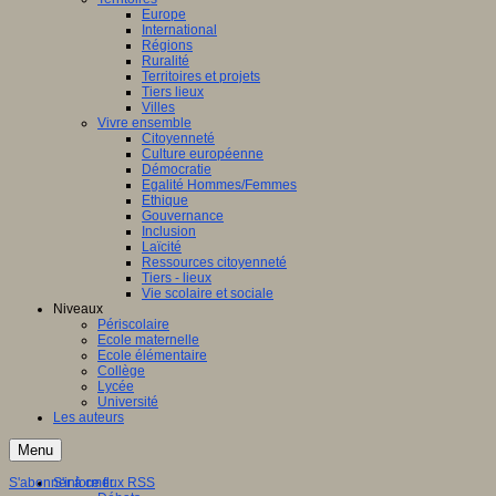
Europe
International
Régions
Ruralité
Territoires et projets
Tiers lieux
Villes
Vivre ensemble
Citoyenneté
Culture européenne
Démocratie
Egalité Hommes/Femmes
Ethique
Gouvernance
Inclusion
Laïcité
Ressources citoyenneté
Tiers - lieux
Vie scolaire et sociale
Niveaux
Périscolaire
Ecole maternelle
Ecole élémentaire
Collège
Lycée
Université
Les auteurs
Menu
S'abonner à ce flux RSS
S'informer