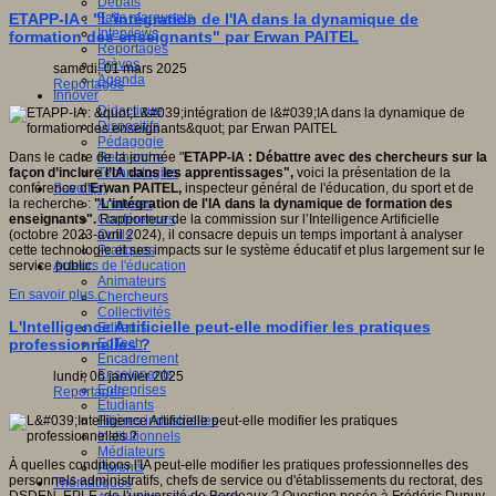
Débats
Faits marquants
ETAPP-IA : "L'intégration de l'IA dans la dynamique de
Interviews
formation des enseignants" par Erwan PAITEL
Reportages
Brèves
samedi, 01 mars 2025
Agenda
Reportages
Innover
Didactique
Dispositifs
Pédagogie
Recherche
Dans le cadre de la journée "
ETAPP-IA
: Débattre avec des chercheurs sur la
Technologies
façon d’inclure l’IA dans les apprentissages",
voici la présentation de la
Savoir(s)
conférence d'
Erwan PAITEL,
inspecteur général de l'éducation, du sport et de
Analyses
la recherche :
"L'intégration de l'IA dans la dynamique de formation des
Conférences
enseignants".
Rapporteur de la commission sur l’Intelligence Artificielle
Outils
(octobre 2023-avril 2024), il consacre depuis un temps important à analyser
Pratiques
cette technologie et ses impacts sur le système éducatif et plus largement sur le
Acteurs de l'éducation
service public.
Animateurs
En savoir plus...
Chercheurs
Collectivités
L'Intelligence Artificielle peut-elle modifier les pratiques
Editeurs
EdTech
professionnelles ?
Encadrement
Enseignants
lundi, 06 janvier 2025
Entreprises
Reportages
Etudiants
Filières industrielles
Institutionnels
Médiateurs
À quelles conditions l'IA peut-elle modifier les pratiques professionnelles des
Parents
personnels administratifs, chefs de service ou d'établissements du rectorat, des
Thématiques