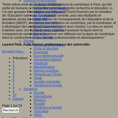
Sciences et techniques
Culture scientifique
"Notre article porte sur le projet
Ambassadeurs du numérique à Paris
, qui fait
Développement durable
partie de Humane (« Humanités numériques, entre recherche et éducation »),
Intelligence artificielle
l’un des groupes thématiques numériques (GTnum) financés par le ministère
Logiciels libres
de l’Éducation nationale. Ce dispositif consiste, pour des étudiants en
Métavers
deuxième année du master Métiers de l’enseignement, de l’éducation et de la
Outils et logiciels
formation (MEEF), à renforcer leur formation au numérique, par le numérique, et
Réalité augmentée
à développer des pratiques raisonnées dans leurs classes. La mise en œuvre
Ressources sciences
d’ateliers avec ces étudiants nous a permis d’analyser la façon dont ils
Robotique
s’emparent du numérique et de mener une réflexion sur la place du numérique
Technologies
dans la construction de leur identité professionnelle en développement."
Société
Laurent Petit, Aude Seurrat, professeur.e.s des universités
Acteurs des territoires
Ecole et structure
En savoir plus...
Economie
Ecosystème éducatif
Précédent
Génération internet
1
Handicap
2
Mondialisation
3
Normes scolaires
4
Regards sur l’Ecole
5
Santé
6
Société connectée
7
Territoires et projets
8
Territoires
9
Europe
10
International
Suivant
Régions
Ruralité
Page 1 sur 24
Territoires et projets
Tiers lieux
Villes