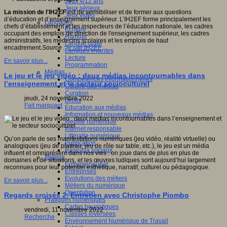
Jeux 4/12 ans
Jeux sérieux
La mission de l'IH2EF
est de sensibiliser et de former aux questions
Jeux vidéo
d’éducation et d’enseignement supérieur. L’IH2EF forme principalement les
Langages
chefs d’établissement et les inspecteurs de l’éducation nationale, les cadres
Ecriture
occupant des emplois de direction de l'enseignement supérieur, les cadres
Humour
administratifs, les médecins scolaires et les emplois de haut
Langue orale
encadrement
.
Source :
le site IH2EF
Langues vivantes
Lecture
En savoir plus...
Programmation
Médias
Le jeu et le jeu vidéo : deux médias incontournables dans
Compétences informationnelles
l’enseignement et le secteur socioculturel
Culture des médias
Curation
jeudi, 24 novembre 2022
Droits
Fait marquant
Education aux médias
Information et nouveaux médias
Identité numérique
Internet responsable
Littératie numérique
Qu’on parle de ses manifestations numériques (jeu vidéo, réalité virtuelle) ou
Publication
analogiques (jeu de plateau, jeu de rôle sur table, etc.), le jeu est un média
Réseaux sociaux
influent et omniprésent dans nos vies : on joue dans de plus en plus de
Métiers
domaines et de situations, et les œuvres ludiques sont aujourd’hui largement
Entrepreneuriat
reconnues pour leur potentiel esthétique, narratif, culturel ou pédagogique.
Entreprises
Evolutions des métiers
En savoir plus...
Métiers du numérique
Orientation
Regards croisés 2. Entretien avec Christophe Piombo
Pratiques numériques
Cartes heuristiques
vendredi, 11 novembre 2022
Classes inversées
Recherche
Environnement Numérique de Travail