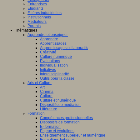
Entreprises
Etudiants
Filières industrielles
Institutionnels
Médiateurs
Parents
Thématiques
Apprendre et enseigner
Apprendre
Apprentissages
Apprentissages collaboratifs
Créativité
Culture numérique
Evaluations
Individualisation
Initiatives
Interdisciplinarité
Outils pour la classe
Arts et Culture
Art
Cinéma
Culture
Culture et numérique
Dispositifs de médiation
Littérature
Formation
Compétences professionnelles
Dispositifs de formation
E- formation
Enjeux et évolutions
Enseignement supérieur et numérique
Formations hybrides