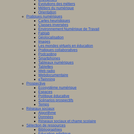
Evolutions des métiers
Métiers du numérique
Orientation
Pratiques numériques
Cartes heuristiques
Classes inversées
Environnement Numérique de Travail
Fablab
Géolocalisation
Images
Les mondes virtuels en éducation
Pratiques collaboratives
Podcasting
Smartphones
Tableaux numériques
Tablettes
Web radio
Webdocumentaire
eTwinning
Prospective
Ecosystème numérique
Espaces
Politique éducative
Scénarios prospectifs
Temps
Réseaux sociaux
Algorithme
Données
Réseaux sociaux et champ scolaire
Sélection de ressources
Bibliographies
Education artistique