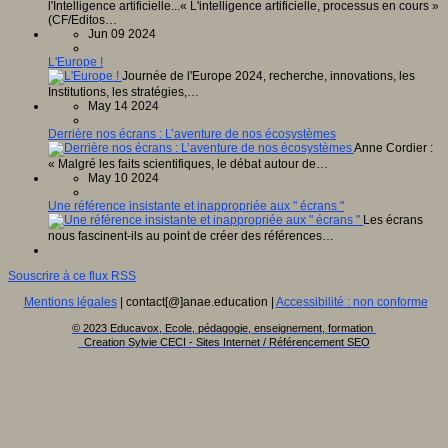
l'Intelligence artificielle...« L'intelligence artificielle, processus en cours »
(CF/Editos…
Jun 09 2024
L'Europe !
Journée de l'Europe 2024, recherche, innovations, les
Institutions, les stratégies,…
May 14 2024
Derrière nos écrans : L’aventure de nos écosystèmes
Anne Cordier :
« Malgré les faits scientifiques, le débat autour de…
May 10 2024
Une référence insistante et inappropriée aux " écrans "
Les écrans
nous fascinent-ils au point de créer des références…
Souscrire à ce flux RSS
Mentions légales
| contact[@]anae.education |
Accessibilité : non conforme
© 2023 Educavox, Ecole, pédagogie, enseignement, formation
Creation Sylvie CECI - Sites Internet / Référencement SEO