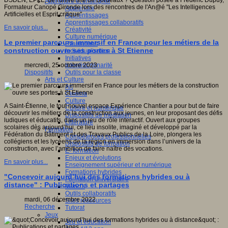
DSDEN, EPLE, de l'université de Bordeaux ? Question posée à Frédéric Dupuy,
Apprendre et enseigner
Formateur Canopé Gironde lors des rencontres de l'An@é "Les Intelligences
Apprendre
Artificielles et Esprit critique"
Apprentissages
Apprentissages collaboratifs
En savoir plus...
Créativité
Culture numérique
Le premier parcours immersif en France pour les métiers de la
Evaluations
construction ouvre ses portes à St Etienne
Individualisation
Initiatives
Interdisciplinarité
mercredi, 25 octobre 2023
Outils pour la classe
Dispositifs
Arts et Culture
Art
Cinéma
Culture
A Saint-Étienne, le tout nouvel espace Expérience Chantier a pour but de faire
Culture et numérique
découvrir les métiers de la construction aux jeunes, en leur proposant des défis
Dispositifs de médiation
ludiques et éducatifs, dans un jeu de rôle interactif. Ouvert aux groupes
Littérature
scolaires dès aujourd’hui, ce lieu insolite, imaginé et développé par la
Formation
Fédération du Bâtiment et des Travaux Publics de la Loire, plongera les
Compétences professionnelles
collégiens et les lycéens de la région en immersion dans l’univers de la
Dispositifs de formation
construction, avec l’ambition de faire naître des vocations.
E- formation
Enjeux et évolutions
En savoir plus...
Enseignement supérieur et numérique
Formations hybrides
"Concevoir aujourd’hui des formations hybrides ou à
Formation universitaire
distance" : Publications et partages
Mooc’s
Outils collaboratifs
mardi, 06 décembre 2022
Sites ressources
Recherche
Tutorat
Jeux
Jeu et éducation