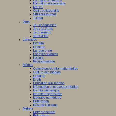
Formation universitaire
Mooc’s
Outils collaboratifs
Sites ressources
Tutorat
Jeux
Jeu et éducation
Jeux 4/12 ans
Jeux sérieux
Jeux vidéo
Langages
Ecriture
Humour
Langue orale
Langues vivantes
Lecture
Programmation
Médias
Compétences informationnelles
Culture des médias
Curation
Droits
Education aux médias
Information et nouveaux médias
Identité numérique
Internet responsable
Littératie numérique
Publication
Réseaux sociaux
Métiers
Entrepreneuriat
Entreprises