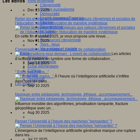
Les éditos
Vivre ensemble
Citoyenneté
Culture européenne
Dec 23 2025
Démocratie
Egalité Hommes/Femmes
Relier les enjeux technologiques aux valeurs citoyennes et sociales de
Ethique
l’éducation, penser l'éducation de manière systémique
Gouvernance
Inclusion
Laïcité
En cette fin d’année 2025, je vous propose une revue…
Ressources citoyenneté
Nov 01 2025
Tiers - lieux
Vie scolaire et sociale
Conversations pour demain : L’esprit de collaboration
Niveaux
Les articles
Périscolaire
d’octobre mettent en lumière une forme de collaboration…
Ecole maternelle
Sep 18 2025
Ecole élémentaire
Collège
" Entre nos mains..."
Lycée
À l’heure où l’intelligence artificielle s’infiltre
Université
dans tous les pans…
Les auteurs
Sep 10 2025
Naviguer entre pédagogie, technologie, éthique...accompagnement...
Influence invisible des algorithmes, privatisation rampante, fracture
géopolitique avec un…
Aug 30 2025
Penser l’Université à l’heure des machines "pensantes" ?
L’émergence de l’intelligence artificielle générative marque une rupture
dans les…
Jul 22 2025