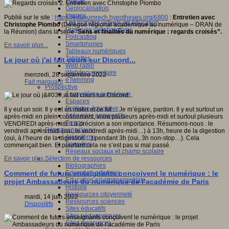
Fablab
Géolocalisation
Images
Publié sur le site :
https://edunumrech.hypotheses.org/6800
:
Entretien avec
Les mondes virtuels en éducation
Christophe Piombo
(Délégué régional académique au numérique – DRAN de
Pratiques collaboratives
la Réunion) dans la série “
Sens et finalités du numérique : regards croisés”.
Podcasting
Smartphones
En savoir plus...
Tableaux numériques
Tablettes
Le jour où j'ai fait cours sur Discord...
Web radio
Webdocumentaire
mercredi, 28 septembre 2022
eTwinning
Fait marquant
Prospective
Ecosystème numérique
Espaces
Politique éducative
Il y eut un soir. Il y eut un matin et ce fut… Je m’égare, pardon. Il y eut surtout un
Scénarios prospectifs
après-midi en plein confinement, voire plusieurs après-midi et surtout plusieurs
Temps
VENDREDI après-midi. La précision a son importance. Résumons-nous : le
Réseaux sociaux
vendredi après-midi (oui, le vendredi après-midi…) à 13h, heure de la digestion
Algorithme
(oui, à l’heure de la digestion…) pendant 3h (oui, 3h non-stop…). Cela
Données
commençait bien. Et pourtant cela ne s’est pas si mal passé.
Réseaux sociaux et champ scolaire
Sélection de ressources
En savoir plus...
Bibliographies
Education artistique
Comment de futurs enseignants conçoivent le numérique : le
Education environnementale
projet Ambassadeurs du numérique de l’académie de Paris
Histoire
Ressources citoyenneté
mardi, 14 juin 2022
Ressources sciences
Dispositifs
Sites éducatifs
Sites pédagogiques
Sites ressources