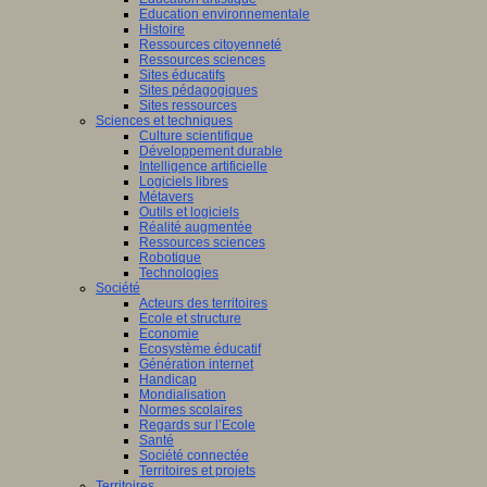
Education environnementale
Histoire
Ressources citoyenneté
Ressources sciences
Sites éducatifs
Sites pédagogiques
Sites ressources
Sciences et techniques
Culture scientifique
Développement durable
Intelligence artificielle
Logiciels libres
Métavers
Outils et logiciels
Réalité augmentée
Ressources sciences
Robotique
Technologies
Société
Acteurs des territoires
Ecole et structure
Economie
Ecosystème éducatif
Génération internet
Handicap
Mondialisation
Normes scolaires
Regards sur l’Ecole
Santé
Société connectée
Territoires et projets
Territoires