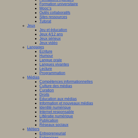
Formation universitaire
Mooc’s
Outils collaboratifs
Sites ressources
Tutorat
Jeux
Jeu et éducation
Jeux 4/12 ans
Jeux sérieux
Jeux vidéo
Langages
Ecriture
Humour
Langue orale
Langues vivantes
Lecture
Programmation
Médias
Compétences informationnelles
Culture des médias
Curation
Droits
Education aux médias
Information et nouveaux médias
Identité numérique
Internet responsable
Littératie numérique
Publication
Réseaux sociaux
Métiers
Entrepreneuriat
Entreprises