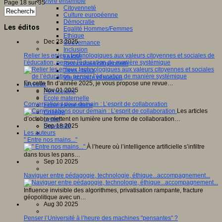
Vivre ensemble
Page 18 sur 35
Citoyenneté
Culture européenne
Démocratie
Les éditos
Egalité Hommes/Femmes
Ethique
Dec 23 2025
Gouvernance
Inclusion
Relier les enjeux technologiques aux valeurs citoyennes et sociales de
Laïcité
l’éducation, penser l'éducation de manière systémique
Ressources citoyenneté
Tiers - lieux
Vie scolaire et sociale
En cette fin d’année 2025, je vous propose une revue…
Niveaux
Nov 01 2025
Périscolaire
Ecole maternelle
Conversations pour demain : L’esprit de collaboration
Ecole élémentaire
Les articles
Collège
d’octobre mettent en lumière une forme de collaboration…
Lycée
Sep 18 2025
Université
Les auteurs
" Entre nos mains..."
À l’heure où l’intelligence artificielle s’infiltre
dans tous les pans…
Sep 10 2025
Naviguer entre pédagogie, technologie, éthique...accompagnement...
Influence invisible des algorithmes, privatisation rampante, fracture
géopolitique avec un…
Aug 30 2025
Penser l’Université à l’heure des machines "pensantes" ?