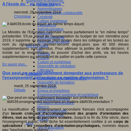
Apprendre et enseigner
A l'école du " en même temps "
Apprendre
Apprentissages
mercredi, 26 septembre 2018
Apprentissages collaboratifs
Chronique
Créativité
Culture numérique
Evaluations
Individualisation
Le Ministre de l'Education nationale manie parfaitement le "en même temps"
Initiatives
présidentiel. S'il,se réjouit de l'augmentation du budget de son ministère pour
Interdisciplinarité
2019, il supprime au passage 2600 postes dans les collèges et les lycées au
Outils pour la classe
nom du rééquilibrage premier-second degré,alors que 40 000 élèves
Arts et Culture
supplémentaires sont attendus. Pour atténuer la portée de cette décision, il
Art
insiste sur la revalorisation du pouvoir d'achat des profs, via les heures
Cinéma
supplémentaires qui permettront de pallier en partie cette carence.
Culture
Culture et numérique
En savoir plus...
Dispositifs de médiation
Littérature
Que peut-on raisonnablement demander aux professeurs de
Formation
l'enseignement secondaire en matière d'orientation ?
Compétences professionnelles
Dispositifs de formation
mardi, 25 septembre 2018
E- formation
Débats
Enjeux et évolutions
Enseignement supérieur et numérique
Formations hybrides
Formation universitaire
Mooc’s
La massification de l'enseignement secondaire francais s'est accompagnée
Outils collaboratifs
d'un
besoin croissant d'accompagnement des projets d'orientation des
Sites ressources
élèves, tout au long du parcours scolaire.
Jusqu'à la fin du XXe siècle, dans
Tutorat
l'enseignement public, cette tâche fut essentiellement confiée à un
corps de
Jeux
spécialistes : les conseillers d'orientation-psychologues,
nommés depuis
Jeu et éducation
peu "psychologues scolaires".