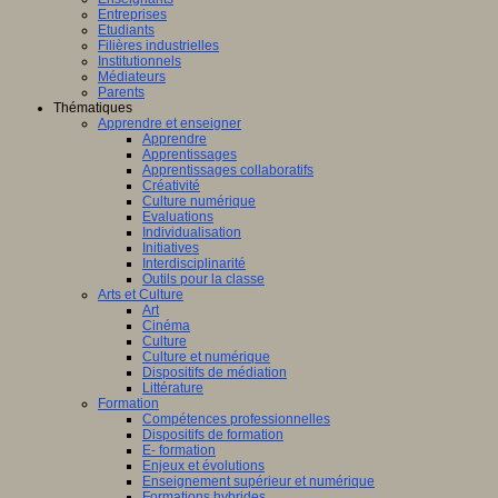
Entreprises
Etudiants
Filières industrielles
Institutionnels
Médiateurs
Parents
Thématiques
Apprendre et enseigner
Apprendre
Apprentissages
Apprentissages collaboratifs
Créativité
Culture numérique
Evaluations
Individualisation
Initiatives
Interdisciplinarité
Outils pour la classe
Arts et Culture
Art
Cinéma
Culture
Culture et numérique
Dispositifs de médiation
Littérature
Formation
Compétences professionnelles
Dispositifs de formation
E- formation
Enjeux et évolutions
Enseignement supérieur et numérique
Formations hybrides