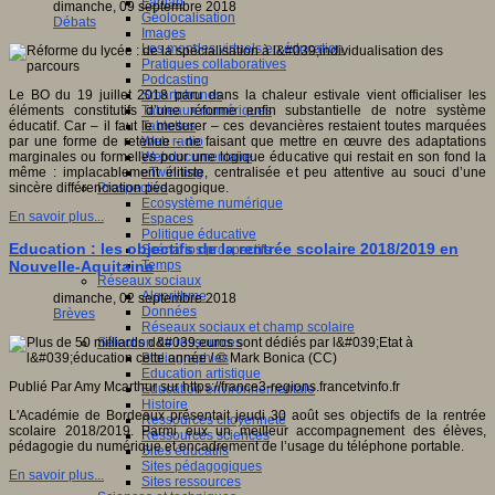
Fablab
dimanche, 09 septembre 2018
Géolocalisation
Débats
Images
Les mondes virtuels en éducation
Pratiques collaboratives
Podcasting
Smartphones
Le BO du 19 juillet 2018 paru dans la chaleur estivale vient officialiser les
Tableaux numériques
éléments constitutifs d’une réforme enfin substantielle de notre système
Tablettes
éducatif. Car – il faut le mesurer – ces devancières restaient toutes marquées
Web radio
par une forme de retenue - ne faisant que mettre en œuvre des adaptations
Webdocumentaire
marginales ou formelles pour une logique éducative qui restait en son fond la
eTwinning
même : implacablement élitiste, centralisée et peu attentive au souci d’une
Prospective
sincère différenciation pédagogique.
Ecosystème numérique
En savoir plus...
Espaces
Politique éducative
Education : les objectifs de la rentrée scolaire 2018/2019 en
Scénarios prospectifs
Temps
Nouvelle-Aquitaine
Réseaux sociaux
Algorithme
dimanche, 02 septembre 2018
Données
Brèves
Réseaux sociaux et champ scolaire
Sélection de ressources
Bibliographies
Education artistique
Publié Par Amy Mcarthur sur https://france3-regions.francetvinfo.fr
Education environnementale
Histoire
L'Académie de Bordeaux présentait jeudi 30 août ses objectifs de la rentrée
Ressources citoyenneté
scolaire 2018/2019. Parmi eux un meilleur accompagnement des élèves,
Ressources sciences
pédagogie du numérique et encadrement de l’usage du téléphone portable.
Sites éducatifs
Sites pédagogiques
En savoir plus...
Sites ressources