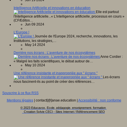
Intelligence Artificielle et innovations en éducation
Elle est partout
l'Intelligence artificielle...« L'intelligence artificielle, processus en cours »
(CF/Editos…
Jun 09 2024
L'Europe !
Journée de l'Europe 2024, recherche, innovations, les
Institutions, les stratégies,…
May 14 2024
Derrière nos écrans : L’aventure de nos écosystèmes
Anne Cordier :
« Malgré les faits scientifiques, le débat autour de…
May 10 2024
Une référence insistante et inappropriée aux " écrans "
Les écrans
nous fascinent-ils au point de créer des références…
Souscrire à ce flux RSS
Mentions légales
| contact[@]anae.education |
Accessibilité : non conforme
© 2023 Educavox, Ecole, pédagogie, enseignement, formation
Creation Sylvie CECI - Sites Internet / Référencement SEO