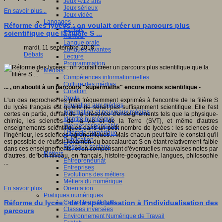
Jeux 4/12 ans
Jeux sérieux
En savoir plus...
Jeux vidéo
Langages
Réforme des lycées : on voulait créer un parcours plus
Ecriture
scientifique que la filière S ...
Humour
Langue orale
mardi, 11 septembre 2018
Langues vivantes
Débats
Lecture
Programmation
Médias
Compétences informationnelles
Culture des médias
... , on aboutit à un parcours "supermaths"​ encore moins scientifique -
Curation
Droits
L'un des reproches les plus fréquemment exprimés à l'encontre de la filière S
Education aux médias
du lycée français est qu'elle ne serait pas suffisamment scientifique. Elle l'est
Information et nouveaux médias
certes en partie, du fait de la présence d'enseignements tels que la physique-
Identité numérique
chimie, les sciences de la vie et de la Terre (SVT), et même d'autres
Internet responsable
enseignements scientifiques dans un petit nombre de lycées : les sciences de
Littératie numérique
l'ingénieur, les sciences agronomiques... Mais chacun peut faire le constat qu'il
Publication
est possible de réussir l'examen du baccalauréat S en étant relativement faible
Réseaux sociaux
dans ces enseignements, et en compensant d'éventuelles mauvaises notes par
Métiers
d'autres, de bon niveau, en français, histoire-géographie, langues, philosophie
Entrepreneuriat
...
Entreprises
Evolutions des métiers
Métiers du numérique
Orientation
En savoir plus...
Pratiques numériques
Cartes heuristiques
Réforme du lycée : de la spécialisation à l'individualisation des
Classes inversées
parcours
Environnement Numérique de Travail