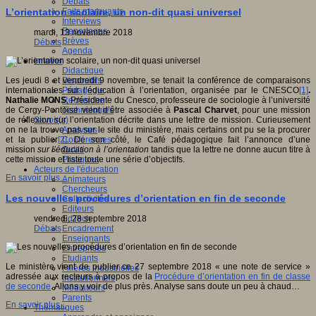
Débats
Faits marquants
L’orientation scolaire, un non-dit quasi universel
Interviews
Reportages
mardi, 13 novembre 2018
Brèves
Débats
Agenda
Innover
Didactique
Dispositifs
Les jeudi 8 et vendredi 9 novembre, se tenait la conférence de comparaisons
Pédagogie
internationales sur l’éducation à l’orientation, organisée par le CNESCO
[1]
.
Recherche
Nathalie MONS
, Présidente du Cnesco, professeure de sociologie à l’université
Technologies
de Cergy-Pontoise vient d’être associée à
Pascal Charvet
, pour une mission
Savoir(s)
de réflexion sur l’orientation décrite dans une lettre de mission. Curieusement
Analyses
on ne la trouve pas sur le site du ministère, mais certains ont pu se la procurer
Conférences
et la publier
[2]
. De son côté, le Café pédagogique fait l’annonce d’une
Outils
mission
sur l’éducation à l’orientation
tandis que la lettre ne donne aucun titre à
Pratiques
cette mission et liste toute une série d’objectifs.
Acteurs de l'éducation
En savoir plus...
Animateurs
Chercheurs
Les nouvelles procédures d’orientation en fin de seconde
Collectivités
Editeurs
EdTech
vendredi, 28 septembre 2018
Encadrement
Débats
Enseignants
Entreprises
Etudiants
Le ministère vient de publier ce 27 septembre 2018 « une note de service »
Filières industrielles
adressée aux recteurs à propos de la
Procédure d’orientation en fin de classe
Institutionnels
de seconde
. Allons y voir de plus près. Analyse sans doute un peu à chaud…
Médiateurs
Parents
En savoir plus...
Thématiques