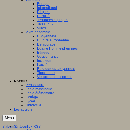
Europe
International
Régions
Ruralité
Territoires et projets
Tiers lieux
Villes
Vivre ensemble
Citoyenneté
Culture européenne
Démocratie
Egalité Hommes/Femmes
Ethique
Gouvernance
Inclusion
Laïcité
Ressources citoyenneté
Tiers - lieux
Vie scolaire et sociale
Niveaux
Périscolaire
Ecole maternelle
Ecole élémentaire
Collège
Lycée
Université
Les auteurs
Menu
S'abonner à ce flux RSS
S'informer