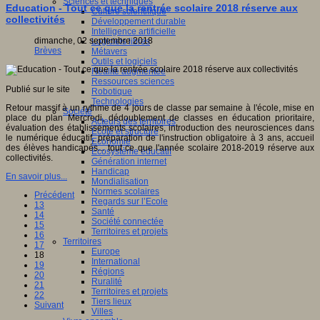
Sciences et techniques
Education - Tout ce que la rentrée scolaire 2018 réserve aux
Culture scientifique
collectivités
Développement durable
Intelligence artificielle
dimanche, 02 septembre 2018
Logiciels libres
Brèves
Métavers
Outils et logiciels
Réalité augmentée
Ressources sciences
Publié sur le site
Robotique
Technologies
Retour massif à un rythme de 4 jours de classe par semaine à l'école, mise en
Société
place du plan Mercredi, dédoublement de classes en éducation prioritaire,
Acteurs des territoires
évaluation des établissements scolaires, introduction des neurosciences dans
Ecole et structure
le numérique éducatif, préparation de l'instruction obligatoire à 3 ans, accueil
Economie
des élèves handicapés... tout ce que l'année scolaire 2018-2019 réserve aux
Ecosystème éducatif
collectivités.
Génération internet
Handicap
En savoir plus...
Mondialisation
Normes scolaires
Précédent
Regards sur l’Ecole
13
Santé
14
Société connectée
15
Territoires et projets
16
Territoires
17
Europe
18
International
19
Régions
20
Ruralité
21
Territoires et projets
22
Tiers lieux
Suivant
Villes