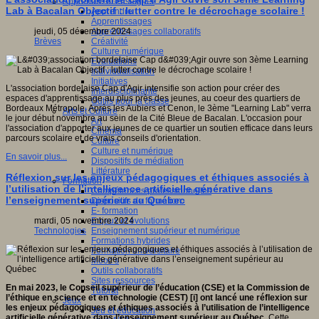
Apprendre et enseigner
Lab à Bacalan Objectif : lutter contre le décrochage scolaire !
Apprendre
Apprentissages
Apprentissages collaboratifs
jeudi, 05 décembre 2024
Créativité
Brèves
Culture numérique
Evaluations
Individualisation
Initiatives
L'association bordelaise Cap d'Agir intensifie son action pour créer des
Interdisciplinarité
espaces d'apprentissage au plus près des jeunes, au coeur des quartiers de
Outils pour la classe
Bordeaux Métropole. Après les Aubiers et Cenon, le 3ème "Learning Lab" verra
Arts et Culture
le jour début novembre au sein de la Cité Bleue de Bacalan. L'occasion pour
Art
l'association d'apporter aux jeunes de ce quartier un soutien efficace dans leurs
Cinéma
parcours scolaire et de vrais conseils d'orientation.
Culture
Culture et numérique
En savoir plus...
Dispositifs de médiation
Littérature
Réflexion sur les enjeux pédagogiques et éthiques associés à
Formation
l’utilisation de l’intelligence artificielle générative dans
Compétences professionnelles
l’enseignement supérieur au Québec
Dispositifs de formation
E- formation
Enjeux et évolutions
mardi, 05 novembre 2024
Enseignement supérieur et numérique
Technologies
Formations hybrides
Formation universitaire
Mooc’s
Outils collaboratifs
Sites ressources
En mai 2023, le Conseil supérieur de l’éducation (CSE) et la Commission de
Tutorat
l’éthique en science et en technologie (CEST) [i] ont lancé une réflexion sur
Jeux
les enjeux pédagogiques et éthiques associés à l’utilisation de l’intelligence
Jeu et éducation
artificielle générative dans l’enseignement supérieur au Québec
. Cette