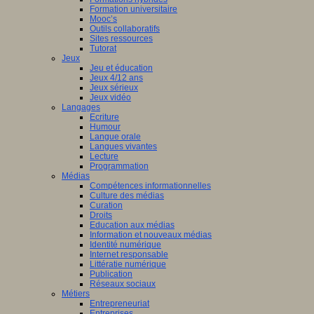
Formation universitaire
Mooc’s
Outils collaboratifs
Sites ressources
Tutorat
Jeux
Jeu et éducation
Jeux 4/12 ans
Jeux sérieux
Jeux vidéo
Langages
Ecriture
Humour
Langue orale
Langues vivantes
Lecture
Programmation
Médias
Compétences informationnelles
Culture des médias
Curation
Droits
Education aux médias
Information et nouveaux médias
Identité numérique
Internet responsable
Littératie numérique
Publication
Réseaux sociaux
Métiers
Entrepreneuriat
Entreprises