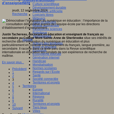
Sciences et techniques
d’enseignement
Culture scientifique
Développement durable
jeudi, 12 septembre 2024
Intelligence artificielle
Recherche
Logiciels libres
Métavers
Outils et logiciels
Réalité augmentée
Ressources sciences
Robotique
Justin Tachereau, doctorant en éducation et enseignant de français au
Technologies
secondaire au Collège Mont-Sainte-Anne de Sherbrooke
situe ses intérêts de
Société
recherche dans l’intégration du numérique en éducation et plus
Acteurs des territoires
particulièrement en contexte d'enseignement du français, langue première, au
Ecole et structure
secondaire. Il raconte dans ce texte paru dans la Revue scientifique
Economie
internationale en éducation les constats de son expérience de recherche de
Ecosystème éducatif
maîtrise.
Génération internet
Handicap
En savoir plus...
Mondialisation
Normes scolaires
Précédent
Regards sur l’Ecole
1
Santé
2
Société connectée
3
Territoires et projets
4
Territoires
5
Europe
6
International
7
Régions
8
Ruralité
9
Territoires et projets
10
Tiers lieux
Suivant
Villes