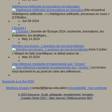
Intelligence Artificielle et innovations en éducation
Elle est partout
l'Intelligence artificielle...« L'intelligence artificielle, processus en cours »
(CF/Editos…
Jun 09 2024
L'Europe !
Journée de l'Europe 2024, recherche, innovations, les
Institutions, les stratégies,…
May 14 2024
Derrière nos écrans : L’aventure de nos écosystèmes
Anne Cordier :
« Malgré les faits scientifiques, le débat autour de…
May 10 2024
Une référence insistante et inappropriée aux " écrans "
Les écrans
nous fascinent-ils au point de créer des références…
Souscrire à ce flux RSS
Mentions légales
| contact[@]anae.education |
Accessibilité : non conforme
© 2023 Educavox, Ecole, pédagogie, enseignement, formation
Creation Sylvie CECI - Sites Internet / Référencement SEO