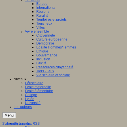
Europe
International
Régions
Ruralité
Territoires et projets
Tiers lieux
Villes
Vivre ensemble
Citoyenneté
Culture européenne
Démocratie
Egalité Hommes/Femmes
Ethique
Gouvernance
Inclusion
Laïcité
Ressources citoyenneté
Tiers - lieux
Vie scolaire et sociale
Niveaux
Périscolaire
Ecole maternelle
Ecole élémentaire
Collège
Lycée
Université
Les auteurs
Menu
S'abonner à ce flux RSS
S'informer