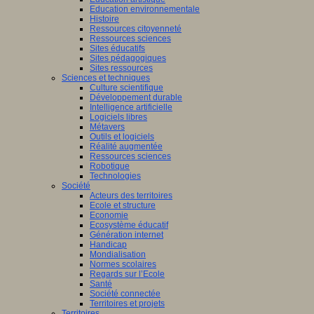
Education environnementale
Histoire
Ressources citoyenneté
Ressources sciences
Sites éducatifs
Sites pédagogiques
Sites ressources
Sciences et techniques
Culture scientifique
Développement durable
Intelligence artificielle
Logiciels libres
Métavers
Outils et logiciels
Réalité augmentée
Ressources sciences
Robotique
Technologies
Société
Acteurs des territoires
Ecole et structure
Economie
Ecosystème éducatif
Génération internet
Handicap
Mondialisation
Normes scolaires
Regards sur l’Ecole
Santé
Société connectée
Territoires et projets
Territoires