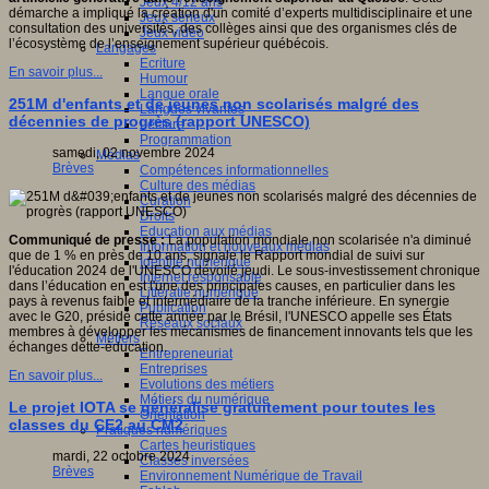
Jeux 4/12 ans
démarche a impliqué la création d'un comité d’experts multidisciplinaire et une
Jeux sérieux
consultation des universités, des collèges ainsi que des organismes clés de
Jeux vidéo
l’écosystème de l’enseignement supérieur québécois.
Langages
Ecriture
En savoir plus...
Humour
Langue orale
251M d'enfants et de jeunes non scolarisés malgré des
Langues vivantes
décennies de progrès (rapport UNESCO)
Lecture
Programmation
samedi, 02 novembre 2024
Médias
Brèves
Compétences informationnelles
Culture des médias
Curation
Droits
Education aux médias
Communiqué de presse :
La population mondiale non scolarisée n'a diminué
Information et nouveaux médias
que de 1 % en près de 10 ans, signale le Rapport mondial de suivi sur
Identité numérique
l'éducation 2024 de l'UNESCO dévoilé jeudi. Le sous-investissement chronique
Internet responsable
dans l’éducation en est l'une des principales causes, en particulier dans les
Littératie numérique
pays à revenus faible et intermédiaire de la tranche inférieure. En synergie
Publication
avec le G20, présidé cette année par le Brésil, l'UNESCO appelle ses États
Réseaux sociaux
membres à développer les mécanismes de financement innovants tels que les
Métiers
échanges dette-éducation.
Entrepreneuriat
Entreprises
En savoir plus...
Evolutions des métiers
Métiers du numérique
Le projet IOTA se généralise gratuitement pour toutes les
Orientation
classes du CE2 au CM2
Pratiques numériques
Cartes heuristiques
mardi, 22 octobre 2024
Classes inversées
Brèves
Environnement Numérique de Travail