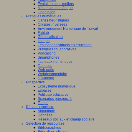
Evolutions des métiers
Métiers du numérique
Orientation
Pratiques numériques
Cartes heuristiques
Classes inversées
Environnement Numérique de Travail
Fablab
Géolocalisation
Images
Les mondes virtuels en éducation
Pratiques collaboratives
Podcasting
Smartphones
Tableaux numériques
Tablettes
Web radio
Webdocumentaire
eTwinning
Prospective
Ecosystème numérique
Espaces
Politique éducative
Scénarios prospectifs
Temps
Réseaux sociaux
Algorithme
Données
Réseaux sociaux et champ scolaire
Sélection de ressources
Bibliographies
Education artistique