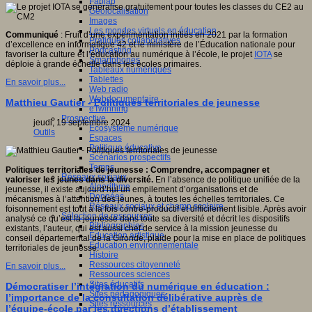
Fablab
Géolocalisation
Images
Les mondes virtuels en éducation
Communiqué
: Fruit d’une expérimentation initiés en 2021 par la formation
Pratiques collaboratives
d’excellence en informatique 42 et le ministère de l’Éducation nationale pour
Podcasting
favoriser la culture et l’éducation au numérique à l’école, le projet
IOTA
se
Smartphones
déploie à grande échelle dans les écoles primaires.
Tableaux numériques
Tablettes
En savoir plus...
Web radio
Webdocumentaire
Matthieu Gautier - Politiques territoriales de jeunesse
eTwinning
Prospective
jeudi, 19 septembre 2024
Ecosystème numérique
Outils
Espaces
Politique éducative
Scénarios prospectifs
Temps
Politiques territoriales de jeunesse :
Comprendre, accompagner et
Réseaux sociaux
valoriser les jeunes dans la diversité.
En l’absence de politique unifiée de la
Algorithme
jeunesse, il existe aujourd’hui un empilement d’organisations et de
Données
mécanismes à l’attention des jeunes, à toutes les échelles territoriales. Ce
Réseaux sociaux et champ scolaire
foisonnement est tout à la fois contre-productif et difficilement lisible. Après avoir
Sélection de ressources
analysé ce qu’est la jeunesse dans toute sa diversité et décrit les dispositifs
Bibliographies
existants, l’auteur, qui est aussi chef de service à la mission jeunesse du
Education artistique
conseil départemental de la Gironde, plaide pour la mise en place de politiques
Education environnementale
territoriales de jeunesse.
Histoire
Ressources citoyenneté
En savoir plus...
Ressources sciences
Sites éducatifs
Démocratiser l’intégration du numérique en éducation :
Sites pédagogiques
l’importance de la consultation délibérative auprès de
Sites ressources
l’équipe-école par les directions d’établissement