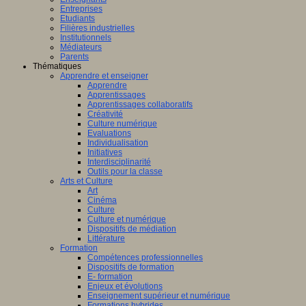
Entreprises
Etudiants
Filières industrielles
Institutionnels
Médiateurs
Parents
Thématiques
Apprendre et enseigner
Apprendre
Apprentissages
Apprentissages collaboratifs
Créativité
Culture numérique
Evaluations
Individualisation
Initiatives
Interdisciplinarité
Outils pour la classe
Arts et Culture
Art
Cinéma
Culture
Culture et numérique
Dispositifs de médiation
Littérature
Formation
Compétences professionnelles
Dispositifs de formation
E- formation
Enjeux et évolutions
Enseignement supérieur et numérique
Formations hybrides