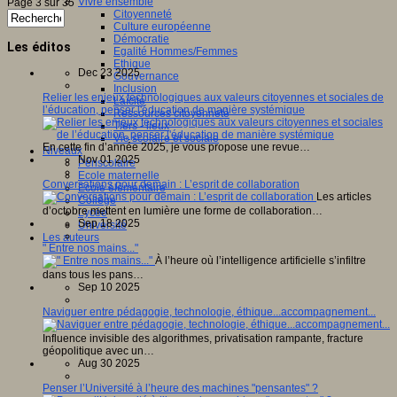
Vivre ensemble
Page 3 sur 35
Citoyenneté
Culture européenne
Démocratie
Les éditos
Egalité Hommes/Femmes
Ethique
Dec 23 2025
Gouvernance
Inclusion
Relier les enjeux technologiques aux valeurs citoyennes et sociales de
Laïcité
l’éducation, penser l'éducation de manière systémique
Ressources citoyenneté
Tiers - lieux
Vie scolaire et sociale
En cette fin d’année 2025, je vous propose une revue…
Niveaux
Nov 01 2025
Périscolaire
Ecole maternelle
Conversations pour demain : L’esprit de collaboration
Ecole élémentaire
Les articles
Collège
d’octobre mettent en lumière une forme de collaboration…
Lycée
Sep 18 2025
Université
Les auteurs
" Entre nos mains..."
À l’heure où l’intelligence artificielle s’infiltre
dans tous les pans…
Sep 10 2025
Naviguer entre pédagogie, technologie, éthique...accompagnement...
Influence invisible des algorithmes, privatisation rampante, fracture
géopolitique avec un…
Aug 30 2025
Penser l’Université à l’heure des machines "pensantes" ?