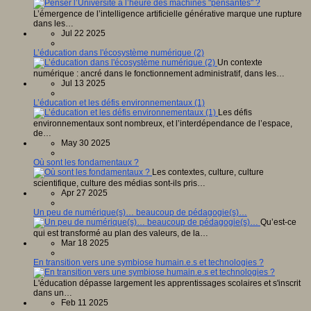
L’émergence de l’intelligence artificielle générative marque une rupture
dans les…
Jul 22 2025
L’éducation dans l'écosystème numérique (2)
Un contexte
numérique : ancré dans le fonctionnement administratif, dans les…
Jul 13 2025
L’éducation et les défis environnementaux (1)
Les défis
environnementaux sont nombreux, et l’interdépendance de l’espace,
de…
May 30 2025
Où sont les fondamentaux ?
Les contextes, culture, culture
scientifique, culture des médias sont-ils pris…
Apr 27 2025
Un peu de numérique(s)… beaucoup de pédagogie(s)…
Qu’est-ce
qui est transformé au plan des valeurs, de la…
Mar 18 2025
En transition vers une symbiose humain.e.s et technologies ?
L'éducation dépasse largement les apprentissages scolaires et s'inscrit
dans un…
Feb 11 2025