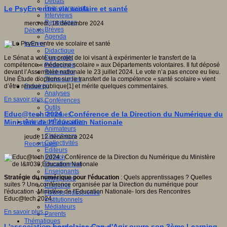
Débats
Faits marquants
Le PsyEn entre vie scolaire et santé
Interviews
Reportages
mercredi, 18 décembre 2024
Brèves
Débats
Agenda
Innover
Didactique
Dispositifs
Le Sénat a voté un projet de loi visant à expérimenter le transfert de la
Pédagogie
compétence « médecine scolaire » aux Départements volontaires. Il fut déposé
Recherche
devant l’Assemblée nationale le 23 juillet 2024. Le vote n’a pas encore eu lieu.
Technologies
Une Étude d’options sur le transfert de la compétence « santé scolaire » vient
Savoir(s)
d’être rendue publique[1] et mérite quelques commentaires.
Analyses
En savoir plus...
Conférences
Outils
Educ@tech 2024 - Conférence de la Direction du Numérique du
Pratiques
Acteurs de l'éducation
Ministère de l'Éducation Nationale
Animateurs
Chercheurs
jeudi, 12 décembre 2024
Collectivités
Reportages
Editeurs
EdTech
Encadrement
Enseignants
Stratégie du numérique pour l’éducation
: Quels apprentissages ? Quelles
Entreprises
suites ? Une conférence organisée par la Direction du numérique pour
Etudiants
l'éducation -Ministère de l'Education Nationale- lors des Rencontres
Filières industrielles
Educ@tech 2024.
Institutionnels
Médiateurs
En savoir plus...
Parents
Thématiques
L'association bordelaise Cap d'Agir ouvre son 3ème Learning