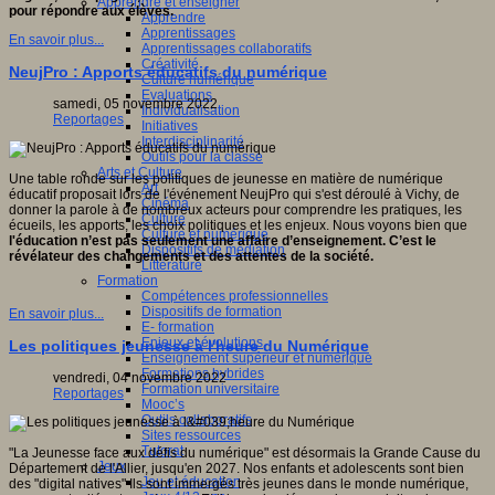
Apprendre et enseigner
pour répondre aux élèves.
Apprendre
Apprentissages
En savoir plus...
Apprentissages collaboratifs
Créativité
NeujPro : Apports éducatifs du numérique
Culture numérique
Evaluations
samedi, 05 novembre 2022
Individualisation
Reportages
Initiatives
Interdisciplinarité
Outils pour la classe
Arts et Culture
Une table ronde sur les politiques de jeunesse en matière de numérique
Art
éducatif proposait lors de l'événement NeujPro qui s'est déroulé à Vichy, de
Cinéma
donner la parole à de nombreux acteurs pour comprendre les pratiques, les
Culture
écueils, les apports, les choix politiques et les enjeux. Nous voyons bien que
Culture et numérique
l'éducation n’est pas seulement une affaire d’enseignement. C’est le
Dispositifs de médiation
révélateur des changements et des attentes de la société.
Littérature
Formation
Compétences professionnelles
Dispositifs de formation
En savoir plus...
E- formation
Enjeux et évolutions
Les politiques jeunesse à l'heure du Numérique
Enseignement supérieur et numérique
Formations hybrides
vendredi, 04 novembre 2022
Formation universitaire
Reportages
Mooc’s
Outils collaboratifs
Sites ressources
Tutorat
"La Jeunesse face aux défis du numérique" est désormais la Grande Cause du
Jeux
Département de l'Allier, jusqu'en 2027. Nos enfants et adolescents sont bien
Jeu et éducation
des "digital natives" Ils sont immergés très jeunes dans le monde numérique,