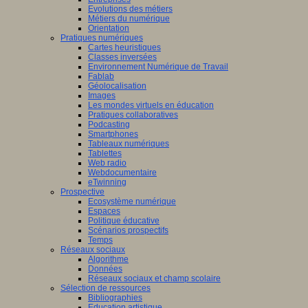
Evolutions des métiers
Métiers du numérique
Orientation
Pratiques numériques
Cartes heuristiques
Classes inversées
Environnement Numérique de Travail
Fablab
Géolocalisation
Images
Les mondes virtuels en éducation
Pratiques collaboratives
Podcasting
Smartphones
Tableaux numériques
Tablettes
Web radio
Webdocumentaire
eTwinning
Prospective
Ecosystème numérique
Espaces
Politique éducative
Scénarios prospectifs
Temps
Réseaux sociaux
Algorithme
Données
Réseaux sociaux et champ scolaire
Sélection de ressources
Bibliographies
Education artistique