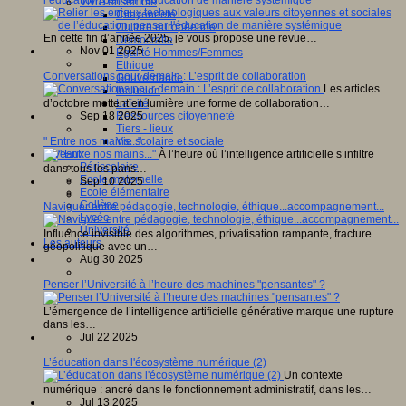
Vivre ensemble
Citoyenneté
Culture européenne
En cette fin d’année 2025, je vous propose une revue…
Démocratie
Nov 01 2025
Egalité Hommes/Femmes
Ethique
Conversations pour demain : L’esprit de collaboration
Gouvernance
Les articles
Inclusion
d’octobre mettent en lumière une forme de collaboration…
Laïcité
Sep 18 2025
Ressources citoyenneté
Tiers - lieux
" Entre nos mains..."
Vie scolaire et sociale
À l’heure où l’intelligence artificielle s’infiltre
Niveaux
Périscolaire
dans tous les pans…
Ecole maternelle
Sep 10 2025
Ecole élémentaire
Collège
Naviguer entre pédagogie, technologie, éthique...accompagnement...
Lycée
Université
Influence invisible des algorithmes, privatisation rampante, fracture
Les auteurs
géopolitique avec un…
Aug 30 2025
Penser l’Université à l’heure des machines "pensantes" ?
L’émergence de l’intelligence artificielle générative marque une rupture
dans les…
Jul 22 2025
L’éducation dans l'écosystème numérique (2)
Un contexte
numérique : ancré dans le fonctionnement administratif, dans les…
Jul 13 2025