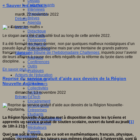
Débats
Faits marquants
« Sauver les maths »
Interviews
Reportages
mardi, 22 novembre 2022
Brèves
Débats
Agenda
Innover
Didactique
Dispositifs
Le slogan aura été d’actualité tout au long de cette année 2022.
Pédagogie
Il a été formulé en mars dernier, non par quelques matheux nostalgiques d’un
Recherche
pseudo âge d’or de la discipline mais par une trentaine de grands patrons
Technologies
français
dans une tribune de l’hebdomadaire
Challenges
, inquiets pour l’avenir
Savoir(s)
de leurs affaires à cause des effets négatifs de la réforme du lycée dans cette
Analyses
discipline.
Conférences
Outils
En savoir plus...
Pratiques
Acteurs de l'éducation
Reprise du service gratuit d’aide aux devoirs de la Région
Animateurs
Nouvelle-Aquitaine
Chercheurs
Collectivités
Editeurs
dimanche, 13 novembre 2022
EdTech
Brèves
Encadrement
Enseignants
Entreprises
Etudiants
La Région Nouvelle-Aquitaine met à disposition de tous les lycéens et
Filières industrielles
apprentis un service gratuit de soutien scolaire, ouvert du lundi au jeudi
[1]
Institutionnels
de 18h à 21h !
Médiateurs
Parents
Quel que soit le niveau, que ce soit en mathématiques, français, physique,
Thématiques
anglais, ou espagnol, les tuteurs eux-mêmes étudiants à l’université, sont là