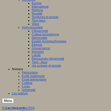
Europe
International
Régions
Ruralité
Territoires et projets
Tiers lieux
Villes
Vivre ensemble
Citoyenneté
Culture européenne
Démocratie
Egalité Hommes/Femmes
Ethique
Gouvernance
Inclusion
Laïcité
Ressources citoyenneté
Tiers - lieux
Vie scolaire et sociale
Niveaux
Périscolaire
Ecole maternelle
Ecole élémentaire
Collège
Lycée
Université
Les auteurs
Menu
S'abonner à ce flux RSS
S'informer