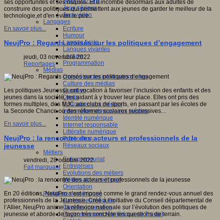
Jeux 4/12 ans
ses opportunités et ses risques. Et il incombe désormais aux adultes de
Jeux sérieux
construire des politiques qui permettent aux jeunes de garder le meilleur de la
Jeux vidéo
technologie,et d'en éviter le pire...
Langages
Ecriture
En savoir plus...
Humour
Langue orale
NeujPro : Regards croisés sur les politiques d’engagement
Langues vivantes
Lecture
jeudi, 03 novembre 2022
Programmation
Reportages
Médias
Compétences informationnelles
Culture des médias
Curation
Les politiques Jeunesse ont vocation à favoriser l’inclusion des enfants et des
Droits
jeunes dans la société, les aidant à y trouver leur place. Elles ont pris des
Education aux médias
formes multiples, des MJC aux clubs de sports, en passant par les écoles de
Information et nouveaux médias
la Seconde Chance ou des réformes scolaires successives…
Identité numérique
En savoir plus...
Internet responsable
Littératie numérique
NeujPro : la rencontre des acteurs et professionnels de la
Publication
Réseaux sociaux
jeunesse
Métiers
Entrepreneuriat
vendredi, 28 octobre 2022
Entreprises
Fait marquant
Evolutions des métiers
Métiers du numérique
Orientation
Pratiques numériques
En 20 éditions, NeujPro s’est imposé comme le grand rendez-vous annuel des
Cartes heuristiques
professionnels de la Jeunesse. Créé à l’initiative du Conseil départemental de
Classes inversées
l’Allier, NeujPro anime la réflexion nationale sur l’évolution des politiques de
Environnement Numérique de Travail
jeunesse et aborde de façon très concrète les questions de terrain.