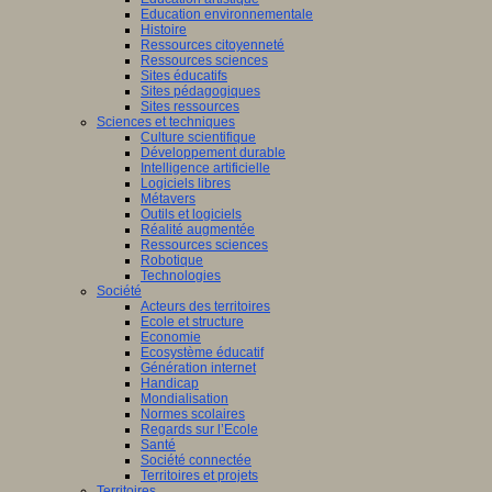
Education environnementale
Histoire
Ressources citoyenneté
Ressources sciences
Sites éducatifs
Sites pédagogiques
Sites ressources
Sciences et techniques
Culture scientifique
Développement durable
Intelligence artificielle
Logiciels libres
Métavers
Outils et logiciels
Réalité augmentée
Ressources sciences
Robotique
Technologies
Société
Acteurs des territoires
Ecole et structure
Economie
Ecosystème éducatif
Génération internet
Handicap
Mondialisation
Normes scolaires
Regards sur l’Ecole
Santé
Société connectée
Territoires et projets
Territoires