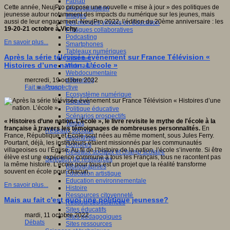
Fablab
Cette année, NeujPro propose une nouvelle « mise à jour » des politiques de
Géolocalisation
jeunesse autour notamment des impacts du numérique sur les jeunes, mais
Images
aussi de leur engagement. NeujPro 2022, l’édition du 20ème anniversaire : les
Les mondes virtuels en éducation
19-20-21 octobre à Vichy
.
Pratiques collaboratives
Podcasting
En savoir plus...
Smartphones
Tableaux numériques
Après la série télévisée événement sur France Télévision «
Tablettes
Histoires d’une nation. L’école »
Web radio
Webdocumentaire
eTwinning
mercredi, 19 octobre 2022
Prospective
Fait marquant
Ecosystème numérique
Espaces
Politique éducative
Scénarios prospectifs
« Histoires d’une nation. L’école », le livre revisite le mythe de l'école à la
Temps
française à travers les témoignages de nombreuses personnalités.
En
Réseaux sociaux
France, République et École sont nées au même moment, sous Jules Ferry.
Algorithme
Pourtant, déjà, les instituteurs étaient missionnés par les communautés
Données
villageoises ou l’Église. Au fil de l’histoire de la nation, l’école s’invente. Si être
Réseaux sociaux et champ scolaire
élève est une expérience commune à tous les Français, tous ne racontent pas
Sélection de ressources
la même histoire. L’école pour tous est un projet que la réalité transforme
Bibliographies
souvent en école pour chacun.
Education artistique
Education environnementale
En savoir plus...
Histoire
Ressources citoyenneté
Mais au fait c'est quoi une politique jeunesse?
Ressources sciences
Sites éducatifs
mardi, 11 octobre 2022
Sites pédagogiques
Débats
Sites ressources