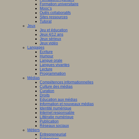
Formation universitaire
Mooc’s
Outils collaboratifs
Sites ressources
Tutorat
Jeux
Jeu et éducation
Jeux 4/12 ans
Jeux sérieux
Jeux vidéo
Langages
Ecriture
Humour
Langue orale
Langues vivantes
Lecture
Programmation
Médias
Compétences informationnelles
Culture des médias
Curation
Droits
Education aux médias
Information et nouveaux médias
Identité numérique
Internet responsable
Littératie numérique
Publication
Réseaux sociaux
Métiers
Entrepreneuriat
Entreprises