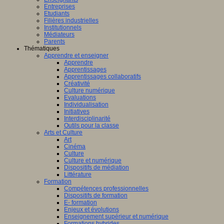
Entreprises
Etudiants
Filières industrielles
Institutionnels
Médiateurs
Parents
Thématiques
Apprendre et enseigner
Apprendre
Apprentissages
Apprentissages collaboratifs
Créativité
Culture numérique
Evaluations
Individualisation
Initiatives
Interdisciplinarité
Outils pour la classe
Arts et Culture
Art
Cinéma
Culture
Culture et numérique
Dispositifs de médiation
Littérature
Formation
Compétences professionnelles
Dispositifs de formation
E- formation
Enjeux et évolutions
Enseignement supérieur et numérique
Formations hybrides