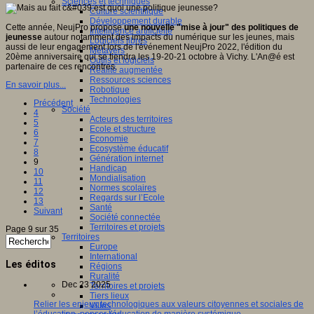
Sciences et techniques
Culture scientifique
Développement durable
Cette année, NeujPro propose
une nouvelle "mise à jour" des politiques de
Intelligence artificielle
jeunesse
autour notamment des impacts du numérique sur les jeunes, mais
Logiciels libres
aussi de leur engagement lors de l'événement NeujPro 2022, l'édition du
Métavers
20ème anniversaire qui se tiendra les 19-20-21 octobre à Vichy. L'An@é est
Outils et logiciels
partenaire de ces rencontres.
Réalité augmentée
Ressources sciences
En savoir plus...
Robotique
Technologies
Précédent
Société
4
Acteurs des territoires
5
Ecole et structure
6
Economie
7
Ecosystème éducatif
8
Génération internet
9
Handicap
10
Mondialisation
11
Normes scolaires
12
Regards sur l’Ecole
13
Santé
Suivant
Société connectée
Territoires et projets
Page 9 sur 35
Territoires
Europe
International
Les éditos
Régions
Ruralité
Dec 23 2025
Territoires et projets
Tiers lieux
Relier les enjeux technologiques aux valeurs citoyennes et sociales de
Villes
l’éducation, penser l'éducation de manière systémique