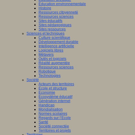
Education environnementale
Histoire
Ressources citoyenneté
Ressources sciences
Sites éducatifs
Sites pédagogiques
Sites ressources
Sciences et techniques
Culture scientifique
Développement durable
Intelligence artificielle
Logiciels libres
Métavers
Outils et logiciels
Réalité augmentée
Ressources sciences
Robotique
Technologies
Société
Acteurs des territoires
Ecole et structure
Economie
Ecosystème éducatif
Génération internet
Handicap
Mondialisation
Normes scolaires
Regards sur l’Ecole
Santé
Société connectée
Territoires et projets
Territoires