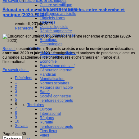
Sciences et techniques
En savoir plus...
Culture scientifique
Développement durable
Éducation et numérique: 15 entretiens, entre recherche et
Intelligence artificielle
pratique (2020-2023)
Logiciels libres
Métavers
vendredi, 23 juin 2023
Outils et logiciels
Recherche
Réalité augmentée
Ressources sciences
Robotique
Technologies
Société
Recueil
des
entretiens « Regards croisés » sur le numérique en éducation,
Acteurs des territoires
entre mai 2020 et juin 2023
: témoignages et analyses de praticiens, d’acteurs
Ecole et structure
du monde académique, de chercheuses et chercheurs en France et à
Economie
l’international.
Ecosystème éducatif
En savoir plus...
Génération internet
Handicap
Précédent
Mondialisation
1
Normes scolaires
2
Regards sur l’Ecole
3
Santé
4
Société connectée
5
Territoires et projets
6
Territoires
7
Europe
8
International
9
Régions
10
Ruralité
Suivant
Territoires et projets
Tiers lieux
Page 6 sur 35
Villes