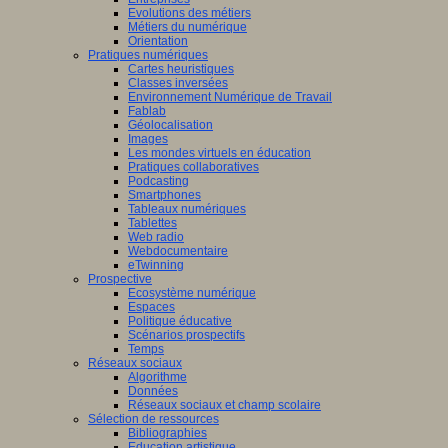
Evolutions des métiers
Métiers du numérique
Orientation
Pratiques numériques
Cartes heuristiques
Classes inversées
Environnement Numérique de Travail
Fablab
Géolocalisation
Images
Les mondes virtuels en éducation
Pratiques collaboratives
Podcasting
Smartphones
Tableaux numériques
Tablettes
Web radio
Webdocumentaire
eTwinning
Prospective
Ecosystème numérique
Espaces
Politique éducative
Scénarios prospectifs
Temps
Réseaux sociaux
Algorithme
Données
Réseaux sociaux et champ scolaire
Sélection de ressources
Bibliographies
Education artistique