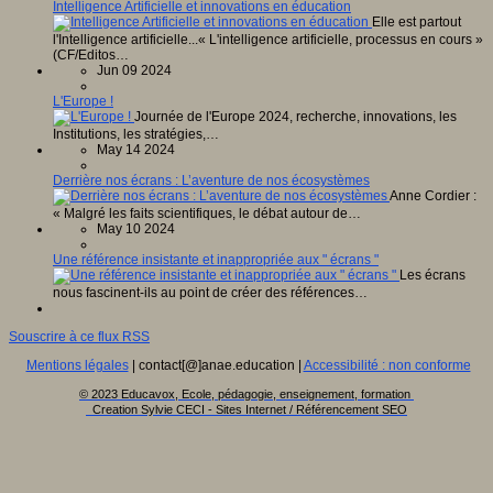
Intelligence Artificielle et innovations en éducation
Elle est partout
l'Intelligence artificielle...« L'intelligence artificielle, processus en cours »
(CF/Editos…
Jun 09 2024
L'Europe !
Journée de l'Europe 2024, recherche, innovations, les
Institutions, les stratégies,…
May 14 2024
Derrière nos écrans : L’aventure de nos écosystèmes
Anne Cordier :
« Malgré les faits scientifiques, le débat autour de…
May 10 2024
Une référence insistante et inappropriée aux " écrans "
Les écrans
nous fascinent-ils au point de créer des références…
Souscrire à ce flux RSS
Mentions légales
| contact[@]anae.education |
Accessibilité : non conforme
© 2023 Educavox, Ecole, pédagogie, enseignement, formation
Creation Sylvie CECI - Sites Internet / Référencement SEO