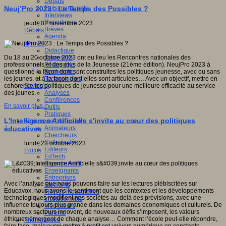
Débats
Faits marquants
Neuj’Pro 2023 : Le Temps des Possibles ?
Interviews
Reportages
jeudi, 02 novembre 2023
Brèves
Débats
Agenda
Innover
Didactique
Dispositifs
Du 18 au 20 octobre 2023 ont eu lieu les Rencontres nationales des
Pédagogie
professionnels et des élus de la Jeunesse (21ème édition). NeujPro 2023 à
Recherche
questionné la façon dont sont construites les politiques jeunesse, avec ou sans
Technologies
les jeunes, et à la façon dont elles sont articulées… Avec un objectif, mettre en
Savoir(s)
cohérence les politiques de jeunesse pour une meilleure efficacité au service
Analyses
des jeunes.
Conférences
En savoir plus...
Outils
Pratiques
L'Intelligence Artificielle s'invite au cœur des politiques
Acteurs de l'éducation
Animateurs
éducatives
Chercheurs
Collectivités
lundi, 23 octobre 2023
Editeurs
Editos
EdTech
Encadrement
Enseignants
Entreprises
Avec l’analyse que nous pouvons faire sur les lectures plébiscitées sur
Etudiants
Educavox, nous avons le sentiment que les contextes et les développements
Filières industrielles
technologiques modifient nos sociétés au-delà des prévisions, avec une
Institutionnels
influence toujours plus grande dans les domaines économiques et culturels. De
Médiateurs
nombreux secteurs innovent, de nouveaux défis s’imposent, les valeurs
Parents
éthiques émergent de chaque analyse… Comment l’école peut-elle répondre,
Thématiques