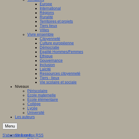
Europe
International
Régions
Ruralité
Territoires et projets
Tiers lieux
Villes
Vivre ensemble
Citoyenneté
Culture européenne
Démocratie
Egalité Hommes/Femmes
Ethique
Gouvernance
Inclusion
Laïcité
Ressources citoyenneté
Tiers - lieux
Vie scolaire et sociale
Niveaux
Périscolaire
Ecole maternelle
Ecole élémentaire
Collège
Lycée
Université
Les auteurs
Menu
S'abonner à ce flux RSS
S'informer