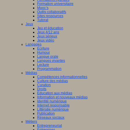
Formation universitaire
Mooc’s
Outils collaboratifs
Sites ressources
Tutorat
Jeux
Jeu et éducation
Jeux 4/12 ans
Jeux sérieux
Jeux vidéo
Langages
Ecriture
Humour
Langue orale
Langues vivantes
Lecture
Programmation
Médias
Compétences informationnelles
Culture des médias
Curation
Droits
Education aux médias
Information et nouveaux médias
Identité numérique
Internet responsable
Littératie numérique
Publication
Réseaux sociaux
Métiers
Entrepreneuriat
Entreprises