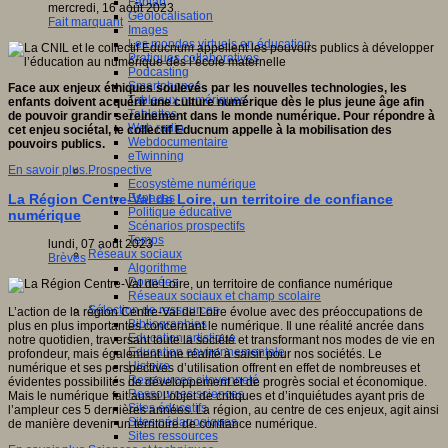
Fablab
mercredi, 16 août 2023
Géolocalisation
Fait marquant
Images
Les mondes virtuels en éducation
Pratiques collaboratives
Podcasting
Smartphones
Face aux enjeux éthiques soulevés par les nouvelles technologies, les
Tableaux numériques
enfants doivent acquérir une culture numérique dès le plus jeune âge afin
Tablettes
de pouvoir grandir sereinement dans le monde numérique. Pour répondre à
Web radio
cet enjeu sociétal, le collectif Educnum appelle à la mobilisation des
Webdocumentaire
pouvoirs publics.
eTwinning
Prospective
En savoir plus...
Ecosystème numérique
Espaces
La Région Centre-Val de Loire, un territoire de confiance
Politique éducative
numérique
Scénarios prospectifs
Temps
lundi, 07 août 2023
Réseaux sociaux
Brèves
Algorithme
Données
Réseaux sociaux et champ scolaire
Sélection de ressources
L’action de la région Centre-Val de Loire évolue avec des préoccupations de
Bibliographies
plus en plus importantes concernant le numérique. Il une réalité ancrée dans
Education artistique
notre quotidien, traversant toute la société et transformant nos modes de vie en
Education environnementale
profondeur, mais également une réalité à saisir pour nos sociétés. Le
Histoire
numérique et ses perspectives d’utilisation offrent en effet de nombreuses et
Ressources citoyenneté
évidentes possibilités de développement et de progrès social et économique.
Ressources sciences
Mais le numérique fait aussi l’objet de critiques et d’inquiétudes ayant pris de
Sites éducatifs
l’ampleur ces 5 dernières années. La région, au centre de ces enjeux, agit ainsi
Sites pédagogiques
de manière devenir un territoire de confiance numérique.
Sites ressources