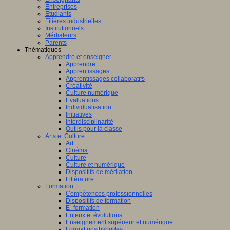
Entreprises
Etudiants
Filières industrielles
Institutionnels
Médiateurs
Parents
Thématiques
Apprendre et enseigner
Apprendre
Apprentissages
Apprentissages collaboratifs
Créativité
Culture numérique
Evaluations
Individualisation
Initiatives
Interdisciplinarité
Outils pour la classe
Arts et Culture
Art
Cinéma
Culture
Culture et numérique
Dispositifs de médiation
Littérature
Formation
Compétences professionnelles
Dispositifs de formation
E- formation
Enjeux et évolutions
Enseignement supérieur et numérique
Formations hybrides