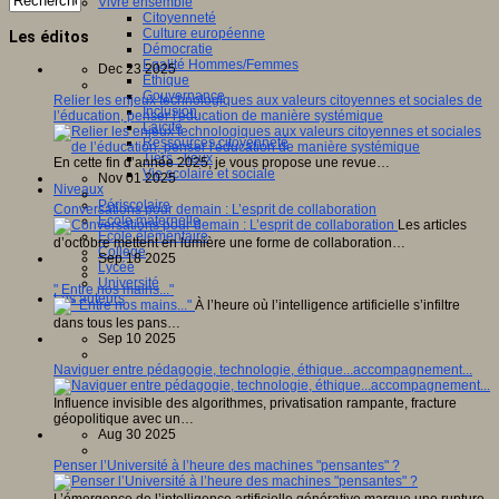
Vivre ensemble
Citoyenneté
Culture européenne
Les éditos
Démocratie
Egalité Hommes/Femmes
Dec 23 2025
Ethique
Gouvernance
Relier les enjeux technologiques aux valeurs citoyennes et sociales de
Inclusion
l’éducation, penser l'éducation de manière systémique
Laïcité
Ressources citoyenneté
Tiers - lieux
En cette fin d’année 2025, je vous propose une revue…
Vie scolaire et sociale
Nov 01 2025
Niveaux
Périscolaire
Conversations pour demain : L’esprit de collaboration
Ecole maternelle
Les articles
Ecole élémentaire
d’octobre mettent en lumière une forme de collaboration…
Collège
Sep 18 2025
Lycée
Université
" Entre nos mains..."
Les auteurs
À l’heure où l’intelligence artificielle s’infiltre
dans tous les pans…
Sep 10 2025
Naviguer entre pédagogie, technologie, éthique...accompagnement...
Influence invisible des algorithmes, privatisation rampante, fracture
géopolitique avec un…
Aug 30 2025
Penser l’Université à l’heure des machines "pensantes" ?
L’émergence de l’intelligence artificielle générative marque une rupture