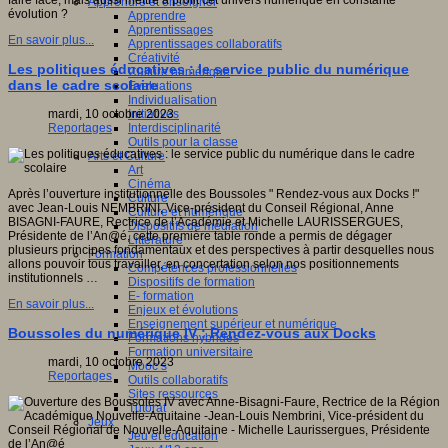
faire face, mais aussi mettre à profit cet univers numérique en constante
Apprendre et enseigner
évolution ?
Apprendre
Apprentissages
En savoir plus...
Apprentissages collaboratifs
Créativité
Les politiques éducatives : le service public du numérique
Culture numérique
dans le cadre scolaire
Evaluations
Individualisation
Initiatives
mardi, 10 octobre 2023
Interdisciplinarité
Reportages
Outils pour la classe
Arts et Culture
Art
Cinéma
Après l’ouverture institutionnelle des Boussoles " Rendez-vous aux Docks !"
Culture
avec Jean-Louis NEMBRINI, Vice-président du Conseil Régional, Anne
Culture et numérique
BISAGNI-FAURE, Rectrice de l’Académie et Michelle LAURISSERGUES,
Dispositifs de médiation
Présidente de l’An@é, cette première table ronde a permis de dégager
Littérature
plusieurs principes fondamentaux et des perspectives à partir desquelles nous
Formation
allons pouvoir tous travailler, en concertation selon nos positionnements
Compétences professionnelles
institutionnels …
Dispositifs de formation
E- formation
En savoir plus...
Enjeux et évolutions
Enseignement supérieur et numérique
Boussoles du numérique IV : Rendez-vous aux Docks
Formations hybrides
Formation universitaire
mardi, 10 octobre 2023
Mooc’s
Reportages
Outils collaboratifs
Sites ressources
Tutorat
Jeux
Jeu et éducation