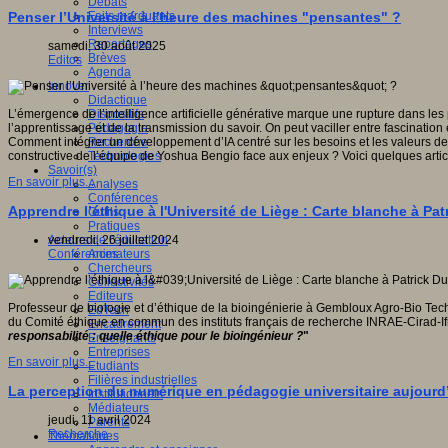
Débats
Faits marquants
Penser l’Université à l’heure des machines "pensantes" ?
Interviews
Reportages
samedi, 30 août 2025
Brèves
Editos
Agenda
Innover
Didactique
Dispositifs
L’émergence de l’intelligence artificielle générative marque une rupture dans les
Pédagogie
l’apprentissage et de la transmission du savoir. On peut vaciller entre fascinatio
Recherche
Comment intégrer un développement d’IA centré sur les besoins et les valeurs d
Technologies
constructive de l’équipe de Yoshua Bengio face aux enjeux ? Voici quelques article
Savoir(s)
En savoir plus...
Analyses
Conférences
Apprendre l’éthique à l'Université de Liège : Carte blanche à Pat
Outils
Pratiques
Acteurs de l'éducation
vendredi, 26 juillet 2024
Animateurs
Conférences
Chercheurs
Collectivités
Editeurs
Professeur de biologie et d’éthique de la bioingénierie à Gembloux Agro-Bio Tech
EdTech
du Comité éthique en commun des instituts français de recherche INRAE-Cirad-I
Encadrement
responsabilité : quelle éthique pour le bioingénieur ?
"
Enseignants
Entreprises
En savoir plus...
Etudiants
Filières industrielles
La perception du numérique en pédagogie universitaire aujourd’h
Institutionnels
Médiateurs
jeudi, 11 avril 2024
Parents
Recherche
Thématiques