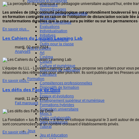
Apprendre et enseigner
Apprendre
Apprentissages
Les années de (dis)continuité pédagogique ont profondément bouleversé les p
Apprentissages collaboratifs
en formation contrainte en raison de l’obligation de distanciation sociale liée 
Créativité
transformations durables que la crise aura pu initier ou sur les permanences 
Culture numérique
Evaluations
En savoir plus...
Individualisation
Initiatives
Les Cahiers du Louvain Learning Lab
Interdisciplinarité
Outils pour la classe
mardi, 02 avril 2024
Arts et Culture
Analyses
Art
Cinéma
Culture
Culture et numérique
L’équipe du LLL - Louvain Learning Lab - vous propose ses cahiers pour vous perme
Dispositifs de médiation
néanmoins des références pour aller plus loin. Ils sont publiés par les Presses un
Littérature
Formation
En savoir plus...
Compétences professionnelles
Dispositifs de formation
Les défis des Facs de Droit
E- formation
Enjeux et évolutions
mardi, 11 avril 2023
Enseignement supérieur et numérique
Fait marquant
Formations hybrides
Formation universitaire
Mooc’s
Outils collaboratifs
La Fondation « Ius et Politia » a tenu un colloque inaugural le 3 avril autour de 
Sites ressources
sont concurrencées par un nombre croissant d’établissements privés.
Tutorat
Jeux
En savoir plus...
Jeu et éducation