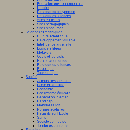
Education environnementale
Histoire
Ressources citoyenneté
Ressources sciences
Sites éducatifs
Sites pédagogiques
Sites ressources
Sciences et techniques
Culture scientifique
Développement durable
Intelligence artificielle
Logiciels libres
Métavers
Outils et logiciels
Réalité augmentée
Ressources sciences
Robotique
Technologies
Société
Acteurs des territoires
Ecole et structure
Economie
Ecosystème éducatif
Génération internet
Handicap
Mondialisation
Normes scolaires
Regards sur l’Ecole
Santé
Société connectée
Territoires et projets
Territoires