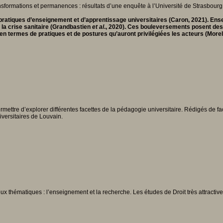
ratiques d’enseignement et d’apprentissage universitaires (Caron, 2021). Ense
à la crise sanitaire (Grandbastien
et al
., 2020). Ces bouleversements posent des 
en termes de pratiques et de postures qu’auront privilégiées les acteurs (More
ttre d’explorer différentes facettes de la pédagogie universitaire. Rédigés de façon
iversitaires de Louvain.
deux thématiques : l’enseignement et la recherche. Les études de Droit très attract