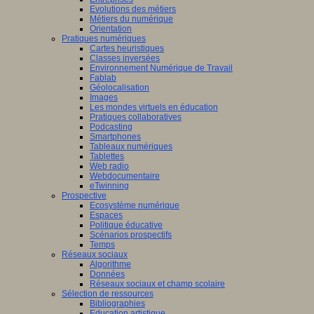
Evolutions des métiers
Métiers du numérique
Orientation
Pratiques numériques
Cartes heuristiques
Classes inversées
Environnement Numérique de Travail
Fablab
Géolocalisation
Images
Les mondes virtuels en éducation
Pratiques collaboratives
Podcasting
Smartphones
Tableaux numériques
Tablettes
Web radio
Webdocumentaire
eTwinning
Prospective
Ecosystème numérique
Espaces
Politique éducative
Scénarios prospectifs
Temps
Réseaux sociaux
Algorithme
Données
Réseaux sociaux et champ scolaire
Sélection de ressources
Bibliographies
Education artistique