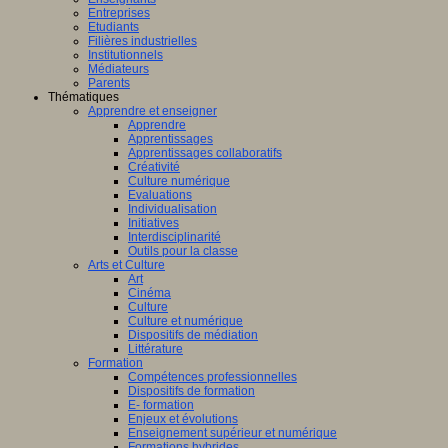
Entreprises
Etudiants
Filières industrielles
Institutionnels
Médiateurs
Parents
Thématiques
Apprendre et enseigner
Apprendre
Apprentissages
Apprentissages collaboratifs
Créativité
Culture numérique
Evaluations
Individualisation
Initiatives
Interdisciplinarité
Outils pour la classe
Arts et Culture
Art
Cinéma
Culture
Culture et numérique
Dispositifs de médiation
Littérature
Formation
Compétences professionnelles
Dispositifs de formation
E- formation
Enjeux et évolutions
Enseignement supérieur et numérique
Formations hybrides