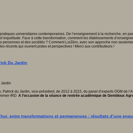
 pratiques universitaires contemporaines. De l’enseignement à la recherche, en pass
n et inquiétude. Face à cette transformation, comment les établissements d’enseignem
es personnes et des sociétés ? Comment LoiZéro, avec son approche non seulement p
s récents qui ouvrent pistes et perspectives ! Merci aux contributeurs !
rick Du Jardin
, Patrick du Jardin, vice-président, de 2012 à 2015, du panel d’experts OGM de l’A
fremer-IRD.
A l’occasion de la séance de rentrée académique de Gembloux Agro
ui, entre transformations et permanences : résultats d’une enquê