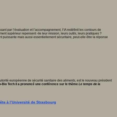
ant par l’évaluation et l’accompagnement, l’IA redéfinit les contours de
ent supérieur repensent -ile leur mission, leurs outils, leurs pratiques ?
uissante mais aussi essentiellement sécuritaire, peut-elle être la réponse
utorité européenne de sécurité sanitaire des aliments, est le nouveau président
-Bio Tech il a prononcé une conférence sur le thème
Le temps de la
te à l’Université de Strasbourg