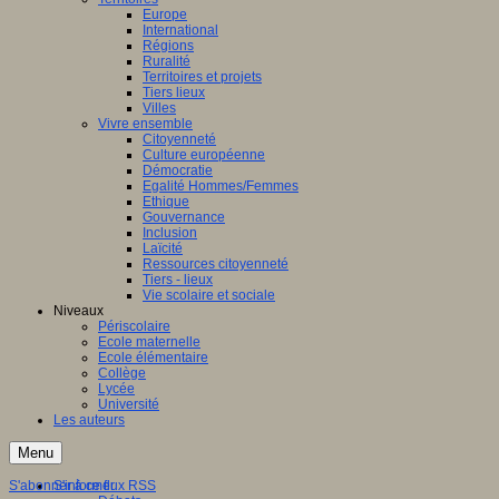
Europe
International
Régions
Ruralité
Territoires et projets
Tiers lieux
Villes
Vivre ensemble
Citoyenneté
Culture européenne
Démocratie
Egalité Hommes/Femmes
Ethique
Gouvernance
Inclusion
Laïcité
Ressources citoyenneté
Tiers - lieux
Vie scolaire et sociale
Niveaux
Périscolaire
Ecole maternelle
Ecole élémentaire
Collège
Lycée
Université
Les auteurs
Menu
S'abonner à ce flux RSS
S'informer