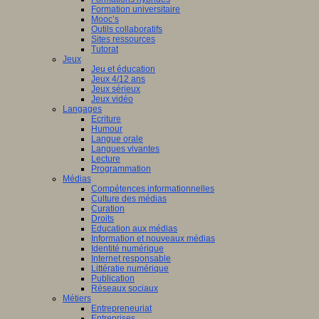
Formation universitaire
Mooc’s
Outils collaboratifs
Sites ressources
Tutorat
Jeux
Jeu et éducation
Jeux 4/12 ans
Jeux sérieux
Jeux vidéo
Langages
Ecriture
Humour
Langue orale
Langues vivantes
Lecture
Programmation
Médias
Compétences informationnelles
Culture des médias
Curation
Droits
Education aux médias
Information et nouveaux médias
Identité numérique
Internet responsable
Littératie numérique
Publication
Réseaux sociaux
Métiers
Entrepreneuriat
Entreprises