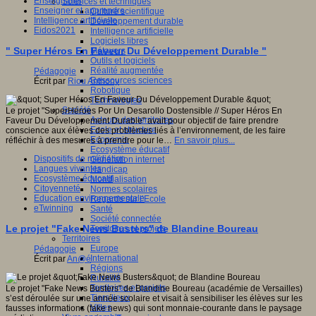
Enseignants
Sciences et techniques
Enseigner et apprendre
Culture scientifique
Intelligence artificielle
Développement durable
Eidos2021
Intelligence artificielle
Logiciels libres
" Super Héros En Faveur Du Développement Durable "
Métavers
Outils et logiciels
Réalité augmentée
Pédagogie
Ressources sciences
Écrit par
Riou Anthony
Robotique
Technologies
Société
Le projet "SuperHéroes Por Un Desarollo Dostensible // Super Héros En
Acteurs des territoires
Faveur Du Développement Durable" avait pour objectif de faire prendre
Ecole et structure
conscience aux élèves des problèmes liés à l’environnement, de les faire
Economie
réfléchir à des mesures à prendre pour le…
En savoir plus...
Ecosystème éducatif
Dispositifs de médiation
Génération internet
Langues vivantes
Handicap
Ecosystème éducatif
Mondialisation
Citoyenneté
Normes scolaires
Education environnementale
Regards sur l’Ecole
eTwinning
Santé
Société connectée
Le projet "Fake News Busters" de Blandine Boureau
Territoires et projets
Territoires
Europe
Pédagogie
International
Écrit par
An@é
Régions
Ruralité
Territoires et projets
Le projet "Fake News Busters" de Blandine Boureau (académie de Versailles)
Tiers lieux
s’est déroulée sur une année scolaire et visait à sensibiliser les élèves sur les
Villes
fausses informations (fake news) qui sont monnaie-courante dans le paysage