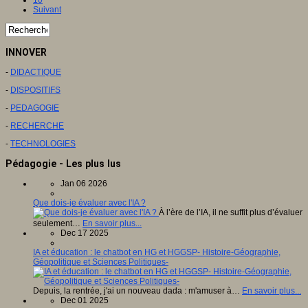
Suivant
INNOVER
-
DIDACTIQUE
-
DISPOSITIFS
-
PEDAGOGIE
-
RECHERCHE
-
TECHNOLOGIES
Pédagogie - Les plus lus
Jan 06 2026
Que dois-je évaluer avec l'IA ?
À l’ère de l’IA, il ne suffit plus d’évaluer
seulement…
En savoir plus...
Dec 17 2025
IA et éducation : le chatbot en HG et HGGSP- Histoire-Géographie,
Géopolitique et Sciences Politiques-
Depuis, la rentrée, j'ai un nouveau dada : m'amuser à…
En savoir plus...
Dec 01 2025