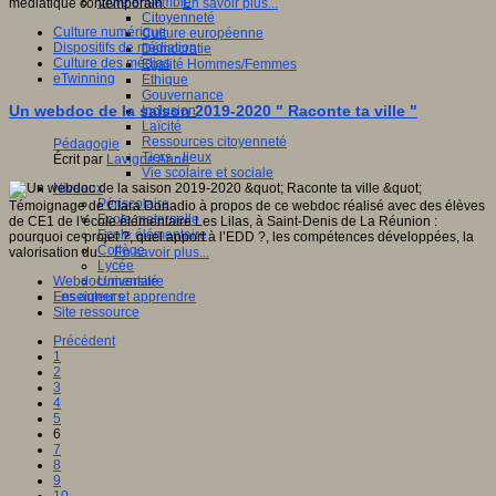
Vivre ensemble
médiatique contemporain.
En savoir plus...
Citoyenneté
Culture numérique
Culture européenne
Dispositifs de médiation
Démocratie
Culture des médias
Egalité Hommes/Femmes
eTwinning
Ethique
Gouvernance
Un webdoc de la saison 2019-2020 " Raconte ta ville "
Inclusion
Laïcité
Ressources citoyenneté
Pédagogie
Tiers - lieux
Écrit par
Lavigne Anne
Vie scolaire et sociale
Niveaux
Périscolaire
Témoignage de Clara Donadio à propos de ce webdoc réalisé avec des élèves
Ecole maternelle
de CE1 de l’école élémentaire Les Lilas, à Saint-Denis de La Réunion :
Ecole élémentaire
pourquoi ce projet ?, quel apport à l’EDD ?, les compétences développées, la
Collège
valorisation du…
En savoir plus...
Lycée
Webdocumentaire
Université
Enseigner et apprendre
Les auteurs
Site ressource
Précédent
1
2
3
4
5
6
7
8
9
10