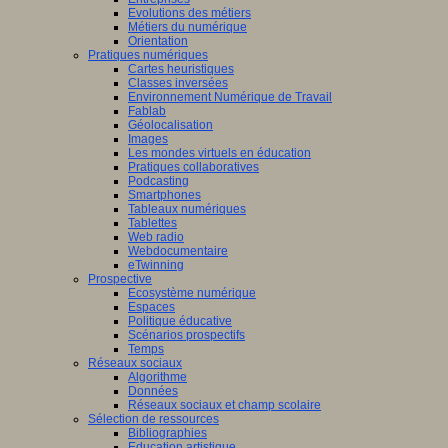
Evolutions des métiers
Métiers du numérique
Orientation
Pratiques numériques
Cartes heuristiques
Classes inversées
Environnement Numérique de Travail
Fablab
Géolocalisation
Images
Les mondes virtuels en éducation
Pratiques collaboratives
Podcasting
Smartphones
Tableaux numériques
Tablettes
Web radio
Webdocumentaire
eTwinning
Prospective
Ecosystème numérique
Espaces
Politique éducative
Scénarios prospectifs
Temps
Réseaux sociaux
Algorithme
Données
Réseaux sociaux et champ scolaire
Sélection de ressources
Bibliographies
Education artistique