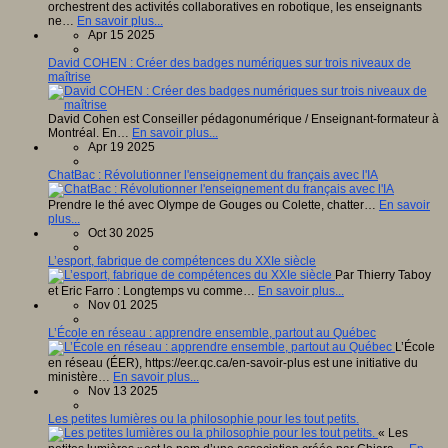
orchestrent des activités collaboratives en robotique, les enseignants
ne…
En savoir plus...
Apr 15 2025
David COHEN : Créer des badges numériques sur trois niveaux de
maîtrise
David Cohen est Conseiller pédagonumérique / Enseignant-formateur à
Montréal. En…
En savoir plus...
Apr 19 2025
ChatBac : Révolutionner l'enseignement du français avec l'IA
Prendre le thé avec Olympe de Gouges ou Colette, chatter…
En savoir
plus...
Oct 30 2025
L’esport, fabrique de compétences du XXIe siècle
Par Thierry Taboy
et Eric Farro : Longtemps vu comme…
En savoir plus...
Nov 01 2025
L’École en réseau : apprendre ensemble, partout au Québec
L’École
en réseau (ÉER), https://eer.qc.ca/en-savoir-plus est une initiative du
ministère…
En savoir plus...
Nov 13 2025
Les petites lumières ou la philosophie pour les tout petits.
« Les