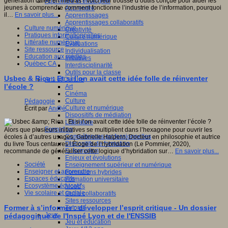
génération calée en médias ! Voici leur trousse d’outils conçue pour aider les
Apprendre et enseigner
jeunes à comprendre comment fonctionne l’industrie de l’information, pourquoi
Apprendre
il…
En savoir plus...
Apprentissages
Apprentissages collaboratifs
Culture numérique
Créativité
Pratiques informationnelles
Culture numérique
Littératie numérique
Evaluations
Site ressource
Individualisation
Education aux médias
Initiatives
Québec CA
Interdisciplinarité
Outils pour la classe
Usbec & Rica : Et si l’on avait cette idée folle de réinventer
Arts et Culture
l’école ?
Art
Cinéma
Culture
Pédagogie
Culture et numérique
Écrit par
An@é
Dispositifs de médiation
Littérature
Formation
Alors que plusieurs initiatives se multiplient dans l’hexagone pour ouvrir les
Compétences professionnelles
écoles à d’autres usages, Gabrielle Halpern, Docteur en philosophie et autrice
Dispositifs de formation
du livre Tous centaures ! Éloge de l’hybridation (Le Pommier, 2020),
E- formation
recommande de généraliser cette logique d’hybridation sur…
En savoir plus...
Enjeux et évolutions
Société
Enseignement supérieur et numérique
Enseigner et apprendre
Formations hybrides
Espaces éducatifs
Formation universitaire
Ecosystème éducatif
Mooc’s
Vie scolaire et sociale
Outils collaboratifs
Sites ressources
Former à s’informer : développer l’esprit critique - Un dossier
Tutorat
Jeux
pédagogique de l'Inspé Lyon et de l'ENSSIB
Jeu et éducation