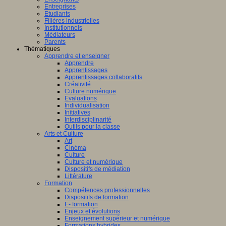
Entreprises
Etudiants
Filières industrielles
Institutionnels
Médiateurs
Parents
Thématiques
Apprendre et enseigner
Apprendre
Apprentissages
Apprentissages collaboratifs
Créativité
Culture numérique
Evaluations
Individualisation
Initiatives
Interdisciplinarité
Outils pour la classe
Arts et Culture
Art
Cinéma
Culture
Culture et numérique
Dispositifs de médiation
Littérature
Formation
Compétences professionnelles
Dispositifs de formation
E- formation
Enjeux et évolutions
Enseignement supérieur et numérique
Formations hybrides