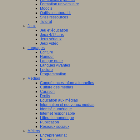
Formation universitaire
Mooc’s
Outils collaboratifs
Sites ressources
Tutorat
Jeux
Jeu et éducation
Jeux 4/12 ans
Jeux sérieux
Jeux vidéo
Langages
Ecriture
Humour
Langue orale
Langues vivantes
Lecture
Programmation
Médias
Compétences informationnelles
Culture des médias
Curation
Droits
Education aux médias
Information et nouveaux médias
Identité numérique
Internet responsable
Littératie numérique
Publication
Réseaux sociaux
Métiers
Entrepreneuriat
Entreprises