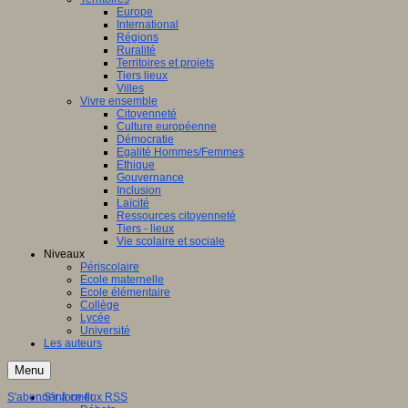
Europe
International
Régions
Ruralité
Territoires et projets
Tiers lieux
Villes
Vivre ensemble
Citoyenneté
Culture européenne
Démocratie
Egalité Hommes/Femmes
Ethique
Gouvernance
Inclusion
Laïcité
Ressources citoyenneté
Tiers - lieux
Vie scolaire et sociale
Niveaux
Périscolaire
Ecole maternelle
Ecole élémentaire
Collège
Lycée
Université
Les auteurs
Menu
S'abonner à ce flux RSS
S'informer