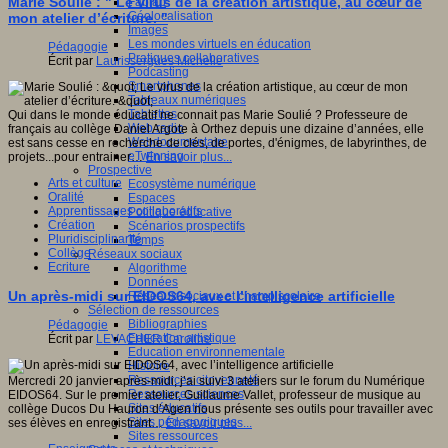
Marie Soulié : " Le virus de la création artistique, au cœur de
Fablab
Géolocalisation
mon atelier d’écriture. "
Images
Les mondes virtuels en éducation
Pédagogie
Pratiques collaboratives
Écrit par
Laurissergues Michelle
Podcasting
Smartphones
Tableaux numériques
Tablettes
Qui dans le monde éducatif ne connait pas Marie Soulié ? Professeure de
Web radio
français au collège Daniel Argote à Orthez depuis une dizaine d’années, elle
Webdocumentaire
est sans cesse en recherche de clés, de portes, d'énigmes, de labyrinthes, de
eTwinning
projets...pour entrainer…
En savoir plus...
Prospective
Arts et culture
Ecosystème numérique
Oralité
Espaces
Apprentissages collaboratifs
Politique éducative
Création
Scénarios prospectifs
Pluridisciplinarité
Temps
Collège
Réseaux sociaux
Ecriture
Algorithme
Données
Un après-midi sur EIDOS64, avec l’intelligence artificielle
Réseaux sociaux et champ scolaire
Sélection de ressources
Bibliographies
Pédagogie
Education artistique
Écrit par
LEVACHER Caroline
Education environnementale
Histoire
Ressources citoyenneté
Mercredi 20 janvier après-midi, j’ai suivi 3 ateliers sur le forum du Numérique
Ressources sciences
EIDOS64. Sur le premier atelier, Guillaume Vallet, professeur de musique au
Sites éducatifs
collège Ducos Du Hauron d’Agen nous présente ses outils pour travailler avec
Sites pédagogiques
ses élèves en enregistrant…
En savoir plus...
Sites ressources