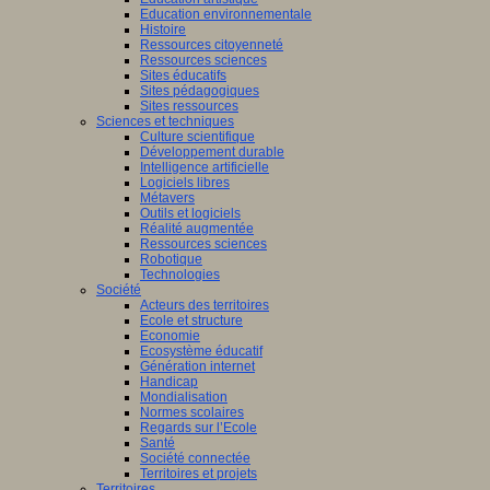
Education environnementale
Histoire
Ressources citoyenneté
Ressources sciences
Sites éducatifs
Sites pédagogiques
Sites ressources
Sciences et techniques
Culture scientifique
Développement durable
Intelligence artificielle
Logiciels libres
Métavers
Outils et logiciels
Réalité augmentée
Ressources sciences
Robotique
Technologies
Société
Acteurs des territoires
Ecole et structure
Economie
Ecosystème éducatif
Génération internet
Handicap
Mondialisation
Normes scolaires
Regards sur l’Ecole
Santé
Société connectée
Territoires et projets
Territoires