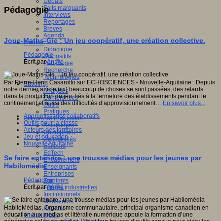
Débats
Faits marquants
Pédagogie
Interviews
Reportages
Brèves
Agenda
Joue-Maths-Gie : Un jeu coopératif, une création collective.
Innover
Didactique
Pédagogie
Dispositifs
Écrit par
An@é
Pédagogie
Recherche
Technologies
Par Pierre-Henri Casarotto sur ECHOSCIENCES - Nouvelle-Aquitaine : Depuis
Savoir(s)
notre dernier article (ici) beaucoup de choses se sont passées, des retards
Analyses
dans la production du jeu, liés à la fermeture des établissements pendant le
Conférences
confinement et aussi des difficultés d’approvisionnement…
En savoir plus...
Outils
Pratiques
Apprentissages collaboratifs
Acteurs de l'éducation
Outils pour la classe
Animateurs
Acteurs des territoires
Chercheurs
Jeu et éducation
Collectivités
NouvelleAquitaine
Editeurs
EdTech
Se faire entendre : une trousse médias pour les jeunes par
Encadrement
Habilomédia
Enseignants
Entreprises
Pédagogie
Etudiants
Écrit par
An@é
Filières industrielles
Institutionnels
Médiateurs
HabiloMédias, Organisme communautaire, principal organisme canadien en
Parents
éducation aux médias et littératie numérique appuie la formation d’une
Thématiques