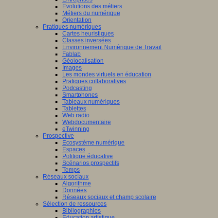
Evolutions des métiers
Métiers du numérique
Orientation
Pratiques numériques
Cartes heuristiques
Classes inversées
Environnement Numérique de Travail
Fablab
Géolocalisation
Images
Les mondes virtuels en éducation
Pratiques collaboratives
Podcasting
Smartphones
Tableaux numériques
Tablettes
Web radio
Webdocumentaire
eTwinning
Prospective
Ecosystème numérique
Espaces
Politique éducative
Scénarios prospectifs
Temps
Réseaux sociaux
Algorithme
Données
Réseaux sociaux et champ scolaire
Sélection de ressources
Bibliographies
Education artistique