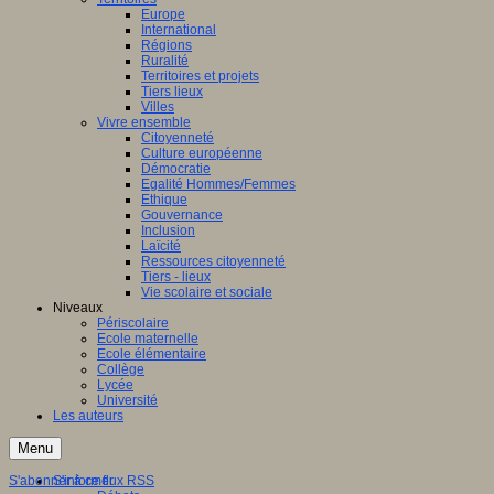
Europe
International
Régions
Ruralité
Territoires et projets
Tiers lieux
Villes
Vivre ensemble
Citoyenneté
Culture européenne
Démocratie
Egalité Hommes/Femmes
Ethique
Gouvernance
Inclusion
Laïcité
Ressources citoyenneté
Tiers - lieux
Vie scolaire et sociale
Niveaux
Périscolaire
Ecole maternelle
Ecole élémentaire
Collège
Lycée
Université
Les auteurs
Menu
S'abonner à ce flux RSS
S'informer