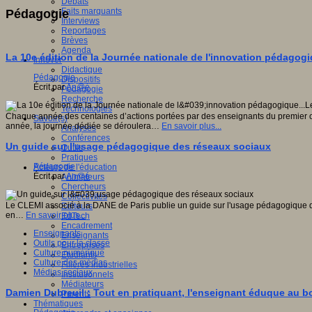
Débats
Faits marquants
Pédagogie
Interviews
Reportages
Brèves
Agenda
La 10e édition de la Journée nationale de l'innovation pédagogiq
Innover
Didactique
Pédagogie
Dispositifs
Écrit par
An@é
Pédagogie
Recherche
Technologies
Chaque année des centaines d’actions portées par des enseignants du premier ou 
Savoir(s)
année, la journée dédiée se déroulera…
En savoir plus...
Analyses
Conférences
Un guide sur l'usage pédagogique des réseaux sociaux
Outils
Pratiques
Pédagogie
Acteurs de l'éducation
Écrit par
An@é
Animateurs
Chercheurs
Collectivités
Le CLEMI associé à la DANE de Paris publie un guide sur l'usage pédagogique des
Editeurs
en…
En savoir plus...
EdTech
Encadrement
Enseignants
Enseignants
Outils pour la classe
Entreprises
Culture numérique
Etudiants
Culture des médias
Filières industrielles
Médias sociaux
Institutionnels
Médiateurs
Damien Dubreuil : Tout en pratiquant, l'enseignant éduque au 
Parents
Thématiques