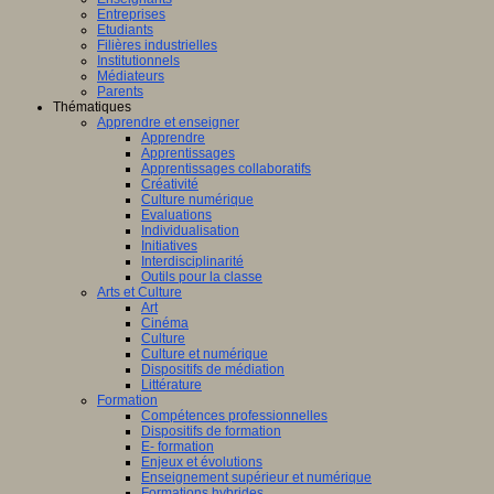
Entreprises
Etudiants
Filières industrielles
Institutionnels
Médiateurs
Parents
Thématiques
Apprendre et enseigner
Apprendre
Apprentissages
Apprentissages collaboratifs
Créativité
Culture numérique
Evaluations
Individualisation
Initiatives
Interdisciplinarité
Outils pour la classe
Arts et Culture
Art
Cinéma
Culture
Culture et numérique
Dispositifs de médiation
Littérature
Formation
Compétences professionnelles
Dispositifs de formation
E- formation
Enjeux et évolutions
Enseignement supérieur et numérique
Formations hybrides