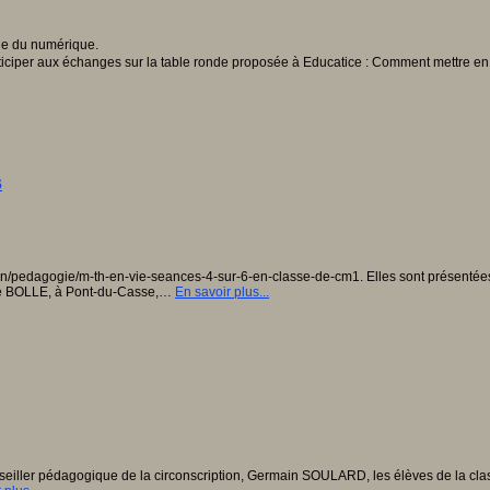
articiper aux échanges sur la table ronde proposée à Educatice : Comment mettre e
6
ovation/pedagogie/m-th-en-vie-seances-4-sur-6-en-classe-de-cm1. Elles sont présent
ne BOLLE, à Pont-du-Casse,…
En savoir plus...
nseiller pédagogique de la circonscription, Germain SOULARD, les élèves de la c