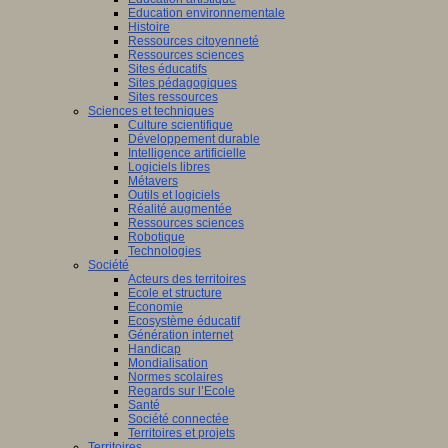
Education environnementale
Histoire
Ressources citoyenneté
Ressources sciences
Sites éducatifs
Sites pédagogiques
Sites ressources
Sciences et techniques
Culture scientifique
Développement durable
Intelligence artificielle
Logiciels libres
Métavers
Outils et logiciels
Réalité augmentée
Ressources sciences
Robotique
Technologies
Société
Acteurs des territoires
Ecole et structure
Economie
Ecosystème éducatif
Génération internet
Handicap
Mondialisation
Normes scolaires
Regards sur l’Ecole
Santé
Société connectée
Territoires et projets
Territoires