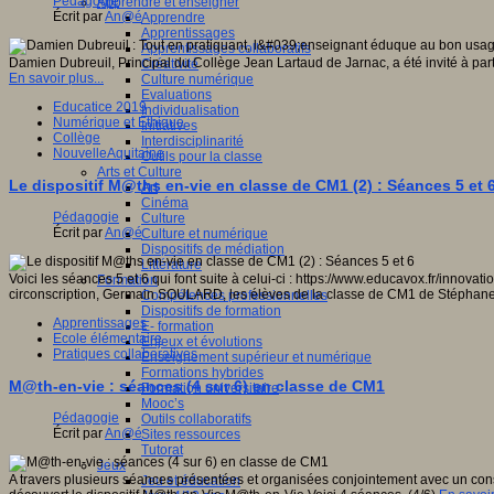
Pédagogie
Apprendre et enseigner
Écrit par
An@é
Apprendre
Apprentissages
Apprentissages collaboratifs
Damien Dubreuil, Principal du Collège Jean Lartaud de Jarnac, a été invité à p
Créativité
En savoir plus...
Culture numérique
Evaluations
Educatice 2019
Individualisation
Numérique et Ethique
Initiatives
Collège
Interdisciplinarité
NouvelleAquitaine
Outils pour la classe
Arts et Culture
Le dispositif M@ths en-vie en classe de CM1 (2) : Séances 5 et 
Art
Cinéma
Pédagogie
Culture
Écrit par
An@é
Culture et numérique
Dispositifs de médiation
Littérature
Voici les séances 5 et 6 qui font suite à celui-ci : https://www.educavox.fr/inn
Formation
circonscription, Germain SOULARD, les élèves de la classe de CM1 de Stépha
Compétences professionnelles
Dispositifs de formation
Apprentissages
E- formation
Ecole élémentaire
Enjeux et évolutions
Pratiques collaboratives
Enseignement supérieur et numérique
Formations hybrides
M@th-en-vie : séances (4 sur 6) en classe de CM1
Formation universitaire
Mooc’s
Pédagogie
Outils collaboratifs
Écrit par
An@é
Sites ressources
Tutorat
Jeux
A travers plusieurs séances présentées et organisées conjointement avec un co
Jeu et éducation