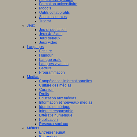
Formation universitaire
Mooc’s
Outils collaboratifs
Sites ressources
Tutorat
Jeux
Jeu et éducation
Jeux 4/12 ans
Jeux sérieux
Jeux vidéo
Langages
Ecriture
Humour
Langue orale
Langues vivantes
Lecture
Programmation
Médias
Compétences informationnelles
Culture des médias
Curation
Droits
Education aux médias
Information et nouveaux médias
Identité numérique
Internet responsable
Littératie numérique
Publication
Réseaux sociaux
Métiers
Entrepreneuriat
Entreprises